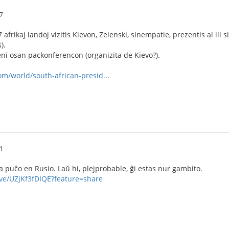
7
7 afrikaj landoj vizitis Kievon, Zelenski, sinempatie, prezentis al il
).
reni osan packonferencon (organizita de Kievo?).
om/world/south-african-presid...
1
a puĉo en Rusio. Laŭ hi, plejprobable, ĝi estas nur gambito.
ive/UZjKf3fDIQE?feature=share