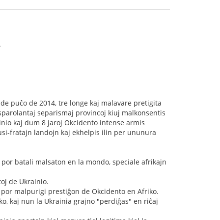
.
de puĉo de 2014, tre longe kaj malavare pretigita
sparolantaj separismaj provincoj kiuj malkonsentis
inio kaj dum 8 jaroj Okcidento intense armis
si-fratajn landojn kaj ekhelpis ilin per ununura
 por batali malsaton en la mondo, speciale afrikajn
oj de Ukrainio.
, por malpurigi prestiĝon de Okcidento en Afriko.
o, kaj nun la Ukrainia grajno "perdiĝas" en riĉaj