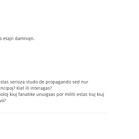
as etajn damnojn.
 estas serioza studo de propagando sed nur
incipoj? Kiel ili interagas?
j kiuj fanatike unuigxas por militi estas tiuj kiuj
vo?