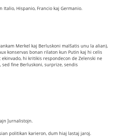
n Italio, Hispanio, Francio kaj Germanio.
ankam Merkel kaj Berluskoni malŝatis unu la alian),
ux konservas bonan rilaton kun Putin kaj hi celis
t ekinvado, hi kritikis respondecon de Zelenski ne
 sed fine Berluskoni, surprize, sendis
jn ĵurnalistojn.
an politikan karieron, dum hiaj lastaj jaroj.