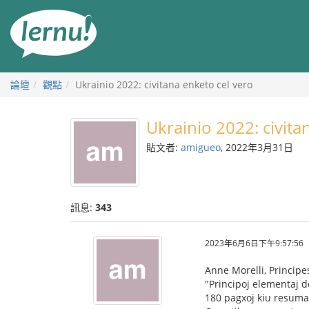
前
往
目
錄
論壇
觀點
Ukrainio 2022: civitana enketo cel vero
Ukrainio 2022: civita
貼文者:
amigueo
, 2022年3月31日
訊息:
343
2023年6月6日下午9:57:56
Anne Morelli, Princip
"Principoj elementaj d
180 pagxoj kiu resumas