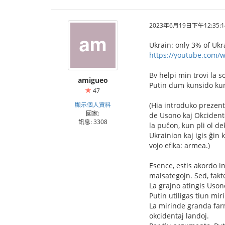
2023年6月19日下午12:35:1
Ukrain: only 3% of Ukr
https://youtube.com/
Bv helpi min trovi la s
amigueo
Putin dum kunsido kun a
47
顯示個人資料
(Hia introduko prezent
國家:
de Usono kaj Okcidento
訊息: 3308
la puĉon, kun pli ol d
Ukrainion kaj igis ĝin
vojo efika: armea.)
Esence, estis akordo i
malsategojn. Sed, fakte
La grajno atingis Uson
Putin utiligas tiun mi
La mirinde granda farm
okcidentaj landoj.