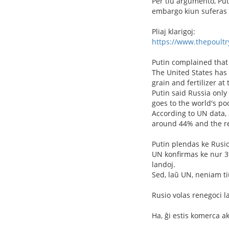
Per tiu argumento, Puti
embargo kiun suferas R
Pliaj klarigoj:
https://www.thepoultr
Putin complained that
The United States has
grain and fertilizer at
Putin said Russia only
goes to the world's po
According to UN data,
around 44% and the re
Putin plendas ke Rusio
UN konfirmas ke nur 3%
landoj.
Sed, laŭ UN, neniam ti
Rusio volas renegoci la
Ha, ĝi estis komerca a