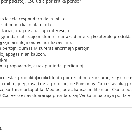
por pacistoj? Cxu utila por kritika penso?
as la sola respondeca de la milito.
stas demona kaj malaminda.
 kaŭzojn kaj ne apartajn interesojn.
 grandajn atrocaĵojn, dum ni nur akcidente kaj kolaterale produkt
gxajn armilojn (aŭ eĉ nur havas ilin).
n pertojn, dum la M suferas enormajn pertojn.
tuloj apogas nian kaŭzon.
akra.
i nia propagando, estas punindaj perfiduloj.
ibro estas produktajxo okcidenta por okcidenta konsumo, ke gxi ne
ri la militoj plej jxusaj) de la principoj de Ponsonby. Cxu estas aliaj pr
kaj kurtmemorkapabla. Mediaoj ade aliancas militismon. Cxu la popolo
? Cxu Vero estas duaranga prioritato kaj Venko unuaranga por la Vi
).