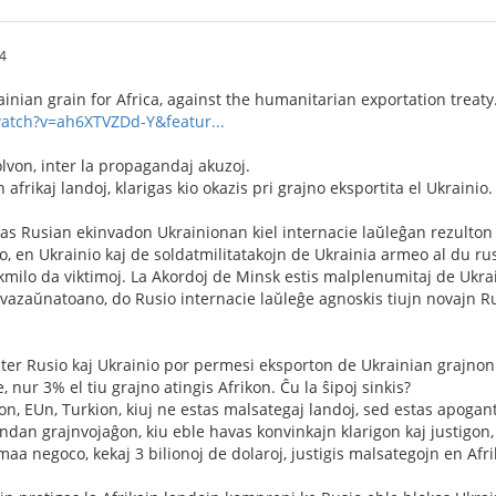
4
ainian grain for Africa, against the humanitarian exportation treaty
watch?v=ah6XTVZDd-Y&featur...
olvon, inter la propagandaj akuzoj.
frikaj landoj, klarigas kio okazis pri grajno eksportita el Ukrainio.
as Rusian ekinvadon Ukrainionan kiel internacie laŭleĝan rezulton 
, en Ukrainio kaj de soldatmilitatakojn de Ukrainia armeo al du ru
ekmilo da viktimoj. La Akordoj de Minsk estis malplenumitaj de Ukra
 kvazaŭnatoano, do Rusio internacie laŭleĝe agnoskis tiujn novajn Ru
nter Rusio kaj Ukrainio por permesi eksporton de Ukrainian grajnon
, nur 3% el tiu grajno atingis Afrikon. Ĉu la ŝipoj sinkis?
on, EUn, Turkion, kiuj ne estas malsategaj landoj, sed estas apogant
rindan grajnvojaĝon, kiu eble havas konvinkajn klarigon kaj justigon
aa negoco, kekaj 3 bilionoj de dolaroj, justigis malsategojn en Afrik