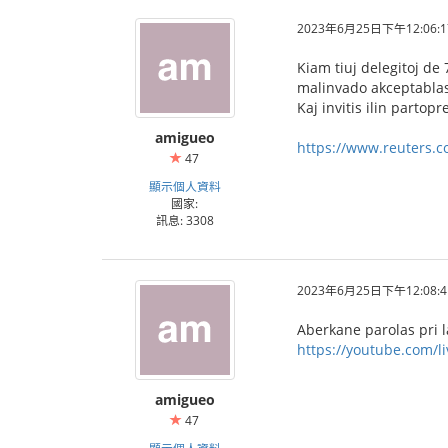
2023年6月25日下午12:06:1
Kiam tiuj delegitoj de 
malinvado akceptablas
Kaj invitis ilin partop
amigueo
https://www.reuters.c
47
顯示個人資料
國家:
訊息: 3308
2023年6月25日下午12:08:4
Aberkane parolas pri l
https://youtube.com/l
amigueo
47