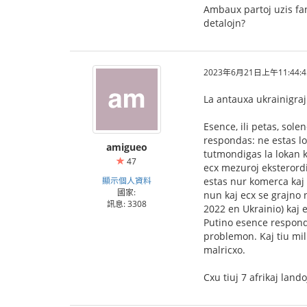
Ambaux partoj uzis fan
detalojn?
2023年6月21日上午11:44:4
La antauxa ukrainigraj
Esence, ili petas, sole
respondas: ne estas lo
amigueo
tutmondigas la lokan k
47
ecx mezuroj eksterordi
顯示個人資料
estas nur komerca kaj 
國家:
nun kaj ecx se grajno 
訊息: 3308
2022 en Ukrainio) kaj 
Putino esence respondi
problemon. Kaj tiu mi
malricxo.
Cxu tiuj 7 afrikaj land