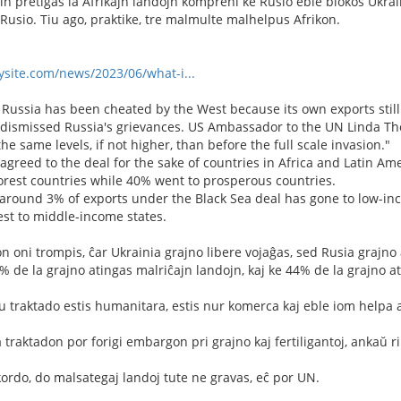
n pretigas la Afrikajn landojn kompreni ke Rusio eble blokos Ukraini
usio. Tiu ago, praktike, tre malmulte malhelpus Afrikon.
ysite.com/news/2023/06/what-i...
 Russia has been cheated by the West because its own exports stil
 dismissed Russia's grievances. US Ambassador to the UN Linda Thom
 the same levels, if not higher, than before the full scale invasion."
 agreed to the deal for the sake of countries in Africa and Latin Am
orest countries while 40% went to prosperous countries.
 around 3% of exports under the Black Sea deal has gone to low-in
st to middle-income states.
n oni trompis, ĉar Ukrainia grajno libere vojaĝas, sed Rusia grajno
 de la grajno atingas malriĉajn landojn, kaj ke 44% de la grajno at
u traktado estis humanitara, estis nur komerca kaj eble iom helpa a
 traktadon por forigi embargon pri grajno kaj fertiligantoj, ankaŭ ril
kordo, do malsategaj landoj tute ne gravas, eĉ por UN.