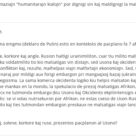
taziajn "humanitarajn kialojn" por dignigi sin kaj maldignigi la m
5
na enigmo (deklaro de Putin) estis en konteksto de pacplano fa 7 af
ne, korkore kaj angle, Rusion haltigi urainimiliton, cxar tiu milito 
ka soldatmilito tio kio malsatigas vin distajn, sed usona kaj okcide
onflikton kaj, rezulte, malhelpas viajn malfortajn ekonomiojn. Sed, 
naraj por mildigi aux forigi embargon pri mangxajxoj bazaj (ukrainia
egoisma. La sama komerca okcidenta logiko kiu helpis malsaton kaj
ne mankas en la mondo, la spekulacio de prezoj malsatigas Afrikon, k
ecx ne tutmonda embargo (kiu Usono kaj Okcidento ekpliintensigis 
s: se vi volas nutrsekuron por Afrikon, ne estas cxeso de Uson-Rusia
lito kaj ties tutmondan embargon preskaux ne malsatigas viajn lan
oj, solene, korkore kaj ruse, prezentos pacplanon al Usono?