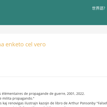
世界語?
na enketo cel vero
es élémentaires de propagande de guerre, 2001, 2022.
e milita propagando."
 kaj renovigas ilustrajn kazojn de libro de Arthur Ponsonby "Fals