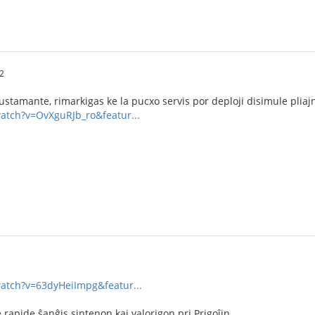
2
ustamante, rimarkigas ke la pucxo servis por deploji disimule pliaj
atch?v=OvXguRJb_ro&featur...
watch?v=63dyHeiImpg&featur...
 rapide ŝanĝis sintenon kaj valorigon pri Prigoĵin.