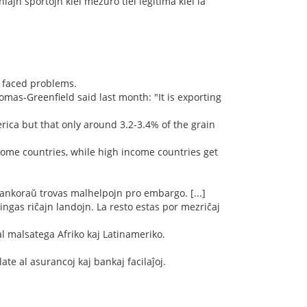
ajn sportojn kiel mezuro tiel legitima kiel la
l faced problems.
as-Greenfield said last month: "It is exporting
erica but that only around 3.2-3.4% of the grain
come countries, while high income countries get
 ankoraŭ trovas malhelpojn pro embargo. [...]
ingas riĉajn landojn. La resto estas por mezriĉaj
l malsatega Afriko kaj Latinameriko.
ate al asurancoj kaj bankaj facilaĵoj.