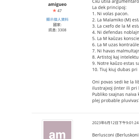
Cxu utila argumentaro 
amigueo
La dek principoj:
47
1. Ni volas pacon.
顯示個人資料
2. La Malamiko (M) est
國家:
3. La cxefo de la M e
訊息: 3308
4. Ni defendas noblajn
5. La M kaŭzas konscie
6. La M uzas kontraŭle
7. Ni havas malmultaj
8. Artistoj kaj intelek
9. Notre kaŭzo estas s
10. Tiuj kiuj dubas pr
Oni povas sedi ke la l
ilustrajxoj (inter ili p
Publiko sxajnas naiva 
plej probable pluvivas
2023年6月12日下午9:01:24
Berlusconi (Berluskoni