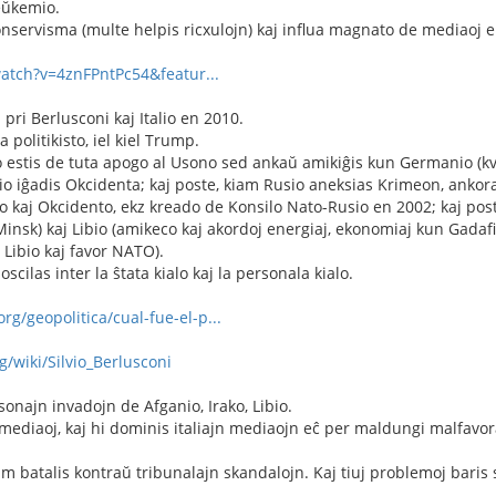
leŭkemio.
akonservisma (multe helpis ricxulojn) kaj influa magnato de mediaoj e
atch?v=4znFPntPc54&featur...
 pri Berlusconi kaj Italio en 2010.
 politikisto, iel kiel Trump.
o estis de tuta apogo al Usono sed ankaŭ amikiĝis kun Germanio (kv
o iĝadis Okcidenta; kaj poste, kiam Rusio aneksias Krimeon, ankora
io kaj Okcidento, ekz kreado de Konsilo Nato-Rusio en 2002; kaj pos
nsk) kaj Libio (amikeco kaj akordoj energiaj, ekonomiaj kun Gadafi,
 Libio kaj favor NATO).
scilas inter la ŝtata kialo kaj la personala kialo.
rg/geopolitica/cual-fue-el-p...
g/wiki/Silvio_Berlusconi
sonajn invadojn de Afganio, Irako, Libio.
mediaoj, kaj hi dominis italiajn mediaojn eĉ per maldungi malfavora
 batalis kontraŭ tribunalajn skandalojn. Kaj tiuj problemoj baris si