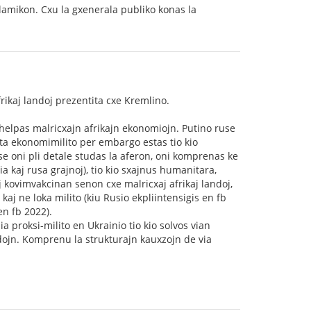
alamikon. Cxu la gxenerala publiko konas la
rikaj landoj prezentita cxe Kremlino.
malhelpas malricxajn afrikajn ekonomiojn. Putino ruse
nta ekonomimilito per embargo estas tio kio
se oni pli detale studas la aferon, oni komprenas ke
 kaj rusa grajnoj), tio kio sxajnus humanitara,
 kovimvakcinan senon cxe malricxaj afrikaj landoj,
aj ne loka milito (kiu Rusio ekpliintensigis en fb
en fb 2022).
 proksi-milito en Ukrainio tio kio solvos vian
dojn. Komprenu la strukturajn kauxzojn de via