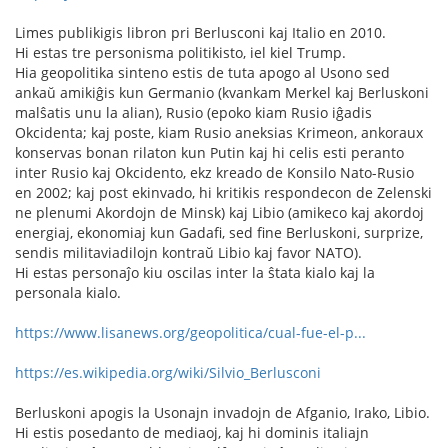
Limes publikigis libron pri Berlusconi kaj Italio en 2010.
Hi estas tre personisma politikisto, iel kiel Trump.
Hia geopolitika sinteno estis de tuta apogo al Usono sed
ankaŭ amikiĝis kun Germanio (kvankam Merkel kaj Berluskoni
malŝatis unu la alian), Rusio (epoko kiam Rusio iĝadis
Okcidenta; kaj poste, kiam Rusio aneksias Krimeon, ankoraux
konservas bonan rilaton kun Putin kaj hi celis esti peranto
inter Rusio kaj Okcidento, ekz kreado de Konsilo Nato-Rusio
en 2002; kaj post ekinvado, hi kritikis respondecon de Zelenski
ne plenumi Akordojn de Minsk) kaj Libio (amikeco kaj akordoj
energiaj, ekonomiaj kun Gadafi, sed fine Berluskoni, surprize,
sendis militaviadilojn kontraŭ Libio kaj favor NATO).
Hi estas personaĵo kiu oscilas inter la ŝtata kialo kaj la
personala kialo.
https://www.lisanews.org/geopolitica/cual-fue-el-p...
https://es.wikipedia.org/wiki/Silvio_Berlusconi
Berluskoni apogis la Usonajn invadojn de Afganio, Irako, Libio.
Hi estis posedanto de mediaoj, kaj hi dominis italiajn