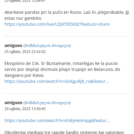
25 ივნისი, 2023 12:08:41
Aberkane parolas pri la puĉo en Rusio. Laŭ hi, plejprobable, ĝi
estas nur gambito.
https://youtube.com/live/UZjKf3fDIQE?feature=share
amigueo
(
მომხმარებლის პროფილი
)
25 ივნისი, 2023 22:42:02
Eksspiono de CIA. Sr Bustamante, rimarkigas ke la pucxo
servis por deploji disimule pliajn trupojn en Belarusio, do
dangxero por Kievo.
https://youtube.com/watch?v=OvXguRJb_ro&featur...
amigueo
(
მომხმარებლის პროფილი
)
29 ივნისი, 2023 13:50:45
https://youtube.com/watch?v=63dyHeiImpg&featur...
Okcidentaj mediaoj tre rapide ŝanĝis sintenon kaj valorigon