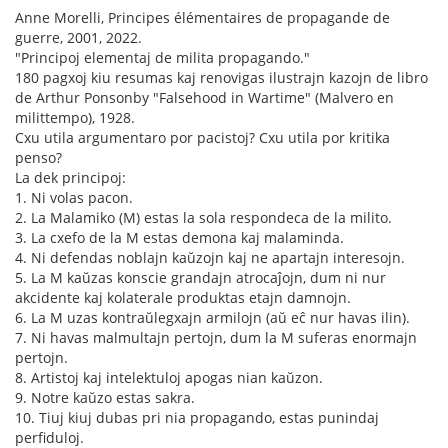
Anne Morelli, Principes élémentaires de propagande de
guerre, 2001, 2022.
"Principoj elementaj de milita propagando."
180 pagxoj kiu resumas kaj renovigas ilustrajn kazojn de libro
de Arthur Ponsonby "Falsehood in Wartime" (Malvero en
milittempo), 1928.
Cxu utila argumentaro por pacistoj? Cxu utila por kritika
penso?
La dek principoj:
1. Ni volas pacon.
2. La Malamiko (M) estas la sola respondeca de la milito.
3. La cxefo de la M estas demona kaj malaminda.
4. Ni defendas noblajn kaŭzojn kaj ne apartajn interesojn.
5. La M kaŭzas konscie grandajn atrocaĵojn, dum ni nur
akcidente kaj kolaterale produktas etajn damnojn.
6. La M uzas kontraŭlegxajn armilojn (aŭ eĉ nur havas ilin).
7. Ni havas malmultajn pertojn, dum la M suferas enormajn
pertojn.
8. Artistoj kaj intelektuloj apogas nian kaŭzon.
9. Notre kaŭzo estas sakra.
10. Tiuj kiuj dubas pri nia propagando, estas punindaj
perfiduloj.