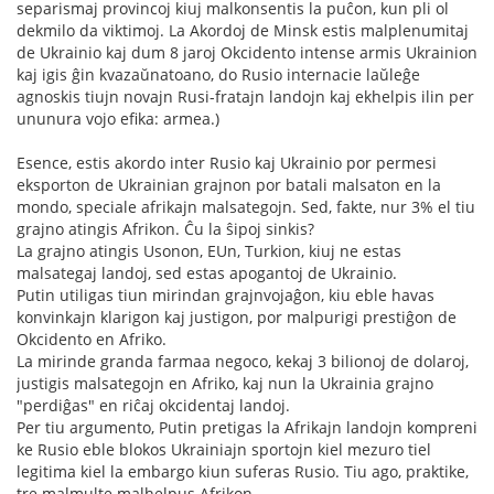
separismaj provincoj kiuj malkonsentis la puĉon, kun pli ol
dekmilo da viktimoj. La Akordoj de Minsk estis malplenumitaj
de Ukrainio kaj dum 8 jaroj Okcidento intense armis Ukrainion
kaj igis ĝin kvazaŭnatoano, do Rusio internacie laŭleĝe
agnoskis tiujn novajn Rusi-fratajn landojn kaj ekhelpis ilin per
ununura vojo efika: armea.)
Esence, estis akordo inter Rusio kaj Ukrainio por permesi
eksporton de Ukrainian grajnon por batali malsaton en la
mondo, speciale afrikajn malsategojn. Sed, fakte, nur 3% el tiu
grajno atingis Afrikon. Ĉu la ŝipoj sinkis?
La grajno atingis Usonon, EUn, Turkion, kiuj ne estas
malsategaj landoj, sed estas apogantoj de Ukrainio.
Putin utiligas tiun mirindan grajnvojaĝon, kiu eble havas
konvinkajn klarigon kaj justigon, por malpurigi prestiĝon de
Okcidento en Afriko.
La mirinde granda farmaa negoco, kekaj 3 bilionoj de dolaroj,
justigis malsategojn en Afriko, kaj nun la Ukrainia grajno
"perdiĝas" en riĉaj okcidentaj landoj.
Per tiu argumento, Putin pretigas la Afrikajn landojn kompreni
ke Rusio eble blokos Ukrainiajn sportojn kiel mezuro tiel
legitima kiel la embargo kiun suferas Rusio. Tiu ago, praktike,
tre malmulte malhelpus Afrikon.