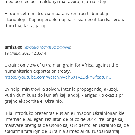
mediaojn eĉ per maldungi malfavorajn ĵurnalistojn.
Hi dum ĉefministro ĉiam batalis kontraŭ tribunalajn
skandalojn. Kaj tiuj problemoj baris sian politikan karieron,
dum hiaj lastaj jaroj.
amigueo
(
მომხმარებლის პროფილი
)
19 ივნისი, 2023 12:35:14
Ukrain: only 3% of Ukrainian grain for Africa, against the
humanitarian exportation treaty.
https://youtube.com/watch?v=ah6XTVZDd-Y&featur...
Bv helpi min trovi la solvon, inter la propagandaj akuzoj.
Putin dum kunsido kun afrikaj landoj, klarigas kio okazis pri
grajno eksportita el Ukrainio.
(Hia introduko prezentas Rusian ekinvadon Ukrainionan kiel
internacie laŭleĝan rezulton de puĉo de 2014, tre longe kaj
malavare pretigita de Usono kaj Okcidento, en Ukrainio kaj de
soldatmilitatakojn de Ukrainia armeo al du rusparolantaj