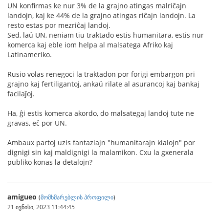
UN konfirmas ke nur 3% de la grajno atingas malriĉajn
landojn, kaj ke 44% de la grajno atingas riĉajn landojn. La
resto estas por mezriĉaj landoj.
Sed, laŭ UN, neniam tiu traktado estis humanitara, estis nur
komerca kaj eble iom helpa al malsatega Afriko kaj
Latinameriko.
Rusio volas renegoci la traktadon por forigi embargon pri
grajno kaj fertiligantoj, ankaŭ rilate al asurancoj kaj bankaj
facilaĵoj.
Ha, ĝi estis komerca akordo, do malsategaj landoj tute ne
gravas, eĉ por UN.
Ambaux partoj uzis fantaziajn "humanitarajn kialojn" por
dignigi sin kaj maldignigi la malamikon. Cxu la gxenerala
publiko konas la detalojn?
amigueo
(
მომხმარებლის პროფილი
)
21 ივნისი, 2023 11:44:45