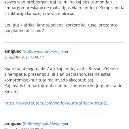
solvos vian problemon. Kaj tiu milito kaj ties tutmondan
embargon preskaux ne malsatigas viajn landojn. Komprenu la
strukturajn kauxzojn de via malricxo.
Cxu tiuj 7 afrikaj landoj, solene, korkore kaj ruse, prezentos
pacplanon al Usono?
amigueo
(
მომხმარებლის პროფილი
)
25 ივნისი, 2023 12:06:17
Kiam tiuj delegitoj de 7 afrikaj landoj vizitis Kievon, Zelenski,
sinempatie, prezentis al ili sian pacplanon, kie ne estas
kompromiso (nur tuta malinvado akceptablas).
Kaj invitis ilin partopreni osan packonferencon (organizita de
Kievo?).
https://www.reuters.com/world/south-african-presid...
amigueo
(
მომხმარებლის პროფილი
)