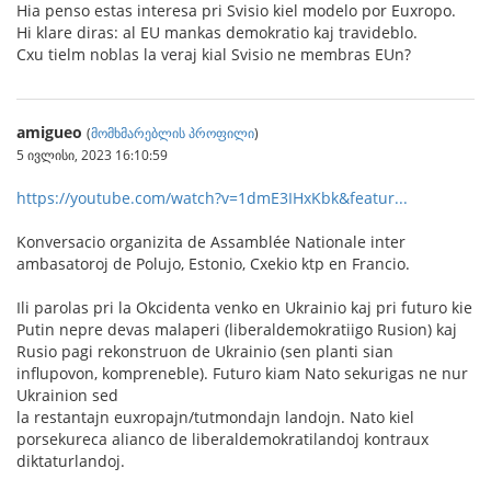
Hia penso estas interesa pri Svisio kiel modelo por Euxropo.
Hi klare diras: al EU mankas demokratio kaj travideblo.
Cxu tielm noblas la veraj kial Svisio ne membras EUn?
amigueo
(
მომხმარებლის პროფილი
)
5 ივლისი, 2023 16:10:59
https://youtube.com/watch?v=1dmE3IHxKbk&featur...
Konversacio organizita de Assamblée Nationale inter
ambasatoroj de Polujo, Estonio, Cxekio ktp en Francio.
Ili parolas pri la Okcidenta venko en Ukrainio kaj pri futuro kie
Putin nepre devas malaperi (liberaldemokratiigo Rusion) kaj
Rusio pagi rekonstruon de Ukrainio (sen planti sian
influpovon, kompreneble). Futuro kiam Nato sekurigas ne nur
Ukrainion sed
la restantajn euxropajn/tutmondajn landojn. Nato kiel
porsekureca alianco de liberaldemokratilandoj kontraux
diktaturlandoj.