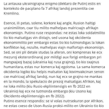
La antauxa ukrainigrajna enigmo (deklaro de Putin) estis en
konteksto de pacplano fa 7 afrikaj landoj prezentita cxe
Kremlino.
Esence, ili petas, solene, korkore kaj angle, Rusion haltigi
urainimiliton, cxar tiu milito malhelpas malricxajn afrikajn
ekonomiojn. Putino ruse respondas: ne estas loka soldatmilito
tio kio malsatigas vin distajn, sed usona kaj okcidenta
ekonomimilito per embargo estas tio kio tutmondigas la lokan
konflikton kaj, rezulte, malhelpas viajn malfortajn ekonomiojn.
Sed, se oni pli detale studas la aferon, oni komprenas ke ecx
mezuroj eksterordinaraj por mildigi aux forigi embargon pri
mangxajxoj bazaj (ukrainia kaj rusa grajnoj), tio kio sxajnus
humanitara, estas nur komerca kaj egoisma. La sama komerca
okcidenta logiko kiu helpis malsaton kaj kovimvakcinan senon
cxe malricxaj afrikaj landoj, nun kaj ecx se grajno ne mankas
en la mondo, la spekulacio de prezoj malsatigas Afrikon, kaj
ne loka milito (kiu Rusio ekpliintensigis en fb 2022 en
Ukrainio) kaj ecx ne tutmonda embargo (kiu Usono kaj
Okcidento ekpliintensigis en fb 2022).
Putino esence respondis: se vi volas nutrsekuron por Afrikon,
ne estas cxeso de Uson-Rusia proksi-milito en Ukrainio tio kio