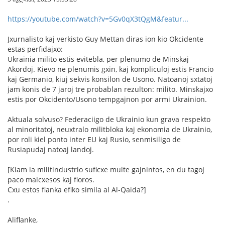
https://youtube.com/watch?v=5Gv0qX3tQgM&featur...
Jxurnalisto kaj verkisto Guy Mettan diras ion kio Okcidente
estas perfidajxo:
Ukrainia milito estis evitebla, per plenumo de Minskaj
Akordoj. Kievo ne plenumis gxin, kaj kompliculoj estis Francio
kaj Germanio, kiuj sekvis konsilon de Usono. Natoanoj sxtatoj
jam konis de 7 jaroj tre probablan rezulton: milito. Minskajxo
estis por Okcidento/Usono tempgajnon por armi Ukrainion.
Aktuala solvuso? Federaciigo de Ukrainio kun grava respekto
al minoritatoj, neuxtralo militbloka kaj ekonomia de Ukrainio,
por roli kiel ponto inter EU kaj Rusio, senmisiligo de
Rusiapudaj natoaj landoj.
[Kiam la militindustrio suficxe multe gajnintos, en du tagoj
paco malcxesos kaj floros.
Cxu estos flanka efiko simila al Al-Qaida?]
.
Aliflanke,