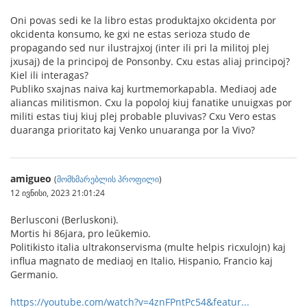
Oni povas sedi ke la libro estas produktajxo okcidenta por
okcidenta konsumo, ke gxi ne estas serioza studo de
propagando sed nur ilustrajxoj (inter ili pri la militoj plej
jxusaj) de la principoj de Ponsonby. Cxu estas aliaj principoj?
Kiel ili interagas?
Publiko sxajnas naiva kaj kurtmemorkapabla. Mediaoj ade
aliancas militismon. Cxu la popoloj kiuj fanatike unuigxas por
militi estas tiuj kiuj plej probable pluvivas? Cxu Vero estas
duaranga prioritato kaj Venko unuaranga por la Vivo?
amigueo
(
მომხმარებლის პროფილი
)
12 ივნისი, 2023 21:01:24
Berlusconi (Berluskoni).
Mortis hi 86jara, pro leŭkemio.
Politikisto italia ultrakonservisma (multe helpis ricxulojn) kaj
influa magnato de mediaoj en Italio, Hispanio, Francio kaj
Germanio.
https://youtube.com/watch?v=4znFPntPc54&featur...