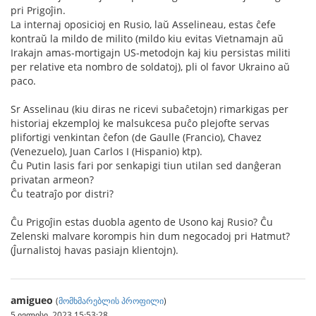
pri Prigoĵin.
La internaj oposicioj en Rusio, laŭ Asselineau, estas ĉefe
kontraŭ la mildo de milito (mildo kiu evitas Vietnamajn aŭ
Irakajn amas-mortigajn US-metodojn kaj kiu persistas militi
per relative eta nombro de soldatoj), pli ol favor Ukraino aŭ
paco.
Sr Asselinau (kiu diras ne ricevi subaĉetojn) rimarkigas per
historiaj ekzemploj ke malsukcesa puĉo plejofte servas
plifortigi venkintan ĉefon (de Gaulle (Francio), Chavez
(Venezuelo), Juan Carlos I (Hispanio) ktp).
Ĉu Putin lasis fari por senkapigi tiun utilan sed danĝeran
privatan armeon?
Ĉu teatraĵo por distri?
Ĉu Prigoĵin estas duobla agento de Usono kaj Rusio? Ĉu
Zelenski malvare korompis hin dum negocadoj pri Hatmut?
(Ĵurnalistoj havas pasiajn klientojn).
amigueo
(
მომხმარებლის პროფილი
)
5 ივლისი, 2023 15:53:28