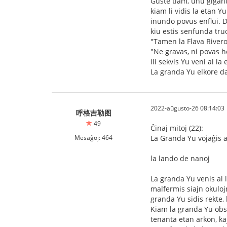
Ĝuste tiam, unu giganto
kiam li vidis la etan Y
inundo povus enflui. Do 
kiu estis senfunda truo
"Tamen la Flava Rivero e
"Ne gravas, ni povas he
Ili sekvis Yu veni al la
La granda Yu elkore da
2022-aŭgusto-26 08:14:03
呼格吉勒图
49
Ĉinaj mitoj (22):
Mesaĝoj: 464
La Granda Yu vojaĝis a
la lando de nanoj
La granda Yu venis al l
malfermis siajn okulojn
granda Yu sidis rekte, 
Kiam la granda Yu obse
tenanta etan arkon, ka