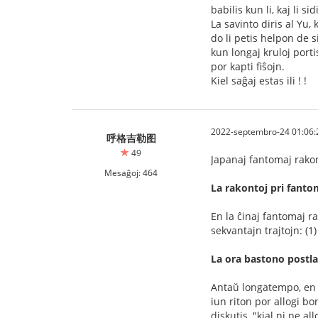
babilis kun li, kaj li 
La savinto diris al Yu, 
do li petis helpon de s
kun longaj kruloj porti
por kapti fiŝojn.
Kiel saĝaj estas ili ! !
2022-septembro-24 01:06:
呼格吉勒图
49
Japanaj fantomaj rakon
Mesaĝoj: 464
La rakontoj pri fanto
En la ĉinaj fantomaj r
sekvantajn trajtojn: (
La ora bastono postl
Antaŭ longatempo, en iu
iun riton por allogi bo
diskutis, "kial ni ne a