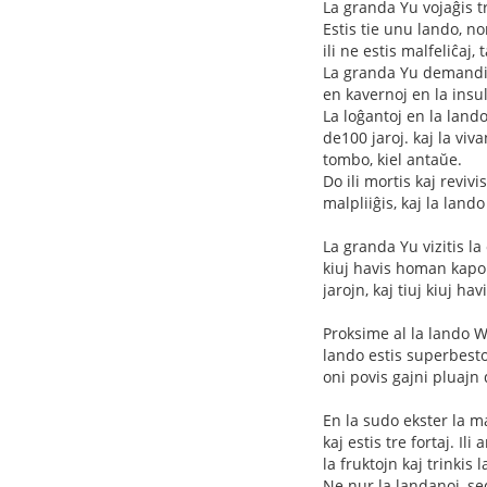
La granda Yu vojaĝis t
Estis tie unu lando, no
ili ne estis malfeliĉaj,
La granda Yu demandis a
en kavernoj en la insul
La loĝantoj en la lando
de100 jaroj. kaj la viv
tombo, kiel antaŭe.
Do ili mortis kaj reviv
malpliiĝis, kaj la land
La granda Yu vizitis l
kiuj havis homan kapon
jarojn, kaj tiuj kiuj hav
Proksime al la lando W
lando estis superbestoj
oni povis gajni pluajn 
En la sudo ekster la m
kaj estis tre fortaj. I
la fruktojn kaj trinkis
Ne nur la landanoj, sed