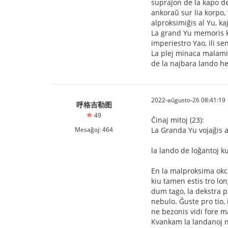
supraĵon de la kapo de 
ankoraŭ sur lia korpo, 
alproksimiĝis al Yu, kaj
La grand Yu memoris ke 
imperiestro Yao, ili se
La plej minaca malamiko
de la najbara lando he
2022-aŭgusto-26 08:41:19
呼格吉勒图
49
Ĉinaj mitoj (23):
Mesaĝoj: 464
La Granda Yu vojaĝis a
la lando de loĝantoj 
En la malproksima okci
kiu tamen estis tro long
dum tago, la dekstra p
nebulo. Ĝuste pro tio, 
ne bezonis vidi fore ma
Kvankam la landanoj nur