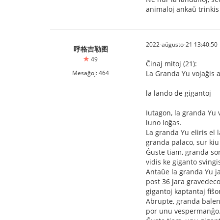
animaloj ankaŭ trinkis
2022-aŭgusto-21 13:40:50
呼格吉勒图
49
Ĉinaj mitoj (21):
Mesaĝoj: 464
La Granda Yu vojaĝis a
la lando de gigantoj
Iutagon, la granda Yu v
luno loĝas.
La granda Yu eliris el
granda palaco, sur kiu
Ĝuste tiam, granda sono
vidis ke giganto svingis
Antaŭe la granda Yu jam
post 36 jara gravedeco
gigantoj kaptantaj fiŝo
Abrupte, granda baleno
por unu vespermanĝo