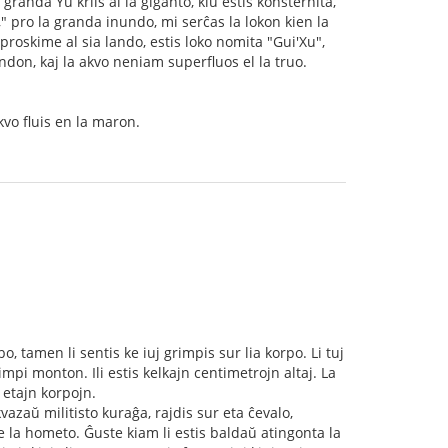
granda Yu kriis al la giganto, kiu estis konsternita,
is," pro la granda inundo, mi serĉas la lokon kien la
u, proskime al sia lando, estis loko nomita "Gui'Xu",
ndon, kaj la akvo neniam superfluos el la truo.
akvo fluis en la maron.
, tamen li sentis ke iuj grimpis sur lia korpo. Li tuj
mpi monton. Ili estis kelkajn centimetrojn altaj. La
 etajn korpojn.
azaŭ militisto kuraĝa, rajdis sur eta ĉevalo,
e la hometo. Ĝuste kiam li estis baldaŭ atingonta la