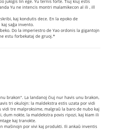
jukigis lin ege. Yu ternis forte. Tiuj kiuj estis
randa Yu ne intencis montri malamikecon al ili , ill
 skribi, kaj kondutis dece. En la epoko de
a kaj saĝa invento.
r beko. Do la imperiestro de Yao ordonis la gigantojn
ne estu forbekataj de gruoj.*
unu brakon". La landanoj ĉiuj nur havis unu brakon,
havis tri okulojn: la maldekstra estis uzata por vidi
s vidi tre malproksime, malgraŭ la baro de nubo kaj
, dum nokte, la maldekstra povis ripozi, kaj kiam ili
umtage kaj tranokte.
n maŝinojn por vivi kaj produkti. Ili ankaŭ inventis