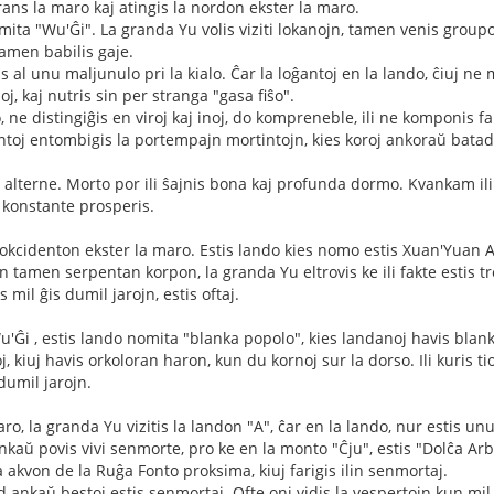
rans la maro kaj atingis la nordon ekster la maro.
mita "Wu'Ĝi". La granda Yu volis viziti lokanojn, tamen venis groupo
 tamen babilis gaje.
l unu maljunulo pri la kialo. Ĉar la loĝantoj en la lando, ĉiuj ne mort
oj, kaj nutris sin per stranga "gasa fiŝo".
, ne distingiĝis en viroj kaj inoj, do kompreneble, ili ne komponis fam
antoj entombigis la portempajn mortintojn, kies koroj ankoraŭ batadis, 
is alterne. Morto por ili ŝajnis bona kaj profunda dormo. Kvankam il
o konstante prosperis.
a okcidenton ekster la maro. Estis lando kies nomo estis Xuan'Yuan A
 tamen serpentan korpon, la granda Yu eltrovis ke ili fakte estis tre
is mil ĝis dumil jarojn, estis oftaj.
u'Ĝi , estis lando nomita "blanka popolo", kies landanoj havis blank
, kiuj havis orkoloran haron, kun du kornoj sur la dorso. Ili kuris tio
dumil jarojn.
aro, la granda Yu vizitis la landon "A", ĉar en la lando, nur estis u
li ankaŭ povis vivi senmorte, pro ke en la monto "Ĉju", estis "Dolĉa Ar
 la akvon de la Ruĝa Fonto proksima, kiuj farigis ilin senmortaj.
 ankaŭ bestoj estis senmortaj. Ofte oni vidis la vespertojn kun mil j