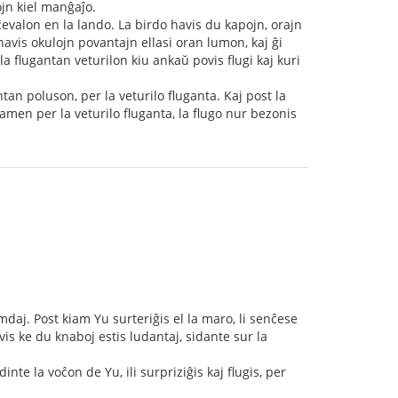
ojn kiel manĝaĵo.
j ĉevalon en la lando. La birdo havis du kapojn, orajn
 havis okulojn povantajn ellasi oran lumon, kaj ĝi
 la flugantan veturilon kiu ankaŭ povis flugi kaj kuri
entan poluson, per la veturilo fluganta. Kaj post la
tamen per la veturilo fluganta, la flugo nur bezonis
mdaj. Post kiam Yu surteriĝis el la maro, li senĉese
ovis ke du knaboj estis ludantaj, sidante sur la
inte la voĉon de Yu, ili surpriziĝis kaj flugis, per