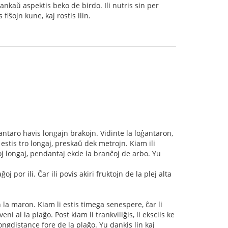
oj ankaŭ aspektis beko de birdo. Ili nutris sin per
fiŝojn kune, kaj rostis ilin.
antaro havis longajn brakojn. Vidinte la loĝantaron,
estis tro longaj, preskaŭ dek metrojn. Kiam ili
oj longaj, pendantaj ekde la branĉoj de arbo. Yu
oj por ili. Ĉar ili povis akiri fruktojn de la plej alta
 la maron. Kiam li estis timega senespere, ĉar li
eni al la plaĝo. Post kiam li trankviliĝis, li eksciis ke
longdistance fore de la plaĝo. Yu dankis lin kaj