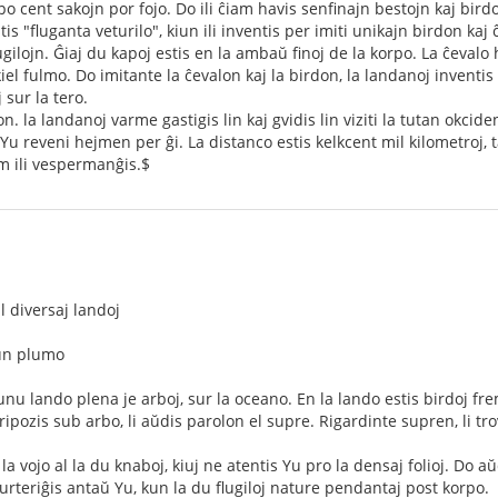
po cent sakojn por fojo. Do ili ĉiam havis senfinajn bestojn kaj bird
tis "fluganta veturilo", kiun ili inventis per imiti unikajn birdon ka
ugilojn. Ĝiaj du kapoj estis en la ambaŭ finoj de la korpo. La ĉevalo
 kiel fulmo. Do imitante la ĉevalon kaj la birdon, la landanoj inventis
 sur la tero.
on. la landanoj varme gastigis lin kaj gvidis lin viziti la tutan okcid
s Yu reveni hejmen per ĝi. La distanco estis kelkcent mil kilometroj, 
 ili vespermanĝis.$
l diversaj landoj
kun plumo
nu lando plena je arboj, sur la oceano. En la lando estis birdoj fre
 ripozis sub arbo, li aŭdis parolon el supre. Rigardinte supren, li tr
a vojo al la du knaboj, kiuj ne atentis Yu pro la densaj folioj. Do aŭd
 surteriĝis antaŭ Yu, kun la du flugiloj nature pendantaj post korpo.