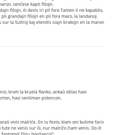
maron, senĉese kapti fiŝojn.
dajn fiŝojn, ili devis iri pli fore.Tamen li ne kapablis,
s pli grandajn fiŝojn en pli fora maro, la landanoj
s sur la ŝultroj kaj etendis siajn brakojn en la maron
nio, krom la kruela flanko, ankaŭ eblas havi
 forton, havi senliman potencon.
koraŭ vivis malriĉe. En iu festo, kiam oni kutime faris
tute ne venis sur ili, nur malriĉo ĉiam venis. Do ili
ru fantomo! Eliru bonŝanco!"