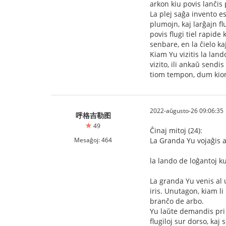
arkon kiu povis lanĉis 
La plej saĝa invento es
plumojn, kaj larĝajn fl
povis flugi tiel rapide
senbare, en la ĉielo kaj
Kiam Yu vizitis la land
vizito, ili ankaŭ sendi
tiom tempon, dum kiom
2022-aŭgusto-26 09:06:35
呼格吉勒图
49
Ĉinaj mitoj (24):
Mesaĝoj: 464
La Granda Yu vojaĝis a
la lando de loĝantoj 
La granda Yu venis al u
iris. Unutagon, kiam li
branĉo de arbo.
Yu laŭte demandis pri l
flugiloj sur dorso, kaj