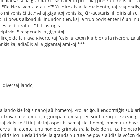
 marŝas al la granda Yu, sen atento pri li, kaj preskaŭ tretis lin. La 
u. "De kie vi venis, eta ulo?" Yu direktis al la okcidento, kaj respond
mi venis ĉi tie." Aliaj gigantoj venis kaj ĉirkaŭstaris. Ili diris al Y
. Li povus alkonduki inundon tien, kaj la truo povis enteni ĉiun inu
stas blokata... " li frustriĝis.
lpi vin. " respondis la gigantoj .
 elirejo de la Flava Rivero, kaj fosis la koton kiu blokis la riveron. La 
nkis kaj adiaŭis al la gigantaj amikoj.***
l diversaj landoj
a lando kie loĝis nanoj aŭ hometoj. Pro laciĝo, li endormiĝis sub arbo
, trovante etajn ulojn, grimpantajn supren sur lia korpo, kvazaŭ gri
kaj vidis ke ĉi tiuj uletoj aspektis samaj kiel homoj, tamen nur havis
rvis ilin atente, unu hometo grimpis tra la kolo de Yu. La hometo kv
j diris ion. Bedaŭrinde, la granda Yu tute ne povis aŭdis la voĉon d