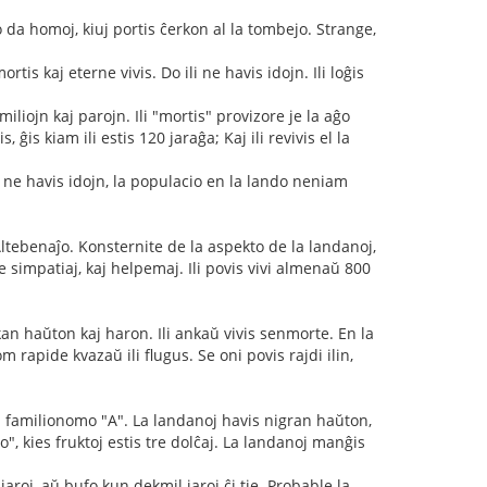
 da homoj, kiuj portis ĉerkon al la tombejo. Strange,
is kaj eterne vivis. Do ili ne havis idojn. Ili loĝis
iliojn kaj parojn. Ili "mortis" provizore je la aĝo
ĝis kiam ili estis 120 jaraĝa; Kaj ili revivis el la
i ne havis idojn, la populacio en la lando neniam
ltebenaĵo. Konsternite de la aspekto de la landanoj,
 simpatiaj, kaj helpemaj. Ili povis vivi almenaŭ 800
an haŭton kaj haron. Ili ankaŭ vivis senmorte. En la
m rapide kvazaŭ ili flugus. Se oni povis rajdi ilin,
nu familionomo "A". La landanoj havis nigran haŭton,
bo", kies fruktoj estis tre dolĉaj. La landanoj manĝis
aroj, aŭ bufo kun dekmil jaroj ĉi tie. Probable la