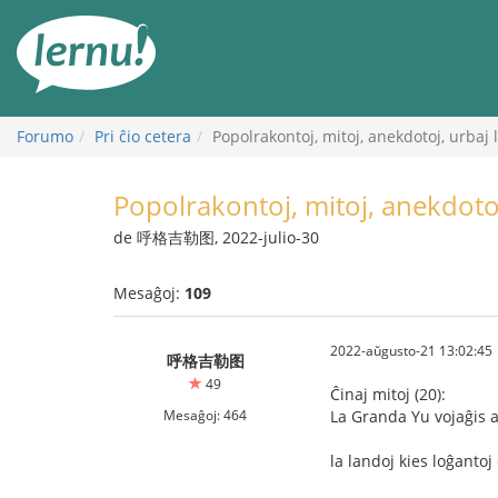
Al
la
enhavo
Forumo
Pri ĉio cetera
Popolrakontoj, mitoj, anekdotoj, urbaj 
Popolrakontoj, mitoj, anekdotoj
de 呼格吉勒图, 2022-julio-30
Mesaĝoj:
109
2022-aŭgusto-21 13:02:45
呼格吉勒图
49
Ĉinaj mitoj (20):
Mesaĝoj: 464
La Granda Yu vojaĝis a
la landoj kies loĝantoj