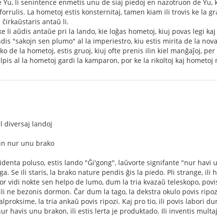
Yu, li senintence enmetis unu de siaj piedoj en nazotruon de Yu, kio 
forrulis. La hometoj estis konsternitaj, tamen kiam ili trovis ke la g
 ĉirkaŭstaris antaŭ li.
li aŭdis antaŭe pri la lando, kie loĝas hometoj, kiuj povas legi kaj
ndis "sakojn sen plumo" al la imperiestro, kiu estis mirita de la nov
 de la hometoj, estis gruoj, kiuj ofte prenis ilin kiel manĝaĵoj, pe
lpis al la hometoj gardi la kamparon, por ke la rikoltoj kaj hometoj 
l diversaj landoj
kun nur unu brako
denta poluso, estis lando "Ĝi'gong", laŭvorte signifante "nur havi 
a. Se ili staris, la brako nature pendis ĝis la piedo. Pli strange, ili 
or vidi nokte sen helpo de lumo, dum la tria kvazaŭ teleskopo, povi
ili ne bezonis dormon. Ĉar dum la tago, la dekstra okulo povis ripozi
lproksime, la tria ankaŭ povis ripozi. Kaj pro tio, ili povis labori d
 havis unu brakon, ili estis lerta je produktado. Ili inventis multaj