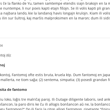
sidis ĉe la flanko de Yu, tamen samtempe etendis siajn brakojn en la 
ke nuntempe, li nur povis kapti etajn fiŝojn. Se ili volis kapti pli gran
ia najbara lando, kie la landanoj havis longajn krulojn. Kiam ili voli
s ilin sur ŝultroj, kaj marŝis malproksimen en la maron; dum ili sidi
24
toj (6):
moj
akontoj, Fantomoj ofte estis bruta, kruela ktp. Dum fantomoj en Japa
1) mallerta, ne tiom saĝa; (2) sentema, simpatia; (3) posedi grandan
asita de fantomo
 loko, loĝis tre malriĉaj paroj. Ili ĉiutage diligente laboris, sed an
nŝancon, la paro diris ke ĉu ili allogis bonŝancon aŭ ne, la bonŝanco 
llogu fantomon?" Do ili faris la riton allogi fantomon, ripetante "Eni