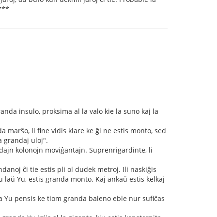
***
anda insulo, proksima al la valo kie la suno kaj la
 marŝo, li fine vidis klare ke ĝi ne estis monto, sed
 grandaj uloj".
andajn kolonojn moviĝantajn. Suprenrigardinte, li
anoj ĉi tie estis pli ol dudek metroj. Ili naskiĝis
u laŭ Yu, estis granda monto. Kaj ankaŭ estis kelkaj
nda Yu pensis ke tiom granda baleno eble nur sufiĉas