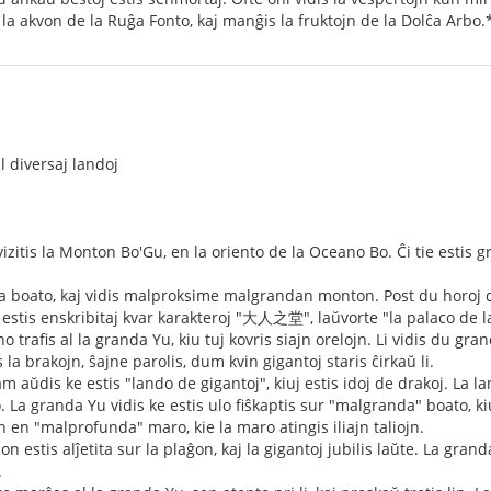
 la akvon de la Ruĝa Fonto, kaj manĝis la fruktojn de la Dolĉa Arbo.
l diversaj landoj
izitis la Monton Bo'Gu, en la oriento de la Oceano Bo. Ĉi tie estis gr
 la boato, kaj vidis malproksime malgrandan monton. Post du horoj da
 estis enskribitaj kvar karakteroj "大人之堂", laŭvorte "la palaco de la
 trafis al la granda Yu, kiu tuj kovris siajn orelojn. Li vidis du gr
 la brakojn, ŝajne parolis, dum kvin gigantoj staris ĉirkaŭ li.
 aŭdis ke estis "lando de gigantoj", kiuj estis idoj de drakoj. La land
. La granda Yu vidis ke estis ulo fiŝkaptis sur "malgranda" boato, ki
n en "malprofunda" maro, kie la maro atingis iliajn taliojn.
n estis alĵetita sur la plaĝon, kaj la gigantoj jubilis laŭte. La gra
.