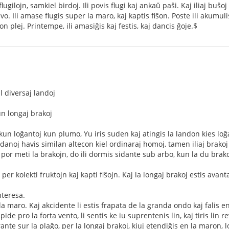
lugilojn, samkiel birdoj. Ili povis flugi kaj ankaŭ paŝi. Kaj iliaj buŝ
. Ili amase flugis super la maro, kaj kaptis fiŝon. Poste ili akumulis 
n plej. Printempe, ili amasiĝis kaj festis, kaj dancis ĝoje.$
l diversaj landoj
un longaj brakoj
 kun loĝantoj kun plumo, Yu iris suden kaj atingis la landon kies loĝ
danoj havis similan altecon kiel ordinaraj homoj, tamen iliaj brakoj 
 por meti la brakojn, do ili dormis sidante sub arbo, kun la du brak
per kolekti fruktojn kaj kapti fiŝojn. Kaj la longaj brakoj estis avantaĝ
interesa.
a maro. Kaj akcidente li estis frapata de la granda ondo kaj falis en
de pro la forta vento, li sentis ke iu suprentenis lin, kaj tiris lin rev
arante sur la plaĝo, per la longaj brakoj, kiuj etendiĝis en la maron, 