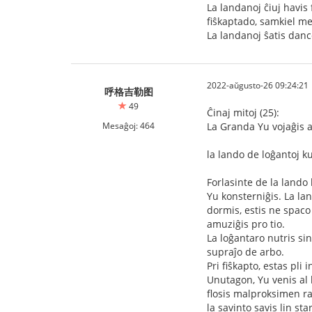
La landanoj ĉiuj havis f
fiŝkaptado, samkiel mevo
La landanoj ŝatis danco
2022-aŭgusto-26 09:24:21
呼格吉勒图
49
Ĉinaj mitoj (25):
Mesaĝoj: 464
La Granda Yu vojaĝis a
la lando de loĝantoj k
Forlasinte de la lando
Yu konsterniĝis. La lan
dormis, estis ne spaco
amuziĝis pro tio.
La loĝantaro nutris sin 
supraĵo de arbo.
Pri fiŝkapto, estas pli 
Unutagon, Yu venis al l
flosis malproksimen rapi
la savinto savis lin st