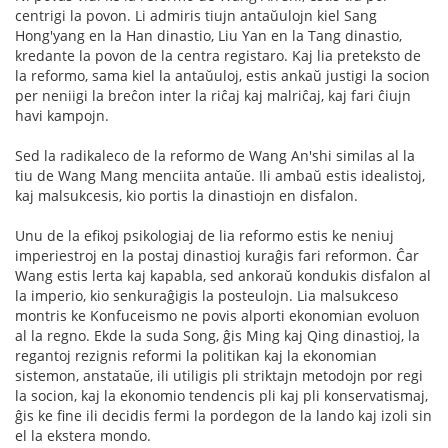
centrigi la povon. Li admiris tiujn antaŭulojn kiel Sang
Hong'yang en la Han dinastio, Liu Yan en la Tang dinastio,
kredante la povon de la centra registaro. Kaj lia preteksto de
la reformo, sama kiel la antaŭuloj, estis ankaŭ justigi la socion
per neniigi la breĉon inter la riĉaj kaj malriĉaj, kaj fari ĉiujn
havi kampojn.
Sed la radikaleco de la reformo de Wang An'shi similas al la
tiu de Wang Mang menciita antaŭe. Ili ambaŭ estis idealistoj,
kaj malsukcesis, kio portis la dinastiojn en disfalon.
Unu de la efikoj psikologiaj de lia reformo estis ke neniuj
imperiestroj en la postaj dinastioj kuraĝis fari reformon. Ĉar
Wang estis lerta kaj kapabla, sed ankoraŭ kondukis disfalon al
la imperio, kio senkuraĝigis la posteulojn. Lia malsukceso
montris ke Konfuceismo ne povis alporti ekonomian evoluon
al la regno. Ekde la suda Song, ĝis Ming kaj Qing dinastioj, la
regantoj rezignis reformi la politikan kaj la ekonomian
sistemon, anstataŭe, ili utiligis pli striktajn metodojn por regi
la socion, kaj la ekonomio tendencis pli kaj pli konservatismaj,
ĝis ke fine ili decidis fermi la pordegon de la lando kaj izoli sin
el la ekstera mondo.