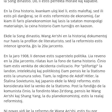
la Song dinastio. Do, li estis perfekta morale kaj kapable.
En la ĉina historio, kvankam uloj kiel li, estis maloftaj, sed ili
estis pli danĝeraj, se ili estis reformisto de ekonomioj, ĉar
kiam ili faris planekonomion kaj lasis la sxtaton monopoligi
materialojn, la cxina historio ĉiam turniĝis en kaoson.
Ekde la Song dinastio, Wang An'shi en la historiaj dokumentoj
nur havis la profilon de literaturisto, sed la reformisto estis
intence ignorita, ĝis la 20a jarcento.
En la jaro 1908, li denove estis superstelo politika. Lia reveno
en la 20a jarcento, rilatas kun la fono de tiama historio. Ĉinio
tiam estis venkita de okcidenta civilizacio. Por "plifortigi" la
landon, intelektuloj kaj politikistoj ĉiam pensis ke la ŝtatismo
estis la ununura solvo. Tiam, la reĝimo de Adolf Hitler, la
Ŝtalina Sovietunio, kaj Japanio ekde la Meiji reformo, estis
konsiderata kiel la venko de la ŝtatismo. Post la fondiĝo de la
komunista ĉinio, la fondinto Mao Ze'dong, pensis ke Wang
An'shi kaj Shang Yang, la du planekonomistoj, estis la realaj
reformistoj.
Ni povas vidi ke la reformo de Wang An'shi, estis tiu por