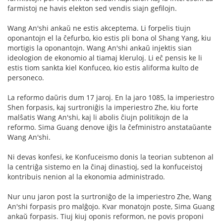
farmistoj ne havis elekton sed vendis siajn gefilojn.
Wang An'shi ankaŭ ne estis akceptema. Li forpelis tiujn
oponantojn el la ĉefurbo, kio estis pli bona ol Shang Yang, kiu
mortigis la oponantojn. Wang An'shi ankaŭ injektis sian
ideologion de ekonomio al tiamaj kleruloj. Li eĉ pensis ke li
estis tiom sankta kiel Konfuceo, kio estis aliforma kulto de
personeco.
La reformo daŭris dum 17 jaroj. En la jaro 1085, la imperiestro
Shen forpasis, kaj surtroniĝis la imperiestro Zhe, kiu forte
malŝatis Wang An'shi, kaj li abolis ĉiujn politikojn de la
reformo. Sima Guang denove iĝis la ĉefministro anstataŭante
Wang An'shi.
Ni devas konfesi, ke Konfuceismo donis la teorian subtenon al
la centriĝa sistemo en la ĉinaj dinastioj, sed la konfuceistoj
kontribuis nenion al la ekonomia administrado.
Nur unu jaron post la surtroniĝo de la imperiestro Zhe, Wang
An'shi forpasis pro malĝojo. Kvar monatojn poste, Sima Guang
ankaŭ forpasis. Tiuj kiuj oponis reformon, ne povis proponi