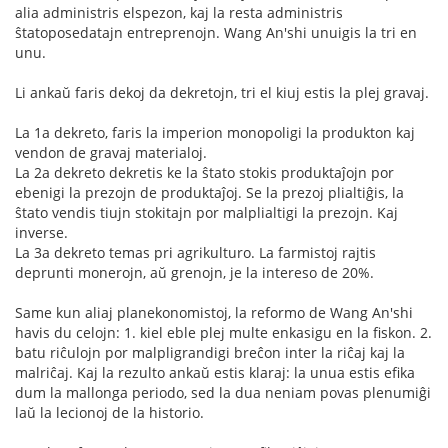
alia administris elspezon, kaj la resta administris
ŝtatoposedatajn entreprenojn. Wang An'shi unuigis la tri en
unu.
Li ankaŭ faris dekoj da dekretojn, tri el kiuj estis la plej gravaj.
La 1a dekreto, faris la imperion monopoligi la produkton kaj
vendon de gravaj materialoj.
La 2a dekreto dekretis ke la ŝtato stokis produktaĵojn por
ebenigi la prezojn de produktaĵoj. Se la prezoj plialtiĝis, la
ŝtato vendis tiujn stokitajn por malplialtigi la prezojn. Kaj
inverse.
La 3a dekreto temas pri agrikulturo. La farmistoj rajtis
deprunti monerojn, aŭ grenojn, je la intereso de 20%.
Same kun aliaj planekonomistoj, la reformo de Wang An'shi
havis du celojn: 1. kiel eble plej multe enkasigu en la fiskon. 2.
batu riĉulojn por malpligrandigi breĉon inter la riĉaj kaj la
malriĉaj. Kaj la rezulto ankaŭ estis klaraj: la unua estis efika
dum la mallonga periodo, sed la dua neniam povas plenumiĝi
laŭ la lecionoj de la historio.