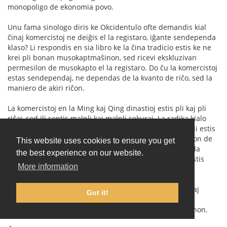
monopoligo de ekonomia povo.
Unu fama sinologo diris ke Okcidentulo ofte demandis kial
ĉinaj komercistoj ne deiĝis el la registaro, iĝante sendependa
klaso? Li respondis en sia libro ke la ĉina tradicio estis ke ne
krei pli bonan musokaptmaŝinon, sed ricevi ekskluzivan
permesilon de musokapto el la registaro. Do ĉu la komercistoj
estas sendependaj, ne dependas de la kvanto de riĉo, sed la
maniero de akiri riĉon.
La komercistoj en la Ming kaj Qing dinastioj estis pli kaj pli
riĉaj, sed ili sentis malpli kaj malpli sekuraj. La radika kialo
estis ke ekde intelektuloj ĝis ili mem, neniuj pensis ke ili estis
sendependa socia klaso, kaj ili neniam formis la konscion de
This website uses cookies to ensure you get
komerca klaso. Kiel unu historiisto diris ke la plej granda
the best experience on our website.
sukceso de ĉinaj komercistoj estas ke iliaj idoj ne plu estis
More information
komercistoj. Post kiam ili riĉiĝis, ili ofte faris :
1. Konstrui komplikan reton kun registaraj oficistoj.
2. Eduki idojn kiuj ricevos ekzamenojn por esti registaraj
Got it!
oficistoj.
3. Rekonstrui la familian arbon, por honorigi sian devenon.