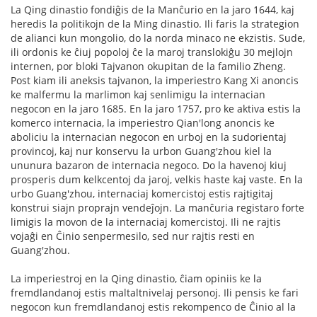
La Qing dinastio fondiĝis de la Manĉurio en la jaro 1644, kaj
heredis la politikojn de la Ming dinastio. Ili faris la strategion
de alianci kun mongolio, do la norda minaco ne ekzistis. Sude,
ili ordonis ke ĉiuj popoloj ĉe la maroj translokiĝu 30 mejlojn
internen, por bloki Tajvanon okupitan de la familio Zheng.
Post kiam ili aneksis tajvanon, la imperiestro Kang Xi anoncis
ke malfermu la marlimon kaj senlimigu la internacian
negocon en la jaro 1685. En la jaro 1757, pro ke aktiva estis la
komerco internacia, la imperiestro Qian'long anoncis ke
aboliciu la internacian negocon en urboj en la sudorientaj
provincoj, kaj nur konservu la urbon Guang'zhou kiel la
ununura bazaron de internacia negoco. Do la havenoj kiuj
prosperis dum kelkcentoj da jaroj, velkis haste kaj vaste. En la
urbo Guang'zhou, internaciaj komercistoj estis rajtigitaj
konstrui siajn proprajn vendeĵojn. La manĉuria registaro forte
limigis la movon de la internaciaj komercistoj. Ili ne rajtis
vojaĝi en Ĉinio senpermesilo, sed nur rajtis resti en
Guang'zhou.
La imperiestroj en la Qing dinastio, ĉiam opiniis ke la
fremdlandanoj estis maltaltnivelaj personoj. Ili pensis ke fari
negocon kun fremdlandanoj estis rekompenco de Ĉinio al la