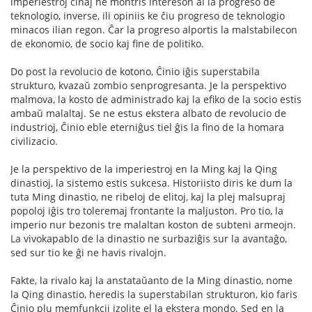
imperiestroj ĉinaj ne montris intereson al la progreso de
teknologio, inverse, ili opiniis ke ĉiu progreso de teknologio
minacos ilian regon. Ĉar la progreso alportis la malstabilecon
de ekonomio, de socio kaj fine de politiko.
Do post la revolucio de kotono, Ĉinio iĝis superstabila
strukturo, kvazaŭ zombio senprogresanta. Je la perspektivo
malmova, la kosto de administrado kaj la efiko de la socio estis
ambaŭ malaltaj. Se ne estus ekstera albato de revolucio de
industrioj, Ĉinio eble eterniĝus tiel ĝis la fino de la homara
civilizacio.
Je la perspektivo de la imperiestroj en la Ming kaj la Qing
dinastioj, la sistemo estis sukcesa. Historiisto diris ke dum la
tuta Ming dinastio, ne ribeloj de elitoj, kaj la plej malsupraj
popoloj iĝis tro toleremaj frontante la maljuston. Pro tio, la
imperio nur bezonis tre malaltan koston de subteni armeojn.
La vivokapablo de la dinastio ne surbaziĝis sur la avantaĝo,
sed sur tio ke ĝi ne havis rivalojn.
Fakte, la rivalo kaj la anstataŭanto de la Ming dinastio, nome
la Qing dinastio, heredis la superstabilan strukturon, kio faris
Ĉinio plu memfunkcii izolite el la ekstera mondo. Sed en la