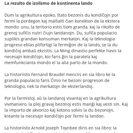
La rezulto de izolismo de kontinenta lando
Dum la agrikultura epoko, ŝtato bezonis du kondiĉojn por
fermi la pordegon kaj malŝalti ĉian konekton de la ekstera
mondo: unu, la teritorio estis tiom granda, kaj la rikolto de
grenoj sufiĉis nutri ĉiujn landanojn. Du, sufiĉa populacio
suplikis grandan konsuman merkaton. Kaj la teknologia
progreso eblas plifortigi la fermiĝon de la lando, se la du
kondiĉoj ambaŭ ekzistis. La Ming dinastio perfekte havis la
necesajn kondiĉojn, kio faris ĝin la paralela kaj
memfunkcianta mondo el la alia parto de la mondo.
La historiisto Fernand Braudel menciis en sia libro ke la
granda populacio faris Ĉinio ne bezoni progreson de
teknologio, nek la merkatojn de eksterlandoj.
Por la farmistoj, aŭ la landanoj vivantaj en la agrikultura
vivmaniero, la plej gravaj bezonoj estis manĝi kaj vesti sin. Kaj
la importo de akvorizo kaj kotono solvis la du bezonojn,
kreante la necesajn kondiĉojn por fermi la landon.
La historiisto Arnold Joseph Toynbee diris en sia libro: la