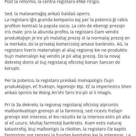
Post la reformo, la centra registaro efike riĉigis.
Sed, la malavantaĝoj ankaŭ baldaŭ aperis.
La registaro iĝis granda kompanio kaj per la potenco ĝi rabis
profiton kontraŭ la popola socio. La celo de ebenigi prezojn
iris male: pro la abunda profito, la registaro ĉiam vendis
produktaĵojn je tre pli malaltaj prezoj ol la normalaj prezoj en
la merkato, do la privataj komercistoj amase bankrotis. Aŭ, la
registaro liveris materialojn al aliaj regionoj kie ne produktis
tiujn materialojn kaj vendis je pli altaj prezoj. Do la novaj
dekretoj donis al tiuj registaraj oficistoj bonan ŝancon de
korupti.
Per la potenco, la registaro preskaŭ monopoligis ĉiujn
produktaĵojn, eĉ fruktojn, legomojn ktp. Eĉ la imperiestro Shen
ankaŭ opiniis ke Wang An'shi faris tro pli ol li imagis.
Pri la 3a dekreto, la regionaj registaraj oficistoj alpruntis
malbonkvalitajn grenojn al la farmistoj, sed ricevis freŝajn
grenojn kiel intereso, el kio rezultis ke la intereso estis pli alta
ol eĉ uzuro. Multaj farmistoj bankrotis. Kiam estis naturaj
katastrofoj, kiuj malbonigis la rikolton, la registaro ĉie kaptis
farmistojn por repreni la fundan kapitalon kaj la intereson. La