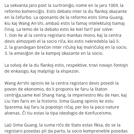
La sekvanta jaro post la surtroniĝo, nome en la jaro 1069, la
reformo komenciĝis. Estis debato inter la du flankoj okazante
en la ĉefurbo. La oponanto de la reformo estis Sima Guang,
kiu kaj Wang An'shi, ambaŭ estis la famaj intelektuloj tiamaj
ĉinaj. La temo de la debato estis ke kiel fari? por solve:
1. tion ke al la centra registaro mankas mono, kaj la centra
devis almozpeti el la socio riĉa, kio estis nekredebla laŭ li.
2. la grandegan breĉon inter riĉuloj kaj malriĉuloj en la socio.
3. la amasiĝon de la kampoj okazante en la socio.
La solvoj de la du flankoj estis, respektive, trovi novajn fontojn
de enkasigo, kaj malpliigi la elspezon.
Wang An'shi opiniis ke la centra registaro devis posedi la
povon de ekonomio, do li proponis ke faru la ŝtaton
centriĝa,same kiel Shang Yang, la imperiestro Wu de Han, kaj
Liu Yan faris en la historio. Sima Guang opiniis ke estu
ŝparema, kaj faru la popolojn riĉaj, per kio la paco nature
alvenas. Ĉi tiu estas la tipa ideologio de Konfuceismo.
Laŭ Sima Guang, la suma riĉo de ŝtato estas fiksa, do se la
registaro posedas pli da parto, la socio kompreneble posedas