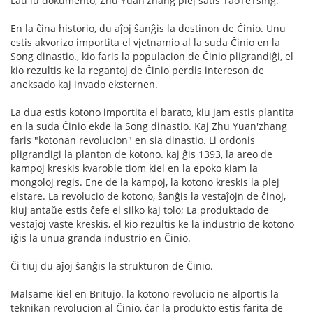
Laŭ iu dokumento, Zhu Yuan'zhang plej ŝatis TaoTeTsing.
En la ĉina historio, du aĵoj ŝanĝis la destinon de Ĉinio. Unu
estis akvorizo importita el vjetnamio al la suda Ĉinio en la
Song dinastio., kio faris la populacion de Ĉinio pligrandiĝi, el
kio rezultis ke la regantoj de Ĉinio perdis intereson de
aneksado kaj invado eksternen.
La dua estis kotono importita el barato, kiu jam estis plantita
en la suda Ĉinio ekde la Song dinastio. Kaj Zhu Yuan'zhang
faris "kotonan revolucion" en sia dinastio. Li ordonis
pligrandigi la planton de kotono. kaj ĝis 1393, la areo de
kampoj kreskis kvaroble tiom kiel en la epoko kiam la
mongoloj regis. Ene de la kampoj, la kotono kreskis la plej
elstare. La revolucio de kotono, ŝanĝis la vestaĵojn de ĉinoj,
kiuj antaŭe estis ĉefe el silko kaj tolo; La produktado de
vestaĵoj vaste kreskis, el kio rezultis ke la industrio de kotono
iĝis la unua granda industrio en Ĉinio.
Ĉi tiuj du aĵoj ŝanĝis la strukturon de Ĉinio.
Malsame kiel en Britujo. la kotono revolucio ne alportis la
teknikan revolucion al Ĉinio, ĉar la produkto estis farita de