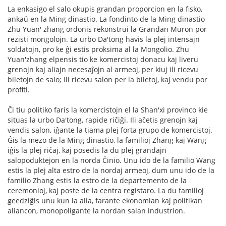
La enkasigo el salo okupis grandan proporcion en la fisko,
ankaŭ en la Ming dinastio. La fondinto de la Ming dinastio
Zhu Yuan' zhang ordonis rekonstrui la Grandan Muron por
rezisti mongolojn. La urbo Da'tong havis la plej intensajn
soldatojn, pro ke ĝi estis proksima al la Mongolio. Zhu
Yuan'zhang elpensis tio ke komercistoj donacu kaj liveru
grenojn kaj aliajn necesaĵojn al armeoj, per kiuj ili ricevu
biletojn de salo; Ili ricevu salon per la biletoj, kaj vendu por
profiti.
Ĉi tiu politiko faris la komercistojn el la Shan'xi provinco kie
situas la urbo Da'tong, rapide riĉiĝi. Ili aĉetis grenojn kaj
vendis salon, iĝante la tiama plej forta grupo de komercistoj.
Ĝis la mezo de la Ming dinastio, la familioj Zhang kaj Wang
iĝis la plej riĉaj, kaj posedis la du plej grandajn
salopoduktejon en la norda Ĉinio. Unu ido de la familio Wang
estis la plej alta estro de la nordaj armeoj, dum unu ido de la
familio Zhang estis la estro de la departemento de la
ceremonioj, kaj poste de la centra registaro. La du familioj
geedziĝis unu kun la alia, farante ekonomian kaj politikan
aliancon, monopoligante la nordan salan industrion.