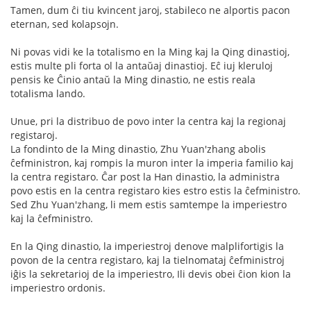
Tamen, dum ĉi tiu kvincent jaroj, stabileco ne alportis pacon
eternan, sed kolapsojn.
Ni povas vidi ke la totalismo en la Ming kaj la Qing dinastioj,
estis multe pli forta ol la antaŭaj dinastioj. Eĉ iuj kleruloj
pensis ke Ĉinio antaŭ la Ming dinastio, ne estis reala
totalisma lando.
Unue, pri la distribuo de povo inter la centra kaj la regionaj
registaroj.
La fondinto de la Ming dinastio, Zhu Yuan'zhang abolis
ĉefministron, kaj rompis la muron inter la imperia familio kaj
la centra registaro. Ĉar post la Han dinastio, la administra
povo estis en la centra registaro kies estro estis la ĉefministro.
Sed Zhu Yuan'zhang, li mem estis samtempe la imperiestro
kaj la ĉefministro.
En la Qing dinastio, la imperiestroj denove malplifortigis la
povon de la centra registaro, kaj la tielnomataj ĉefministroj
iĝis la sekretarioj de la imperiestro, Ili devis obei ĉion kion la
imperiestro ordonis.