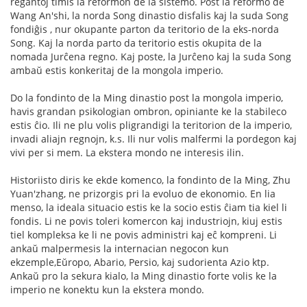
regantoj timis la reformon de la sistemo. Post la reformo de
Wang An'shi, la norda Song dinastio disfalis kaj la suda Song
fondiĝis , nur okupante parton da teritorio de la eks-norda
Song. Kaj la norda parto da teritorio estis okupita de la
nomada Jurĉena regno. Kaj poste, la Jurĉeno kaj la suda Song
ambaŭ estis konkeritaj de la mongola imperio.
Do la fondinto de la Ming dinastio post la mongola imperio,
havis grandan psikologian ombron, opiniante ke la stabileco
estis ĉio. Ili ne plu volis pligrandigi la teritorion de la imperio,
invadi aliajn regnojn, k.s. Ili nur volis malfermi la pordegon kaj
vivi per si mem. La ekstera mondo ne interesis ilin.
Historiisto diris ke ekde komenco, la fondinto de la Ming, Zhu
Yuan'zhang, ne prizorgis pri la evoluo de ekonomio. En lia
menso, la ideala situacio estis ke la socio estis ĉiam tia kiel li
fondis. Li ne povis toleri komercon kaj industriojn, kiuj estis
tiel kompleksa ke li ne povis administri kaj eĉ kompreni. Li
ankaŭ malpermesis la internacian negocon kun
ekzemple,Eŭropo, Abario, Persio, kaj sudorienta Azio ktp.
Ankaŭ pro la sekura kialo, la Ming dinastio forte volis ke la
imperio ne konektu kun la ekstera mondo.