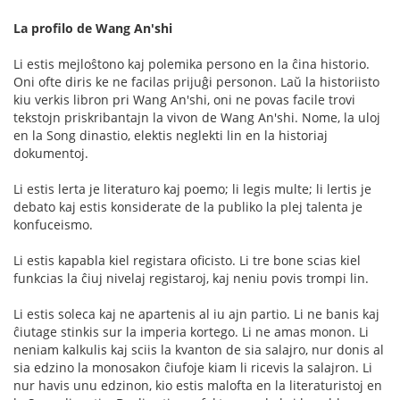
La profilo de Wang An'shi
Li estis mejloŝtono kaj polemika persono en la ĉina historio.
Oni ofte diris ke ne facilas prijuĝi personon. Laŭ la historiisto
kiu verkis libron pri Wang An'shi, oni ne povas facile trovi
tekstojn priskribantajn la vivon de Wang An'shi. Nome, la uloj
en la Song dinastio, elektis neglekti lin en la historiaj
dokumentoj.
Li estis lerta je literaturo kaj poemo; li legis multe; li lertis je
debato kaj estis konsiderate de la publiko la plej talenta je
konfuceismo.
Li estis kapabla kiel registara oficisto. Li tre bone scias kiel
funkcias la ĉiuj nivelaj registaroj, kaj neniu povis trompi lin.
Li estis soleca kaj ne apartenis al iu ajn partio. Li ne banis kaj
ĉiutage stinkis sur la imperia kortego. Li ne amas monon. Li
neniam kalkulis kaj sciis la kvanton de sia salajro, nur donis al
sia edzino la monosakon ĉiufoje kiam li ricevis la salajron. Li
nur havis unu edzinon, kio estis malofta en la literaturistoj en