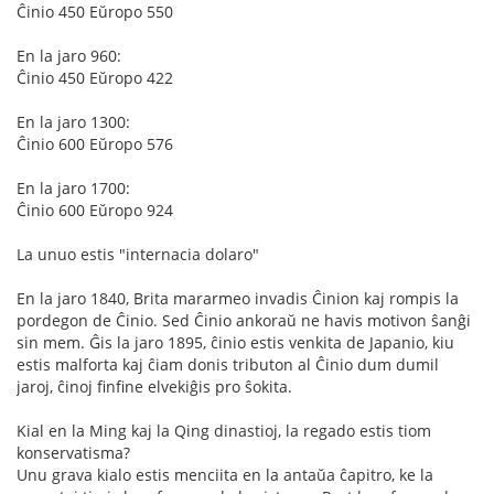
Ĉinio 450 Eŭropo 550
En la jaro 960:
Ĉinio 450 Eŭropo 422
En la jaro 1300:
Ĉinio 600 Eŭropo 576
En la jaro 1700:
Ĉinio 600 Eŭropo 924
La unuo estis "internacia dolaro"
En la jaro 1840, Brita mararmeo invadis Ĉinion kaj rompis la
pordegon de Ĉinio. Sed Ĉinio ankoraŭ ne havis motivon ŝanĝi
sin mem. Ĝis la jaro 1895, ĉinio estis venkita de Japanio, kiu
estis malforta kaj ĉiam donis tributon al Ĉinio dum dumil
jaroj, ĉinoj finfine elvekiĝis pro ŝokita.
Kial en la Ming kaj la Qing dinastioj, la regado estis tiom
konservatisma?
Unu grava kialo estis menciita en la antaŭa ĉapitro, ke la