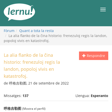
Al
contingut
Men
Fòrum
Quant a tota la resta
La alia flanko de la ĉina historio: frenezuloj regis la landon,
popoloj vivis en katastrofoj.
La alia flanko de la ĉina
Respondre
historio: frenezuloj regis la
landon, popoloj vivis en
katastrofoj.
de 呼格吉勒图, 21 de setembre de 2022
Missatges:
137
Llengua:
Esperanto
呼格吉勒图
(Mostra el perfil)