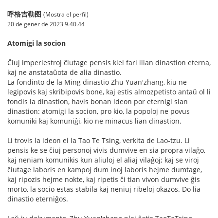
呼格吉勒图
(Mostra el perfil)
20 de gener de 2023 9.40.44
Atomigi la socion
Ĉiuj imperiestroj ĉiutage pensis kiel fari ilian dinastion eterna,
kaj ne anstataŭota de alia dinastio.
La fondinto de la Ming dinastio Zhu Yuan'zhang, kiu ne
legipovis kaj skribipovis bone, kaj estis almozpetisto antaŭ ol li
fondis la dinastion, havis bonan ideon por eternigi sian
dinastion: atomigi la socion, pro kio, la popoloj ne povus
komuniki kaj komuniĝi, kio ne minacus lian dinastion.
Li trovis la ideon el la Tao Te Tsing, verkita de Lao-tzu. Li
pensis ke se ĉiuj personoj vivis dumvive en sia propra vilaĝo,
kaj neniam komunikis kun aliuloj el aliaj vilaĝoj; kaj se viroj
ĉiutage laboris en kampoj dum inoj laboris hejme dumtage,
kaj ripozis hejme nokte, kaj ripetis ĉi tian vivon dumvive ĝis
morto, la socio estas stabila kaj neniuj ribeloj okazos. Do lia
dinastio eterniĝos.