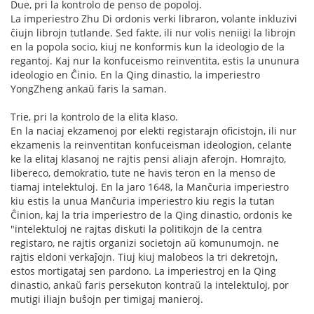
Due, pri la kontrolo de penso de popoloj.
La imperiestro Zhu Di ordonis verki libraron, volante inkluzivi
ĉiujn librojn tutlande. Sed fakte, ili nur volis neniigi la librojn
en la popola socio, kiuj ne konformis kun la ideologio de la
regantoj. Kaj nur la konfuceismo reinventita, estis la ununura
ideologio en Ĉinio. En la Qing dinastio, la imperiestro
YongZheng ankaŭ faris la saman.
Trie, pri la kontrolo de la elita klaso.
En la naciaj ekzamenoj por elekti registarajn oficistojn, ili nur
ekzamenis la reinventitan konfuceisman ideologion, celante
ke la elitaj klasanoj ne rajtis pensi aliajn aferojn. Homrajto,
libereco, demokratio, tute ne havis teron en la menso de
tiamaj intelektuloj. En la jaro 1648, la Manĉuria imperiestro
kiu estis la unua Manĉuria imperiestro kiu regis la tutan
Ĉinion, kaj la tria imperiestro de la Qing dinastio, ordonis ke
"intelektuloj ne rajtas diskuti la politikojn de la centra
registaro, ne rajtis organizi societojn aŭ komunumojn. ne
rajtis eldoni verkaĵojn. Tiuj kiuj malobeos la tri dekretojn,
estos mortigataj sen pardono. La imperiestroj en la Qing
dinastio, ankaŭ faris persekuton kontraŭ la intelektuloj, por
mutigi iliajn buŝojn per timigaj manieroj.