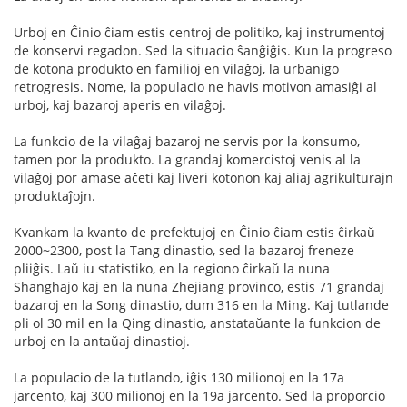
Urboj en Ĉinio ĉiam estis centroj de politiko, kaj instrumentoj
de konservi regadon. Sed la situacio ŝanĝiĝis. Kun la progreso
de kotona produkto en familioj en vilaĝoj, la urbanigo
retrogresis. Nome, la populacio ne havis motivon amasiĝi al
urboj, kaj bazaroj aperis en vilaĝoj.
La funkcio de la vilaĝaj bazaroj ne servis por la konsumo,
tamen por la produkto. La grandaj komercistoj venis al la
vilaĝoj por amase aĉeti kaj liveri kotonon kaj aliaj agrikulturajn
produktaĵojn.
Kvankam la kvanto de prefektujoj en Ĉinio ĉiam estis ĉirkaŭ
2000~2300, post la Tang dinastio, sed la bazaroj freneze
pliiĝis. Laŭ iu statistiko, en la regiono ĉirkaŭ la nuna
Shanghajo kaj en la nuna Zhejiang provinco, estis 71 grandaj
bazaroj en la Song dinastio, dum 316 en la Ming. Kaj tutlande
pli ol 30 mil en la Qing dinastio, anstataŭante la funkcion de
urboj en la antaŭaj dinastioj.
La populacio de la tutlando, iĝis 130 milionoj en la 17a
jarcento, kaj 300 milionoj en la 19a jarcento. Sed la proporcio