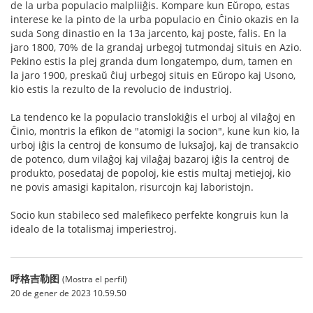
de la urba populacio malpliiĝis. Kompare kun Eŭropo, estas
interese ke la pinto de la urba populacio en Ĉinio okazis en la
suda Song dinastio en la 13a jarcento, kaj poste, falis. En la
jaro 1800, 70% de la grandaj urbegoj tutmondaj situis en Azio.
Pekino estis la plej granda dum longatempo, dum, tamen en
la jaro 1900, preskaŭ ĉiuj urbegoj situis en Eŭropo kaj Usono,
kio estis la rezulto de la revolucio de industrioj.
La tendenco ke la populacio translokiĝis el urboj al vilaĝoj en
Ĉinio, montris la efikon de "atomigi la socion", kune kun kio, la
urboj iĝis la centroj de konsumo de luksaĵoj, kaj de transakcio
de potenco, dum vilaĝoj kaj vilaĝaj bazaroj iĝis la centroj de
produkto, posedataj de popoloj, kie estis multaj metiejoj, kio
ne povis amasigi kapitalon, risurcojn kaj laboristojn.
Socio kun stabileco sed malefikeco perfekte kongruis kun la
idealo de la totalismaj imperiestroj.
呼格吉勒图
(Mostra el perfil)
20 de gener de 2023 10.59.50