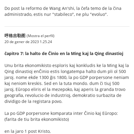
Do post la reformo de Wang An'shi, la ĉefa temo de la ĉina
administrado, estis nur "stabileco", ne plu "evoluo".
呼格吉勒图
(Mostra el perfil)
20 de gener de 2023 1.25.24
ĉapitro 7: la halto de Ĉinio en la Ming kaj la Qing dinastioj
Unu brita ekonomikisto esploris kaj konkludis ke la Ming kaj la
Qing dinastioj enĈinio estis longatempa halto dum pli ol 500
jaroj. nome ekde 1300 ĝis 1800, la po GDP porpersone neniam
kaj neniom kreskis. Sed en la tuta mondo. dum ĉi tiuj 500
jaroj, Eŭropo eliris el la mezepoko, kaj aperis la granda trovo
geografia, revolucio de industrioj, demokratio surbazita de
dividigo de la registara povo.
La po GDP porpersone komparata inter Ĉinio kaj Eŭropo:
(farita de tiu brita ekonomikisto)
en la jaro 1 post Kristo,