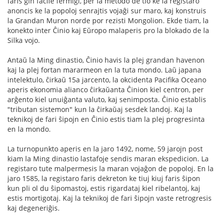
faris ĝin facile fermiĝi, per la metodo de tio ke la registaro
anoncis ke la popoloj senrajtis vojaĝi sur maro, kaj konstruis
la Grandan Muron norde por rezisti Mongolion. Ekde tiam, la
konekto inter Ĉinio kaj Eŭropo malaperis pro la blokado de la
Silka vojo.
Antaŭ la Ming dinastio, Ĉinio havis la plej grandan havenon
kaj la plej fortan mararmeon en la tuta mondo. Laŭ japana
intelektulo, ĉirkaŭ 15a jarcento, la okcidenta Pacifika Oceano
aperis ekonomia alianco ĉirkaŭanta Ĉinion kiel centron, per
arĝento kiel unuiĝanta valuto, kaj senimposta. Ĉinio establis
"tributan sistemon" kun la ĉirkaŭaj sesdek landoj. Kaj la
teknikoj de fari ŝipojn en Ĉinio estis tiam la plej progresinta
en la mondo.
La turnopunkto aperis en la jaro 1492, nome, 59 jarojn post
kiam la Ming dinastio lastafoje sendis maran ekspedicion. La
registaro tute malpermesis la maran vojaĝon de popoloj. En la
jaro 1585, la registaro faris dekreton ke tiuj kiuj faris ŝipon
kun pli ol du ŝipomastoj, estis rigardataj kiel ribelantoj, kaj
estis mortigotaj. Kaj la teknikoj de fari ŝipojn vaste retrogresis
kaj degeneriĝis.