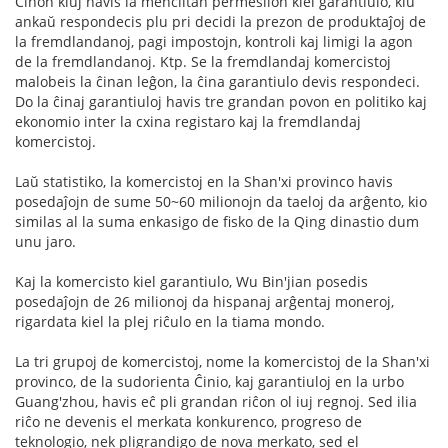
Ĉinon kiuj havis la menciitan permesilon kiel garantiulo, kiu
ankaŭ respondecis plu pri decidi la prezon de produktaĵoj de
la fremdlandanoj, pagi impostojn, kontroli kaj limigi la agon
de la fremdlandanoj. Ktp. Se la fremdlandaj komercistoj
malobeis la ĉinan leĝon, la ĉina garantiulo devis respondeci.
Do la ĉinaj garantiuloj havis tre grandan povon en politiko kaj
ekonomio inter la cxina registaro kaj la fremdlandaj
komercistoj.
Laŭ statistiko, la komercistoj en la Shan'xi provinco havis
posedaĵojn de sume 50~60 milionojn da taeloj da arĝento, kio
similas al la suma enkasigo de fisko de la Qing dinastio dum
unu jaro.
Kaj la komercisto kiel garantiulo, Wu Bin'jian posedis
posedaĵojn de 26 milionoj da hispanaj arĝentaj moneroj,
rigardata kiel la plej riĉulo en la tiama mondo.
La tri grupoj de komercistoj, nome la komercistoj de la Shan'xi
provinco, de la sudorienta Ĉinio, kaj garantiuloj en la urbo
Guang'zhou, havis eĉ pli grandan riĉon ol iuj regnoj. Sed ilia
riĉo ne devenis el merkata konkurenco, progreso de
teknologio, nek pligrandigo de nova merkato, sed el