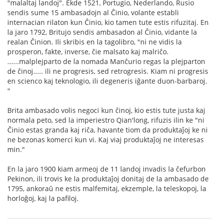
"malaltaj landoj". Ekde 1521, Portugio, Nederlando, Rusio
sendis sume 15 ambasadojn al Ĉinio, volante establi
internacian rilaton kun Ĉinio, kio tamen tute estis rifuzitaj. En
la jaro 1792, Britujo sendis ambasadon al Ĉinio, vidante la
realan Ĉinion. Ili skribis en la tagolibro, "ni ne vidis la
prosperon, fakte, inverse, ĉie malsato kaj malriĉo.
......malplejparto de la nomada Manĉurio regas la plejparton
de ĉinoj..... ili ne progresis, sed retrogresis. Kiam ni progresis
en scienco kaj teknologio, ili degeneris iĝante duon-barbaroj.
"
Brita ambasado volis negoci kun ĉinoj, kio estis tute justa kaj
normala peto, sed la imperiestro Qian'long, rifuzis ilin ke "ni
Ĉinio estas granda kaj riĉa, havante tiom da produktaĵoj ke ni
ne bezonas komerci kun vi. Kaj viaj produktaĵoj ne interesas
min."
En la jaro 1900 kiam armeoj de 11 landoj invadis la ĉefurbon
Pekinon, ili trovis ke la produktaĵoj donitaj de la ambasado de
1795, ankoraŭ ne estis malfemitaj, ekzemple, la teleskopoj, la
horloĝoj, kaj la pafiloj.