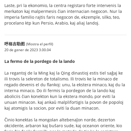
Laste, pri la ekonomio, la centra registaro forte intervenis la
merkaton kaj malpermesis ĉian internacian negocon. Nur la
imperia familio rajtis faris negocon de, ekzemple, silko, teo,
procelano ktp kun Persio, Arabio, kaj aliaj landoj.
呼格吉勒图
(Mostra el perfil)
20 de gener de 2023 3.00.04
La fermo de la pordego de la lando
La regantoj de la Ming kaj la Qing dinastioj estis tiel saĝaj ke
ili trovis la sekreton de totalismo. Ili trovis ke la minaco de
regado devenis el du flankoj: unu, la ekstera minaco, kaj du la
interna minaco. Do ili fermis la pordegon de la lando kaj
aboliciis ĉian konekton kun la ekstera mondo, por eviti la
unuan minacon. kaj ankaŭ malplifortigis la povon de popoloj
kaj atomigis la socion, por eviti la duan minacon.
Ĉinio konektas la mongolan altebenaĵon norde, dezerton
okcidente, arbaron kaj buŝaro sude, kaj oceanon oriente, kio