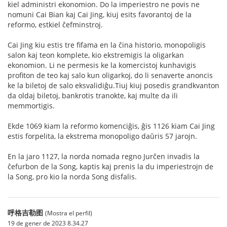
kiel administri ekonomion. Do la imperiestro ne povis ne
nomuni Cai Bian kaj Cai Jing, kiuj esits favorantoj de la
reformo, estkiel ĉefminstroj.
Cai Jing kiu estis tre fifama en la ĉina historio, monopoligis
salon kaj teon komplete, kio ekstremigis la oligarkan
ekonomion. Li ne permesis ke la komercistoj kunhavigis
profiton de teo kaj salo kun oligarkoj, do li senaverte anoncis
ke la biletoj de salo eksvalidiĝu.Tiuj kiuj posedis grandkvanton
da oldaj biletoj, bankrotis tranokte, kaj multe da ili
memmortigis.
Ekde 1069 kiam la reformo komenciĝis, ĝis 1126 kiam Cai Jing
estis forpelita, la ekstrema monopoligo daŭris 57 jarojn.
En la jaro 1127, la norda nomada regno Jurĉen invadis la
ĉefurbon de la Song, kaptis kaj prenis la du imperiestrojn de
la Song, pro kio la norda Song disfalis.
呼格吉勒图
(Mostra el perfil)
19 de gener de 2023 8.34.27