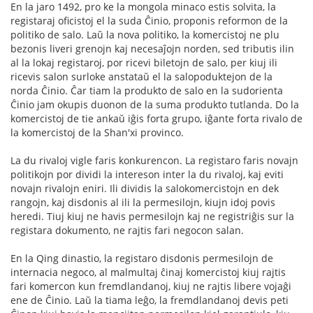
En la jaro 1492, pro ke la mongola minaco estis solvita, la
registaraj oficistoj el la suda Ĉinio, proponis reformon de la
politiko de salo. Laŭ la nova politiko, la komercistoj ne plu
bezonis liveri grenojn kaj necesaĵojn norden, sed tributis ilin
al la lokaj registaroj, por ricevi biletojn de salo, per kiuj ili
ricevis salon surloke anstataŭ el la salopoduktejon de la
norda Ĉinio. Ĉar tiam la produkto de salo en la sudorienta
Ĉinio jam okupis duonon de la suma produkto tutlanda. Do la
komercistoj de tie ankaŭ iĝis forta grupo, iĝante forta rivalo de
la komercistoj de la Shan'xi provinco.
La du rivaloj vigle faris konkurencon. La registaro faris novajn
politikojn por dividi la intereson inter la du rivaloj, kaj eviti
novajn rivalojn eniri. Ili dividis la salokomercistojn en dek
rangojn, kaj disdonis al ili la permesilojn, kiujn idoj povis
heredi. Tiuj kiuj ne havis permesilojn kaj ne registriĝis sur la
registara dokumento, ne rajtis fari negocon salan.
En la Qing dinastio, la registaro disdonis permesilojn de
internacia negoco, al malmultaj ĉinaj komercistoj kiuj rajtis
fari komercon kun fremdlandanoj, kiuj ne rajtis libere vojaĝi
ene de Ĉinio. Laŭ la tiama leĝo, la fremdlandanoj devis peti