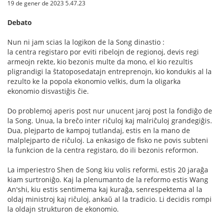
19 de gener de 2023 5.47.23
Debato
Nun ni jam scias la logikon de la Song dinastio :
la centra registaro por eviti ribelojn de regionoj, devis regi
armeojn rekte, kio bezonis multe da mono, el kio rezultis
pligrandigi la ŝtatoposedatajn entreprenojn, kio kondukis al la
rezulto ke la popola ekonomio velkis, dum la oligarka
ekonomio disvastiĝis ĉie.
Do problemoj aperis post nur unucent jaroj post la fondiĝo de
la Song. Unua, la breĉo inter riĉuloj kaj malriĉuloj grandegiĝis.
Dua, plejparto de kampoj tutlandaj, estis en la mano de
malplejparto de riĉuloj. La enkasigo de fisko ne povis subteni
la funkcion de la centra registaro, do ili bezonis reformon.
La imperiestro Shen de Song kiu volis reformi, estis 20 jaraĝa
kiam surtroniĝo. Kaj la plenumanto de la reformo estis Wang
An'shi, kiu estis sentimema kaj kuraĝa, senrespektema al la
oldaj ministroj kaj riĉuloj, ankaŭ al la tradicio. Li decidis rompi
la oldajn strukturon de ekonomio.