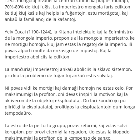
1232, mongoloj invadis la centran Ĉinion kaj kaptis multajn,
70%-80% de kiuj fuĝis. La imperiestro mongola faris edikton
ke tiuj kiuj kaŝis kaj helpis la fuĝantojn, estu mortigotaj, kaj
ankaŭ la familianoj de la kaŝantoj.
Yelv Ĉucai (1190-1244), la Kitana intelektulo kaj la ĉefministro
de la mongola imperio, proponis al la mongola imperiestro, ke
ne mortigu homojn, kiuj jam estas la regatoj de la imperio. Ili
povas alporti multe da enkasigo de impostoj. Kaj la
imperiestro aboliciis la edikton.
La manĉuriaj imperiestroj ankaŭ aboliciis la sklavo-sistemon,
pro kio la problemo de fuĝantoj ankaŭ estis solvitaj.
Ni povas vidi ke mortigi kaj damaĝi homojn ne estas celo. Por
maksimumigi la profiton, oni devas inspiri la motivon kaj la
aktivecon de la objektoj ekspluatataj. Do fari kondiĉojn por
pliriĉigi la ekspluatatoj, profitigos la ekspluatantojn dum longa
tempodaŭro.
La estro de la perforta grupo, povas reformi, kaj volas solvi
korupton, por provi eternigi la regadon, kio estas la klopodo
maksimumigi la profiton de la kompenso de sango.