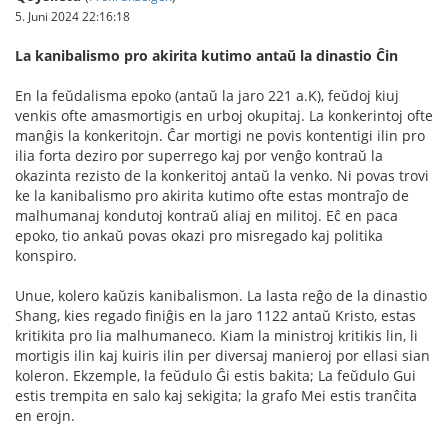
5. Juni 2024 22:16:18
La kanibalismo pro akirita kutimo antaŭ la dinastio Ĉin
En la feŭdalisma epoko (antaŭ la jaro 221 a.K), feŭdoj kiuj
venkis ofte amasmortigis en urboj okupitaj. La konkerintoj ofte
manĝis la konkeritojn. Ĉar mortigi ne povis kontentigi ilin pro
ilia forta deziro por superrego kaj por venĝo kontraŭ la
okazinta rezisto de la konkeritoj antaŭ la venko. Ni povas trovi
ke la kanibalismo pro akirita kutimo ofte estas montraĵo de
malhumanaj kondutoj kontraŭ aliaj en militoj. Eĉ en paca
epoko, tio ankaŭ povas okazi pro misregado kaj politika
konspiro.
Unue, kolero kaŭzis kanibalismon. La lasta reĝo de la dinastio
Shang, kies regado finiĝis en la jaro 1122 antaŭ Kristo, estas
kritikita pro lia malhumaneco. Kiam la ministroj kritikis lin, li
mortigis ilin kaj kuiris ilin per diversaj manieroj por ellasi sian
koleron. Ekzemple, la feŭdulo Ĝi estis bakita; La feŭdulo Gui
estis trempita en salo kaj sekigita; la grafo Mei estis tranĉita
en erojn.