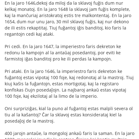
En la jaro 1646,dekoj da miloj da la sklavoj fuĝis dum nur
kelkaj monatoj. En la jaro 1648 la sklavoj jam fuĝis komplete,
kaj la manĉuriaj aristokratoj estis tre malkontentaj. En la jaro
1654, dum nur unu jaro, 30 mil sklavoj fuĝis, kaj nur dekono
de ili estis rekaptitaj. Tiuj fuĝantoj iĝis banditoj, kio faris la
regantojn cedi kaj ataki.
Pri cedi. En la jaro 1647, la imperiestro faris dekreton ke
redonu la kampojn al la antaŭaj posedantoj, por eviti ke
farmistoj iĝas banditoj pro ke ili perdas la kampojn.
Pri ataki. En la jaro 1646, la imperiestro faris dekreton ke
fuĝantoj estas vipotaj 100 foje, kaj redonotaj al la mastroj. Tiuj
kiuj kaŝis la fuĝantojn, estas mortigotaj, kaj la registaro
konfiskas ĉiujn posedaĵojn. La najbaroj ankaŭ estas vipotaj
100 foje, kaj ekzilotaj al la limo de la imperio.
Oni surpriziĝas, kial la puno al fuĝantoj estas malpli severa ol
tiu al la kaŝantoj? Ĉar la sklavoj estas konsiderataj kiel la
posedaĵoj de la mastroj.
400 jarojn antaŭe, la mongoloj ankaŭ faris la saman. En la jaro