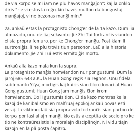
de via korpo se mi iam ne plu havos manĝaĵon"; kaj la onklo
diris " se vi estos la reĝo, kiu havos multon da bongustaj
manĝaĵoj, vi ne bezonas manĝi min."
2a, ankaŭ estas la protagnisto Chong'er de la 1a kazo. Dum lia
almozado, unu de liaj sekvantoj Jie Zhi Tui fortranĉis viandon
el sia propra femuro, por ke Chong'er manĝu. Post kiam li
surtroniĝis, li ne plu trovis tiun personon. Laŭ alia historia
dokumento, Jie Zhi Tui estis ermito ĝis morto.
Ankaŭ alia kazo mala kun la supra.
La protagnisto manĝis homviandon nur por gustumi. Dum la
jaroj 685-643 a.K., la Huan Gong regis sia regnon. Unu fidela
subtenanto Yi'ya, mortigis kaj kuiris sian filon donaci al Huan
Gong gustumi. Huan Gong jam manĝis ĉion krom
homviandon. Do li gustumis tion. Ĉi tia kazo montras ke la
kazoj de kanibalismo en malfruaj epokoj ankaŭ povas esti
veraj. La viktimoj laŭ sia propra volo fortranĉis sian parton de
korpo, por lasi aliajn manĝi, kio estis akceptita de socio pro ke
tio ne kontraŭrezistis la moralajn disciplinojn. Ni vidu tiajn
kazojn en la pli posta ĉapitro.