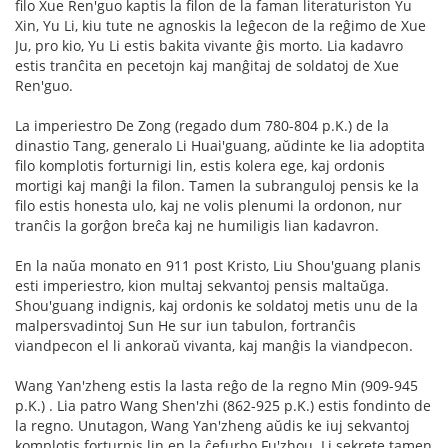
filo Xue Ren'guo kaptis la filon de la faman literaturiston Yu
Xin, Yu Li, kiu tute ne agnoskis la leĝecon de la reĝimo de Xue
Ju, pro kio, Yu Li estis bakita vivante ĝis morto. Lia kadavro
estis tranĉita en pecetojn kaj manĝitaj de soldatoj de Xue
Ren'guo.
La imperiestro De Zong (regado dum 780-804 p.K.) de la
dinastio Tang, generalo Li Huai'guang, aŭdinte ke lia adoptita
filo komplotis forturnigi lin, estis kolera ege, kaj ordonis
mortigi kaj manĝi la filon. Tamen la subranguloj pensis ke la
filo estis honesta ulo, kaj ne volis plenumi la ordonon, nur
tranĉis la gorĝon breĉa kaj ne humiligis lian kadavron.
En la naŭa monato en 911 post Kristo, Liu Shou'guang planis
esti imperiestro, kion multaj sekvantoj pensis maltaŭga.
Shou'guang indignis, kaj ordonis ke soldatoj metis unu de la
malpersvadintoj Sun He sur iun tabulon, fortranĉis
viandpecon el li ankoraŭ vivanta, kaj manĝis la viandpecon.
Wang Yan'zheng estis la lasta reĝo de la regno Min (909-945
p.K.) . Lia patro Wang Shen'zhi (862-925 p.K.) estis fondinto de
la regno. Unutagon, Wang Yan'zheng aŭdis ke iuj sekvantoj
komplotis forturnis lin en la ĉefurbo Fu'zhou. Li sekrete tamen