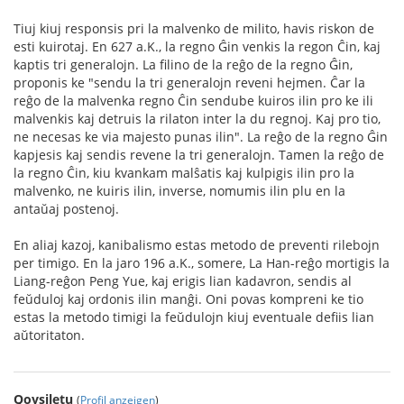
Tiuj kiuj responsis pri la malvenko de milito, havis riskon de
esti kuirotaj. En 627 a.K., la regno Ĝin venkis la regon Ĉin, kaj
kaptis tri generalojn. La filino de la reĝo de la regno Ĝin,
proponis ke "sendu la tri generalojn reveni hejmen. Ĉar la
reĝo de la malvenka regno Ĉin sendube kuiros ilin pro ke ili
malvenkis kaj detruis la rilaton inter la du regnoj. Kaj pro tio,
ne necesas ke via majesto punas ilin". La reĝo de la regno Ĝin
kapjesis kaj sendis revene la tri generalojn. Tamen la reĝo de
la regno Ĉin, kiu kvankam malŝatis kaj kulpigis ilin pro la
malvenko, ne kuiris ilin, inverse, nomumis ilin plu en la
antaŭaj postenoj.
En aliaj kazoj, kanibalismo estas metodo de preventi rilebojn
per timigo. En la jaro 196 a.K., somere, La Han-reĝo mortigis la
Liang-reĝon Peng Yue, kaj erigis lian kadavron, sendis al
feŭduloj kaj ordonis ilin manĝi. Oni povas kompreni ke tio
estas la metodo timigi la feŭdulojn kiuj eventuale defiis lian
aŭtoritaton.
Qoysiletu
(
Profil anzeigen
)