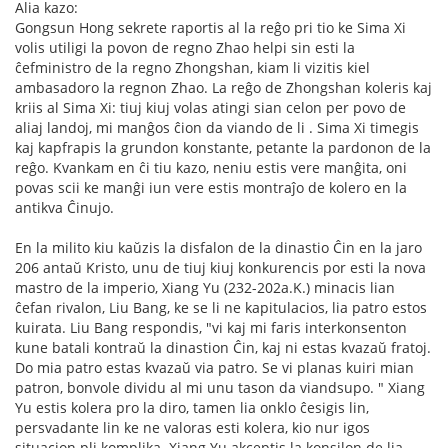
Alia kazo:
Gongsun Hong sekrete raportis al la reĝo pri tio ke Sima Xi
volis utiligi la povon de regno Zhao helpi sin esti la
ĉefministro de la regno Zhongshan, kiam li vizitis kiel
ambasadoro la regnon Zhao. La reĝo de Zhongshan koleris kaj
kriis al Sima Xi: tiuj kiuj volas atingi sian celon per povo de
aliaj landoj, mi manĝos ĉion da viando de li . Sima Xi timegis
kaj kapfrapis la grundon konstante, petante la pardonon de la
reĝo. Kvankam en ĉi tiu kazo, neniu estis vere manĝita, oni
povas scii ke manĝi iun vere estis montraĵo de kolero en la
antikva Ĉinujo.
En la milito kiu kaŭzis la disfalon de la dinastio Ĉin en la jaro
206 antaŭ Kristo, unu de tiuj kiuj konkurencis por esti la nova
mastro de la imperio, Xiang Yu (232-202a.K.) minacis lian
ĉefan rivalon, Liu Bang, ke se li ne kapitulacios, lia patro estos
kuirata. Liu Bang respondis, "vi kaj mi faris interkonsenton
kune batali kontraŭ la dinastion Ĉin, kaj ni estas kvazaŭ fratoj.
Do mia patro estas kvazaŭ via patro. Se vi planas kuiri mian
patron, bonvole dividu al mi unu tason da viandsupo. " Xiang
Yu estis kolera pro la diro, tamen lia onklo ĉesigis lin,
persvadante lin ke ne valoras esti kolera, kio nur igos
situacion pli komplika. Xiang Yu akceptis la konsilon de lia