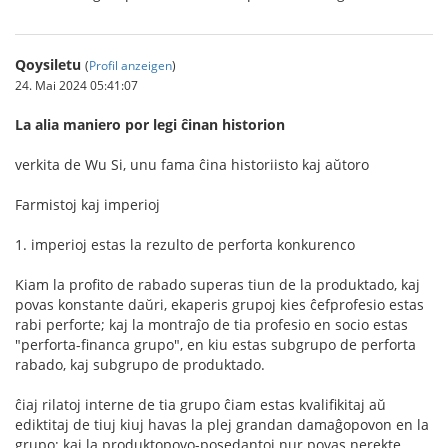
Qoysiletu
(
Profil anzeigen
)
24. Mai 2024 05:41:07
La alia maniero por legi ĉinan historion
verkita de Wu Si, unu fama ĉina historiisto kaj aŭtoro
Farmistoj kaj imperioj
1. imperioj estas la rezulto de perforta konkurenco
Kiam la profito de rabado superas tiun de la produktado, kaj
povas konstante daŭri, ekaperis grupoj kies ĉefprofesio estas
rabi perforte; kaj la montraĵo de tia profesio en socio estas
"perforta-financa grupo", en kiu estas subgrupo de perforta
rabado, kaj subgrupo de produktado.
ĉiaj rilatoj interne de tia grupo ĉiam estas kvalifikitaj aŭ
ediktitaj de tiuj kiuj havas la plej grandan damaĝopovon en la
grupo; kaj la produktopovo-posedantoj nur povas nerekte