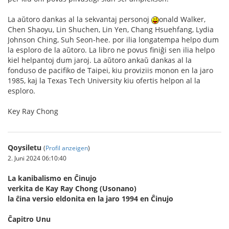
La aŭtoro dankas al la sekvantaj personoj
onald Walker,
Chen Shaoyu, Lin Shuchen, Lin Yen, Chang Hsuehfang, Lydia
Johnson Ching, Suh Seon-hee. por ilia longatempa helpo dum
la esploro de la aŭtoro. La libro ne povus finiĝi sen ilia helpo
kiel helpantoj dum jaroj. La aŭtoro ankaŭ dankas al la
fonduso de pacifiko de Taipei, kiu proviziis monon en la jaro
1985, kaj la Texas Tech University kiu ofertis helpon al la
esploro.
Key Ray Chong
Qoysiletu
(
Profil anzeigen
)
2. Juni 2024 06:10:40
La kanibalismo en Ĉinujo
verkita de Kay Ray Chong (Usonano)
la ĉina versio eldonita en la jaro 1994 en Ĉinujo
Ĉapitro Unu