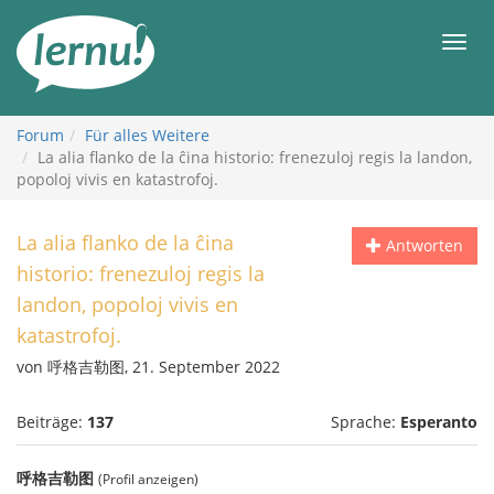
Zum
Inhalt
Men
Forum
Für alles Weitere
La alia flanko de la ĉina historio: frenezuloj regis la landon,
popoloj vivis en katastrofoj.
La alia flanko de la ĉina
Antworten
historio: frenezuloj regis la
landon, popoloj vivis en
katastrofoj.
von 呼格吉勒图, 21. September 2022
Beiträge:
137
Sprache:
Esperanto
呼格吉勒图
(Profil anzeigen)