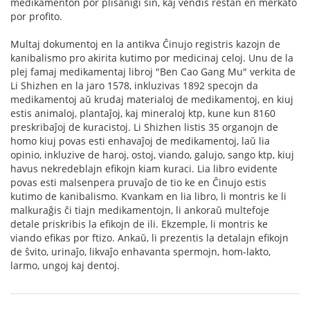
medikamenton por plisanigi sin, kaj vendis restan en merkato
por profito.
Multaj dokumentoj en la antikva Ĉinujo registris kazojn de
kanibalismo pro akirita kutimo por medicinaj celoj. Unu de la
plej famaj medikamentaj libroj "Ben Cao Gang Mu" verkita de
Li Shizhen en la jaro 1578, inkluzivas 1892 specojn da
medikamentoj aŭ krudaj materialoj de medikamentoj, en kiuj
estis animaloj, plantaĵoj, kaj mineraloj ktp, kune kun 8160
preskribaĵoj de kuracistoj. Li Shizhen listis 35 organojn de
homo kiuj povas esti enhavaĵoj de medikamentoj, laŭ lia
opinio, inkluzive de haroj, ostoj, viando, galujo, sango ktp, kiuj
havus nekredeblajn efikojn kiam kuraci. Lia libro evidente
povas esti malsenpera pruvaĵo de tio ke en Ĉinujo estis
kutimo de kanibalismo. Kvankam en lia libro, li montris ke li
malkuraĝis ĉi tiajn medikamentojn, li ankoraŭ multefoje
detale priskribis la efikojn de ili. Ekzemple, li montris ke
viando efikas por ftizo. Ankaŭ, li prezentis la detalajn efikojn
de ŝvito, urinaĵo, likvaĵo enhavanta spermojn, hom-lakto,
larmo, ungoj kaj dentoj.