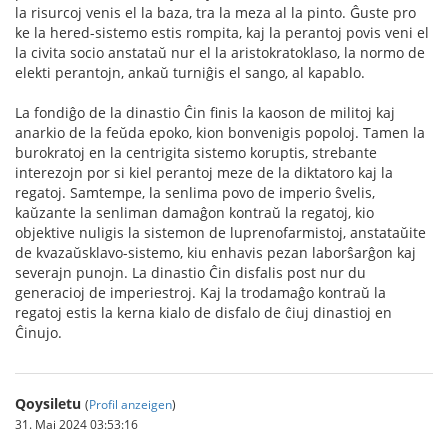
la risurcoj venis el la baza, tra la meza al la pinto. Ĝuste pro
ke la hered-sistemo estis rompita, kaj la perantoj povis veni el
la civita socio anstataŭ nur el la aristokratoklaso, la normo de
elekti perantojn, ankaŭ turniĝis el sango, al kapablo.
La fondiĝo de la dinastio Ĉin finis la kaoson de militoj kaj
anarkio de la feŭda epoko, kion bonvenigis popoloj. Tamen la
burokratoj en la centrigita sistemo koruptis, strebante
interezojn por si kiel perantoj meze de la diktatoro kaj la
regatoj. Samtempe, la senlima povo de imperio ŝvelis,
kaŭzante la senliman damaĝon kontraŭ la regatoj, kio
objektive nuligis la sistemon de luprenofarmistoj, anstataŭite
de kvazaŭsklavo-sistemo, kiu enhavis pezan laborŝarĝon kaj
severajn punojn. La dinastio Ĉin disfalis post nur du
generacioj de imperiestroj. Kaj la trodamaĝo kontraŭ la
regatoj estis la kerna kialo de disfalo de ĉiuj dinastioj en
Ĉinujo.
Qoysiletu
(
Profil anzeigen
)
31. Mai 2024 03:53:16