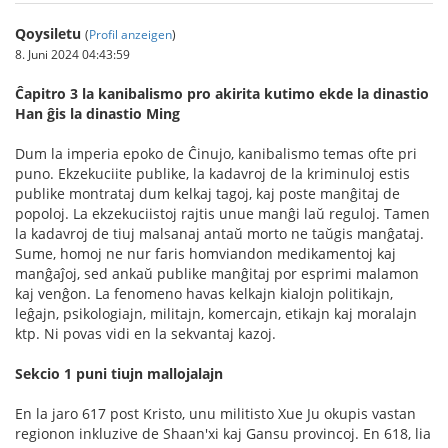
Qoysiletu
(
Profil anzeigen
)
8. Juni 2024 04:43:59
Ĉapitro 3 la kanibalismo pro akirita kutimo ekde la dinastio
Han ĝis la dinastio Ming
Dum la imperia epoko de Ĉinujo, kanibalismo temas ofte pri
puno. Ekzekuciite publike, la kadavroj de la kriminuloj estis
publike montrataj dum kelkaj tagoj, kaj poste manĝitaj de
popoloj. La ekzekuciistoj rajtis unue manĝi laŭ reguloj. Tamen
la kadavroj de tiuj malsanaj antaŭ morto ne taŭgis manĝataj.
Sume, homoj ne nur faris homviandon medikamentoj kaj
manĝaĵoj, sed ankaŭ publike manĝitaj por esprimi malamon
kaj venĝon. La fenomeno havas kelkajn kialojn politikajn,
leĝajn, psikologiajn, militajn, komercajn, etikajn kaj moralajn
ktp. Ni povas vidi en la sekvantaj kazoj.
Sekcio 1 puni tiujn mallojalajn
En la jaro 617 post Kristo, unu militisto Xue Ju okupis vastan
regionon inkluzive de Shaan'xi kaj Gansu provincoj. En 618, lia