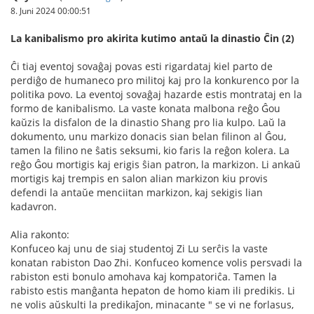
8. Juni 2024 00:00:51
La kanibalismo pro akirita kutimo antaŭ la dinastio Ĉin (2)
Ĉi tiaj eventoj sovaĝaj povas esti rigardataj kiel parto de
perdiĝo de humaneco pro militoj kaj pro la konkurenco por la
politika povo. La eventoj sovaĝaj hazarde estis montrataj en la
formo de kanibalismo. La vaste konata malbona reĝo Ĝou
kaŭzis la disfalon de la dinastio Shang pro lia kulpo. Laŭ la
dokumento, unu markizo donacis sian belan filinon al Ĝou,
tamen la filino ne ŝatis seksumi, kio faris la reĝon kolera. La
reĝo Ĝou mortigis kaj erigis ŝian patron, la markizon. Li ankaŭ
mortigis kaj trempis en salon alian markizon kiu provis
defendi la antaŭe menciitan markizon, kaj sekigis lian
kadavron.
Alia rakonto:
Konfuceo kaj unu de siaj studentoj Zi Lu serĉis la vaste
konatan rabiston Dao Zhi. Konfuceo komence volis persvadi la
rabiston esti bonulo amohava kaj kompatoriĉa. Tamen la
rabisto estis manĝanta hepaton de homo kiam ili predikis. Li
ne volis aŭskulti la predikaĵon, minacante " se vi ne forlasus,