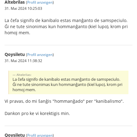
Altebrilas
(
Profil anzeigen
)
31. Mai 2024 10:25:03
La ĉefa signifo de kanibalo estas manĝanto de samspeciulo.
Ĝi ne tute sinonimas kun hommanĝanto (kiel lupo), krom pri
homoj mem.
Qoysiletu
(
Profil anzeigen
)
31. Mai 2024 11:38:32
Altebrilas:
La ĉefa signifo de kanibalo estas manĝanto de samspeciulo.
Ĝi ne tute sinonimas kun hommanĝanto (kiel lupo), krom pri
homoj mem.
Vi pravas, do mi ŝanĝis "hommanĝado" per "kanibalismo".
Dankon pro ke vi korektigis min.
Qoysiletu
(
Profil anzeigen
)