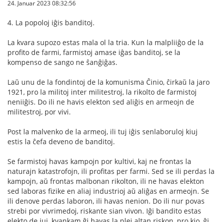
24. Januar 2023 08:32:56
4. La popoloj iĝis banditoj.
La kvara supozo estas mala ol la tria. Kun la malpliiĝo de la
profito de farmi, farmistoj amase iĝas banditoj, se la
kompenso de sango ne ŝanĝiĝas.
Laŭ unu de la fondintoj de la komunisma Ĉinio, ĉirkaŭ la jaro
1921, pro la militoj inter militestroj, la rikolto de farmistoj
neniiĝis. Do ili ne havis elekton sed aliĝis en armeojn de
militestroj, por vivi.
Post la malvenko de la armeoj, ili tuj iĝis senlaboruloj kiuj
estis la ĉefa deveno de banditoj.
Se farmistoj havas kampojn por kultivi, kaj ne frontas la
naturajn katastrofojn, ili profitas per farmi. Sed se ili perdas la
kampojn, aŭ frontas malbonan rikolton, ili ne havas elekton
sed laboras fizike en aliaj industrioj aŭ aliĝas en armeojn. Se
ili denove perdas laboron, ili havas nenion. Do ili nur povas
strebi por vivrimedoj, riskante sian vivon. Iĝi bandito estas
elekto de iuj, kvankam ĝi havas la plej altan riskon, pro kio, ĝi