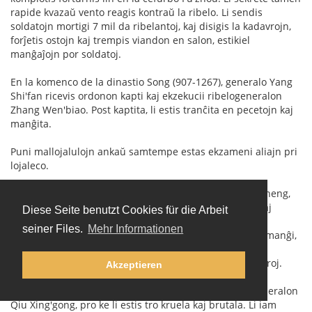
rapide kvazaŭ vento reagis kontraŭ la ribelo. Li sendis
soldatojn mortigi 7 mil da ribelantoj, kaj disigis la kadavrojn,
forĵetis ostojn kaj trempis viandon en salon, estikiel
manĝaĵojn por soldatoj.
En la komenco de la dinastio Song (907-1267), generalo Yang
Shi'fan ricevis ordonon kapti kaj ekzekucii ribelogeneralon
Zhang Wen'biao. Post kaptita, li estis tranĉita en pecetojn kaj
manĝita.
Puni mallojalulojn ankaŭ samtempe estas ekzameni aliajn pri
lojaleco.
La imperiestro Yang Di de la dinastio Sui kaptis Hu Si'zheng,
disigante kaj bakante lin. La imperiestro ordonis ke aliaj
Diese Seite benutzt Cookies für die Arbeit
manĝu la viandon bakitan. Tiuj kiuj manĝis pli ol la
seiner Files.
Mehr Informationen
imperiestro, ricevis rekompencon, dum tiuj kiuj rifuzis manĝi,
estis bakitaj kaj manĝitaj de aliaj. Ĉar tiuj kiuj rifuzis la
ordonon, estis mallojalaj, laŭ la vidpunkto de imperiestroj.
Akzeptieren
La imperiestro Tai Zong de la dinastio Tang, kritikis generalon
Qiu Xing'gong, pro ke li estis tro kruela kaj brutala. Li iam