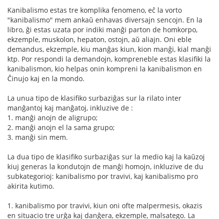
Kanibalismo estas tre komplika fenomeno, eĉ la vorto
"kanibalismo" mem ankaŭ enhavas diversajn sencojn. En la
libro, ĝi estas uzata por indiki manĝi parton de homkorpo,
ekzemple, muskolon, hepaton, ostojn, aŭ aliajn. Oni eble
demandus, ekzemple, kiu manĝas kiun, kion manĝi, kial manĝi
ktp. Por respondi la demandojn, kompreneble estas klasifiki la
kanibalismon, kio helpas onin kompreni la kanibalismon en
Ĉinujo kaj en la mondo.
La unua tipo de klasifiko surbaziĝas sur la rilato inter
manĝantoj kaj manĝatoj, inkluzive de :
1. manĝi anojn de aligrupo;
2. manĝi anojn el la sama grupo;
3. manĝi sin mem.
La dua tipo de klasifiko surbaziĝas sur la medio kaj la kaŭzoj
kiuj generas la kondutojn de manĝi homojn, inkluzive de du
subkategorioj: kanibalismo por travivi, kaj kanibalismo pro
akirita kutimo.
1. kanibalismo por travivi, kiun oni ofte malpermesis, okazis
en situacio tre urĝa kaj danĝera, ekzemple, malsatego. La