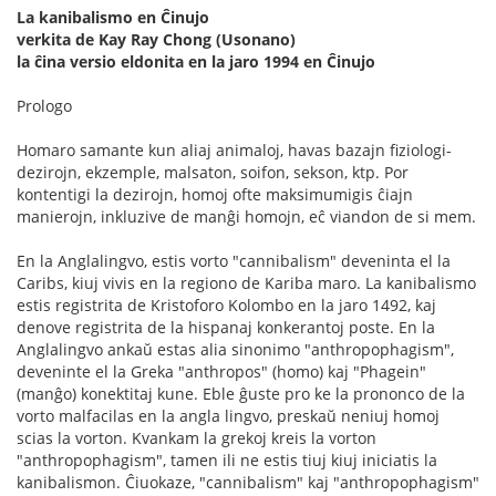
La kanibalismo en Ĉinujo
verkita de Kay Ray Chong (Usonano)
la ĉina versio eldonita en la jaro 1994 en Ĉinujo
Prologo
Homaro samante kun aliaj animaloj, havas bazajn fiziologi-
dezirojn, ekzemple, malsaton, soifon, sekson, ktp. Por
kontentigi la dezirojn, homoj ofte maksimumigis ĉiajn
manierojn, inkluzive de manĝi homojn, eĉ viandon de si mem.
En la Anglalingvo, estis vorto "cannibalism" deveninta el la
Caribs, kiuj vivis en la regiono de Kariba maro. La kanibalismo
estis registrita de Kristoforo Kolombo en la jaro 1492, kaj
denove registrita de la hispanaj konkerantoj poste. En la
Anglalingvo ankaŭ estas alia sinonimo "anthropophagism",
deveninte el la Greka "anthropos" (homo) kaj "Phagein"
(manĝo) konektitaj kune. Eble ĝuste pro ke la prononco de la
vorto malfacilas en la angla lingvo, preskaŭ neniuj homoj
scias la vorton. Kvankam la grekoj kreis la vorton
"anthropophagism", tamen ili ne estis tiuj kiuj iniciatis la
kanibalismon. Ĉiuokaze, "cannibalism" kaj "anthropophagism"