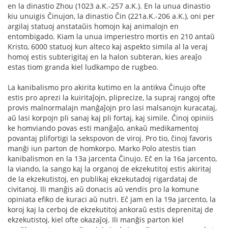
en la dinastio Zhou (1023 a.K.-257 a.K.). En la unua dinastio
kiu unuigis Ĉinujon, la dinastio Ĉin (221a.K.-206 a.K.), oni per
argilaj statuoj anstataŭis homojn kaj animalojn en
entombigado. Kiam la unua imperiestro mortis en 210 antaŭ
Kristo, 6000 statuoj kun alteco kaj aspekto simila al la veraj
homoj estis subterigitaj en la halon subteran, kies areaĵo
estas tiom granda kiel ludkampo de rugbeo.
La kanibalismo pro akirita kutimo en la antikva Ĉinujo ofte
estis pro aprezi la kuiritaĵojn, pliprecize, la supraj rangoj ofte
provis malnormalajn manĝaĵojn pro lasi malsanojn kuracataj,
aŭ lasi korpojn pli sanaj kaj pli fortaj, kaj simile. Ĉinoj opiniis
ke homviando povas esti manĝaĵo, ankaŭ medikamentoj
povantaj plifortigi la sekspovon de viroj. Pro tio, ĉinoj favoris
manĝi iun parton de homkorpo. Marko Polo atestis tian
kanibalismon en la 13a jarcenta Ĉinujo. Eĉ en la 16a jarcento,
la viando, la sango kaj la organoj de ekzekutitoj estis akiritaj
de la ekzekutistoj, en publikaj ekzekutadoj rigardataj de
civitanoj. Ili manĝis aŭ donacis aŭ vendis pro la komune
opiniata efiko de kuraci aŭ nutri. Eĉ jam en la 19a jarcento, la
koroj kaj la cerboj de ekzekutitoj ankoraŭ estis deprenitaj de
ekzekutistoj, kiel ofte okazaĵoj. Ili manĝis parton kiel