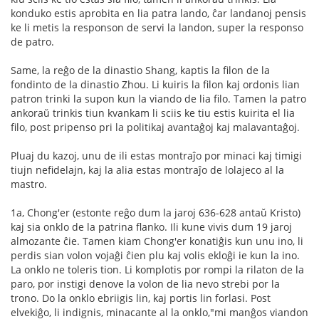
konduko estis aprobita en lia patra lando, ĉar landanoj pensis
ke li metis la responson de servi la landon, super la responso
de patro.
Same, la reĝo de la dinastio Shang, kaptis la filon de la
fondinto de la dinastio Zhou. Li kuiris la filon kaj ordonis lian
patron trinki la supon kun la viando de lia filo. Tamen la patro
ankoraŭ trinkis tiun kvankam li sciis ke tiu estis kuirita el lia
filo, post pripenso pri la politikaj avantaĝoj kaj malavantaĝoj.
Pluaj du kazoj, unu de ili estas montraĵo por minaci kaj timigi
tiujn nefidelajn, kaj la alia estas montraĵo de lolajeco al la
mastro.
1a, Chong'er (estonte reĝo dum la jaroj 636-628 antaŭ Kristo)
kaj sia onklo de la patrina flanko. Ili kune vivis dum 19 jaroj
almozante ĉie. Tamen kiam Chong'er konatiĝis kun unu ino, li
perdis sian volon vojaĝi ĉien plu kaj volis ekloĝi ie kun la ino.
La onklo ne toleris tion. Li komplotis por rompi la rilaton de la
paro, por instigi denove la volon de lia nevo strebi por la
trono. Do la onklo ebriigis lin, kaj portis lin forlasi. Post
elvekiĝo, li indignis, minacante al la onklo,"mi manĝos viandon