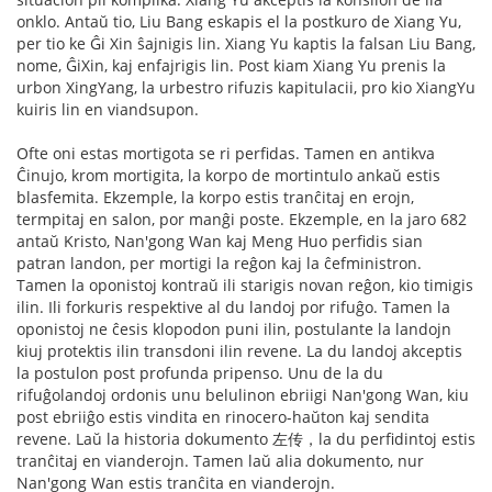
onklo. Antaŭ tio, Liu Bang eskapis el la postkuro de Xiang Yu,
per tio ke Ĝi Xin ŝajnigis lin. Xiang Yu kaptis la falsan Liu Bang,
nome, ĜiXin, kaj enfajrigis lin. Post kiam Xiang Yu prenis la
urbon XingYang, la urbestro rifuzis kapitulacii, pro kio XiangYu
kuiris lin en viandsupon.
Ofte oni estas mortigota se ri perfidas. Tamen en antikva
Ĉinujo, krom mortigita, la korpo de mortintulo ankaŭ estis
blasfemita. Ekzemple, la korpo estis tranĉitaj en erojn,
termpitaj en salon, por manĝi poste. Ekzemple, en la jaro 682
antaŭ Kristo, Nan'gong Wan kaj Meng Huo perfidis sian
patran landon, per mortigi la reĝon kaj la ĉefministron.
Tamen la oponistoj kontraŭ ili starigis novan reĝon, kio timigis
ilin. Ili forkuris respektive al du landoj por rifuĝo. Tamen la
oponistoj ne ĉesis klopodon puni ilin, postulante la landojn
kiuj protektis ilin transdoni ilin revene. La du landoj akceptis
la postulon post profunda pripenso. Unu de la du
rifuĝolandoj ordonis unu belulinon ebriigi Nan'gong Wan, kiu
post ebriiĝo estis vindita en rinocero-haŭton kaj sendita
revene. Laŭ la historia dokumento 左传，la du perfidintoj estis
tranĉitaj en vianderojn. Tamen laŭ alia dokumento, nur
Nan'gong Wan estis tranĉita en vianderojn.