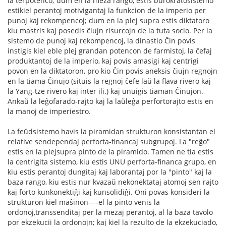
la terpotenco; dum en la meza rango, estis burokratosistemo
estikiel perantoj motivigantaj la funkcion de la imperio per
punoj kaj rekompencoj; dum en la plej supra estis diktatoro
kiu mastris kaj posedis ĉiujn risurcojn de la tuta socio. Per la
sistemo de punoj kaj rekompencoj, la dinastio Ĉin povis
instigis kiel eble plej grandan potencon de farmistoj, la ĉefaj
produktantoj de la imperio, kaj povis amasigi kaj centrigi
povon en la diktatoron, pro kio Ĉin povis aneksis ĉiujn regnojn
en la tiama Ĉinujo (situis la regnoj ĉefe laŭ la flava rivero kaj
la Yang-tze rivero kaj inter ili.) kaj unuigis tiaman Ĉinujon.
Ankaŭ la leĝofarado-rajto kaj la laŭleĝa perfortorajto estis en
la manoj de imperiestro.
La feŭdsistemo havis la piramidan strukturon konsistantan el
relative sendependaj perforta-financaj subgrupoj. La "reĝo"
estis en la plejsupra pinto de la piramido. Tamen ne tia estis
la centrigita sistemo, kiu estis UNU perforta-financa grupo, en
kiu estis perantoj dungitaj kaj laborantaj por la "pinto" kaj la
baza rango, kiu estis nur kvazaŭ nekonektataj atomoj sen rajto
kaj forto kunkonektiĝi kaj kunsolidiĝi. Oni povas konsideri la
strukturon kiel maŝinon----el la pinto venis la
ordonoj,transsenditaj per la mezaj perantoj, al la baza tavolo
por ekzekucii la ordonojn; kaj kiel la rezulto de la ekzekuciado,