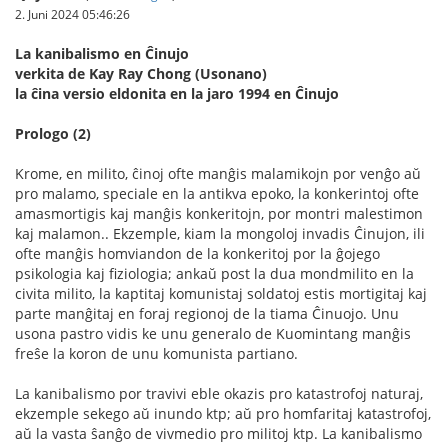
2. Juni 2024 05:46:26
La kanibalismo en Ĉinujo
verkita de Kay Ray Chong (Usonano)
la ĉina versio eldonita en la jaro 1994 en Ĉinujo
Prologo (2)
Krome, en milito, ĉinoj ofte manĝis malamikojn por venĝo aŭ
pro malamo, speciale en la antikva epoko, la konkerintoj ofte
amasmortigis kaj manĝis konkeritojn, por montri malestimon
kaj malamon.. Ekzemple, kiam la mongoloj invadis Ĉinujon, ili
ofte manĝis homviandon de la konkeritoj por la ĝojego
psikologia kaj fiziologia; ankaŭ post la dua mondmilito en la
civita milito, la kaptitaj komunistaj soldatoj estis mortigitaj kaj
parte manĝitaj en foraj regionoj de la tiama Ĉinuojo. Unu
usona pastro vidis ke unu generalo de Kuomintang manĝis
freŝe la koron de unu komunista partiano.
La kanibalismo por travivi eble okazis pro katastrofoj naturaj,
ekzemple sekego aŭ inundo ktp; aŭ pro homfaritaj katastrofoj,
aŭ la vasta ŝanĝo de vivmedio pro militoj ktp. La kanibalismo