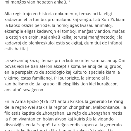
mi manĝos vian hepaton ankaŭ. "
Alia registraĵo en historia dokumento, temas pri la eligi
kadavron el la tombo, pro malamo kaj venĝo. Laŭ Xun-Zi, kiam
la kaoso okazis periode, la homoj agas kvazaŭ animaloj,
ekzemple eligas kadavrojn el tomboj, manĝas viandon, maĉas
la ostojn en erojn. Kaj ankaŭ kelkaj teruraj manĝmetodoj : la
kadavroj de plenkreskuloj estis sekigitaj, dum tiuj de infanoj
estis bakitaj.
La sekvantaj kazoj, temas pri la kutimo inter samnacianoj. Oni
povas vidi ke tian aferon akceptis komune anoj de iuj grupoj
en la perspektivo de sociologio kaj kulturo, speciale kiam la
viktimoj estas familianoj. Pli surprizite, la sinteno al la
kanibalismo de tiaj grupoj: ili eksplikis tion kiel kuraĝecon,
anstataŭ sovaĝecon.
En la Arma Epoko (476-221 antaŭ Kristo), la generalo Le Yang
de la regno Wei atakis la regnon Zhongshan. Malbonŝance, lia
filo estis kaptita de Zhongshan. La reĝo de Zhongshan metis
la filon vivantan en bolan akvon kaj kuiris ĝis la vidando
dissolviĝis en la "supo". La reĝo sendis supon al la generalo,
kiu sciis ke tio estas sia filo, tamen li ankoraŭ trinkis. Lia