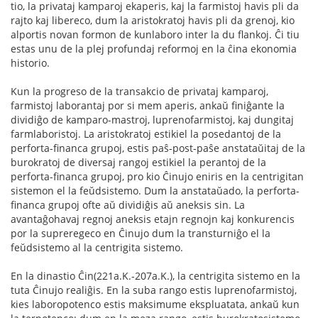
tio, la privataj kamparoj ekaperis, kaj la farmistoj havis pli da
rajto kaj libereco, dum la aristokratoj havis pli da grenoj, kio
alportis novan formon de kunlaboro inter la du flankoj. Ĉi tiu
estas unu de la plej profundaj reformoj en la ĉina ekonomia
historio.
Kun la progreso de la transakcio de privataj kamparoj,
farmistoj laborantaj por si mem aperis, ankaŭ finiĝante la
dividiĝo de kamparo-mastroj, luprenofarmistoj, kaj dungitaj
farmlaboristoj. La aristokratoj estikiel la posedantoj de la
perforta-financa grupoj, estis paŝ-post-paŝe anstataŭitaj de la
burokratoj de diversaj rangoj estikiel la perantoj de la
perforta-financa grupoj, pro kio Ĉinujo eniris en la centrigitan
sistemon el la feŭdsistemo. Dum la anstataŭado, la perforta-
financa grupoj ofte aŭ dividiĝis aŭ aneksis sin. La
avantaĝohavaj regnoj aneksis etajn regnojn kaj konkurencis
por la supreregeco en Ĉinujo dum la transturniĝo el la
feŭdsistemo al la centrigita sistemo.
En la dinastio Ĉin(221a.K.-207a.K.), la centrigita sistemo en la
tuta Ĉinujo realiĝis. En la suba rango estis luprenofarmistoj,
kies laboropotenco estis maksimume ekspluatata, ankaŭ kun