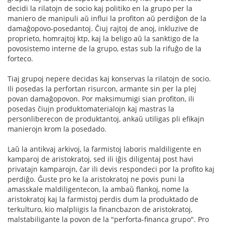
decidi la rilatojn de socio kaj politiko en la grupo per la
maniero de manipuli aŭ influi la profiton aŭ perdiĝon de la
damaĝopovo-posedantoj. Ĉiuj rajtoj de anoj, inkluzive de
proprieto, homrajtoj ktp, kaj la beligo aŭ la sanktigo de la
povosistemo interne de la grupo, estas sub la rifuĝo de la
forteco.
Tiaj grupoj nepere decidas kaj konservas la rilatojn de socio.
Ili posedas la perfortan risurcon, armante sin per la plej
povan damaĝopovon. Por maksimumigi sian profiton, ili
posedas ĉiujn produktomaterialojn kaj mastras la
personliberecon de produktantoj, ankaŭ utiligas pli efikajn
manierojn krom la posedado.
Laŭ la antikvaj arkivoj, la farmistoj laboris maldiligente en
kamparoj de aristokratoj, sed ili iĝis diligentaj post havi
privatajn kamparojn, ĉar ili devis respondeci por la profito kaj
perdiĝo. Ĝuste pro ke la aristokratoj ne povis puni la
amasskale maldiligentecon, la ambaŭ flankoj, nome la
aristokratoj kaj la farmistoj perdis dum la produktado de
terkulturo, kio malpliigis la financbazon de aristokratoj,
malstabiligante la povon de la "perforta-financa grupo". Pro