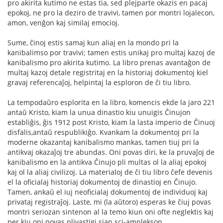
pro akirita kutimo ne estas tia, sed plejparte okazis en pacaj
epokoj, ne pro la deziro de travivi, tamen por montri lojalecon,
amon, venĝon kaj similaj emocioj.
Sume, ĉinoj estis samaj kun aliaj en la mondo pri la
kanibalimso por travivi; tamen estis unikaj pro multaj kazoj de
kanibalismo pro akirita kutimo. La libro prenas avantaĝon de
multaj kazoj detale registritaj en la historiaj dokumentoj kiel
gravaj referencaĵoj, helpintaj la esploron de ĉi tiu libro.
La tempodaŭro esplorita en la libro, komencis ekde la jaro 221
antaŭ Kristo, kiam la unua dinastio kiu unuigis Ĉinujon
establiĝis, ĝis 1912 post Kristo, kiam la lasta imperio de Ĉinuoj
disfalis,antaŭ respublikiĝo. Kvankam la dokumentoj pri la
moderne okazantaj kanibalismo mankas, tamen tiuj pri la
antikvaj okazaĵoj tre abundas. Oni povas diri, ke la pruvaĵoj de
kanibalismo en la antikva Ĉinujo pli multas ol la aliaj epokoj
kaj ol la aliaj civilizoj. La materialoj de ĉi tiu libro ĉefe devenis
el la oficialaj historiaj dokumentoj de dinastioj en Ĉinujo.
Tamen, ankaŭ el iuj neoficialaj dokumentoj de individuoj kaj
privataj registraĵoj. Laste, mi (la aŭtoro) esperas ke ĉiuj povas
montri seriozan sintenon al la temo kiun oni ofte neglektis kaj
per kiu oni povas plivastigi sian sci-amplekson.