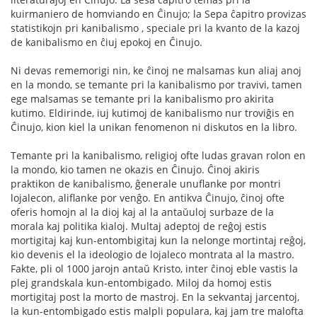
kuirmaniero de homviando en Ĉinujo; la Sepa ĉapitro provizas
statistikojn pri kanibalismo , speciale pri la kvanto de la kazoj
de kanibalismo en ĉiuj epokoj en Ĉinujo.
Ni devas rememorigi nin, ke ĉinoj ne malsamas kun aliaj anoj
en la mondo, se temante pri la kanibalismo por travivi, tamen
ege malsamas se temante pri la kanibalismo pro akirita
kutimo. Eldirinde, iuj kutimoj de kanibalismo nur troviĝis en
Ĉinujo, kion kiel la unikan fenomenon ni diskutos en la libro.
Temante pri la kanibalismo, religioj ofte ludas gravan rolon en
la mondo, kio tamen ne okazis en Ĉinujo. Ĉinoj akiris
praktikon de kanibalismo, ĝenerale unuflanke por montri
lojalecon, aliflanke por venĝo. En antikva Ĉinujo, ĉinoj ofte
oferis homojn al la dioj kaj al la antaŭuloj surbaze de la
morala kaj politika kialoj. Multaj adeptoj de reĝoj estis
mortigitaj kaj kun-entombigitaj kun la nelonge mortintaj reĝoj,
kio devenis el la ideologio de lojaleco montrata al la mastro.
Fakte, pli ol 1000 jarojn antaŭ Kristo, inter ĉinoj eble vastis la
plej grandskala kun-entombigado. Miloj da homoj estis
mortigitaj post la morto de mastroj. En la sekvantaj jarcentoj,
la kun-entombigado estis malpli populara, kaj jam tre malofta