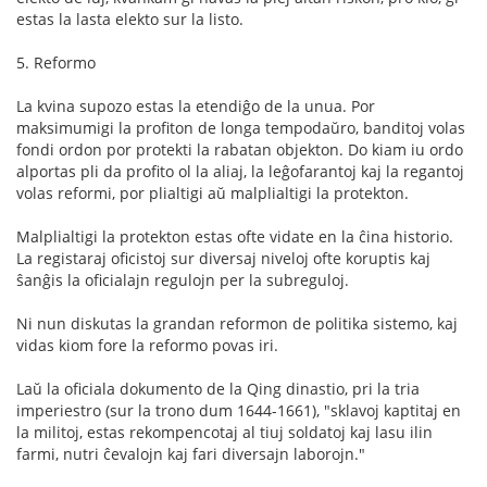
estas la lasta elekto sur la listo.
5. Reformo
La kvina supozo estas la etendiĝo de la unua. Por
maksimumigi la profiton de longa tempodaŭro, banditoj volas
fondi ordon por protekti la rabatan objekton. Do kiam iu ordo
alportas pli da profito ol la aliaj, la leĝofarantoj kaj la regantoj
volas reformi, por plialtigi aŭ malplialtigi la protekton.
Malplialtigi la protekton estas ofte vidate en la ĉina historio.
La registaraj oficistoj sur diversaj niveloj ofte koruptis kaj
ŝanĝis la oficialajn regulojn per la subreguloj.
Ni nun diskutas la grandan reformon de politika sistemo, kaj
vidas kiom fore la reformo povas iri.
Laŭ la oficiala dokumento de la Qing dinastio, pri la tria
imperiestro (sur la trono dum 1644-1661), "sklavoj kaptitaj en
la militoj, estas rekompencotaj al tiuj soldatoj kaj lasu ilin
farmi, nutri ĉevalojn kaj fari diversajn laborojn."