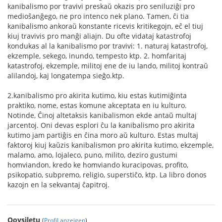
kanibalismo por travivi preskaŭ okazis pro seniluziĝi pro
medioŝanĝego, ne pro intenco nek plano. Tamen, ĉi tia
kanibalismo ankoraŭ konstante ricevis kritikegojn, eĉ el tiuj
kiuj travivis pro manĝi aliajn. Du ofte vidataj katastrofoj
kondukas al la kanibalismo por travivi: 1. naturaj katastrofoj,
ekzemple, sekego, inundo, tempesto ktp. 2. homfaritaj
katastrofoj, ekzemple, militoj ene de iu lando, militoj kontraŭ
alilandoj, kaj longatempa sieĝo.ktp.
2.kanibalismo pro akirita kutimo, kiu estas kutimiĝinta
praktiko, nome, estas komune akceptata en iu kulturo.
Notinde, Ĉinoj altetaksis kanibalismon ekde antaŭ multaj
jarcentoj. Oni devas esplori ĉu la kanibalismo pro akirita
kutimo jam partiĝis en ĉina moro aŭ kulturo. Estas multaj
faktoroj kiuj kaŭzis kanibalismon pro akirita kutimo, ekzemple,
malamo, amo, lojaleco, puno, milito, deziro gustumi
homviandon, kredo ke homviando kuracipovas, profito,
psikopatio, subpremo, religio, superstiĉo, ktp. La libro donos
kazojn en la sekvantaj ĉapitroj.
Qoysiletu
(
Profil anzeigen
)