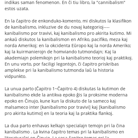
indikas saman fenomenon. En ĉi tiu libro, la "cannibalism"
estos uzata.
En la ĉapitro de enkonduko-komento, mi diskutos la klasifikon
de kanibalismo, inkluzive de du novaj kategorioj----
kanibalismo por travivi, kaj kanibalismo pro akirita kutimo. Mi
ankaŭ diskutos la kanibalismon en Afriko, pacifiko, meza kaj
norda Amerikoj; en la okcidenta Eŭropo kaj la norda Ameriko;
kaj la kuirmanierojn de homviando tutmondajn; Kaj la
akademiajn polemikojn pri la kanibalismo teorioj kaj praktikoj.
En unu vorto, por faciligi legontojn, ĉi ĉapitro priskribas
amplekse pri la kanibalismo tutmonda laŭ la historia
vidpunkto.
La unua parto (Ĉapitro 1~Ĉapitro 4) diskutas la kutimon de
kanibalismo ekde la antikva epoko ĝis la proksime moderna
epoko en Ĉinujo, kune kun la diskuto de la sameco kaj
malsameco inter [kanibalismo por travivi] kaj [kanibalismo
pro akirita kutimo] en la teoria kaj la praktika flankoj.
La dua parto enhavas kelkajn specialajn temojn pri la ĉina
kanibalismo . La kvina ĉapitro temas pri la kanibalismo en
literaturaĵoj en Ĉinujo. La sesa ĉapitro temas pri la