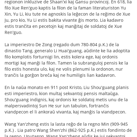
regionon inkluzive de Shaan'xi kaj Gansu provincoj. En 618, lia
filo Xue Ren'guo kaptis la filon de la faman literaturiston Yu
Xin, Yu Li, kiu tute ne agnoskis la leĝecon de la reĝimo de Xue
Ju, pro kio, Yu Li estis bakita vivante ĝis morto. Lia kadavro
estis tranĉita en pecetojn kaj manĝitaj de soldatoj de Xue
Ren'guo.
La imperiestro De Zong (regado dum 780-804 p.K.) de la
dinastio Tang, generalo Li Huai'guang, aŭdinte ke lia adoptita
filo komplotis forturnigi lin, estis kolera ege, kaj ordonis
mortigi kaj manĝi la filon. Tamen la subranguloj pensis ke la
filo estis honesta ulo, kaj ne volis plenumi la ordonon, nur
tranĉis la gorĝon breĉa kaj ne humiligis lian kadavron.
En la naŭa monato en 911 post Kristo, Liu Shou'guang planis
esti imperiestro, kion multaj sekvantoj pensis maltaŭga.
Shou'guang indignis, kaj ordonis ke soldatoj metis unu de la
malpersvadintoj Sun He sur iun tabulon, fortranĉis
viandpecon el li ankoraŭ vivanta, kaj manĝis la viandpecon.
Wang Yan'zheng estis la lasta reĝo de la regno Min (909-945
p.K.) . Lia patro Wang Shen'zhi (862-925 p.K.) estis fondinto de
la regno. Unutagon, Wang Yan'zheng aŭdis ke iuj sekvantoj