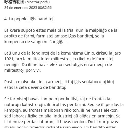
呼格吉勒图
(Mostrar perfil)
24 de enero de 2023 08:32:56
4. La popoloj iĝis banditoj.
La kvara supozo estas mala ol la tria. Kun la malpliiĝo de la
profito de farmi, farmistoj amase iĝas banditoj, se la
kompenso de sango ne ŝanĝiĝas.
Laŭ unu de la fondintoj de la komunisma Ĉinio, ĉirkaŭ la jaro
1921, pro la militoj inter militestroj, la rikolto de farmistoj
neniiĝis. Do ili ne havis elekton sed aliĝis en armeojn de
militestroj, por vivi.
Post la malvenko de la armeoj, ili tuj iĝis senlaboruloj kiuj
estis la ĉefa deveno de banditoj.
Se farmistoj havas kampojn por kultivi, kaj ne frontas la
naturajn katastrofojn, ili profitas per farmi. Sed se ili perdas la
kampojn, aŭ frontas malbonan rikolton, ili ne havas elekton
sed laboras fizike en aliaj industrioj aŭ aliĝas en armeojn. Se
ili denove perdas laboron, ili havas nenion. Do ili nur povas
strebi por vivrimedoj, riskante sian vivon. Iĝi bandito estas