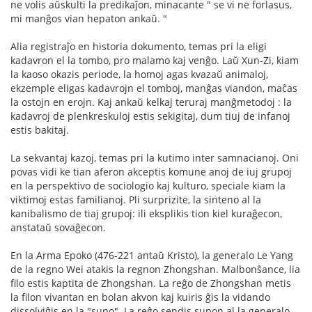
ne volis aŭskulti la predikaĵon, minacante " se vi ne forlasus,
mi manĝos vian hepaton ankaŭ. "
Alia registraĵo en historia dokumento, temas pri la eligi
kadavron el la tombo, pro malamo kaj venĝo. Laŭ Xun-Zi, kiam
la kaoso okazis periode, la homoj agas kvazaŭ animaloj,
ekzemple eligas kadavrojn el tomboj, manĝas viandon, maĉas
la ostojn en erojn. Kaj ankaŭ kelkaj teruraj manĝmetodoj : la
kadavroj de plenkreskuloj estis sekigitaj, dum tiuj de infanoj
estis bakitaj.
La sekvantaj kazoj, temas pri la kutimo inter samnacianoj. Oni
povas vidi ke tian aferon akceptis komune anoj de iuj grupoj
en la perspektivo de sociologio kaj kulturo, speciale kiam la
viktimoj estas familianoj. Pli surprizite, la sinteno al la
kanibalismo de tiaj grupoj: ili eksplikis tion kiel kuraĝecon,
anstataŭ sovaĝecon.
En la Arma Epoko (476-221 antaŭ Kristo), la generalo Le Yang
de la regno Wei atakis la regnon Zhongshan. Malbonŝance, lia
filo estis kaptita de Zhongshan. La reĝo de Zhongshan metis
la filon vivantan en bolan akvon kaj kuiris ĝis la vidando
dissolviĝis en la "supo". La reĝo sendis supon al la generalo,