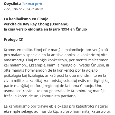
Qoysiletu
(
Mostrar perfil
)
2 de junio de 2024 05:46:26
La kanibalismo en Ĉinujo
verkita de Kay Ray Chong (Usonano)
la ĉina versio eldonita en la jaro 1994 en Ĉinujo
Prologo (2)
Krome, en milito, ĉinoj ofte manĝis malamikojn por venĝo aŭ
pro malamo, speciale en la antikva epoko, la konkerintoj ofte
amasmortigis kaj manĝis konkeritojn, por montri malestimon
kaj malamon.. Ekzemple, kiam la mongoloj invadis Ĉinujon, ili
ofte manĝis homviandon de la konkeritoj por la ĝojego
psikologia kaj fiziologia; ankaŭ post la dua mondmilito en la
civita milito, la kaptitaj komunistaj soldatoj estis mortigitaj kaj
parte manĝitaj en foraj regionoj de la tiama Ĉinuojo. Unu
usona pastro vidis ke unu generalo de Kuomintang manĝis
freŝe la koron de unu komunista partiano.
La kanibalismo por travivi eble okazis pro katastrofoj naturaj,
ekzemple sekego aŭ inundo ktp; aŭ pro homfaritaj katastrofoj,