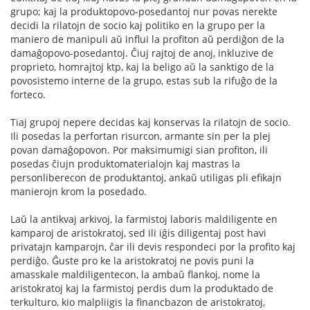
grupo; kaj la produktopovo-posedantoj nur povas nerekte
decidi la rilatojn de socio kaj politiko en la grupo per la
maniero de manipuli aŭ influi la profiton aŭ perdiĝon de la
damaĝopovo-posedantoj. Ĉiuj rajtoj de anoj, inkluzive de
proprieto, homrajtoj ktp, kaj la beligo aŭ la sanktigo de la
povosistemo interne de la grupo, estas sub la rifuĝo de la
forteco.
Tiaj grupoj nepere decidas kaj konservas la rilatojn de socio.
Ili posedas la perfortan risurcon, armante sin per la plej
povan damaĝopovon. Por maksimumigi sian profiton, ili
posedas ĉiujn produktomaterialojn kaj mastras la
personliberecon de produktantoj, ankaŭ utiligas pli efikajn
manierojn krom la posedado.
Laŭ la antikvaj arkivoj, la farmistoj laboris maldiligente en
kamparoj de aristokratoj, sed ili iĝis diligentaj post havi
privatajn kamparojn, ĉar ili devis respondeci por la profito kaj
perdiĝo. Ĝuste pro ke la aristokratoj ne povis puni la
amasskale maldiligentecon, la ambaŭ flankoj, nome la
aristokratoj kaj la farmistoj perdis dum la produktado de
terkulturo, kio malpliigis la financbazon de aristokratoj,