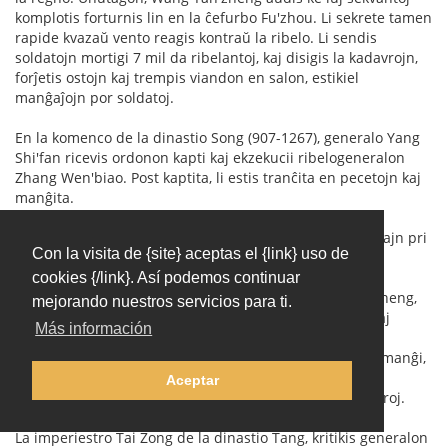
komplotis forturnis lin en la ĉefurbo Fu'zhou. Li sekrete tamen
rapide kvazaŭ vento reagis kontraŭ la ribelo. Li sendis
soldatojn mortigi 7 mil da ribelantoj, kaj disigis la kadavrojn,
forĵetis ostojn kaj trempis viandon en salon, estikiel
manĝaĵojn por soldatoj.
En la komenco de la dinastio Song (907-1267), generalo Yang
Shi'fan ricevis ordonon kapti kaj ekzekucii ribelogeneralon
Zhang Wen'biao. Post kaptita, li estis tranĉita en pecetojn kaj
manĝita.
Puni mallojalulojn ankaŭ samtempe estas ekzameni aliajn pri
Con la visita de {site} aceptas el {link} uso de
lojaleco.
cookies {/link}. Así podemos continuar
La imperiestro Yang Di de la dinastio Sui kaptis Hu Si'zheng,
mejorando nuestros servicios para ti.
disigante kaj bakante lin. La imperiestro ordonis ke aliaj
Más información
manĝu la viandon bakitan. Tiuj kiuj manĝis pli ol la
imperiestro, ricevis rekompencon, dum tiuj kiuj rifuzis manĝi,
estis bakitaj kaj manĝitaj de aliaj. Ĉar tiuj kiuj rifuzis la
Aceptar
ordonon, estis mallojalaj, laŭ la vidpunkto de imperiestroj.
La imperiestro Tai Zong de la dinastio Tang, kritikis generalon