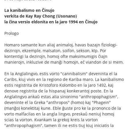
La kanibalismo en Ĉinujo
verkita de Kay Ray Chong (Usonano)
la ĉina versio eldonita en la jaro 1994 en Ĉinujo
Prologo
Homaro samante kun aliaj animaloj, havas bazajn fiziologi-
dezirojn, ekzemple, malsaton, soifon, sekson, ktp. Por
kontentigi la dezirojn, homoj ofte maksimumigis ĉiajn
manierojn, inkluzive de manĝi homojn, eĉ viandon de si mem.
En la Anglalingvo, estis vorto "cannibalism" deveninta el la
Caribs, kiuj vivis en la regiono de Kariba maro. La kanibalismo
estis registrita de Kristoforo Kolombo en la jaro 1492, kaj
denove registrita de la hispanaj konkerantoj poste. En la
Anglalingvo ankaŭ estas alia sinonimo "anthropophagism",
deveninte el la Greka "anthropos" (homo) kaj "Phagein"
(manĝo) konektitaj kune. Eble ĝuste pro ke la prononco de la
vorto malfacilas en la angla lingvo, preskaŭ neniuj homoj
scias la vorton. Kvankam la grekoj kreis la vorton
"anthropophagism", tamen ili ne estis tiuj kiuj iniciatis la