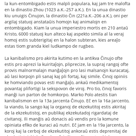
la kun-entombigado estis malpli populara, kaj jam tre malofta
en la dinastio Zhou (1023 a.K.-257 a.K.). En la unua dinastio
kiu unuigis Ĉinujon, la dinastio Ĉin (221a.K.-206 a.K.), oni per
argilaj statuoj anstataŭis homojn kaj animalojn en
entombigado. Kiam la unua imperiestro mortis en 210 antaŭ
Kristo, 6000 statuoj kun alteco kaj aspekto simila al la veraj
homoj estis subterigitaj en la halon subteran, kies areaĵo
estas tiom granda kiel ludkampo de rugbeo.
La kanibalismo pro akirita kutimo en la antikva Ĉinujo ofte
estis pro aprezi la kuiritaĵojn, pliprecize, la supraj rangoj ofte
provis malnormalajn manĝaĵojn pro lasi malsanojn kuracataj,
aŭ lasi korpojn pli sanaj kaj pli fortaj, kaj simile. Ĉinoj opiniis
ke homviando povas esti manĝaĵo, ankaŭ medikamentoj
povantaj plifortigi la sekspovon de viroj. Pro tio, ĉinoj favoris
manĝi iun parton de homkorpo. Marko Polo atestis tian
kanibalismon en la 13a jarcenta Ĉinujo. Eĉ en la 16a jarcento,
la viando, la sango kaj la organoj de ekzekutitoj estis akiritaj
de la ekzekutistoj, en publikaj ekzekutadoj rigardataj de
civitanoj. Ili manĝis aŭ donacis aŭ vendis pro la komune
opiniata efiko de kuraci aŭ nutri. Eĉ jam en la 19a jarcento, la
koroj kaj la cerboj de ekzekutitoj ankoraŭ estis deprenitaj de