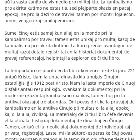
aŭ la vasta ŝanĝo de vivmedio pro militoj ktp. La kanibalismo
pro akirita kutimo ne estas tia, sed plejparte okazis en pacaj
epokoj, ne pro la deziro de travivi, tamen por montri lojalecon,
amon, venĝon kaj similaj emocioj.
Sume, ĉinoj estis samaj kun aliaj en la mondo pri la
kanibalimso por travivi; tamen estis unikaj pro multaj kazoj de
kanibalismo pro akirita kutimo. La libro prenas avantaĝon de
multaj kazoj detale registritaj en la historiaj dokumentoj kiel
gravaj referencaĵoj, helpintaj la esploron de ĉi tiu libro.
La tempodaŭro esplorita en la libro, komencis ekde la jaro 221
antaŭ Kristo, kiam la unua dinastio kiu unuigis Ĉinujon
establiĝis, ĝis 1912 post Kristo, kiam la lasta imperio de Ĉinuoj
disfalis,antaŭ respublikiĝo. Kvankam la dokumentoj pri la
moderne okazantaj kanibalismo mankas, tamen tiuj pri la
antikvaj okazaĵoj tre abundas. Oni povas diri, ke la pruvaĵoj de
kanibalismo en la antikva Ĉinujo pli multas ol la aliaj epokoj
kaj ol la aliaj civilizoj. La materialoj de ĉi tiu libro ĉefe devenis
el la oficialaj historiaj dokumentoj de dinastioj en Ĉinujo.
Tamen, ankaŭ el iuj neoficialaj dokumentoj de individuoj kaj
privataj registraĵoj. Laste, mi (la aŭtoro) esperas ke ĉiuj povas
montri seriozan sintenon al la temo kiun oni ofte neglektis kaj