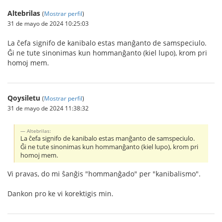
Altebrilas
(
Mostrar perfil
)
31 de mayo de 2024 10:25:03
La ĉefa signifo de kanibalo estas manĝanto de samspeciulo.
Ĝi ne tute sinonimas kun hommanĝanto (kiel lupo), krom pri
homoj mem.
Qoysiletu
(
Mostrar perfil
)
31 de mayo de 2024 11:38:32
Altebrilas:
La ĉefa signifo de kanibalo estas manĝanto de samspeciulo.
Ĝi ne tute sinonimas kun hommanĝanto (kiel lupo), krom pri
homoj mem.
Vi pravas, do mi ŝanĝis "hommanĝado" per "kanibalismo".
Dankon pro ke vi korektigis min.