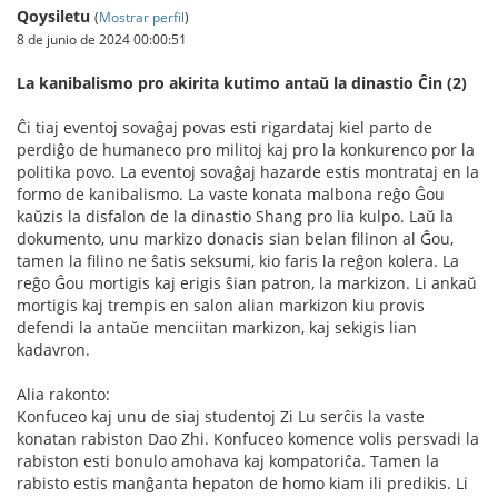
Qoysiletu
(
Mostrar perfil
)
8 de junio de 2024 00:00:51
La kanibalismo pro akirita kutimo antaŭ la dinastio Ĉin (2)
Ĉi tiaj eventoj sovaĝaj povas esti rigardataj kiel parto de
perdiĝo de humaneco pro militoj kaj pro la konkurenco por la
politika povo. La eventoj sovaĝaj hazarde estis montrataj en la
formo de kanibalismo. La vaste konata malbona reĝo Ĝou
kaŭzis la disfalon de la dinastio Shang pro lia kulpo. Laŭ la
dokumento, unu markizo donacis sian belan filinon al Ĝou,
tamen la filino ne ŝatis seksumi, kio faris la reĝon kolera. La
reĝo Ĝou mortigis kaj erigis ŝian patron, la markizon. Li ankaŭ
mortigis kaj trempis en salon alian markizon kiu provis
defendi la antaŭe menciitan markizon, kaj sekigis lian
kadavron.
Alia rakonto:
Konfuceo kaj unu de siaj studentoj Zi Lu serĉis la vaste
konatan rabiston Dao Zhi. Konfuceo komence volis persvadi la
rabiston esti bonulo amohava kaj kompatoriĉa. Tamen la
rabisto estis manĝanta hepaton de homo kiam ili predikis. Li