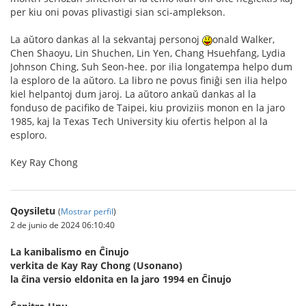
per kiu oni povas plivastigi sian sci-amplekson.
La aŭtoro dankas al la sekvantaj personoj
onald Walker,
Chen Shaoyu, Lin Shuchen, Lin Yen, Chang Hsuehfang, Lydia
Johnson Ching, Suh Seon-hee. por ilia longatempa helpo dum
la esploro de la aŭtoro. La libro ne povus finiĝi sen ilia helpo
kiel helpantoj dum jaroj. La aŭtoro ankaŭ dankas al la
fonduso de pacifiko de Taipei, kiu proviziis monon en la jaro
1985, kaj la Texas Tech University kiu ofertis helpon al la
esploro.
Key Ray Chong
Qoysiletu
(
Mostrar perfil
)
2 de junio de 2024 06:10:40
La kanibalismo en Ĉinujo
verkita de Kay Ray Chong (Usonano)
la ĉina versio eldonita en la jaro 1994 en Ĉinujo