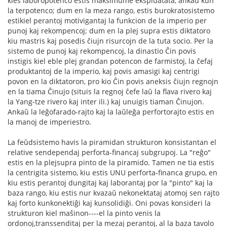
kies laboropotenco estis maksimume ekspluatata, ankaŭ kun
la terpotenco; dum en la meza rango, estis burokratosistemo
estikiel perantoj motivigantaj la funkcion de la imperio per
punoj kaj rekompencoj; dum en la plej supra estis diktatoro
kiu mastris kaj posedis ĉiujn risurcojn de la tuta socio. Per la
sistemo de punoj kaj rekompencoj, la dinastio Ĉin povis
instigis kiel eble plej grandan potencon de farmistoj, la ĉefaj
produktantoj de la imperio, kaj povis amasigi kaj centrigi
povon en la diktatoron, pro kio Ĉin povis aneksis ĉiujn regnojn
en la tiama Ĉinujo (situis la regnoj ĉefe laŭ la flava rivero kaj
la Yang-tze rivero kaj inter ili.) kaj unuigis tiaman Ĉinujon.
Ankaŭ la leĝofarado-rajto kaj la laŭleĝa perfortorajto estis en
la manoj de imperiestro.
La feŭdsistemo havis la piramidan strukturon konsistantan el
relative sendependaj perforta-financaj subgrupoj. La "reĝo"
estis en la plejsupra pinto de la piramido. Tamen ne tia estis
la centrigita sistemo, kiu estis UNU perforta-financa grupo, en
kiu estis perantoj dungitaj kaj laborantaj por la "pinto" kaj la
baza rango, kiu estis nur kvazaŭ nekonektataj atomoj sen rajto
kaj forto kunkonektiĝi kaj kunsolidiĝi. Oni povas konsideri la
strukturon kiel maŝinon----el la pinto venis la
ordonoj,transsenditaj per la mezaj perantoj, al la baza tavolo