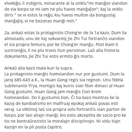
elvekiĝo, li indignis, minacante al la onklo,"mi manĝos viandon
de via korpo se mi iam ne plu havos manĝaĵon"; kaj la onklo
diris " se vi estos la reĝo, kiu havos multon da bongustaj
manĝaĵoj, vi ne bezonas manĝi min."
2a, ankaŭ estas la protagnisto Chong'er de la 1a kazo. Dum lia
almozado, unu de liaj sekvantoj Jie Zhi Tui fortranĉis viandon
el sia propra femuro, por ke Chong'er manĝu. Post kiam li
surtroniĝis, li ne plu trovis tiun personon. Laŭ alia historia
dokumento, Jie Zhi Tui estis ermito ĝis morto.
Ankaŭ alia kazo mala kun la supra.
La protagnisto manĝis homviandon nur por gustumi. Dum la
jaroj 685-643 a.K., la Huan Gong regis sia regnon. Unu fidela
subtenanto Yi'ya, mortigis kaj kuiris sian filon donaci al Huan
Gong gustumi. Huan Gong jam manĝis ĉion krom
homviandon. Do li gustumis tion. Ĉi tia kazo montras ke la
kazoj de kanibalismo en malfruaj epokoj ankaŭ povas esti
veraj. La viktimoj laŭ sia propra volo fortranĉis sian parton de
korpo, por lasi aliajn manĝi, kio estis akceptita de socio pro ke
tio ne kontraŭrezistis la moralajn disciplinojn. Ni vidu tiajn
kazojn en la pli posta ĉapitro.