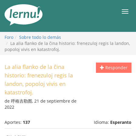
Contenido
Men
Foro
Sobre todo lo demás
La alia flanko de la ĉina historio: frenezuloj regis la landon,
popoloj vivis en katastrofoj.
La alia flanko de la ĉina
Responder
historio: frenezuloj regis la
landon, popoloj vivis en
katastrofoj.
de 呼格吉勒图, 21 de septiembre de
2022
Aportes:
137
Idioma:
Esperanto