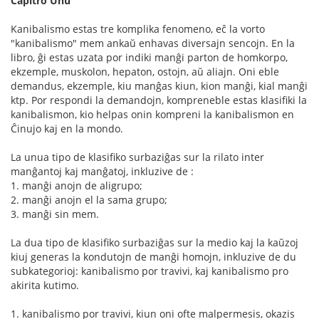
Ĉapitro Unu
Kanibalismo estas tre komplika fenomeno, eĉ la vorto
"kanibalismo" mem ankaŭ enhavas diversajn sencojn. En la
libro, ĝi estas uzata por indiki manĝi parton de homkorpo,
ekzemple, muskolon, hepaton, ostojn, aŭ aliajn. Oni eble
demandus, ekzemple, kiu manĝas kiun, kion manĝi, kial manĝi
ktp. Por respondi la demandojn, kompreneble estas klasifiki la
kanibalismon, kio helpas onin kompreni la kanibalismon en
Ĉinujo kaj en la mondo.
La unua tipo de klasifiko surbaziĝas sur la rilato inter
manĝantoj kaj manĝatoj, inkluzive de :
1. manĝi anojn de aligrupo;
2. manĝi anojn el la sama grupo;
3. manĝi sin mem.
La dua tipo de klasifiko surbaziĝas sur la medio kaj la kaŭzoj
kiuj generas la kondutojn de manĝi homojn, inkluzive de du
subkategorioj: kanibalismo por travivi, kaj kanibalismo pro
akirita kutimo.
1. kanibalismo por travivi, kiun oni ofte malpermesis, okazis