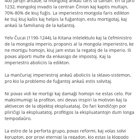
400 jarojn antaŭe, la mongoloj ankaŭ faris la saman. En la jaro
1232, mongoloj invadis la centran Ĉinion kaj kaptis multajn,
70%-80% de kiuj fuĝis. La imperiestro mongola faris edikton
ke tiuj kiuj kaŝis kaj helpis la fuĝantojn, estu mortigotaj, kaj
ankaŭ la familianoj de la kaŝantoj.
Yelv Ĉucai (1190-1244), la Kitana intelektulo kaj la ĉefministro
de la mongola imperio, proponis al la mongola imperiestro, ke
ne mortigu homojn, kiuj jam estas la regatoj de la imperio. Ili
povas alporti multe da enkasigo de impostoj. Kaj la
imperiestro aboliciis la edikton.
La manĉuriaj imperiestroj ankaŭ aboliciis la sklavo-sistemon,
pro kio la problemo de fuĝantoj ankaŭ estis solvitaj.
Ni povas vidi ke mortigi kaj damaĝi homojn ne estas celo. Por
maksimumigi la profiton, oni devas inspiri la motivon kaj la
aktivecon de la objektoj ekspluatataj. Do fari kondiĉojn por
pliriĉigi la ekspluatatoj, profitigos la ekspluatantojn dum longa
tempodaŭro.
La estro de la perforta grupo, povas reformi, kaj volas solvi
korupton, por provi eternigi la regadon, kio estas la klopodo