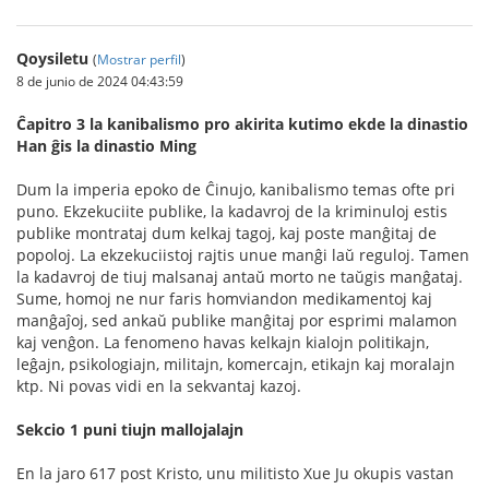
Qoysiletu
(
Mostrar perfil
)
8 de junio de 2024 04:43:59
Ĉapitro 3 la kanibalismo pro akirita kutimo ekde la dinastio
Han ĝis la dinastio Ming
Dum la imperia epoko de Ĉinujo, kanibalismo temas ofte pri
puno. Ekzekuciite publike, la kadavroj de la kriminuloj estis
publike montrataj dum kelkaj tagoj, kaj poste manĝitaj de
popoloj. La ekzekuciistoj rajtis unue manĝi laŭ reguloj. Tamen
la kadavroj de tiuj malsanaj antaŭ morto ne taŭgis manĝataj.
Sume, homoj ne nur faris homviandon medikamentoj kaj
manĝaĵoj, sed ankaŭ publike manĝitaj por esprimi malamon
kaj venĝon. La fenomeno havas kelkajn kialojn politikajn,
leĝajn, psikologiajn, militajn, komercajn, etikajn kaj moralajn
ktp. Ni povas vidi en la sekvantaj kazoj.
Sekcio 1 puni tiujn mallojalajn
En la jaro 617 post Kristo, unu militisto Xue Ju okupis vastan