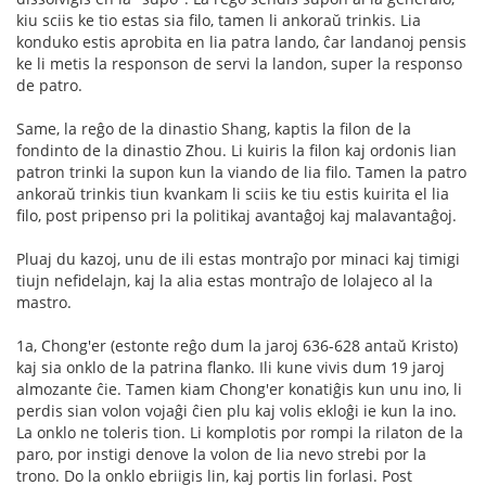
kiu sciis ke tio estas sia filo, tamen li ankoraŭ trinkis. Lia
konduko estis aprobita en lia patra lando, ĉar landanoj pensis
ke li metis la responson de servi la landon, super la responso
de patro.
Same, la reĝo de la dinastio Shang, kaptis la filon de la
fondinto de la dinastio Zhou. Li kuiris la filon kaj ordonis lian
patron trinki la supon kun la viando de lia filo. Tamen la patro
ankoraŭ trinkis tiun kvankam li sciis ke tiu estis kuirita el lia
filo, post pripenso pri la politikaj avantaĝoj kaj malavantaĝoj.
Pluaj du kazoj, unu de ili estas montraĵo por minaci kaj timigi
tiujn nefidelajn, kaj la alia estas montraĵo de lolajeco al la
mastro.
1a, Chong'er (estonte reĝo dum la jaroj 636-628 antaŭ Kristo)
kaj sia onklo de la patrina flanko. Ili kune vivis dum 19 jaroj
almozante ĉie. Tamen kiam Chong'er konatiĝis kun unu ino, li
perdis sian volon vojaĝi ĉien plu kaj volis ekloĝi ie kun la ino.
La onklo ne toleris tion. Li komplotis por rompi la rilaton de la
paro, por instigi denove la volon de lia nevo strebi por la
trono. Do la onklo ebriigis lin, kaj portis lin forlasi. Post