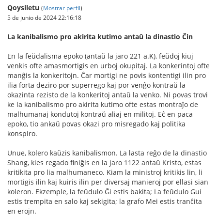
Qoysiletu
(
Mostrar perfil
)
5 de junio de 2024 22:16:18
La kanibalismo pro akirita kutimo antaŭ la dinastio Ĉin
En la feŭdalisma epoko (antaŭ la jaro 221 a.K), feŭdoj kiuj
venkis ofte amasmortigis en urboj okupitaj. La konkerintoj ofte
manĝis la konkeritojn. Ĉar mortigi ne povis kontentigi ilin pro
ilia forta deziro por superrego kaj por venĝo kontraŭ la
okazinta rezisto de la konkeritoj antaŭ la venko. Ni povas trovi
ke la kanibalismo pro akirita kutimo ofte estas montraĵo de
malhumanaj kondutoj kontraŭ aliaj en militoj. Eĉ en paca
epoko, tio ankaŭ povas okazi pro misregado kaj politika
konspiro.
Unue, kolero kaŭzis kanibalismon. La lasta reĝo de la dinastio
Shang, kies regado finiĝis en la jaro 1122 antaŭ Kristo, estas
kritikita pro lia malhumaneco. Kiam la ministroj kritikis lin, li
mortigis ilin kaj kuiris ilin per diversaj manieroj por ellasi sian
koleron. Ekzemple, la feŭdulo Ĝi estis bakita; La feŭdulo Gui
estis trempita en salo kaj sekigita; la grafo Mei estis tranĉita
en erojn.