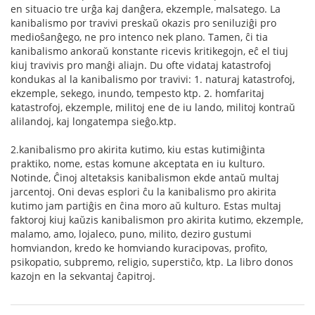
en situacio tre urĝa kaj danĝera, ekzemple, malsatego. La
kanibalismo por travivi preskaŭ okazis pro seniluziĝi pro
medioŝanĝego, ne pro intenco nek plano. Tamen, ĉi tia
kanibalismo ankoraŭ konstante ricevis kritikegojn, eĉ el tiuj
kiuj travivis pro manĝi aliajn. Du ofte vidataj katastrofoj
kondukas al la kanibalismo por travivi: 1. naturaj katastrofoj,
ekzemple, sekego, inundo, tempesto ktp. 2. homfaritaj
katastrofoj, ekzemple, militoj ene de iu lando, militoj kontraŭ
alilandoj, kaj longatempa sieĝo.ktp.
2.kanibalismo pro akirita kutimo, kiu estas kutimiĝinta
praktiko, nome, estas komune akceptata en iu kulturo.
Notinde, Ĉinoj altetaksis kanibalismon ekde antaŭ multaj
jarcentoj. Oni devas esplori ĉu la kanibalismo pro akirita
kutimo jam partiĝis en ĉina moro aŭ kulturo. Estas multaj
faktoroj kiuj kaŭzis kanibalismon pro akirita kutimo, ekzemple,
malamo, amo, lojaleco, puno, milito, deziro gustumi
homviandon, kredo ke homviando kuracipovas, profito,
psikopatio, subpremo, religio, superstiĉo, ktp. La libro donos
kazojn en la sekvantaj ĉapitroj.