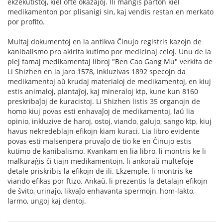
ekzekutistoj, kiel ofte okazaĵoj. Ili manĝis parton kiel
medikamenton por plisanigi sin, kaj vendis restan en merkato
por profito.
Multaj dokumentoj en la antikva Ĉinujo registris kazojn de
kanibalismo pro akirita kutimo por medicinaj celoj. Unu de la
plej famaj medikamentaj libroj "Ben Cao Gang Mu" verkita de
Li Shizhen en la jaro 1578, inkluzivas 1892 specojn da
medikamentoj aŭ krudaj materialoj de medikamentoj, en kiuj
estis animaloj, plantaĵoj, kaj mineraloj ktp, kune kun 8160
preskribaĵoj de kuracistoj. Li Shizhen listis 35 organojn de
homo kiuj povas esti enhavaĵoj de medikamentoj, laŭ lia
opinio, inkluzive de haroj, ostoj, viando, galujo, sango ktp, kiuj
havus nekredeblajn efikojn kiam kuraci. Lia libro evidente
povas esti malsenpera pruvaĵo de tio ke en Ĉinujo estis
kutimo de kanibalismo. Kvankam en lia libro, li montris ke li
malkuraĝis ĉi tiajn medikamentojn, li ankoraŭ multefoje
detale priskribis la efikojn de ili. Ekzemple, li montris ke
viando efikas por ftizo. Ankaŭ, li prezentis la detalajn efikojn
de ŝvito, urinaĵo, likvaĵo enhavanta spermojn, hom-lakto,
larmo, ungoj kaj dentoj.