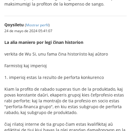
maksimumigi la profiton de la kompenso de sango.
Qoysiletu
(
Mostrar perfil
)
24 de mayo de 2024 05:41:07
La alia maniero por legi ĉinan historion
verkita de Wu Si, unu fama ĉina historiisto kaj aŭtoro
Farmistoj kaj imperioj
1. imperioj estas la rezulto de perforta konkurenco
Kiam la profito de rabado superas tiun de la produktado, kaj
povas konstante daŭri, ekaperis grupoj kies ĉefprofesio estas
rabi perforte; kaj la montraĵo de tia profesio en socio estas
"perforta-financa grupo", en kiu estas subgrupo de perforta
rabado, kaj subgrupo de produktado.
ĉiaj rilatoj interne de tia grupo ĉiam estas kvalifikitaj aŭ
ediktitaj de tiuj kiuj havas la plej grandan damaĝopovon en la