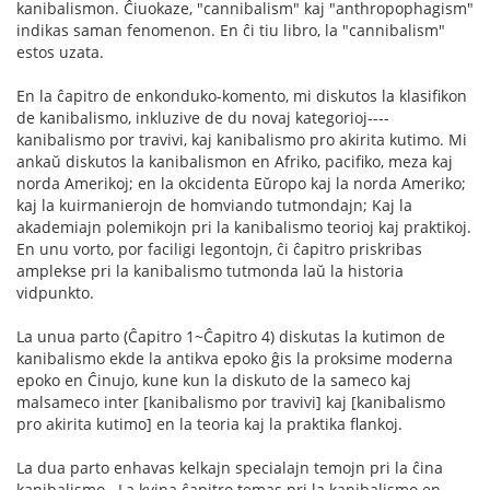
kanibalismon. Ĉiuokaze, "cannibalism" kaj "anthropophagism"
indikas saman fenomenon. En ĉi tiu libro, la "cannibalism"
estos uzata.
En la ĉapitro de enkonduko-komento, mi diskutos la klasifikon
de kanibalismo, inkluzive de du novaj kategorioj----
kanibalismo por travivi, kaj kanibalismo pro akirita kutimo. Mi
ankaŭ diskutos la kanibalismon en Afriko, pacifiko, meza kaj
norda Amerikoj; en la okcidenta Eŭropo kaj la norda Ameriko;
kaj la kuirmanierojn de homviando tutmondajn; Kaj la
akademiajn polemikojn pri la kanibalismo teorioj kaj praktikoj.
En unu vorto, por faciligi legontojn, ĉi ĉapitro priskribas
amplekse pri la kanibalismo tutmonda laŭ la historia
vidpunkto.
La unua parto (Ĉapitro 1~Ĉapitro 4) diskutas la kutimon de
kanibalismo ekde la antikva epoko ĝis la proksime moderna
epoko en Ĉinujo, kune kun la diskuto de la sameco kaj
malsameco inter [kanibalismo por travivi] kaj [kanibalismo
pro akirita kutimo] en la teoria kaj la praktika flankoj.
La dua parto enhavas kelkajn specialajn temojn pri la ĉina
kanibalismo . La kvina ĉapitro temas pri la kanibalismo en