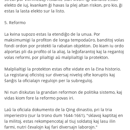
elekto de iuj, kvankam ĝi havas la plej altan riskon, pro kio, ĝi
estas la lasta elekto sur la listo.
5. Reformo
La kvina supozo estas la etendiĝo de la unua. Por
maksimumigi la profiton de longa tempodaŭro, banditoj volas
fondi ordon por protekti la rabatan objekton. Do kiam iu ordo
alportas pli da profito ol la aliaj, la leĝofarantoj kaj la regantoj
volas reformi, por plialtigi aŭ malplialtigi la protekton.
Malplialtigi la protekton estas ofte vidate en la ĉina historio.
La registaraj oficistoj sur diversaj niveloj ofte koruptis kaj
ŝanĝis la oficialajn regulojn per la subreguloj.
Ni nun diskutas la grandan reformon de politika sistemo, kaj
vidas kiom fore la reformo povas iri.
Laŭ la oficiala dokumento de la Qing dinastio, pri la tria
imperiestro (sur la trono dum 1644-1661), "sklavoj kaptitaj en
la militoj, estas rekompencotaj al tiuj soldatoj kaj lasu ilin
farmi, nutri ĉevalojn kaj fari diversajn laborojn."