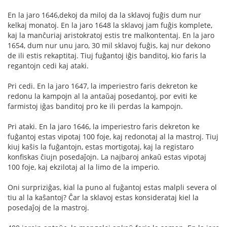
En la jaro 1646,dekoj da miloj da la sklavoj fuĝis dum nur
kelkaj monatoj. En la jaro 1648 la sklavoj jam fuĝis komplete,
kaj la manĉuriaj aristokratoj estis tre malkontentaj. En la jaro
1654, dum nur unu jaro, 30 mil sklavoj fuĝis, kaj nur dekono
de ili estis rekaptitaj. Tiuj fuĝantoj iĝis banditoj, kio faris la
regantojn cedi kaj ataki.
Pri cedi. En la jaro 1647, la imperiestro faris dekreton ke
redonu la kampojn al la antaŭaj posedantoj, por eviti ke
farmistoj iĝas banditoj pro ke ili perdas la kampojn.
Pri ataki. En la jaro 1646, la imperiestro faris dekreton ke
fuĝantoj estas vipotaj 100 foje, kaj redonotaj al la mastroj. Tiuj
kiuj kaŝis la fuĝantojn, estas mortigotaj, kaj la registaro
konfiskas ĉiujn posedaĵojn. La najbaroj ankaŭ estas vipotaj
100 foje, kaj ekzilotaj al la limo de la imperio.
Oni surpriziĝas, kial la puno al fuĝantoj estas malpli severa ol
tiu al la kaŝantoj? Ĉar la sklavoj estas konsiderataj kiel la
posedaĵoj de la mastroj.