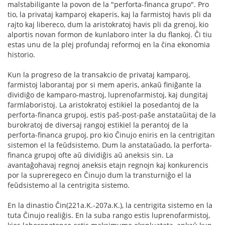
malstabiligante la povon de la "perforta-financa grupo". Pro
tio, la privataj kamparoj ekaperis, kaj la farmistoj havis pli da
rajto kaj libereco, dum la aristokratoj havis pli da grenoj, kio
alportis novan formon de kunlaboro inter la du flankoj. Ĉi tiu
estas unu de la plej profundaj reformoj en la ĉina ekonomia
historio.
Kun la progreso de la transakcio de privataj kamparoj,
farmistoj laborantaj por si mem aperis, ankaŭ finiĝante la
dividiĝo de kamparo-mastroj, luprenofarmistoj, kaj dungitaj
farmlaboristoj. La aristokratoj estikiel la posedantoj de la
perforta-financa grupoj, estis paŝ-post-paŝe anstataŭitaj de la
burokratoj de diversaj rangoj estikiel la perantoj de la
perforta-financa grupoj, pro kio Ĉinujo eniris en la centrigitan
sistemon el la feŭdsistemo. Dum la anstataŭado, la perforta-
financa grupoj ofte aŭ dividiĝis aŭ aneksis sin. La
avantaĝohavaj regnoj aneksis etajn regnojn kaj konkurencis
por la supreregeco en Ĉinujo dum la transturniĝo el la
feŭdsistemo al la centrigita sistemo.
En la dinastio Ĉin(221a.K.-207a.K.), la centrigita sistemo en la
tuta Ĉinujo realiĝis. En la suba rango estis luprenofarmistoj,