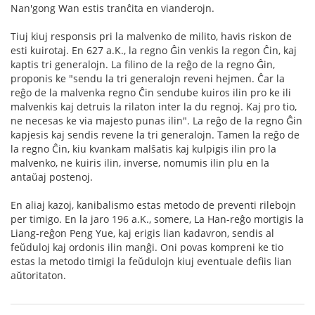
Nan'gong Wan estis tranĉita en vianderojn.
Tiuj kiuj responsis pri la malvenko de milito, havis riskon de
esti kuirotaj. En 627 a.K., la regno Ĝin venkis la regon Ĉin, kaj
kaptis tri generalojn. La filino de la reĝo de la regno Ĝin,
proponis ke "sendu la tri generalojn reveni hejmen. Ĉar la
reĝo de la malvenka regno Ĉin sendube kuiros ilin pro ke ili
malvenkis kaj detruis la rilaton inter la du regnoj. Kaj pro tio,
ne necesas ke via majesto punas ilin". La reĝo de la regno Ĝin
kapjesis kaj sendis revene la tri generalojn. Tamen la reĝo de
la regno Ĉin, kiu kvankam malŝatis kaj kulpigis ilin pro la
malvenko, ne kuiris ilin, inverse, nomumis ilin plu en la
antaŭaj postenoj.
En aliaj kazoj, kanibalismo estas metodo de preventi rilebojn
per timigo. En la jaro 196 a.K., somere, La Han-reĝo mortigis la
Liang-reĝon Peng Yue, kaj erigis lian kadavron, sendis al
feŭduloj kaj ordonis ilin manĝi. Oni povas kompreni ke tio
estas la metodo timigi la feŭdulojn kiuj eventuale defiis lian
aŭtoritaton.