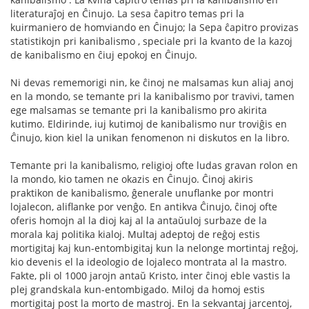
literaturaĵoj en Ĉinujo. La sesa ĉapitro temas pri la
kuirmaniero de homviando en Ĉinujo; la Sepa ĉapitro provizas
statistikojn pri kanibalismo , speciale pri la kvanto de la kazoj
de kanibalismo en ĉiuj epokoj en Ĉinujo.
Ni devas rememorigi nin, ke ĉinoj ne malsamas kun aliaj anoj
en la mondo, se temante pri la kanibalismo por travivi, tamen
ege malsamas se temante pri la kanibalismo pro akirita
kutimo. Eldirinde, iuj kutimoj de kanibalismo nur troviĝis en
Ĉinujo, kion kiel la unikan fenomenon ni diskutos en la libro.
Temante pri la kanibalismo, religioj ofte ludas gravan rolon en
la mondo, kio tamen ne okazis en Ĉinujo. Ĉinoj akiris
praktikon de kanibalismo, ĝenerale unuflanke por montri
lojalecon, aliflanke por venĝo. En antikva Ĉinujo, ĉinoj ofte
oferis homojn al la dioj kaj al la antaŭuloj surbaze de la
morala kaj politika kialoj. Multaj adeptoj de reĝoj estis
mortigitaj kaj kun-entombigitaj kun la nelonge mortintaj reĝoj,
kio devenis el la ideologio de lojaleco montrata al la mastro.
Fakte, pli ol 1000 jarojn antaŭ Kristo, inter ĉinoj eble vastis la
plej grandskala kun-entombigado. Miloj da homoj estis
mortigitaj post la morto de mastroj. En la sekvantaj jarcentoj,