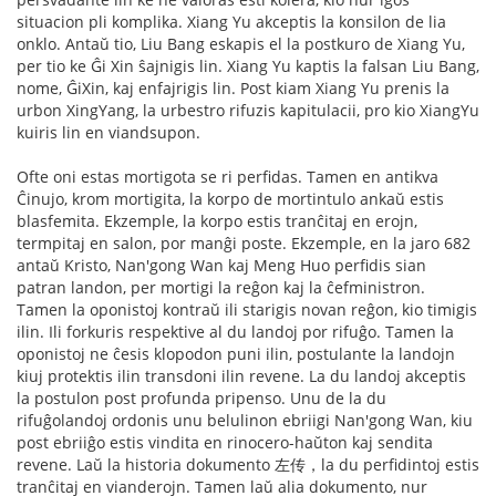
situacion pli komplika. Xiang Yu akceptis la konsilon de lia
onklo. Antaŭ tio, Liu Bang eskapis el la postkuro de Xiang Yu,
per tio ke Ĝi Xin ŝajnigis lin. Xiang Yu kaptis la falsan Liu Bang,
nome, ĜiXin, kaj enfajrigis lin. Post kiam Xiang Yu prenis la
urbon XingYang, la urbestro rifuzis kapitulacii, pro kio XiangYu
kuiris lin en viandsupon.
Ofte oni estas mortigota se ri perfidas. Tamen en antikva
Ĉinujo, krom mortigita, la korpo de mortintulo ankaŭ estis
blasfemita. Ekzemple, la korpo estis tranĉitaj en erojn,
termpitaj en salon, por manĝi poste. Ekzemple, en la jaro 682
antaŭ Kristo, Nan'gong Wan kaj Meng Huo perfidis sian
patran landon, per mortigi la reĝon kaj la ĉefministron.
Tamen la oponistoj kontraŭ ili starigis novan reĝon, kio timigis
ilin. Ili forkuris respektive al du landoj por rifuĝo. Tamen la
oponistoj ne ĉesis klopodon puni ilin, postulante la landojn
kiuj protektis ilin transdoni ilin revene. La du landoj akceptis
la postulon post profunda pripenso. Unu de la du
rifuĝolandoj ordonis unu belulinon ebriigi Nan'gong Wan, kiu
post ebriiĝo estis vindita en rinocero-haŭton kaj sendita
revene. Laŭ la historia dokumento 左传，la du perfidintoj estis
tranĉitaj en vianderojn. Tamen laŭ alia dokumento, nur