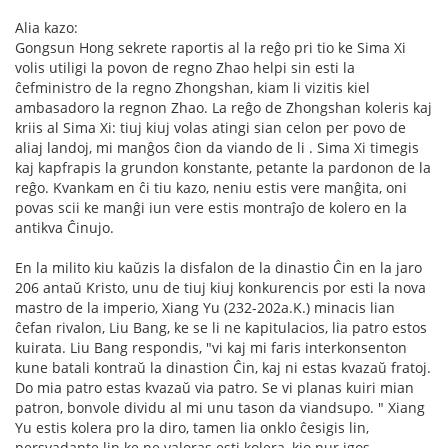
Alia kazo:
Gongsun Hong sekrete raportis al la reĝo pri tio ke Sima Xi
volis utiligi la povon de regno Zhao helpi sin esti la
ĉefministro de la regno Zhongshan, kiam li vizitis kiel
ambasadoro la regnon Zhao. La reĝo de Zhongshan koleris kaj
kriis al Sima Xi: tiuj kiuj volas atingi sian celon per povo de
aliaj landoj, mi manĝos ĉion da viando de li . Sima Xi timegis
kaj kapfrapis la grundon konstante, petante la pardonon de la
reĝo. Kvankam en ĉi tiu kazo, neniu estis vere manĝita, oni
povas scii ke manĝi iun vere estis montraĵo de kolero en la
antikva Ĉinujo.
En la milito kiu kaŭzis la disfalon de la dinastio Ĉin en la jaro
206 antaŭ Kristo, unu de tiuj kiuj konkurencis por esti la nova
mastro de la imperio, Xiang Yu (232-202a.K.) minacis lian
ĉefan rivalon, Liu Bang, ke se li ne kapitulacios, lia patro estos
kuirata. Liu Bang respondis, "vi kaj mi faris interkonsenton
kune batali kontraŭ la dinastion Ĉin, kaj ni estas kvazaŭ fratoj.
Do mia patro estas kvazaŭ via patro. Se vi planas kuiri mian
patron, bonvole dividu al mi unu tason da viandsupo. " Xiang
Yu estis kolera pro la diro, tamen lia onklo ĉesigis lin,
persvadante lin ke ne valoras esti kolera, kio nur igos