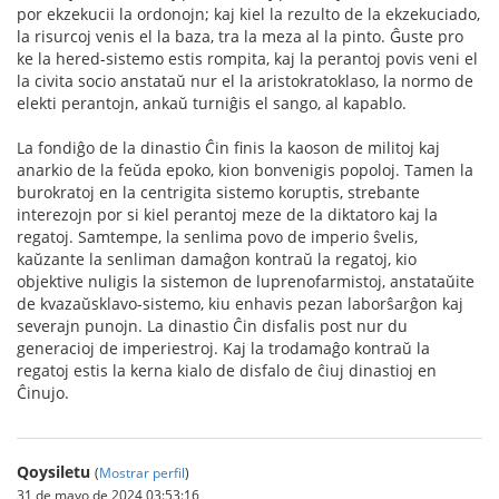
por ekzekucii la ordonojn; kaj kiel la rezulto de la ekzekuciado,
la risurcoj venis el la baza, tra la meza al la pinto. Ĝuste pro
ke la hered-sistemo estis rompita, kaj la perantoj povis veni el
la civita socio anstataŭ nur el la aristokratoklaso, la normo de
elekti perantojn, ankaŭ turniĝis el sango, al kapablo.
La fondiĝo de la dinastio Ĉin finis la kaoson de militoj kaj
anarkio de la feŭda epoko, kion bonvenigis popoloj. Tamen la
burokratoj en la centrigita sistemo koruptis, strebante
interezojn por si kiel perantoj meze de la diktatoro kaj la
regatoj. Samtempe, la senlima povo de imperio ŝvelis,
kaŭzante la senliman damaĝon kontraŭ la regatoj, kio
objektive nuligis la sistemon de luprenofarmistoj, anstataŭite
de kvazaŭsklavo-sistemo, kiu enhavis pezan laborŝarĝon kaj
severajn punojn. La dinastio Ĉin disfalis post nur du
generacioj de imperiestroj. Kaj la trodamaĝo kontraŭ la
regatoj estis la kerna kialo de disfalo de ĉiuj dinastioj en
Ĉinujo.
Qoysiletu
(
Mostrar perfil
)
31 de mayo de 2024 03:53:16