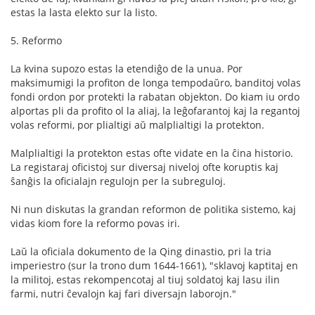
estas la lasta elekto sur la listo.
5. Reformo
La kvina supozo estas la etendiĝo de la unua. Por
maksimumigi la profiton de longa tempodaŭro, banditoj volas
fondi ordon por protekti la rabatan objekton. Do kiam iu ordo
alportas pli da profito ol la aliaj, la leĝofarantoj kaj la regantoj
volas reformi, por plialtigi aŭ malplialtigi la protekton.
Malplialtigi la protekton estas ofte vidate en la ĉina historio.
La registaraj oficistoj sur diversaj niveloj ofte koruptis kaj
ŝanĝis la oficialajn regulojn per la subreguloj.
Ni nun diskutas la grandan reformon de politika sistemo, kaj
vidas kiom fore la reformo povas iri.
Laŭ la oficiala dokumento de la Qing dinastio, pri la tria
imperiestro (sur la trono dum 1644-1661), "sklavoj kaptitaj en
la militoj, estas rekompencotaj al tiuj soldatoj kaj lasu ilin
farmi, nutri ĉevalojn kaj fari diversajn laborojn."