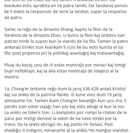
konduko estis aprobita en lia patra lando, ĉar landanoj pensis
ke li metis la responson de servi la landon, super la responso
de patro.
Same, la reĝo de la dinastio Shang, kaptis la filon de la
fondinto de la dinastio Zhou. Li kuiris la filon kaj ordonis lian
patron trinki la supon kun la viando de lia filo. Tamen la patro
ankoraŭ trinkis tiun kvankam li sciis ke tiu estis kuirita el lia
filo, post pripenso pri la politikaj avantaĝoj kaj malavantaĝoj.
Pluaj du kazoj, unu de ili estas montraĵo por minaci kaj timigi
tiujn nefidelajn, kaj la alia estas montraĵo de lolajeco al la
mastro.
1a, Chong'er (estonte reĝo dum la jaroj 636-628 antaŭ Kristo)
kaj sia onklo de la patrina flanko. Ili kune vivis dum 19 jaroj
almozante ĉie. Tamen kiam Chong'er konatiĝis kun unu ino, li
perdis sian volon vojaĝi ĉien plu kaj volis ekloĝi ie kun la ino.
La onklo ne toleris tion. Li komplotis por rompi la rilaton de la
paro, por instigi denove la volon de lia nevo strebi por la
trono. Do la onklo ebriigis lin, kaj portis lin forlasi. Post
elvekiĝo, li indignis, minacante al la onklo,"mi manĝos viandon