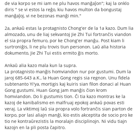
de via korpo se mi iam ne plu havos manĝaĵon"; kaj la onklo
diris " se vi estos la reĝo, kiu havos multon da bongustaj
manĝaĵoj, vi ne bezonas manĝi min."
2a, ankaŭ estas la protagnisto Chong'er de la 1a kazo. Dum lia
almozado, unu de liaj sekvantoj Jie Zhi Tui fortranĉis viandon
el sia propra femuro, por ke Chong'er manĝu. Post kiam li
surtroniĝis, li ne plu trovis tiun personon. Laŭ alia historia
dokumento, Jie Zhi Tui estis ermito ĝis morto.
Ankaŭ alia kazo mala kun la supra.
La protagnisto manĝis homviandon nur por gustumi. Dum la
jaroj 685-643 a.K., la Huan Gong regis sia regnon. Unu fidela
subtenanto Yi'ya, mortigis kaj kuiris sian filon donaci al Huan
Gong gustumi. Huan Gong jam manĝis ĉion krom
homviandon. Do li gustumis tion. Ĉi tia kazo montras ke la
kazoj de kanibalismo en malfruaj epokoj ankaŭ povas esti
veraj. La viktimoj laŭ sia propra volo fortranĉis sian parton de
korpo, por lasi aliajn manĝi, kio estis akceptita de socio pro ke
tio ne kontraŭrezistis la moralajn disciplinojn. Ni vidu tiajn
kazojn en la pli posta ĉapitro.