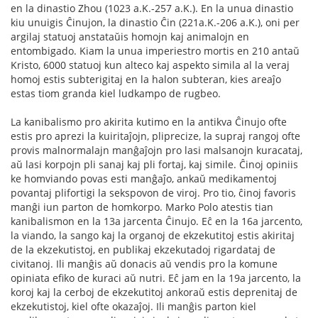
en la dinastio Zhou (1023 a.K.-257 a.K.). En la unua dinastio
kiu unuigis Ĉinujon, la dinastio Ĉin (221a.K.-206 a.K.), oni per
argilaj statuoj anstataŭis homojn kaj animalojn en
entombigado. Kiam la unua imperiestro mortis en 210 antaŭ
Kristo, 6000 statuoj kun alteco kaj aspekto simila al la veraj
homoj estis subterigitaj en la halon subteran, kies areaĵo
estas tiom granda kiel ludkampo de rugbeo.
La kanibalismo pro akirita kutimo en la antikva Ĉinujo ofte
estis pro aprezi la kuiritaĵojn, pliprecize, la supraj rangoj ofte
provis malnormalajn manĝaĵojn pro lasi malsanojn kuracataj,
aŭ lasi korpojn pli sanaj kaj pli fortaj, kaj simile. Ĉinoj opiniis
ke homviando povas esti manĝaĵo, ankaŭ medikamentoj
povantaj plifortigi la sekspovon de viroj. Pro tio, ĉinoj favoris
manĝi iun parton de homkorpo. Marko Polo atestis tian
kanibalismon en la 13a jarcenta Ĉinujo. Eĉ en la 16a jarcento,
la viando, la sango kaj la organoj de ekzekutitoj estis akiritaj
de la ekzekutistoj, en publikaj ekzekutadoj rigardataj de
civitanoj. Ili manĝis aŭ donacis aŭ vendis pro la komune
opiniata efiko de kuraci aŭ nutri. Eĉ jam en la 19a jarcento, la
koroj kaj la cerboj de ekzekutitoj ankoraŭ estis deprenitaj de
ekzekutistoj, kiel ofte okazaĵoj. Ili manĝis parton kiel