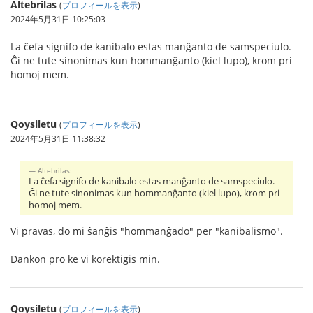
Altebrilas
(
プロフィールを表示
)
2024年5月31日 10:25:03
La ĉefa signifo de kanibalo estas manĝanto de samspeciulo.
Ĝi ne tute sinonimas kun hommanĝanto (kiel lupo), krom pri
homoj mem.
Qoysiletu
(
プロフィールを表示
)
2024年5月31日 11:38:32
Altebrilas:
La ĉefa signifo de kanibalo estas manĝanto de samspeciulo.
Ĝi ne tute sinonimas kun hommanĝanto (kiel lupo), krom pri
homoj mem.
Vi pravas, do mi ŝanĝis "hommanĝado" per "kanibalismo".
Dankon pro ke vi korektigis min.
Qoysiletu
(
プロフィールを表示
)