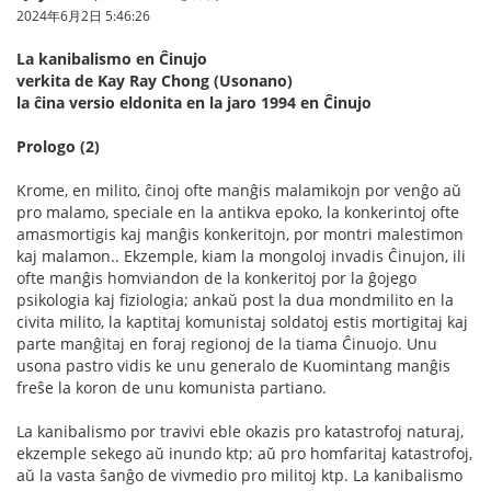
2024年6月2日 5:46:26
La kanibalismo en Ĉinujo
verkita de Kay Ray Chong (Usonano)
la ĉina versio eldonita en la jaro 1994 en Ĉinujo
Prologo (2)
Krome, en milito, ĉinoj ofte manĝis malamikojn por venĝo aŭ
pro malamo, speciale en la antikva epoko, la konkerintoj ofte
amasmortigis kaj manĝis konkeritojn, por montri malestimon
kaj malamon.. Ekzemple, kiam la mongoloj invadis Ĉinujon, ili
ofte manĝis homviandon de la konkeritoj por la ĝojego
psikologia kaj fiziologia; ankaŭ post la dua mondmilito en la
civita milito, la kaptitaj komunistaj soldatoj estis mortigitaj kaj
parte manĝitaj en foraj regionoj de la tiama Ĉinuojo. Unu
usona pastro vidis ke unu generalo de Kuomintang manĝis
freŝe la koron de unu komunista partiano.
La kanibalismo por travivi eble okazis pro katastrofoj naturaj,
ekzemple sekego aŭ inundo ktp; aŭ pro homfaritaj katastrofoj,
aŭ la vasta ŝanĝo de vivmedio pro militoj ktp. La kanibalismo