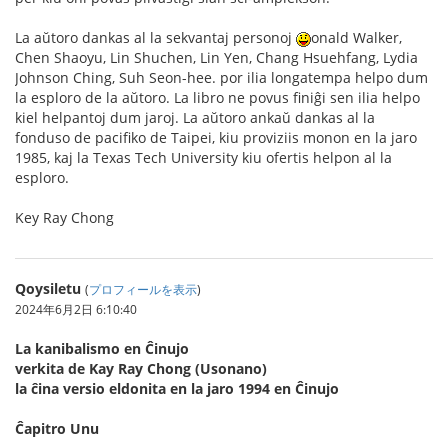
La aŭtoro dankas al la sekvantaj personoj
onald Walker,
Chen Shaoyu, Lin Shuchen, Lin Yen, Chang Hsuehfang, Lydia
Johnson Ching, Suh Seon-hee. por ilia longatempa helpo dum
la esploro de la aŭtoro. La libro ne povus finiĝi sen ilia helpo
kiel helpantoj dum jaroj. La aŭtoro ankaŭ dankas al la
fonduso de pacifiko de Taipei, kiu proviziis monon en la jaro
1985, kaj la Texas Tech University kiu ofertis helpon al la
esploro.
Key Ray Chong
Qoysiletu
(
プロフィールを表示
)
2024年6月2日 6:10:40
La kanibalismo en Ĉinujo
verkita de Kay Ray Chong (Usonano)
la ĉina versio eldonita en la jaro 1994 en Ĉinujo
Ĉapitro Unu