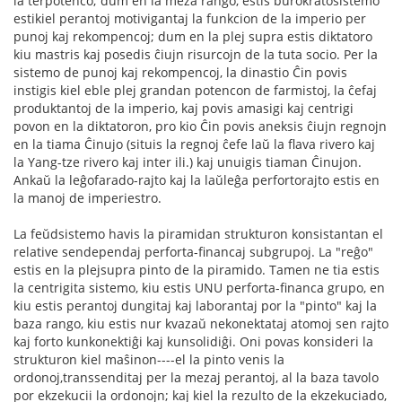
la terpotenco; dum en la meza rango, estis burokratosistemo
estikiel perantoj motivigantaj la funkcion de la imperio per
punoj kaj rekompencoj; dum en la plej supra estis diktatoro
kiu mastris kaj posedis ĉiujn risurcojn de la tuta socio. Per la
sistemo de punoj kaj rekompencoj, la dinastio Ĉin povis
instigis kiel eble plej grandan potencon de farmistoj, la ĉefaj
produktantoj de la imperio, kaj povis amasigi kaj centrigi
povon en la diktatoron, pro kio Ĉin povis aneksis ĉiujn regnojn
en la tiama Ĉinujo (situis la regnoj ĉefe laŭ la flava rivero kaj
la Yang-tze rivero kaj inter ili.) kaj unuigis tiaman Ĉinujon.
Ankaŭ la leĝofarado-rajto kaj la laŭleĝa perfortorajto estis en
la manoj de imperiestro.
La feŭdsistemo havis la piramidan strukturon konsistantan el
relative sendependaj perforta-financaj subgrupoj. La "reĝo"
estis en la plejsupra pinto de la piramido. Tamen ne tia estis
la centrigita sistemo, kiu estis UNU perforta-financa grupo, en
kiu estis perantoj dungitaj kaj laborantaj por la "pinto" kaj la
baza rango, kiu estis nur kvazaŭ nekonektataj atomoj sen rajto
kaj forto kunkonektiĝi kaj kunsolidiĝi. Oni povas konsideri la
strukturon kiel maŝinon----el la pinto venis la
ordonoj,transsenditaj per la mezaj perantoj, al la baza tavolo
por ekzekucii la ordonojn; kaj kiel la rezulto de la ekzekuciado,