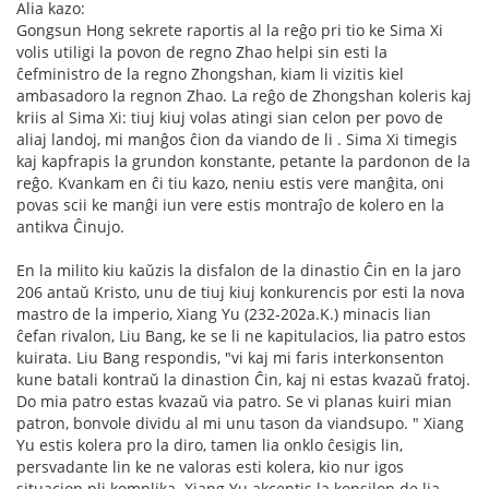
Alia kazo:
Gongsun Hong sekrete raportis al la reĝo pri tio ke Sima Xi
volis utiligi la povon de regno Zhao helpi sin esti la
ĉefministro de la regno Zhongshan, kiam li vizitis kiel
ambasadoro la regnon Zhao. La reĝo de Zhongshan koleris kaj
kriis al Sima Xi: tiuj kiuj volas atingi sian celon per povo de
aliaj landoj, mi manĝos ĉion da viando de li . Sima Xi timegis
kaj kapfrapis la grundon konstante, petante la pardonon de la
reĝo. Kvankam en ĉi tiu kazo, neniu estis vere manĝita, oni
povas scii ke manĝi iun vere estis montraĵo de kolero en la
antikva Ĉinujo.
En la milito kiu kaŭzis la disfalon de la dinastio Ĉin en la jaro
206 antaŭ Kristo, unu de tiuj kiuj konkurencis por esti la nova
mastro de la imperio, Xiang Yu (232-202a.K.) minacis lian
ĉefan rivalon, Liu Bang, ke se li ne kapitulacios, lia patro estos
kuirata. Liu Bang respondis, "vi kaj mi faris interkonsenton
kune batali kontraŭ la dinastion Ĉin, kaj ni estas kvazaŭ fratoj.
Do mia patro estas kvazaŭ via patro. Se vi planas kuiri mian
patron, bonvole dividu al mi unu tason da viandsupo. " Xiang
Yu estis kolera pro la diro, tamen lia onklo ĉesigis lin,
persvadante lin ke ne valoras esti kolera, kio nur igos
situacion pli komplika. Xiang Yu akceptis la konsilon de lia