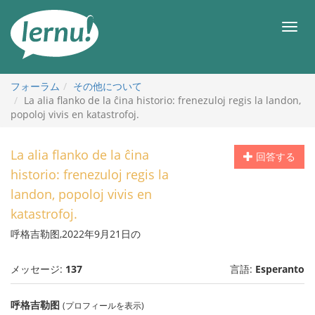
目
次
メ
へ
ニ
ュ
ー
フォーラム
その他について
La alia flanko de la ĉina historio: frenezuloj regis la landon,
popoloj vivis en katastrofoj.
La alia flanko de la ĉina
回答する
historio: frenezuloj regis la
landon, popoloj vivis en
katastrofoj.
呼格吉勒图,2022年9月21日の
メッセージ:
137
言語:
Esperanto
呼格吉勒图
(プロフィールを表示)