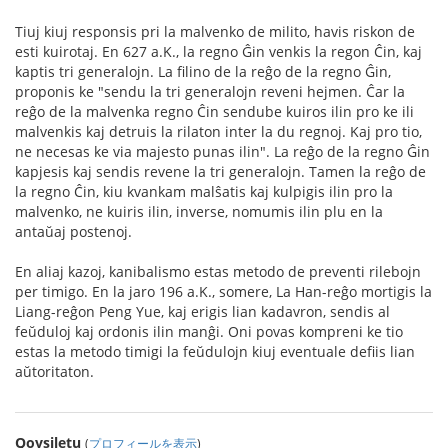
Tiuj kiuj responsis pri la malvenko de milito, havis riskon de
esti kuirotaj. En 627 a.K., la regno Ĝin venkis la regon Ĉin, kaj
kaptis tri generalojn. La filino de la reĝo de la regno Ĝin,
proponis ke "sendu la tri generalojn reveni hejmen. Ĉar la
reĝo de la malvenka regno Ĉin sendube kuiros ilin pro ke ili
malvenkis kaj detruis la rilaton inter la du regnoj. Kaj pro tio,
ne necesas ke via majesto punas ilin". La reĝo de la regno Ĝin
kapjesis kaj sendis revene la tri generalojn. Tamen la reĝo de
la regno Ĉin, kiu kvankam malŝatis kaj kulpigis ilin pro la
malvenko, ne kuiris ilin, inverse, nomumis ilin plu en la
antaŭaj postenoj.
En aliaj kazoj, kanibalismo estas metodo de preventi rilebojn
per timigo. En la jaro 196 a.K., somere, La Han-reĝo mortigis la
Liang-reĝon Peng Yue, kaj erigis lian kadavron, sendis al
feŭduloj kaj ordonis ilin manĝi. Oni povas kompreni ke tio
estas la metodo timigi la feŭdulojn kiuj eventuale defiis lian
aŭtoritaton.
Qoysiletu
(
プロフィールを表示
)