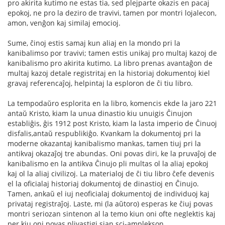
pro akirita kutimo ne estas tia, sed plejparte okazis en pacaj
epokoj, ne pro la deziro de travivi, tamen por montri lojalecon,
amon, venĝon kaj similaj emocioj.
Sume, ĉinoj estis samaj kun aliaj en la mondo pri la
kanibalimso por travivi; tamen estis unikaj pro multaj kazoj de
kanibalismo pro akirita kutimo. La libro prenas avantaĝon de
multaj kazoj detale registritaj en la historiaj dokumentoj kiel
gravaj referencaĵoj, helpintaj la esploron de ĉi tiu libro.
La tempodaŭro esplorita en la libro, komencis ekde la jaro 221
antaŭ Kristo, kiam la unua dinastio kiu unuigis Ĉinujon
establiĝis, ĝis 1912 post Kristo, kiam la lasta imperio de Ĉinuoj
disfalis,antaŭ respublikiĝo. Kvankam la dokumentoj pri la
moderne okazantaj kanibalismo mankas, tamen tiuj pri la
antikvaj okazaĵoj tre abundas. Oni povas diri, ke la pruvaĵoj de
kanibalismo en la antikva Ĉinujo pli multas ol la aliaj epokoj
kaj ol la aliaj civilizoj. La materialoj de ĉi tiu libro ĉefe devenis
el la oficialaj historiaj dokumentoj de dinastioj en Ĉinujo.
Tamen, ankaŭ el iuj neoficialaj dokumentoj de individuoj kaj
privataj registraĵoj. Laste, mi (la aŭtoro) esperas ke ĉiuj povas
montri seriozan sintenon al la temo kiun oni ofte neglektis kaj
per kiu oni povas plivastigi sian sci-amplekson.