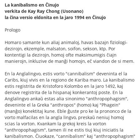
La kanibalismo en Ĉinujo
verkita de Kay Ray Chong (Usonano)
la ĉina versio eldonita en la jaro 1994 en Ĉinujo
Prologo
Homaro samante kun aliaj animaloj, havas bazajn fiziologi-
dezirojn, ekzemple, malsaton, soifon, sekson, ktp. Por
kontentigi la dezirojn, homoj ofte maksimumigis ĉiajn
manierojn, inkluzive de manĝi homojn, eĉ viandon de si mem.
En la Anglalingvo, estis vorto "cannibalism" deveninta el la
Caribs, kiuj vivis en la regiono de Kariba maro. La kanibalismo
estis registrita de Kristoforo Kolombo en la jaro 1492, kaj
denove registrita de la hispanaj konkerantoj poste. En la
Anglalingvo ankaŭ estas alia sinonimo "anthropophagism",
deveninte el la Greka "anthropos" (homo) kaj "Phagein"
(manĝo) konektitaj kune. Eble ĝuste pro ke la prononco de la
vorto malfacilas en la angla lingvo, preskaŭ neniuj homoj
scias la vorton. Kvankam la grekoj kreis la vorton
"anthropophagism", tamen ili ne estis tiuj kiuj iniciatis la
kanibalismon. Ĉiuokaze, "cannibalism" kaj "anthropophagism"