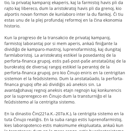
tio, la privataj kamparoj ekaperis, kaj la farmistoj havis pli da
rajto kaj libereco, dum la aristokratoj havis pli da grenoj, kio
alportis novan formon de kunlaboro inter la du flankoj. Ĉi tiu
estas unu de la plej profundaj reformoj en la ĉina ekonomia
historio.
Kun la progreso de la transakcio de privataj kamparoj,
farmistoj laborantaj por si mem aperis, ankaŭ finiĝante la
dividiĝo de kamparo-mastroj, luprenofarmistoj, kaj dungitaj
farmlaboristoj. La aristokratoj estikiel la posedantoj de la
perforta-financa grupoj, estis paŝ-post-paŝe anstataŭitaj de la
burokratoj de diversaj rangoj estikiel la perantoj de la
perforta-financa grupoj, pro kio Ĉinujo eniris en la centrigitan
sistemon el la feŭdsistemo. Dum la anstataŭado, la perforta-
financa grupoj ofte aŭ dividiĝis aŭ aneksis sin. La
avantaĝohavaj regnoj aneksis etajn regnojn kaj konkurencis
por la supreregeco en Ĉinujo dum la transturniĝo el la
feŭdsistemo al la centrigita sistemo.
En la dinastio Ĉin(221a.K.-207a.K.), la centrigita sistemo en la
tuta Ĉinujo realiĝis. En la suba rango estis luprenofarmistoj,
kies laboropotenco estis maksimume ekspluatata, ankaŭ kun