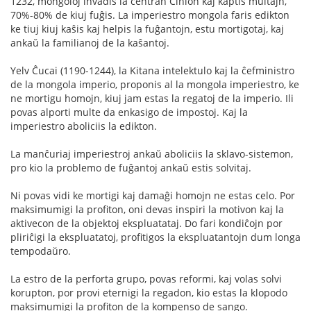
1232, mongoloj invadis la centran Ĉinion kaj kaptis multajn,
70%-80% de kiuj fuĝis. La imperiestro mongola faris edikton
ke tiuj kiuj kaŝis kaj helpis la fuĝantojn, estu mortigotaj, kaj
ankaŭ la familianoj de la kaŝantoj.
Yelv Ĉucai (1190-1244), la Kitana intelektulo kaj la ĉefministro
de la mongola imperio, proponis al la mongola imperiestro, ke
ne mortigu homojn, kiuj jam estas la regatoj de la imperio. Ili
povas alporti multe da enkasigo de impostoj. Kaj la
imperiestro aboliciis la edikton.
La manĉuriaj imperiestroj ankaŭ aboliciis la sklavo-sistemon,
pro kio la problemo de fuĝantoj ankaŭ estis solvitaj.
Ni povas vidi ke mortigi kaj damaĝi homojn ne estas celo. Por
maksimumigi la profiton, oni devas inspiri la motivon kaj la
aktivecon de la objektoj ekspluatataj. Do fari kondiĉojn por
pliriĉigi la ekspluatatoj, profitigos la ekspluatantojn dum longa
tempodaŭro.
La estro de la perforta grupo, povas reformi, kaj volas solvi
korupton, por provi eternigi la regadon, kio estas la klopodo
maksimumigi la profiton de la kompenso de sango.