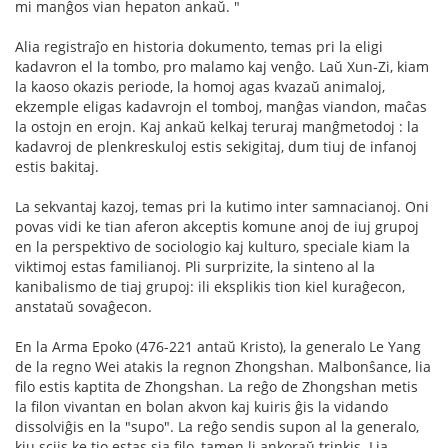
mi manĝos vian hepaton ankaŭ. "
Alia registraĵo en historia dokumento, temas pri la eligi
kadavron el la tombo, pro malamo kaj venĝo. Laŭ Xun-Zi, kiam
la kaoso okazis periode, la homoj agas kvazaŭ animaloj,
ekzemple eligas kadavrojn el tomboj, manĝas viandon, maĉas
la ostojn en erojn. Kaj ankaŭ kelkaj teruraj manĝmetodoj : la
kadavroj de plenkreskuloj estis sekigitaj, dum tiuj de infanoj
estis bakitaj.
La sekvantaj kazoj, temas pri la kutimo inter samnacianoj. Oni
povas vidi ke tian aferon akceptis komune anoj de iuj grupoj
en la perspektivo de sociologio kaj kulturo, speciale kiam la
viktimoj estas familianoj. Pli surprizite, la sinteno al la
kanibalismo de tiaj grupoj: ili eksplikis tion kiel kuraĝecon,
anstataŭ sovaĝecon.
En la Arma Epoko (476-221 antaŭ Kristo), la generalo Le Yang
de la regno Wei atakis la regnon Zhongshan. Malbonŝance, lia
filo estis kaptita de Zhongshan. La reĝo de Zhongshan metis
la filon vivantan en bolan akvon kaj kuiris ĝis la vidando
dissolviĝis en la "supo". La reĝo sendis supon al la generalo,
kiu sciis ke tio estas sia filo, tamen li ankoraŭ trinkis. Lia