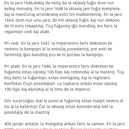
En la jaro 1646,dekoj da miloj da la sklavoj fuĝis dum nur
kelkaj monatoj. En la jaro 1648 la sklavoj jam fuĝis komplete,
kaj la manĉuriaj aristokratoj estis tre malkontentaj. En la jaro
1654, dum nur unu jaro, 30 mil sklavoj fuĝis, kaj nur dekono
de ili estis rekaptitaj. Tiuj fuĝantoj iĝis banditoj, kio faris la
regantojn cedi kaj ataki.
Pri cedi. En la jaro 1647, la imperiestro faris dekreton ke
redonu la kampojn al la antaŭaj posedantoj, por eviti ke
farmistoj iĝas banditoj pro ke ili perdas la kampojn.
Pri ataki. En la jaro 1646, la imperiestro faris dekreton ke
fuĝantoj estas vipotaj 100 foje, kaj redonotaj al la mastroj. Tiuj
kiuj kaŝis la fuĝantojn, estas mortigotaj, kaj la registaro
konfiskas ĉiujn posedaĵojn. La najbaroj ankaŭ estas vipotaj
100 foje, kaj ekzilotaj al la limo de la imperio.
Oni surpriziĝas, kial la puno al fuĝantoj estas malpli severa ol
tiu al la kaŝantoj? Ĉar la sklavoj estas konsiderataj kiel la
posedaĵoj de la mastroj.
400 jarojn antaŭe, la mongoloj ankaŭ faris la saman. En la jaro