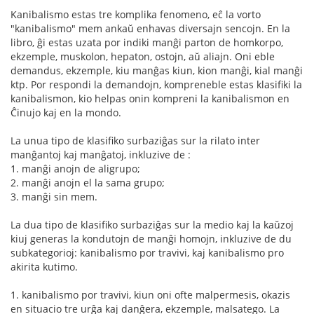
Kanibalismo estas tre komplika fenomeno, eĉ la vorto
"kanibalismo" mem ankaŭ enhavas diversajn sencojn. En la
libro, ĝi estas uzata por indiki manĝi parton de homkorpo,
ekzemple, muskolon, hepaton, ostojn, aŭ aliajn. Oni eble
demandus, ekzemple, kiu manĝas kiun, kion manĝi, kial manĝi
ktp. Por respondi la demandojn, kompreneble estas klasifiki la
kanibalismon, kio helpas onin kompreni la kanibalismon en
Ĉinujo kaj en la mondo.
La unua tipo de klasifiko surbaziĝas sur la rilato inter
manĝantoj kaj manĝatoj, inkluzive de :
1. manĝi anojn de aligrupo;
2. manĝi anojn el la sama grupo;
3. manĝi sin mem.
La dua tipo de klasifiko surbaziĝas sur la medio kaj la kaŭzoj
kiuj generas la kondutojn de manĝi homojn, inkluzive de du
subkategorioj: kanibalismo por travivi, kaj kanibalismo pro
akirita kutimo.
1. kanibalismo por travivi, kiun oni ofte malpermesis, okazis
en situacio tre urĝa kaj danĝera, ekzemple, malsatego. La