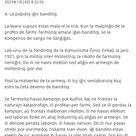
2023年1月24日 8:32:56
4. La popoloj iĝis banditoj.
La kvara supozo estas mala ol la tria. Kun la malpliiĝo de la
profito de farmi, farmistoj amase iĝas banditoj, se la
kompenso de sango ne ŝanĝiĝas.
Laŭ unu de la fondintoj de la komunisma Ĉinio, ĉirkaŭ la jaro
1921, pro la militoj inter militestroj, la rikolto de farmistoj
neniiĝis. Do ili ne havis elekton sed aliĝis en armeojn de
militestroj, por vivi.
Post la malvenko de la armeoj, ili tuj iĝis senlaboruloj kiuj
estis la ĉefa deveno de banditoj.
Se farmistoj havas kampojn por kultivi, kaj ne frontas la
naturajn katastrofojn, ili profitas per farmi. Sed se ili perdas la
kampojn, aŭ frontas malbonan rikolton, ili ne havas elekton
sed laboras fizike en aliaj industrioj aŭ aliĝas en armeojn. Se
ili denove perdas laboron, ili havas nenion. Do ili nur povas
strebi por vivrimedoj, riskante sian vivon. Iĝi bandito estas
elekto de iuj, kvankam ĝi havas la plej altan riskon, pro kio, ĝi