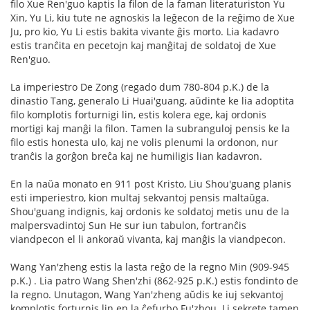
filo Xue Ren'guo kaptis la filon de la faman literaturiston Yu
Xin, Yu Li, kiu tute ne agnoskis la leĝecon de la reĝimo de Xue
Ju, pro kio, Yu Li estis bakita vivante ĝis morto. Lia kadavro
estis tranĉita en pecetojn kaj manĝitaj de soldatoj de Xue
Ren'guo.
La imperiestro De Zong (regado dum 780-804 p.K.) de la
dinastio Tang, generalo Li Huai'guang, aŭdinte ke lia adoptita
filo komplotis forturnigi lin, estis kolera ege, kaj ordonis
mortigi kaj manĝi la filon. Tamen la subranguloj pensis ke la
filo estis honesta ulo, kaj ne volis plenumi la ordonon, nur
tranĉis la gorĝon breĉa kaj ne humiligis lian kadavron.
En la naŭa monato en 911 post Kristo, Liu Shou'guang planis
esti imperiestro, kion multaj sekvantoj pensis maltaŭga.
Shou'guang indignis, kaj ordonis ke soldatoj metis unu de la
malpersvadintoj Sun He sur iun tabulon, fortranĉis
viandpecon el li ankoraŭ vivanta, kaj manĝis la viandpecon.
Wang Yan'zheng estis la lasta reĝo de la regno Min (909-945
p.K.) . Lia patro Wang Shen'zhi (862-925 p.K.) estis fondinto de
la regno. Unutagon, Wang Yan'zheng aŭdis ke iuj sekvantoj
komplotis forturnis lin en la ĉefurbo Fu'zhou. Li sekrete tamen