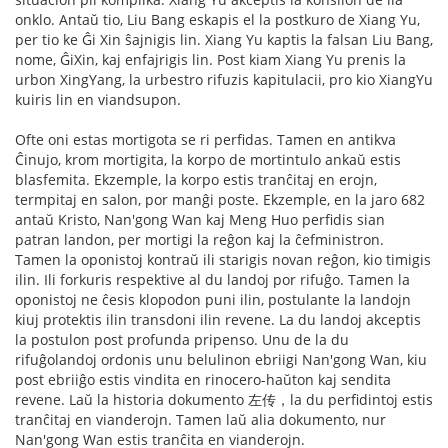
onklo. Antaŭ tio, Liu Bang eskapis el la postkuro de Xiang Yu,
per tio ke Ĝi Xin ŝajnigis lin. Xiang Yu kaptis la falsan Liu Bang,
nome, ĜiXin, kaj enfajrigis lin. Post kiam Xiang Yu prenis la
urbon XingYang, la urbestro rifuzis kapitulacii, pro kio XiangYu
kuiris lin en viandsupon.
Ofte oni estas mortigota se ri perfidas. Tamen en antikva
Ĉinujo, krom mortigita, la korpo de mortintulo ankaŭ estis
blasfemita. Ekzemple, la korpo estis tranĉitaj en erojn,
termpitaj en salon, por manĝi poste. Ekzemple, en la jaro 682
antaŭ Kristo, Nan'gong Wan kaj Meng Huo perfidis sian
patran landon, per mortigi la reĝon kaj la ĉefministron.
Tamen la oponistoj kontraŭ ili starigis novan reĝon, kio timigis
ilin. Ili forkuris respektive al du landoj por rifuĝo. Tamen la
oponistoj ne ĉesis klopodon puni ilin, postulante la landojn
kiuj protektis ilin transdoni ilin revene. La du landoj akceptis
la postulon post profunda pripenso. Unu de la du
rifuĝolandoj ordonis unu belulinon ebriigi Nan'gong Wan, kiu
post ebriiĝo estis vindita en rinocero-haŭton kaj sendita
revene. Laŭ la historia dokumento 左传，la du perfidintoj estis
tranĉitaj en vianderojn. Tamen laŭ alia dokumento, nur
Nan'gong Wan estis tranĉita en vianderojn.