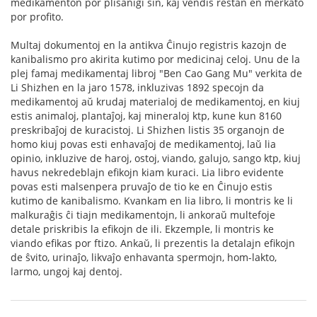
medikamenton por plisanigi sin, kaj vendis restan en merkato
por profito.
Multaj dokumentoj en la antikva Ĉinujo registris kazojn de
kanibalismo pro akirita kutimo por medicinaj celoj. Unu de la
plej famaj medikamentaj libroj "Ben Cao Gang Mu" verkita de
Li Shizhen en la jaro 1578, inkluzivas 1892 specojn da
medikamentoj aŭ krudaj materialoj de medikamentoj, en kiuj
estis animaloj, plantaĵoj, kaj mineraloj ktp, kune kun 8160
preskribaĵoj de kuracistoj. Li Shizhen listis 35 organojn de
homo kiuj povas esti enhavaĵoj de medikamentoj, laŭ lia
opinio, inkluzive de haroj, ostoj, viando, galujo, sango ktp, kiuj
havus nekredeblajn efikojn kiam kuraci. Lia libro evidente
povas esti malsenpera pruvaĵo de tio ke en Ĉinujo estis
kutimo de kanibalismo. Kvankam en lia libro, li montris ke li
malkuraĝis ĉi tiajn medikamentojn, li ankoraŭ multefoje
detale priskribis la efikojn de ili. Ekzemple, li montris ke
viando efikas por ftizo. Ankaŭ, li prezentis la detalajn efikojn
de ŝvito, urinaĵo, likvaĵo enhavanta spermojn, hom-lakto,
larmo, ungoj kaj dentoj.