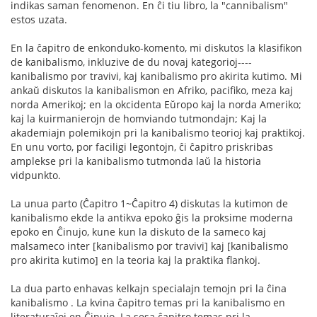
indikas saman fenomenon. En ĉi tiu libro, la "cannibalism"
estos uzata.
En la ĉapitro de enkonduko-komento, mi diskutos la klasifikon
de kanibalismo, inkluzive de du novaj kategorioj----
kanibalismo por travivi, kaj kanibalismo pro akirita kutimo. Mi
ankaŭ diskutos la kanibalismon en Afriko, pacifiko, meza kaj
norda Amerikoj; en la okcidenta Eŭropo kaj la norda Ameriko;
kaj la kuirmanierojn de homviando tutmondajn; Kaj la
akademiajn polemikojn pri la kanibalismo teorioj kaj praktikoj.
En unu vorto, por faciligi legontojn, ĉi ĉapitro priskribas
amplekse pri la kanibalismo tutmonda laŭ la historia
vidpunkto.
La unua parto (Ĉapitro 1~Ĉapitro 4) diskutas la kutimon de
kanibalismo ekde la antikva epoko ĝis la proksime moderna
epoko en Ĉinujo, kune kun la diskuto de la sameco kaj
malsameco inter [kanibalismo por travivi] kaj [kanibalismo
pro akirita kutimo] en la teoria kaj la praktika flankoj.
La dua parto enhavas kelkajn specialajn temojn pri la ĉina
kanibalismo . La kvina ĉapitro temas pri la kanibalismo en
literaturaĵoj en Ĉinujo. La sesa ĉapitro temas pri la