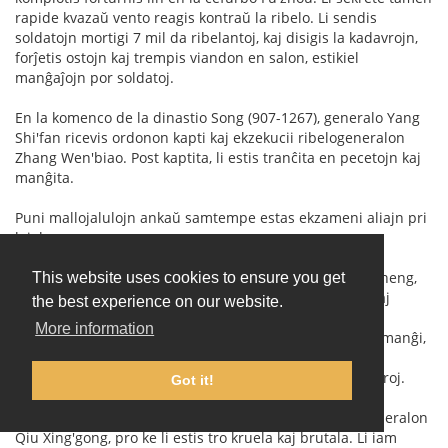
rapide kvazaŭ vento reagis kontraŭ la ribelo. Li sendis
soldatojn mortigi 7 mil da ribelantoj, kaj disigis la kadavrojn,
forĵetis ostojn kaj trempis viandon en salon, estikiel
manĝaĵojn por soldatoj.
En la komenco de la dinastio Song (907-1267), generalo Yang
Shi'fan ricevis ordonon kapti kaj ekzekucii ribelogeneralon
Zhang Wen'biao. Post kaptita, li estis tranĉita en pecetojn kaj
manĝita.
Puni mallojalulojn ankaŭ samtempe estas ekzameni aliajn pri
lojaleco.
La imperiestro Yang Di de la dinastio Sui kaptis Hu Si'zheng,
This website uses cookies to ensure you get
disigante kaj bakante lin. La imperiestro ordonis ke aliaj
the best experience on our website.
manĝu la viandon bakitan. Tiuj kiuj manĝis pli ol la
More information
imperiestro, ricevis rekompencon, dum tiuj kiuj rifuzis manĝi,
estis bakitaj kaj manĝitaj de aliaj. Ĉar tiuj kiuj rifuzis la
ordonon, estis mallojalaj, laŭ la vidpunkto de imperiestroj.
Got it!
La imperiestro Tai Zong de la dinastio Tang, kritikis generalon
Qiu Xing'gong, pro ke li estis tro kruela kaj brutala. Li iam