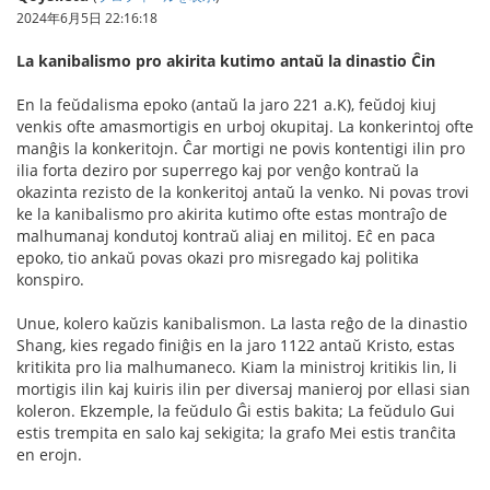
2024年6月5日 22:16:18
La kanibalismo pro akirita kutimo antaŭ la dinastio Ĉin
En la feŭdalisma epoko (antaŭ la jaro 221 a.K), feŭdoj kiuj
venkis ofte amasmortigis en urboj okupitaj. La konkerintoj ofte
manĝis la konkeritojn. Ĉar mortigi ne povis kontentigi ilin pro
ilia forta deziro por superrego kaj por venĝo kontraŭ la
okazinta rezisto de la konkeritoj antaŭ la venko. Ni povas trovi
ke la kanibalismo pro akirita kutimo ofte estas montraĵo de
malhumanaj kondutoj kontraŭ aliaj en militoj. Eĉ en paca
epoko, tio ankaŭ povas okazi pro misregado kaj politika
konspiro.
Unue, kolero kaŭzis kanibalismon. La lasta reĝo de la dinastio
Shang, kies regado finiĝis en la jaro 1122 antaŭ Kristo, estas
kritikita pro lia malhumaneco. Kiam la ministroj kritikis lin, li
mortigis ilin kaj kuiris ilin per diversaj manieroj por ellasi sian
koleron. Ekzemple, la feŭdulo Ĝi estis bakita; La feŭdulo Gui
estis trempita en salo kaj sekigita; la grafo Mei estis tranĉita
en erojn.