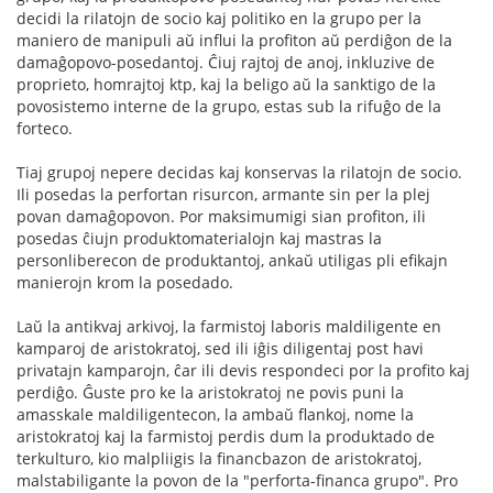
decidi la rilatojn de socio kaj politiko en la grupo per la
maniero de manipuli aŭ influi la profiton aŭ perdiĝon de la
damaĝopovo-posedantoj. Ĉiuj rajtoj de anoj, inkluzive de
proprieto, homrajtoj ktp, kaj la beligo aŭ la sanktigo de la
povosistemo interne de la grupo, estas sub la rifuĝo de la
forteco.
Tiaj grupoj nepere decidas kaj konservas la rilatojn de socio.
Ili posedas la perfortan risurcon, armante sin per la plej
povan damaĝopovon. Por maksimumigi sian profiton, ili
posedas ĉiujn produktomaterialojn kaj mastras la
personliberecon de produktantoj, ankaŭ utiligas pli efikajn
manierojn krom la posedado.
Laŭ la antikvaj arkivoj, la farmistoj laboris maldiligente en
kamparoj de aristokratoj, sed ili iĝis diligentaj post havi
privatajn kamparojn, ĉar ili devis respondeci por la profito kaj
perdiĝo. Ĝuste pro ke la aristokratoj ne povis puni la
amasskale maldiligentecon, la ambaŭ flankoj, nome la
aristokratoj kaj la farmistoj perdis dum la produktado de
terkulturo, kio malpliigis la financbazon de aristokratoj,
malstabiligante la povon de la "perforta-financa grupo". Pro