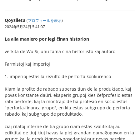
Qoysiletu
(
プロフィールを表示
)
2024年5月24日 5:41:07
La alia maniero por legi ĉinan historion
verkita de Wu Si, unu fama ĉina historiisto kaj aŭtoro
Farmistoj kaj imperioj
1. imperioj estas la rezulto de perforta konkurenco
Kiam la profito de rabado superas tiun de la produktado, kaj
povas konstante daŭri, ekaperis grupoj kies ĉefprofesio estas
rabi perforte; kaj la montraĵo de tia profesio en socio estas
"perforta-financa grupo", en kiu estas subgrupo de perforta
rabado, kaj subgrupo de produktado.
ĉiaj rilatoj interne de tia grupo ĉiam estas kvalifikitaj aŭ
ediktitaj de tiuj kiuj havas la plej grandan damaĝopovon en la
grupo; kaj la produktopovo-posedantoj nur povas nerekte