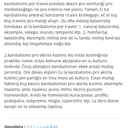
kanibalismo por travivi preskaŭ okazis pro seniluziĝi pro
medioŝanĝego, ne pro intenco nek plano. Tamen, ĉi tia
kanibalismo ankoraŭ konstante ricevis kritikegojn, eĉ el tiuj
kiuj travivis pro manĝi aliajn. Du ofte vidataj katastrofoj
kondukas al la kanibalismo por travivi: 1. naturaj katastrofoj,
ekzemple, sekego, inundo, tempesto ktp. 2. homfaritaj
katastrofoj, ekzemple, militoj ene de iu lando, militoj kontraŭ
alilandoj, kaj longatempa sieĝo.ktp.
2.kanibalismo pro akirita kutimo, kiu estas kutimiĝinta
praktiko, nome, estas komune akceptata en iu kulturo.
Notinde, Ĉinoj altetaksis kanibalismon ekde antaŭ multaj
jarcentoj. Oni devas esplori ĉu la kanibalismo pro akirita
kutimo jam partiĝis en ĉina moro aŭ kulturo. Estas multaj
faktoroj kiuj kaŭzis kanibalismon pro akirita kutimo, ekzemple,
malamo, amo, lojaleco, puno, milito, deziro gustumi
homviandon, kredo ke homviando kuracipovas, profito,
psikopatio, subpremo, religio, superstiĉo, ktp. La libro donos
kazojn en la sekvantaj ĉapitroj.
Qoysiletu
(
プロフィールを表示
)