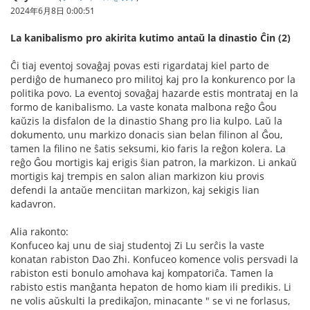
2024年6月8日 0:00:51
La kanibalismo pro akirita kutimo antaŭ la dinastio Ĉin (2)
Ĉi tiaj eventoj sovaĝaj povas esti rigardataj kiel parto de
perdiĝo de humaneco pro militoj kaj pro la konkurenco por la
politika povo. La eventoj sovaĝaj hazarde estis montrataj en la
formo de kanibalismo. La vaste konata malbona reĝo Ĝou
kaŭzis la disfalon de la dinastio Shang pro lia kulpo. Laŭ la
dokumento, unu markizo donacis sian belan filinon al Ĝou,
tamen la filino ne ŝatis seksumi, kio faris la reĝon kolera. La
reĝo Ĝou mortigis kaj erigis ŝian patron, la markizon. Li ankaŭ
mortigis kaj trempis en salon alian markizon kiu provis
defendi la antaŭe menciitan markizon, kaj sekigis lian
kadavron.
Alia rakonto:
Konfuceo kaj unu de siaj studentoj Zi Lu serĉis la vaste
konatan rabiston Dao Zhi. Konfuceo komence volis persvadi la
rabiston esti bonulo amohava kaj kompatoriĉa. Tamen la
rabisto estis manĝanta hepaton de homo kiam ili predikis. Li
ne volis aŭskulti la predikaĵon, minacante " se vi ne forlasus,