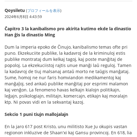
Qoysiletu
(
プロフィールを表示
)
2024年6月8日 4:43:59
Ĉapitro 3 la kanibalismo pro akirita kutimo ekde la dinastio
Han ĝis la dinastio Ming
Dum la imperia epoko de Ĉinujo, kanibalismo temas ofte pri
puno. Ekzekuciite publike, la kadavroj de la kriminuloj estis
publike montrataj dum kelkaj tagoj, kaj poste manĝitaj de
popoloj. La ekzekuciistoj rajtis unue manĝi laŭ reguloj. Tamen
la kadavroj de tiuj malsanaj antaŭ morto ne taŭgis manĝataj.
Sume, homoj ne nur faris homviandon medikamentoj kaj
manĝaĵoj, sed ankaŭ publike manĝitaj por esprimi malamon
kaj venĝon. La fenomeno havas kelkajn kialojn politikajn,
leĝajn, psikologiajn, militajn, komercajn, etikajn kaj moralajn
ktp. Ni povas vidi en la sekvantaj kazoj.
Sekcio 1 puni tiujn mallojalajn
En la jaro 617 post Kristo, unu militisto Xue Ju okupis vastan
regionon inkluzive de Shaan'xi kaj Gansu provincoj. En 618, lia