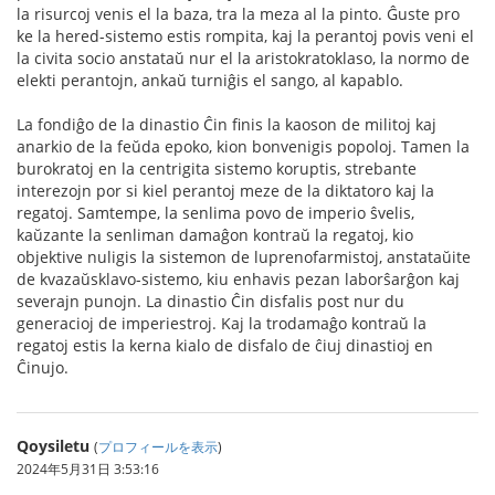
la risurcoj venis el la baza, tra la meza al la pinto. Ĝuste pro
ke la hered-sistemo estis rompita, kaj la perantoj povis veni el
la civita socio anstataŭ nur el la aristokratoklaso, la normo de
elekti perantojn, ankaŭ turniĝis el sango, al kapablo.
La fondiĝo de la dinastio Ĉin finis la kaoson de militoj kaj
anarkio de la feŭda epoko, kion bonvenigis popoloj. Tamen la
burokratoj en la centrigita sistemo koruptis, strebante
interezojn por si kiel perantoj meze de la diktatoro kaj la
regatoj. Samtempe, la senlima povo de imperio ŝvelis,
kaŭzante la senliman damaĝon kontraŭ la regatoj, kio
objektive nuligis la sistemon de luprenofarmistoj, anstataŭite
de kvazaŭsklavo-sistemo, kiu enhavis pezan laborŝarĝon kaj
severajn punojn. La dinastio Ĉin disfalis post nur du
generacioj de imperiestroj. Kaj la trodamaĝo kontraŭ la
regatoj estis la kerna kialo de disfalo de ĉiuj dinastioj en
Ĉinujo.
Qoysiletu
(
プロフィールを表示
)
2024年5月31日 3:53:16