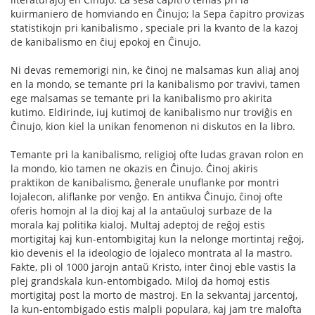
kuirmaniero de homviando en Ĉinujo; la Sepa ĉapitro provizas
statistikojn pri kanibalismo , speciale pri la kvanto de la kazoj
de kanibalismo en ĉiuj epokoj en Ĉinujo.
Ni devas rememorigi nin, ke ĉinoj ne malsamas kun aliaj anoj
en la mondo, se temante pri la kanibalismo por travivi, tamen
ege malsamas se temante pri la kanibalismo pro akirita
kutimo. Eldirinde, iuj kutimoj de kanibalismo nur troviĝis en
Ĉinujo, kion kiel la unikan fenomenon ni diskutos en la libro.
Temante pri la kanibalismo, religioj ofte ludas gravan rolon en
la mondo, kio tamen ne okazis en Ĉinujo. Ĉinoj akiris
praktikon de kanibalismo, ĝenerale unuflanke por montri
lojalecon, aliflanke por venĝo. En antikva Ĉinujo, ĉinoj ofte
oferis homojn al la dioj kaj al la antaŭuloj surbaze de la
morala kaj politika kialoj. Multaj adeptoj de reĝoj estis
mortigitaj kaj kun-entombigitaj kun la nelonge mortintaj reĝoj,
kio devenis el la ideologio de lojaleco montrata al la mastro.
Fakte, pli ol 1000 jarojn antaŭ Kristo, inter ĉinoj eble vastis la
plej grandskala kun-entombigado. Miloj da homoj estis
mortigitaj post la morto de mastroj. En la sekvantaj jarcentoj,
la kun-entombigado estis malpli populara, kaj jam tre malofta