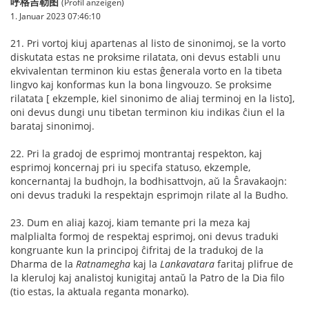
呼格吉勒图
(Profil anzeigen)
1. Januar 2023 07:46:10
21. Pri vortoj kiuj apartenas al listo de sinonimoj, se la vorto
diskutata estas ne proksime rilatata, oni devus establi unu
ekvivalentan terminon kiu estas ĝenerala vorto en la tibeta
lingvo kaj konformas kun la bona lingvouzo. Se proksime
rilatata [ ekzemple, kiel sinonimo de aliaj terminoj en la listo],
oni devus dungi unu tibetan terminon kiu indikas ĉiun el la
barataj sinonimoj.
22. Pri la gradoj de esprimoj montrantaj respekton, kaj
esprimoj koncernaj pri iu specifa statuso, ekzemple,
koncernantaj la budhojn, la bodhisattvojn, aŭ la Ŝravakaojn:
oni devus traduki la respektajn esprimojn rilate al la Budho.
23. Dum en aliaj kazoj, kiam temante pri la meza kaj
malplialta formoj de respektaj esprimoj, oni devus traduki
kongruante kun la principoj ĉifritaj de la tradukoj de la
Dharma de la
Ratnamegha
kaj la
Lankavatara
faritaj plifrue de
la kleruloj kaj analistoj kunigitaj antaŭ la Patro de la Dia filo
(tio estas, la aktuala reganta monarko).