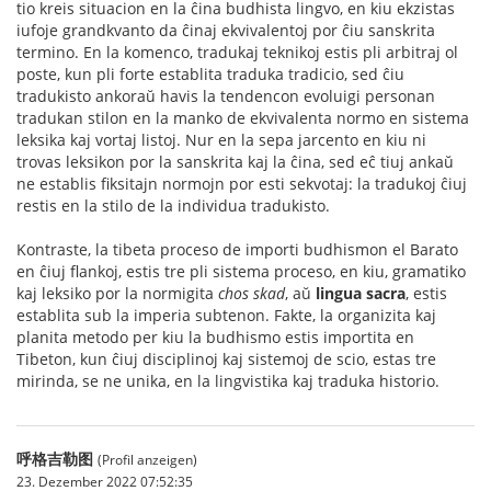
tio kreis situacion en la ĉina budhista lingvo, en kiu ekzistas
iufoje grandkvanto da ĉinaj ekvivalentoj por ĉiu sanskrita
termino. En la komenco, tradukaj teknikoj estis pli arbitraj ol
poste, kun pli forte establita traduka tradicio, sed ĉiu
tradukisto ankoraŭ havis la tendencon evoluigi personan
tradukan stilon en la manko de ekvivalenta normo en sistema
leksika kaj vortaj listoj. Nur en la sepa jarcento en kiu ni
trovas leksikon por la sanskrita kaj la ĉina, sed eĉ tiuj ankaŭ
ne establis fiksitajn normojn por esti sekvotaj: la tradukoj ĉiuj
restis en la stilo de la individua tradukisto.
Kontraste, la tibeta proceso de importi budhismon el Barato
en ĉiuj flankoj, estis tre pli sistema proceso, en kiu, gramatiko
kaj leksiko por la normigita
chos skad
, aŭ
lingua sacra
, estis
establita sub la imperia subtenon. Fakte, la organizita kaj
planita metodo per kiu la budhismo estis importita en
Tibeton, kun ĉiuj disciplinoj kaj sistemoj de scio, estas tre
mirinda, se ne unika, en la lingvistika kaj traduka historio.
呼格吉勒图
(Profil anzeigen)
23. Dezember 2022 07:52:35