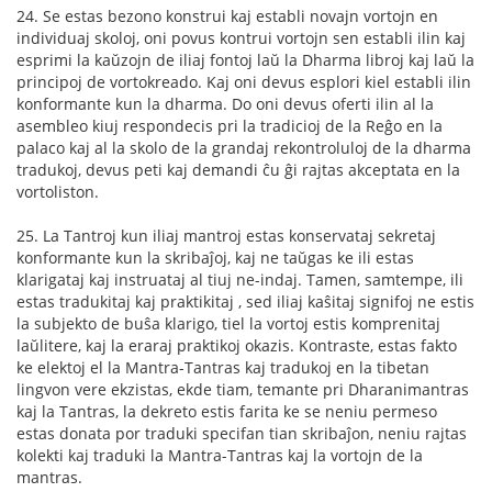
24. Se estas bezono konstrui kaj establi novajn vortojn en
individuaj skoloj, oni povus kontrui vortojn sen establi ilin kaj
esprimi la kaŭzojn de iliaj fontoj laŭ la Dharma libroj kaj laŭ la
principoj de vortokreado. Kaj oni devus esplori kiel establi ilin
konformante kun la dharma. Do oni devus oferti ilin al la
asembleo kiuj respondecis pri la tradicioj de la Reĝo en la
palaco kaj al la skolo de la grandaj rekontroluloj de la dharma
tradukoj, devus peti kaj demandi ĉu ĝi rajtas akceptata en la
vortoliston.
25. La Tantroj kun iliaj mantroj estas konservataj sekretaj
konformante kun la skribaĵoj, kaj ne taŭgas ke ili estas
klarigataj kaj instruataj al tiuj ne-indaj. Tamen, samtempe, ili
estas tradukitaj kaj praktikitaj , sed iliaj kaŝitaj signifoj ne estis
la subjekto de buŝa klarigo, tiel la vortoj estis komprenitaj
laŭlitere, kaj la eraraj praktikoj okazis. Kontraste, estas fakto
ke elektoj el la Mantra-Tantras kaj tradukoj en la tibetan
lingvon vere ekzistas, ekde tiam, temante pri Dharanimantras
kaj la Tantras, la dekreto estis farita ke se neniu permeso
estas donata por traduki specifan tian skribaĵon, neniu rajtas
kolekti kaj traduki la Mantra-Tantras kaj la vortojn de la
mantras.