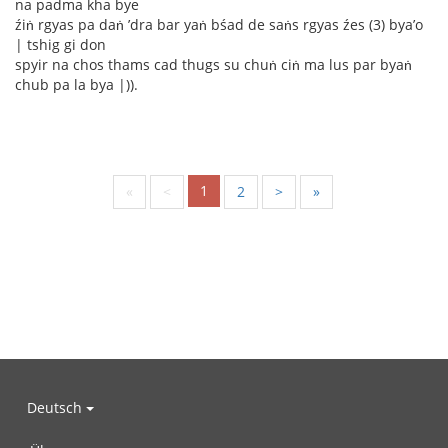
na padma kha bye
źiṅ rgyas pa daṅ ’dra bar yaṅ bśad de saṅs rgyas źes (3) bya’o
| tshig gi don
spyir na chos thams cad thugs su chuṅ ciṅ ma lus par byaṅ
chub pa la bya |)).
1
«
<
2
>
»
Deutsch