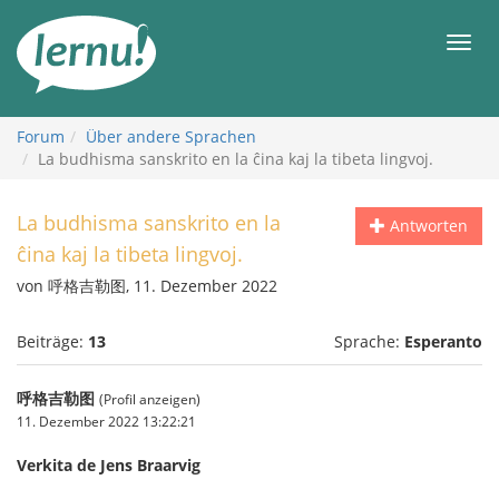
Zum
Inhalt
Men
Forum
Über andere Sprachen
La budhisma sanskrito en la ĉina kaj la tibeta lingvoj.
La budhisma sanskrito en la
Antworten
ĉina kaj la tibeta lingvoj.
von 呼格吉勒图, 11. Dezember 2022
Beiträge:
13
Sprache:
Esperanto
呼格吉勒图
(Profil anzeigen)
11. Dezember 2022 13:22:21
Verkita de Jens Braarvig