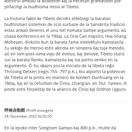
konstrui ambaŭ la alfabeton kaj la necesan gramatikon por
plifaciligi la budhisma misio al Tibeto.
La historia fakto ke Tibeto decidis efektivigi la baratan
budhisman sistemon de scio surbaze de la Sanskrita tradicio
estas ankaŭ devenis el unu tiel nomata Samye argumento, aŭ
Lhasa konferenco en la 790aj. La ĉina Ĉan majstro, Hva-Shang
Moheyan, diskutis kun la barata fama intelektulo Kamalasila,
ĉu vekiĝo de menso estis akirota en senpera kaj tuja metodo,
aŭ en iom-post-ioma vojo de evoluo, kaj denove, Tibeto staris
sur la barata flanko. Kamalasila kaj sia partio venkis en la
argumento. Ĉi tiu okazis pro la iniciato de la tibeta reĝo
Thrisong Detsen (regis 755- 797 p.K.), kiu alportis la potencon
de Tibeto al la pinto, en maniero de konkeri Dunhuang en la
780aj, kaj eĉ la ĉefurbon de Ĉinio, Chang'an, en 762. Tamen, ili
poste estis forpelitaj de la alianco de Ĉinio kaj Orkhon Ujguro.
呼格吉勒图
(Profil anzeigen)
28. Dezember 2022 02:02:55
En la epoko inter Songtsen Gampo kaj 800 p.K., multe da