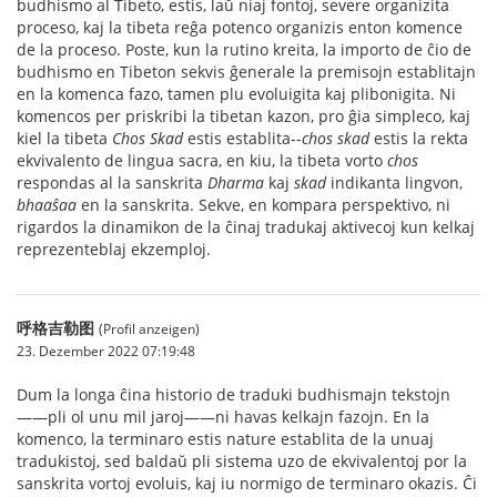
budhismo al Tibeto, estis, laŭ niaj fontoj, severe organizita
proceso, kaj la tibeta reĝa potenco organizis enton komence
de la proceso. Poste, kun la rutino kreita, la importo de ĉio de
budhismo en Tibeton sekvis ĝenerale la premisojn establitajn
en la komenca fazo, tamen plu evoluigita kaj plibonigita. Ni
komencos per priskribi la tibetan kazon, pro ĝia simpleco, kaj
kiel la tibeta
Chos Skad
estis establita--
chos skad
estis la rekta
ekvivalento de lingua sacra, en kiu, la tibeta vorto
chos
respondas al la sanskrita
Dharma
kaj
skad
indikanta lingvon,
bhaaŝaa
en la sanskrita. Sekve, en kompara perspektivo, ni
rigardos la dinamikon de la ĉinaj tradukaj aktivecoj kun kelkaj
reprezenteblaj ekzemploj.
呼格吉勒图
(Profil anzeigen)
23. Dezember 2022 07:19:48
Dum la longa ĉina historio de traduki budhismajn tekstojn
——pli ol unu mil jaroj——ni havas kelkajn fazojn. En la
komenco, la terminaro estis nature establita de la unuaj
tradukistoj, sed baldaŭ pli sistema uzo de ekvivalentoj por la
sanskrita vortoj evoluis, kaj iu normigo de terminaro okazis. Ĉi