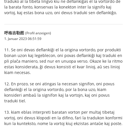
traduko al la tibeta lingvo kiu ne deflankiĝas el la vortordo de
la barata fonto, konservas la konekton inter la signifo kaj
vortoj, kaj estas bona uzo, oni devus traduki sen deflankiĝo.
呼格吉勒图
(Profil anzeigen)
1. Januar 2023 06:51:59
11. Se oni devas deflankiĝi el la origina vortordo, por produkti
bonan uzon kaj legeblecon, oni povas deflankiĝi kaj traduki en
pli plaĉa maniero, sed nur en unuopa verso. Okaze ke la ritmo
estas konsiderata, ĝi devus konsisti el kvar linioj, aŭ ses linioj
kiam necesas.
12. En prozo, se oni atingas la necesan signifon, oni povus
deflankiĝi el la origina vortordo, por la bona uzo, kiam
konsideri ambaŭ la signifon kaj la vortojn, kaj oni povus
traduki tiel.
13. kiam eblas interpreti baratan vorton per multaj tibetaj
vortoj, oni devus klopodi en la difino, fari la tradukon konformi
kun la kunteksto, nome la vortoj kiuj ekzistas antaŭe kaj poste.