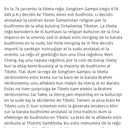
En la 7a jarcento, la tibeta reĝo, Songtsen Gampo (regis 618-
649 p.K.) decidis ke Tibeto, devis esti budhisto. Li decidis
anstataŭi la centran Azian Ŝamanistan religion per la
budhismo de la altaj kulutroj ĉirkaŭantaj Tibeton. La tibeta
reĝo konsideris ke ili kunhavis la religian kulturon de la ĉina
imperio en la oriento, sed ili ankaŭ estis mirigitaj de la barata
budhismo en la sudo, tiel forte mirigitaj ke ili fine decidis
importi la sanktajn instruaĵojn el la sudo anstataŭ el la
oriento. La reĝo eĉ geedziĝis kun unu ĉina reĝidino, Wen
Cheng, kaj unu nepala reĝidino, por la celo de bonaj rilatoj
kun la eblaj kontribuontoj al la importo de budhismo al
Tibeto. Tial, dum la rego de Songtsen Gampo, la tibeta
skribsistemo estis kreita sur la bazo de la barata Brahmi
skribsistemo, unu alfabeto kun malpli da literoj ol en Barato.
Estas ne tiom surpriziga ke Tibeto tiam elektis la Brahmi
skribsistemo, ĉar fakte, la literoj jam importitaj en la kulturojn
en la sudo kaj la okcidento de Tibeto. Tamen, la plua kialo ke
Tibeto uzis ĉi tiun sistemon estis la ĝenerala tendenco klini
sur la barata budhismo anstataŭ la ĉina tradicio dum la
efektivigo de budhismo en Tibeto. La kreo de la alfabeto estis
atribuita al Thonmi Sambhota, kiu estis nomumita de la reĝo