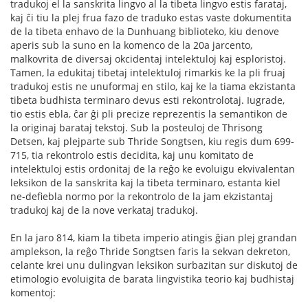
tradukoj el la sanskrita lingvo al la tibeta lingvo estis farataj,
kaj ĉi tiu la plej frua fazo de traduko estas vaste dokumentita
de la tibeta enhavo de la Dunhuang biblioteko, kiu denove
aperis sub la suno en la komenco de la 20a jarcento,
malkovrita de diversaj okcidentaj intelektuloj kaj esploristoj.
Tamen, la edukitaj tibetaj intelektuloj rimarkis ke la pli fruaj
tradukoj estis ne unuformaj en stilo, kaj ke la tiama ekzistanta
tibeta budhista terminaro devus esti rekontrolotaj. Iugrade,
tio estis ebla, ĉar ĝi pli precize reprezentis la semantikon de
la originaj barataj tekstoj. Sub la posteuloj de Thrisong
Detsen, kaj plejparte sub Thride Songtsen, kiu regis dum 699-
715, tia rekontrolo estis decidita, kaj unu komitato de
intelektuloj estis ordonitaj de la reĝo ke evoluigu ekvivalentan
leksikon de la sanskrita kaj la tibeta terminaro, estanta kiel
ne-defiebla normo por la rekontrolo de la jam ekzistantaj
tradukoj kaj de la nove verkataj tradukoj.
En la jaro 814, kiam la tibeta imperio atingis ĝian plej grandan
amplekson, la reĝo Thride Songtsen faris la sekvan dekreton,
celante krei unu dulingvan leksikon surbazitan sur diskutoj de
etimologio evoluigita de barata lingvistika teorio kaj budhistaj
komentoj: