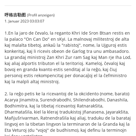
呼格吉勒图
(Profil anzeigen)
1. Januar 2023 03:03:07
1.En la jaro de ĉevalo, la reganto Khri Ide Sron Btsan restis en
la palaco "On Can Do" en sKyi. La malnovaj militestroj de alta
kaj malalta tibetoj, ankaŭ la "rabistoj", nome, la Ujguroj estis
konkeritaj, kaj li ricevis obeon de Garlog tra unu ambasadoro.
La grandaj ministroj Zan Khri Zur ram Sag kaj Man rje Iha Lod,
kaj aliaj alportis tributon el la teritorioj. Kameloj, ĉevaloj kaj
bovoj en granda kvanto estis senditaj al la reĝo, kaj ĉiuj
personoj estis rekompencitaj per donacaĵoj el la ĉefministro
kaj la malpli altaj ministroj.
2. la reĝo petis ke la ricevantoj de la okcidento (nome, barato)
Acarya Jinamitra, Surendrabodhi, Shilendrabodhi, Danashila,
Bodhimitra, kaj la tibetaj ricevantoj Ratnarakŝita,
Dharmataŝila, kiel la kleraj tradukistoj Jñanasena, Jayarakŝita,
Mañjuŝrivarman, Ratnendraŝila kaj aliaj, traduku de la barataj
lingvoj en la tibetan lingvon la terminaron de la Granda kaj la
Eta Veturoj (du "vojoj" de budhismo), kaj definu la terminojn