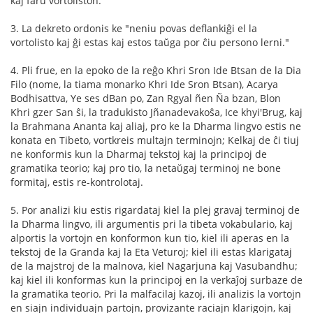
kaj faru vortoliston.
3. La dekreto ordonis ke "neniu povas deflankiĝi el la
vortolisto kaj ĝi estas kaj estos taŭga por ĉiu persono lerni."
4. Pli frue, en la epoko de la reĝo Khri Sron Ide Btsan de la Dia
Filo (nome, la tiama monarko Khri Ide Sron Btsan), Acarya
Bodhisattva, Ye ses dBan po, Zan Rgyal ñen Ña bzan, Blon
Khri gzer San ŝi, la tradukisto Jñanadevakoŝa, Ice khyi'Brug, kaj
la Brahmana Ananta kaj aliaj, pro ke la Dharma lingvo estis ne
konata en Tibeto, vortkreis multajn terminojn; Kelkaj de ĉi tiuj
ne konformis kun la Dharmaj tekstoj kaj la principoj de
gramatika teorio; kaj pro tio, la netaŭgaj terminoj ne bone
formitaj, estis re-kontrolotaj.
5. Por analizi kiu estis rigardataj kiel la plej gravaj terminoj de
la Dharma lingvo, ili argumentis pri la tibeta vokabulario, kaj
alportis la vortojn en konformon kun tio, kiel ili aperas en la
tekstoj de la Granda kaj la Eta Veturoj; kiel ili estas klarigataj
de la majstroj de la malnova, kiel Nagarjuna kaj Vasubandhu;
kaj kiel ili konformas kun la principoj en la verkaĵoj surbaze de
la gramatika teorio. Pri la malfacilaj kazoj, ili analizis la vortojn
en siajn individuajn partojn, provizante raciajn klarigojn, kaj