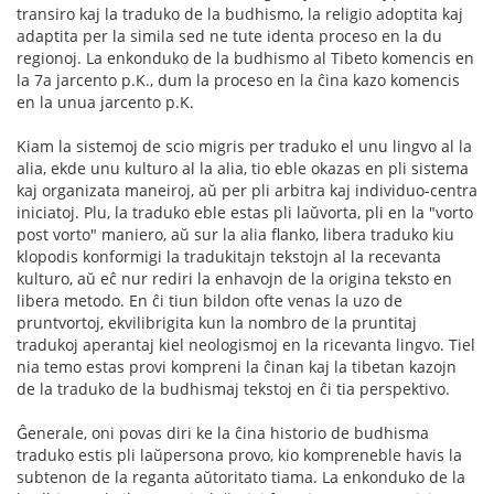
transiro kaj la traduko de la budhismo, la religio adoptita kaj
adaptita per la simila sed ne tute identa proceso en la du
regionoj. La enkonduko de la budhismo al Tibeto komencis en
la 7a jarcento p.K., dum la proceso en la ĉina kazo komencis
en la unua jarcento p.K.
Kiam la sistemoj de scio migris per traduko el unu lingvo al la
alia, ekde unu kulturo al la alia, tio eble okazas en pli sistema
kaj organizata maneiroj, aŭ per pli arbitra kaj individuo-centra
iniciatoj. Plu, la traduko eble estas pli laŭvorta, pli en la "vorto
post vorto" maniero, aŭ sur la alia flanko, libera traduko kiu
klopodis konformigi la tradukitajn tekstojn al la recevanta
kulturo, aŭ eĉ nur rediri la enhavojn de la origina teksto en
libera metodo. En ĉi tiun bildon ofte venas la uzo de
pruntvortoj, ekvilibrigita kun la nombro de la pruntitaj
tradukoj aperantaj kiel neologismoj en la ricevanta lingvo. Tiel
nia temo estas provi kompreni la ĉinan kaj la tibetan kazojn
de la traduko de la budhismaj tekstoj en ĉi tia perspektivo.
Ĝenerale, oni povas diri ke la ĉina historio de budhisma
traduko estis pli laŭpersona provo, kio kompreneble havis la
subtenon de la reganta aŭtoritato tiama. La enkonduko de la