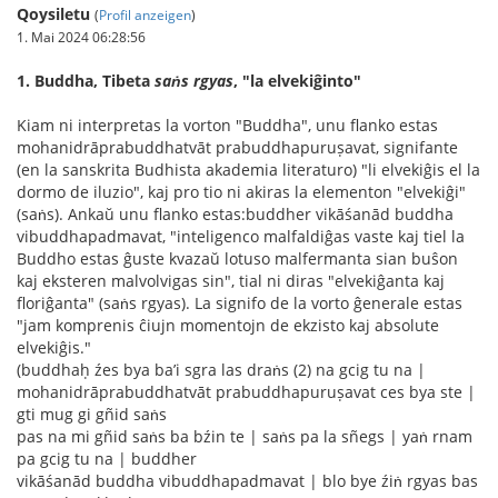
Qoysiletu
(
Profil anzeigen
)
1. Mai 2024 06:28:56
1. Buddha, Tibeta
saṅs rgyas
, "la elvekiĝinto"
Kiam ni interpretas la vorton "Buddha", unu flanko estas
mohanidrāprabuddhatvāt prabuddhapuruṣavat, signifante
(en la sanskrita Budhista akademia literaturo) "li elvekiĝis el la
dormo de iluzio", kaj pro tio ni akiras la elementon "elvekiĝi"
(saṅs). Ankaŭ unu flanko estas:buddher vikāśanād buddha
vibuddhapadmavat, "inteligenco malfaldiĝas vaste kaj tiel la
Buddho estas ĝuste kvazaŭ lotuso malfermanta sian buŝon
kaj eksteren malvolvigas sin", tial ni diras "elvekiĝanta kaj
floriĝanta" (saṅs rgyas). La signifo de la vorto ĝenerale estas
"jam komprenis ĉiujn momentojn de ekzisto kaj absolute
elvekiĝis."
(buddhaḥ źes bya ba’i sgra las draṅs (2) na gcig tu na |
mohanidrāprabuddhatvāt prabuddhapuruṣavat ces bya ste |
gti mug gi gñid saṅs
pas na mi gñid saṅs ba bźin te | saṅs pa la sñegs | yaṅ rnam
pa gcig tu na | buddher
vikāśanād buddha vibuddhapadmavat | blo bye źiṅ rgyas bas