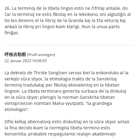
26. La terminoj de la tibeta lingvo estis ne ĉifritaj antaŭe, do
ĉar la terminoj ne estis fiksitaj en la leksikono, oni alglutiĝis al
tio kio devenis el la libroj de la Granda kaj la Eta veturoj kaj
ankaŭ la libroj pri lingvo kiam klarigi. Nun la unua parto
finiĝas.
呼格吉勒图
(Profil anzeigen)
22. Januar 2023 10:06:55
La dekreto de Thride Songtsen servas kiel la enkonduko al la
verkaĵo sGra sbyor, la etimologia trakto de la Sanskritaj
terminoj tradukataj per fiksitaj ekvivalentoj en la tibetan
lingvon. La tibeta terminaro generita surbaza de la diskutoj
en la sGra sbyor, plenigis la norman Sanskrita-tibetan
vortoprovizon nomitan Maha-vyutpatti, "la grandega
etimologio".
Ofte kelkaj alternativoj estis diskutitaj en la sGra sbyor antaŭ
la fina decido kiam la normigita tibeta termino estis
konsentita, probable respegulante realajn akademiajn