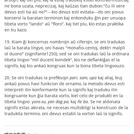
ne bona uzata, neprecizaj, kaj kaŭzas tian dubon:"ĉu ili vere
devus esti tia aŭ ne?"---kio devus esti evitata---do oni povus
konservi la baratan terminon kaj enkonduku ĝin per unuopa
tibeta vorto "lando" aŭ "floro", kaj tiel plu, kio estas praktika
en tiu kazo.
19. Kiam ĝi koncernas nombrojn aŭ ciferojn, se oni tradukas
laŭ la barata lingvo, oni havas "monaĥo-centoj, dektri malpli
ol duono" (signifante1250), sed se oni tradukas laŭ la ordinara
tibeta lingvo "mil ducent kvindek", kio ne deflankiĝas el la
signifo, kaj kio ankaŭ kongruas kun la bona tibeta lingvouzo.
20. Se oni tradukas la prefiksojn
pari, sam, upa
kaj aliaj, kiuj
ankaŭ povus havi funkcion de ornamo, la metodo devus esti
interpreti ilin konformante kun la signifo kaj traduku ilin
kongruante kun ĝia barata vorto, kiel celo de produkti en la
tibeta lingvo: y
ons-su, yan dag pa,
kaj
ñe ba
. Se ne aldonata
signifo estas akirata, ne necesas multobligi la konstruon de la
tradukita termino, oni devus establi la vorton laŭ la signifo.