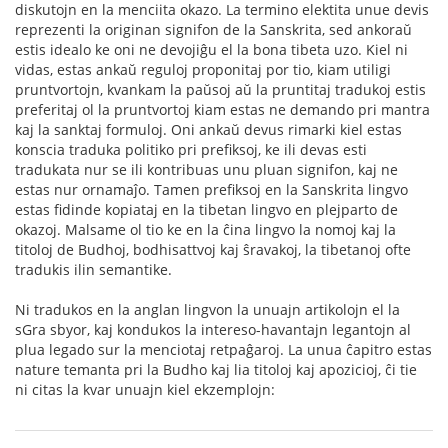
diskutojn en la menciita okazo. La termino elektita unue devis
reprezenti la originan signifon de la Sanskrita, sed ankoraŭ
estis idealo ke oni ne devojiĝu el la bona tibeta uzo. Kiel ni
vidas, estas ankaŭ reguloj proponitaj por tio, kiam utiligi
pruntvortojn, kvankam la paŭsoj aŭ la pruntitaj tradukoj estis
preferitaj ol la pruntvortoj kiam estas ne demando pri mantra
kaj la sanktaj formuloj. Oni ankaŭ devus rimarki kiel estas
konscia traduka politiko pri prefiksoj, ke ili devas esti
tradukata nur se ili kontribuas unu pluan signifon, kaj ne
estas nur ornamaĵo. Tamen prefiksoj en la Sanskrita lingvo
estas fidinde kopiataj en la tibetan lingvo en plejparto de
okazoj. Malsame ol tio ke en la ĉina lingvo la nomoj kaj la
titoloj de Budhoj, bodhisattvoj kaj ŝravakoj, la tibetanoj ofte
tradukis ilin semantike.
Ni tradukos en la anglan lingvon la unuajn artikolojn el la
sGra sbyor, kaj kondukos la intereso-havantajn legantojn al
plua legado sur la menciotaj retpaĝaroj. La unua ĉapitro estas
nature temanta pri la Budho kaj lia titoloj kaj apozicioj, ĉi tie
ni citas la kvar unuajn kiel ekzemplojn: