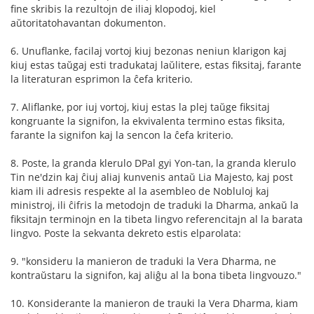
fine skribis la rezultojn de iliaj klopodoj, kiel
aŭtoritatohavantan dokumenton.
6. Unuflanke, facilaj vortoj kiuj bezonas neniun klarigon kaj
kiuj estas taŭgaj esti tradukataj laŭlitere, estas fiksitaj, farante
la literaturan esprimon la ĉefa kriterio.
7. Aliflanke, por iuj vortoj, kiuj estas la plej taŭge fiksitaj
kongruante la signifon, la ekvivalenta termino estas fiksita,
farante la signifon kaj la sencon la ĉefa kriterio.
8. Poste, la granda klerulo DPal gyi Yon-tan, la granda klerulo
Tin ne'dzin kaj ĉiuj aliaj kunvenis antaŭ Lia Majesto, kaj post
kiam ili adresis respekte al la asembleo de Nobluloj kaj
ministroj, ili ĉifris la metodojn de traduki la Dharma, ankaŭ la
fiksitajn terminojn en la tibeta lingvo referencitajn al la barata
lingvo. Poste la sekvanta dekreto estis elparolata:
9. "konsideru la manieron de traduki la Vera Dharma, ne
kontraŭstaru la signifon, kaj aliĝu al la bona tibeta lingvouzo."
10. Konsiderante la manieron de trauki la Vera Dharma, kiam