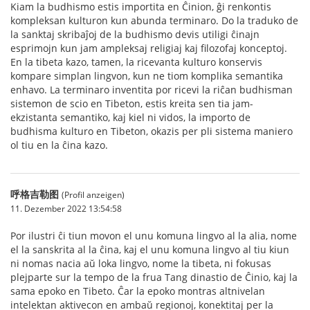
Kiam la budhismo estis importita en Ĉinion, ĝi renkontis
kompleksan kulturon kun abunda terminaro. Do la traduko de
la sanktaj skribaĵoj de la budhismo devis utiligi ĉinajn
esprimojn kun jam ampleksaj religiaj kaj filozofaj konceptoj.
En la tibeta kazo, tamen, la ricevanta kulturo konservis
kompare simplan lingvon, kun ne tiom komplika semantika
enhavo. La terminaro inventita por ricevi la riĉan budhisman
sistemon de scio en Tibeton, estis kreita sen tia jam-
ekzistanta semantiko, kaj kiel ni vidos, la importo de
budhisma kulturo en Tibeton, okazis per pli sistema maniero
ol tiu en la ĉina kazo.
呼格吉勒图
(Profil anzeigen)
11. Dezember 2022 13:54:58
Por ilustri ĉi tiun movon el unu komuna lingvo al la alia, nome
el la sanskrita al la ĉina, kaj el unu komuna lingvo al tiu kiun
ni nomas nacia aŭ loka lingvo, nome la tibeta, ni fokusas
plejparte sur la tempo de la frua Tang dinastio de Ĉinio, kaj la
sama epoko en Tibeto. Ĉar la epoko montras altnivelan
intelektan aktivecon en ambaŭ regionoj, konektitaj per la