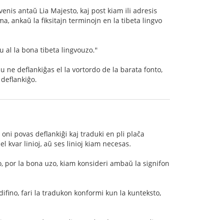
nvenis antaŭ Lia Majesto, kaj post kiam ili adresis
ma, ankaŭ la fiksitajn terminojn en la tibeta lingvo
u al la bona tibeta lingvouzo."
u ne deflankiĝas el la vortordo de la barata fonto,
 deflankiĝo.
 oni povas deflankiĝi kaj traduki en pli plaĉa
 kvar linioj, aŭ ses linioj kiam necesas.
do, por la bona uzo, kiam konsideri ambaŭ la signifon
difino, fari la tradukon konformi kun la kunteksto,