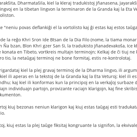
arakŝita, Dharmataŝila, kiel la kleraj tradukistoj Jñanasena, Jayarak
ingvoj en la tibetan lingvon la terminaron de la Granda kaj la Eta V
oliston.
e "neniu povas deflankiĝi el la vortolisto kaj ĝi estas kaj estos taŭg
o de la reĝo Khri Sron Ide Btsan de la Dia Filo (nome, la tiama mona
 Ña bzan, Blon Khri gzer San ŝi, la tradukisto Jñanadevakoŝa, Ice kh
 konata en Tibeto, vortkreis multajn terminojn; Kelkaj de ĉi tiuj ne
ro tio, la netaŭgaj terminoj ne bone formitaj, estis re-kontrolotaj.
 rigardataj kiel la plej gravaj terminoj de la Dharma lingvo, ili argum
el ili aperas en la tekstoj de la Granda kaj la Eta Veturoj; kiel ili e
u; kaj kiel ili konformas kun la principoj en la verkaĵoj surbaze de l
iajn individuajn partojn, provizante raciajn klarigojn, kaj fine skribis 
okumenton.
rtoj kiuj bezonas neniun klarigon kaj kiuj estas taŭgaj esti tradukataj
io.
rtoj, kiuj estas la plej taŭge fiksitaj kongruante la signifon, la ekviva
.