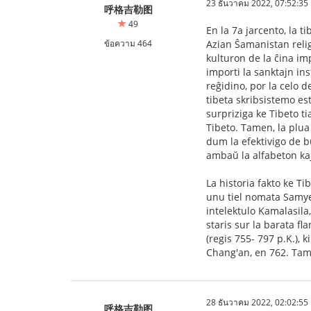
23 ธันวาคม 2022, 07:52:35
呼格吉勒图
49
En la 7a jarcento, la t
ข้อความ 464
Azian Ŝamanistan religi
kulturon de la ĉina imp
importi la sanktajn in
reĝidino, por la celo 
tibeta skribsistemo est
surpriziga ke Tibeto ti
Tibeto. Tamen, la plua 
dum la efektivigo de b
ambaŭ la alfabeton kaj
La historia fakto ke T
unu tiel nomata Samye
intelektulo Kamalasila
staris sur la barata fl
(regis 755- 797 p.K.), 
Chang'an, en 762. Tamen
28 ธันวาคม 2022, 02:02:55
呼格吉勒图