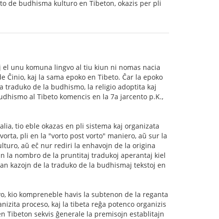
orto de budhisma kulturo en Tibeton, okazis per pli
kaj el unu komuna lingvo al tiu kiun ni nomas nacia
de Ĉinio, kaj la sama epoko en Tibeto. Ĉar la epoko
a traduko de la budhismo, la religio adoptita kaj
udhismo al Tibeto komencis en la 7a jarcento p.K.,
alia, tio eble okazas en pli sistema kaj organizata
ŭvorta, pli en la "vorto post vorto" maniero, aŭ sur la
ulturo, aŭ eĉ nur rediri la enhavojn de la origina
kun la nombro de la pruntitaj tradukoj aperantaj kiel
etan kazojn de la traduko de la budhismaj tekstoj en
ovo, kio kompreneble havis la subtenon de la reganta
anizita proceso, kaj la tibeta reĝa potenco organizis
n Tibeton sekvis ĝenerale la premisojn establitajn