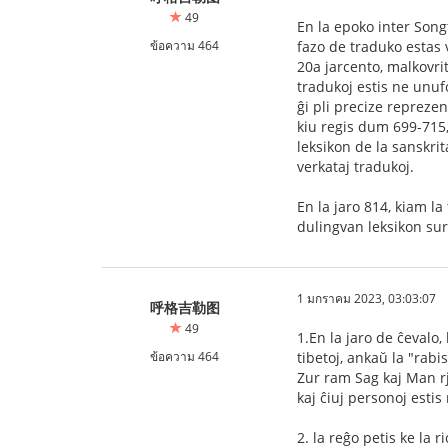
49
En la epoko inter Songt
ข้อความ 464
fazo de traduko estas 
20a jarcento, malkovrit
tradukoj estis ne unufo
ĝi pli precize reprezen
kiu regis dum 699-715, 
leksikon de la sanskrit
verkataj tradukoj.
En la jaro 814, kiam l
dulingvan leksikon sur
1 มกราคม 2023, 03:03:07
呼格吉勒图
49
1.En la jaro de ĉevalo,
ข้อความ 464
tibetoj, ankaŭ la "rabi
Zur ram Sag kaj Man rje
kaj ĉiuj personoj estis
2. la reĝo petis ke la