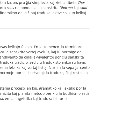
tan kazon, pro ĝia simpleco, kaj kiel la tibeta
Chos
vorto
chos
respondas al la sanskrita
Dharma
kaj
skad
dinamikon de la ĉinaj tradukaj aktivecoj kun kelkaj
vas kelkajn fazojn. En la komenco, la terminaro
or la sanskrita vortoj evoluis, kaj iu normigo de
grandkvanto da ĉinaj ekvivalentoj por ĉiu sanskrita
a traduka tradicio, sed ĉiu tradukisto ankoraŭ havis
a leksika kaj vortaj listoj. Nur en la sepa jarcento
 normojn por esti sekvotaj: la tradukoj ĉiuj restis en
istema proceso, en kiu, gramatiko kaj leksiko por la
rganizita kaj planita metodo per kiu la budhismo estis
a, en la lingvistika kaj traduka historio.