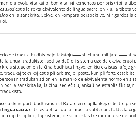
en plu evoluigita kaj plibonigita. Ni komencos per priskribi la tibe
os skad
estis la rekta ekvivalento de lingua sacra, en kiu, la tibeta 
aŝaa
en la sanskrita. Sekve, en kompara perspektivo, ni rigardos la 
loj.
torio de traduki budhismajn tekstojn——pli ol unu mil jaroj——ni ha
de la unuaj tradukistoj, sed baldaŭ pli sistema uzo de ekvivalentoj p
o kreis situacion en la ĉina budhista lingvo, en kiu ekzistas iufoje 
 tradukaj teknikoj estis pli arbitraj ol poste, kun pli forte establit
personan tradukan stilon en la manko de ekvivalenta normo en sistem
on por la sanskrita kaj la ĉina, sed eĉ tiuj ankaŭ ne establis fiksitajn
 tradukisto.
oceso de importi budhismon el Barato en ĉiuj flankoj, estis tre pli s
ŭ
lingua sacra
, estis establita sub la imperia subtenon. Fakte, la o
un ĉiuj disciplinoj kaj sistemoj de scio, estas tre mirinda, se ne unik