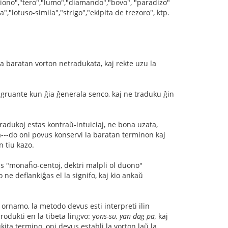
egiono","tero","lumo","diamando","bovo", "paradizo"
","lotuso-simila","strigo","ekipita de trezoro", ktp.
i la baratan vorton netradukata, kaj rekte uzu la
ngruante kun ĝia ĝenerala senco, kaj ne traduku ĝin
j tradukoj estas kontraŭ-intuiciaj, ne bona uzata,
ta---do oni povus konservi la baratan terminon kaj
n tiu kazo.
as "monaĥo-centoj, dektri malpli ol duono"
 ne deflankiĝas el la signifo, kaj kio ankaŭ
 ornamo, la metodo devus esti interpreti ilin
odukti en la tibeta lingvo: y
ons-su, yan dag pa,
kaj
kita termino, oni devus establi la vorton laŭ la