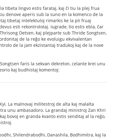
tibeta lingvo estis farataj, kaj ĉi tiu la plej frua
kiu denove aperis sub la suno en la komenco de la
j tibetaj intelektuloj rimarkis ke la pli fruaj
evus esti rekontrolotaj. Iugrade, tio estis ebla, ĉar
e Thrisong Detsen, kaj plejparte sub Thride Songtsen,
 ordonitaj de la reĝo ke evoluigu ekvivalentan
ntrolo de la jam ekzistantaj tradukoj kaj de la nove
 Songtsen faris la sekvan dekreton, celante krei unu
teorio kaj budhistaj komentoj:
yi. La malnovaj militestroj de alta kaj malalta
log tra unu ambasadoro. La grandaj ministroj Zan Khri
j kaj bovoj en granda kvanto estis senditaj al la reĝo,
istroj.
abodhi, Shilendrabodhi, Danashila, Bodhimitra, kaj la