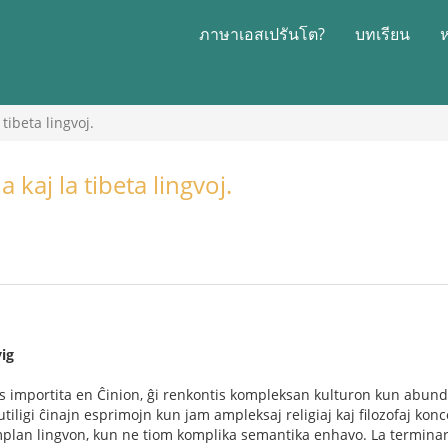
ภาษาเอสเปรันโต?
บทเรียน
tibeta lingvoj.
 kaj la tibeta lingvoj.
vig
 importita en Ĉinion, ĝi renkontis kompleksan kulturon kun abunda
iligi ĉinajn esprimojn kun jam ampleksaj religiaj kaj filozofaj konce
plan lingvon, kun ne tiom komplika semantika enhavo. La terminaro