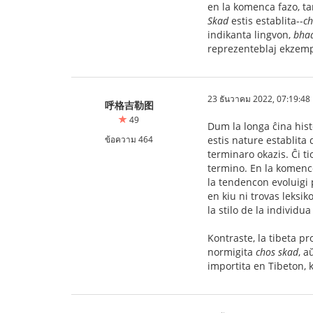
en la komenca fazo, tam
Skad
estis establita--
ch
indikanta lingvon,
bha
reprezenteblaj ekzemp
23 ธันวาคม 2022, 07:19:48
呼格吉勒图
49
Dum la longa ĉina his
ข้อความ 464
estis nature establita 
terminaro okazis. Ĉi ti
termino. En la komenco,
la tendencon evoluigi 
en kiu ni trovas leksik
la stilo de la individua
Kontraste, la tibeta pr
normigita
chos skad
, a
importita en Tibeton, k