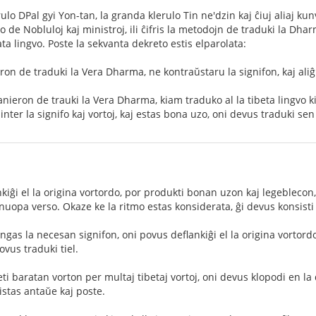
rulo DPal gyi Yon-tan, la granda klerulo Tin ne'dzin kaj ĉiuj aliaj ku
 de Nobluloj kaj ministroj, ili ĉifris la metodojn de traduki la Dhar
ata lingvo. Poste la sekvanta dekreto estis elparolata:
ron de traduki la Vera Dharma, ne kontraŭstaru la signifon, kaj aliĝ
nieron de trauki la Vera Dharma, kiam traduko al la tibeta lingvo ki
nter la signifo kaj vortoj, kaj estas bona uzo, oni devus traduki sen
kiĝi el la origina vortordo, por produkti bonan uzon kaj legeblecon,
opa verso. Okaze ke la ritmo estas konsiderata, ĝi devus konsisti el
ingas la necesan signifon, oni povus deflankiĝi el la origina vortor
povus traduki tiel.
ti baratan vorton per multaj tibetaj vortoj, oni devus klopodi en la 
istas antaŭe kaj poste.