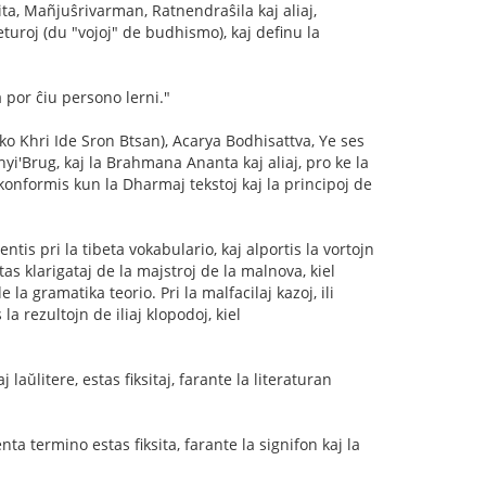
ŝita, Mañjuŝrivarman, Ratnendraŝila kaj aliaj,
eturoj (du "vojoj" de budhismo), kaj definu la
a por ĉiu persono lerni."
rko Khri Ide Sron Btsan), Acarya Bodhisattva, Ye ses
yi'Brug, kaj la Brahmana Ananta kaj aliaj, pro ke la
 konformis kun la Dharmaj tekstoj kaj la principoj de
entis pri la tibeta vokabulario, kaj alportis la vortojn
stas klarigataj de la majstroj de la malnova, kiel
a gramatika teorio. Pri la malfacilaj kazoj, ili
la rezultojn de iliaj klopodoj, kiel
 laŭlitere, estas fiksitaj, farante la literaturan
lenta termino estas fiksita, farante la signifon kaj la