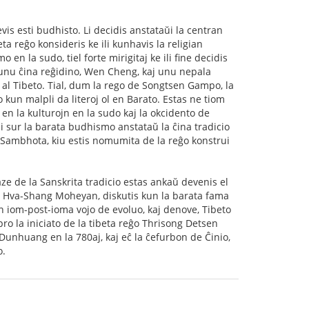
vis esti budhisto. Li decidis anstataŭi la centran
ta reĝo konsideris ke ili kunhavis la religian
 en la sudo, tiel forte mirigitaj ke ili fine decidis
n unu ĉina reĝidino, Wen Cheng, kaj unu nepala
o al Tibeto. Tial, dum la rego de Songtsen Gampo, la
 kun malpli da literoj ol en Barato. Estas ne tiom
j en la kulturojn en la sudo kaj la okcidento de
ni sur la barata budhismo anstataŭ la ĉina tradicio
i Sambhota, kiu estis nomumita de la reĝo konstrui
ze de la Sanskrita tradicio estas ankaŭ devenis el
, Hva-Shang Moheyan, diskutis kun la barata fama
n iom-post-ioma vojo de evoluo, kaj denove, Tibeto
 pro la iniciato de la tibeta reĝo Thrisong Detsen
i Dunhuang en la 780aj, kaj eĉ la ĉefurbon de Ĉinio,
o.