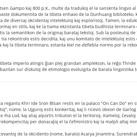
sen Gampo kaj 800 p.K., multe da tradukoj el la sanskrita lingvo al la 
vaste dokumentita de la tibeta enhavo de la Dunhuang biblioteko, 
a de diversaj okcidentaj intelektuloj kaj esploristoj. Tamen, la edukita
rmaj en stilo, kaj ke la tiama ekzistanta tibeta budhista terminaro d
tis la semantikon de la originaj barataj tekstoj. Sub la posteuloj d
tia rekontrolo estis decidita, kaj unu komitato de intelektuloj estis
a kaj la tibeta terminaro, estanta kiel ne-defiebla normo por la reko
a tibeta imperio atingis ĝian plej grandan amplekson, la reĝo Thride
bazitan sur diskutoj de etimologio evoluigita de barata lingvistika 
 la reganto Khri Ide Sron Btsan restis en la palaco "On Can Do" en sK
stoj", nome, la Ujguroj estis konkeritaj, kaj li ricevis obeon de Gar
 Iha Lod, kaj aliaj alportis tributon el la teritorioj. Kameloj, ĉevalo
 rekompencitaj per donacaĵoj el la ĉefministro kaj la malpli altaj min
 ricevantoj de la okcidento (nome, barato) Acarya Jinamitra, Surendr