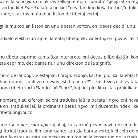
ya
, el la sono
gau
, oni akiras kelkajn entojn: "parolo" "geografika r
s vorton kiel
Kauŝika
laŭ-sone kiel "devi fari kun kuŝa-herbo","edukita
ado, vi akiras multoblan liston de tibetaj vortoj.
i la multoblan liston en unu tibetan vorton, oni devas decidi unu.
a kialo elekti ĉiun ajn el la eblaj tibetaj ekvivalentoj, oni povus las
unu tibeta esprimo kun taŭga interpreto, oni devus plibonigi ĝin ko
eta esprimo, decidante nur unu direkton de la signifo.
ojn de landoj, viv-estaĵojn, florojn, arbojn, kaj tiel plu, kaj la ebla
tian dubon:"ĉu ili vere devus esti tia aŭ ne?"---kio devus esti evita
a tibeta vorto "lando" aŭ "floro", kaj tiel plu, kio estas praktika e
nombrojn aŭ ciferojn, se oni tradukas laŭ la barata lingvo, oni hav
e oni tradukas laŭ la ordinara tibeta lingvo "mil ducent kvindek", kio
ibeta lingvouzo.
 prefiksojn
pari, sam, upa
kaj aliaj, kiuj ankaŭ povus havi funkcion de
ifo kaj traduku ilin kongruante kun ĝia barata vorto, kiel celo de pr
signifo estas akirata, ne necesas multobligi la konstruon de la tradu