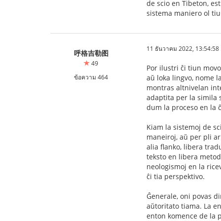
de scio en Tibeton, est
sistema maniero ol tiu
11 ธันวาคม 2022, 13:54:58
呼格吉勒图
49
Por ilustri ĉi tiun mov
ข้อความ 464
aŭ loka lingvo, nome la
montras altnivelan inte
adaptita per la simila
dum la proceso en la ĉ
Kiam la sistemoj de sci
maneiroj, aŭ per pli ar
alia flanko, libera tra
teksto en libera metodo
neologismoj en la rice
ĉi tia perspektivo.
Ĝenerale, oni povas di
aŭtoritato tiama. La en
enton komence de la pr