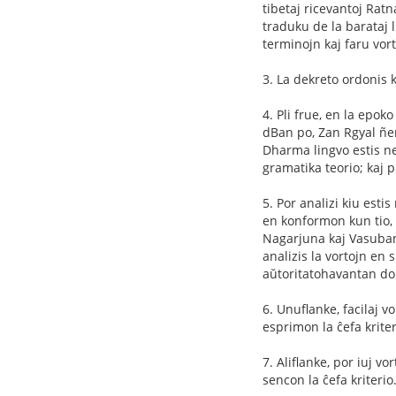
tibetaj ricevantoj Ratn
traduku de la barataj l
terminojn kaj faru vort
3. La dekreto ordonis k
4. Pli frue, en la epok
dBan po, Zan Rgyal ñen
Dharma lingvo estis ne
gramatika teorio; kaj p
5. Por analizi kiu estis
en konformon kun tio, ki
Nagarjuna kaj Vasubandh
analizis la vortojn en s
aŭtoritatohavantan d
6. Unuflanke, facilaj vo
esprimon la ĉefa kriter
7. Aliflanke, por iuj vo
sencon la ĉefa kriterio