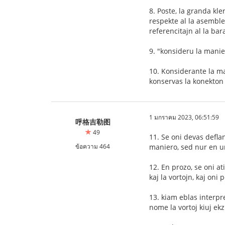
8. Poste, la granda kle
respekte al la asembleo
referencitajn al la bar
9. "konsideru la manie
10. Konsiderante la ma
konservas la konekton i
1 มกราคม 2023, 06:51:59
呼格吉勒图
49
11. Se oni devas deflan
ข้อความ 464
maniero, sed nur en unu
12. En prozo, se oni at
kaj la vortojn, kaj oni 
13. kiam eblas interpre
nome la vortoj kiuj ekz