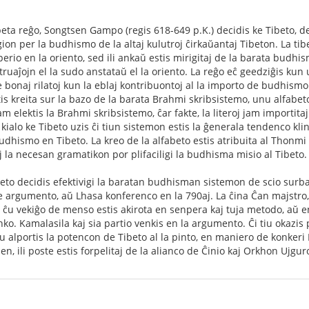
ibeta reĝo, Songtsen Gampo (regis 618-649 p.K.) decidis ke Tibeto, de
on per la budhismo de la altaj kulutroj ĉirkaŭantaj Tibeton. La tibe
erio en la oriento, sed ili ankaŭ estis mirigitaj de la barata budhismo
struaĵojn el la sudo anstataŭ el la oriento. La reĝo eĉ geedziĝis ku
de bonaj rilatoj kun la eblaj kontribuontoj al la importo de budhism
is kreita sur la bazo de la barata Brahmi skribsistemo, unu alfabeto
am elektis la Brahmi skribsistemo, ĉar fakte, la literoj jam importita
kialo ke Tibeto uzis ĉi tiun sistemon estis la ĝenerala tendenco kli
udhismo en Tibeto. La kreo de la alfabeto estis atribuita al Thonm
 la necesan gramatikon por plifaciligi la budhisma misio al Tibeto.
ibeto decidis efektivigi la baratan budhisman sistemon de scio surba
 argumento, aŭ Lhasa konferenco en la 790aj. La ĉina Ĉan majstro
, ĉu vekiĝo de menso estis akirota en senpera kaj tuja metodo, aŭ e
anko. Kamalasila kaj sia partio venkis en la argumento. Ĉi tiu okazis
kiu alportis la potencon de Tibeto al la pinto, en maniero de konker
, ili poste estis forpelitaj de la alianco de Ĉinio kaj Orkhon Ujgur