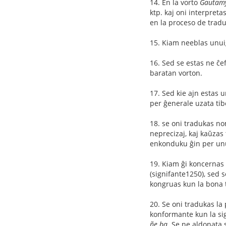
14. En la vorto
Gautam
ktp. kaj oni interpreta
en la proceso de traduk
15. Kiam neeblas unuig
16. Sed se estas ne ĉef
baratan vorton.
17. Sed kie ajn estas 
per ĝenerale uzata tib
18. se oni tradukas nom
neprecizaj, kaj kaŭzas 
enkonduku ĝin per unuop
19. Kiam ĝi koncernas 
(signifante1250), sed s
kongruas kun la bona t
20. Se oni tradukas la
konformante kun la sign
ñe ba
. Se ne aldonata 