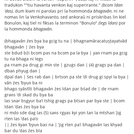
tradukon ""tiu havanta venkon kaj superirante."
(bcom ldan
’das)
, dum kiam ni parolas pri la hommonda
bhagavān
, ni ne
nomas lin la Venkohavanto, sed ankoraŭ ni priskribas lin kiel
Bonulon, kaj tiel ni fiksas la terminon "Bonulo"
(legs ldan)
por
la hommonda
bhagavān
.
(bhagavān źes bya ba gcig tu na | bhagnamāracatuṣṭayatvād
bhagavān | źes bya
ste bdud bźi bcom pas na bcom pa la bya | yaṅ rnam pa gcig
tu na bhaga ni legs
pa rnam pa drug gi miṅ ste | gzugs daṅ | (4) grags pa daṅ |
dbaṅ phyug daṅ |
dpal daṅ | śes rab daṅ | brtson pa ste ’di drug gi spyi la bya |
vān źes ’byuṅ ba ni
bhago syāstīti bhagavān źes ldan par bśad de | de rnam
graṅs ’di skad du bya ba
las sṅar bsgyur ba’i tshig grags pa btsan par bya ste | bcom
ldan ’das źes bya ba
ni mdo sde dag las (5) saṅs rgyas kyi yon tan la mtshan ’jig
rten las ’das pa’o
|| źes kyaṅ ’byuṅ bas na | ’jig rten pa’i bhagavān las khyad
bar du ’das źes bla