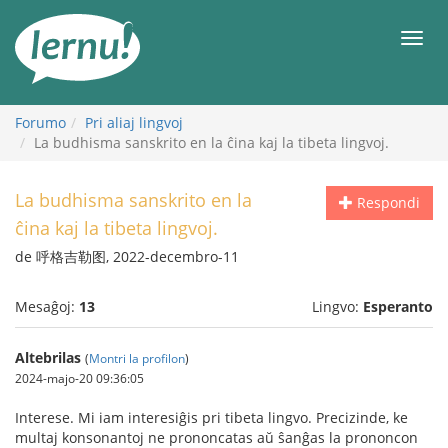
Al
la
Men
enhavo
Forumo
Pri aliaj lingvoj
La budhisma sanskrito en la ĉina kaj la tibeta lingvoj.
La budhisma sanskrito en la
Respondi
ĉina kaj la tibeta lingvoj.
de 呼格吉勒图, 2022-decembro-11
Mesaĝoj:
13
Lingvo:
Esperanto
Altebrilas
(
Montri la profilon
)
2024-majo-20 09:36:05
Interese. Mi iam interesiĝis pri tibeta lingvo. Precizinde, ke
multaj konsonantoj ne prononcatas aŭ ŝanĝas la prononcon