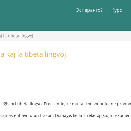
Эсперанто?
Курс
 la tibeta lingvoj.
 kaj la tibeta lingvoj.
esiĝis pri tibeta lingvo. Precizinde, ke multaj konsonantoj ne pron
oj ŝajnas enhavi tutan frazon. Domaĝe, ke la streketoj (kiujn rekom