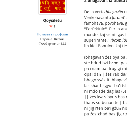
2.bhagavān, la tibeta
De la vorto
bhagavān
u
Venkohavanto (
bcom
)"
Qoysiletu
famohava, povohava, gr
1
"Perfektulo". Per la an
Показать профиль
mondo. kaj se ni igas t
Страна: Китай
superirante."
(bcom lda
Сообщений: 144
lin kiel Bonulon, kaj t
(bhagavān źes bya ba 
ste bdud bźi bcom pas
pa rnam pa drug gi mi
dpal daṅ | śes rab daṅ 
bhago syāstīti bhagav
las sṅar bsgyur ba’i t
ni mdo sde dag las (5) 
|| źes kyaṅ ’byuṅ bas n
thabs su bsnan te | bc
ni ’jig rten ba’i gźuṅ 
pa źes ’chad bas ’jig r