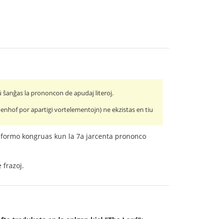
ŭ ŝanĝas la prononcon de apudaj literoj.
menhof por apartigi vortelementojn) ne ekzistas en tiu
skribformo kongruas kun la 7a jarcenta prononco
 frazoj.