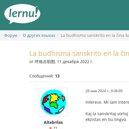
К
содержанию
Форум
О других языках
La budhisma sanskrito en la ĉina kaj
La budhisma sanskrito en la ĉina
от 呼格吉勒图, 11 декабря 2022 г.
Сообщений:
13
20 мая 2024 г., 9:36:05
Interese. Mi iam inter
Kaj la sanskritaj vort
ekzistas en tiu lingvo.
Altebrilas
77