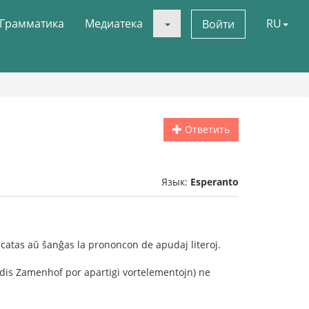
Грамматика
Медиатека
RU
Войти
Ответить
Язык:
Esperanto
oncatas aŭ ŝanĝas la prononcon de apudaj literoj.
endis Zamenhof por apartigi vortelementojn) ne