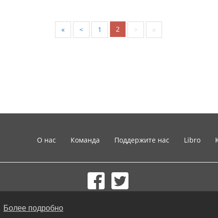
2
«
<
1
>
»
О нас
Команда
Поддержите нас
Libro
© 2002-2026 lernu.net |
Impressum
.
Более подробно