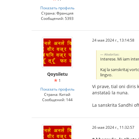
Показать профиль
Страна: Франция
Сообщений: 5393
24 мая 2024 г., 13:14:58
Altebrilas:
Interese. Mi iam inte
Kaj la sanskritaj vor
Qoysiletu
lingvo.
1
Vi prave, tial oni diri
Показать профиль
anstataŭ la nuna.
Страна: Китай
Сообщений: 144
La sanskrita Sandhi of
26 мая 2024 г., 11:32:57