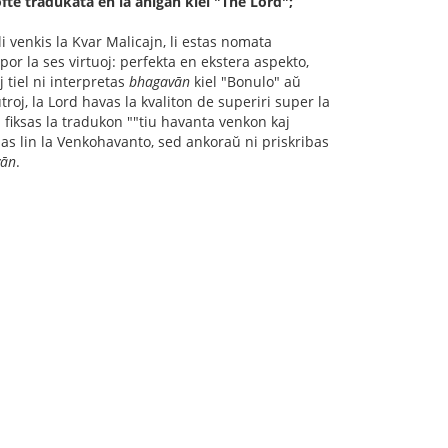
ofte tradukata en la anlgan kiel "The Lord";
 li venkis la Kvar Malicajn, li estas nomata
por la ses virtuoj: perfekta en ekstera aspekto,
aj tiel ni interpretas
bhagavān
kiel "Bonulo" aŭ
roj, la Lord havas la kvaliton de superiri super la
ni fiksas la tradukon ""tiu havanta venkon kaj
as lin la Venkohavanto, sed ankoraŭ ni priskribas
vān
.