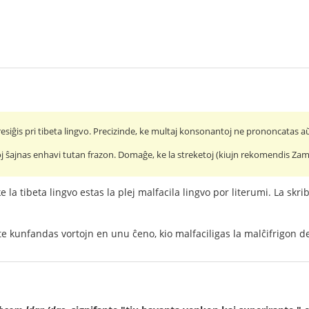
resiĝis pri tibeta lingvo. Precizinde, ke multaj konsonantoj ne prononcatas a
toj ŝajnas enhavi tutan frazon. Domaĝe, ke la streketoj (kiujn rekomendis Za
s ke la tibeta lingvo estas la plej malfacila lingvo por literumi. La 
te kunfandas vortojn en unu ĉeno, kio malfaciligas la malĉifrigon de