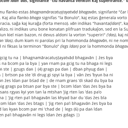
bcom ldan ’das
, signifante "tiu havanta venkon kaj superirante." 
nu flanko estas
bhagnamāracatuṣṭayatvād bhagavān
, signifante "ĉar
.. Kaj alia flanko
bhaga
signifas "la Bonulo", kaj estas ĝenerala vorto 
acia, saĝa kaj kuraĝa (forta menso).
vān
indikas "havanta(
ldan
)", k
alizo, ni indikas unu bone konatan plifruan tradukaĵon, sed en la Sut
iun kiel nian bazon, ni devus aldoni la vorton "superiri"
('das)
, kaj 
n ’das)
, dum kiam ni parolas pri la hommonda
bhagavān
, ni ne nom
iel ni fiksas la terminon "Bonulo"
(legs ldan)
por la hommonda
bhaga
gcig tu na | bhagnamāracatuṣṭayatvād bhagavān | źes bya
 na bcom pa la bya | yaṅ rnam pa gcig tu na bhaga ni legs
ṅ ste | gzugs daṅ | (4) grags pa daṅ | dbaṅ phyug daṅ |
| brtson pa ste ’di drug gi spyi la bya | vān źes ’byuṅ ba ni
ān źes ldan par bśad de | de rnam graṅs ’di skad du bya ba
shig grags pa btsan par bya ste | bcom ldan ’das źes bya ba
saṅs rgyas kyi yon tan la mtshan ’jig rten las ’das pa’o
a | ’jig rten pa’i bhagavān las khyad bar du ’das źes bla
om ldan ’das źes btags | ’jig rten pa’i bhagavān źes bya ba
ñid las kyaṅ bcom par mi ’chad de | legs (6) pa daṅ ldan
ten pa’i bhagavān ni legs ldan źes gdags |)