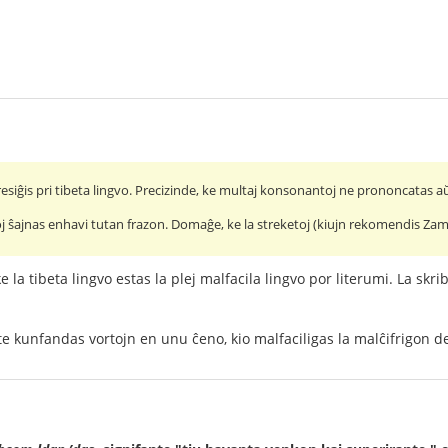
resiĝis pri tibeta lingvo. Precizinde, ke multaj konsonantoj ne prononcatas a
toj ŝajnas enhavi tutan frazon. Domaĝe, ke la streketoj (kiujn rekomendis Za
s ke la tibeta lingvo estas la plej malfacila lingvo por literumi. La 
te kunfandas vortojn en unu ĉeno, kio malfaciligas la malĉifrigon de