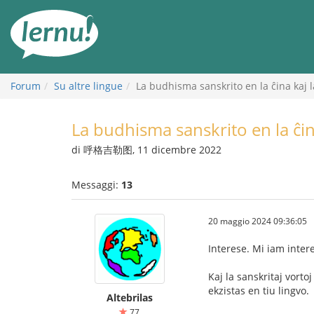
Vai
all’indice
Forum
Su altre lingue
La budhisma sanskrito en la ĉina kaj la
La budhisma sanskrito en la ĉina
di 呼格吉勒图, 11 dicembre 2022
Messaggi:
13
20 maggio 2024 09:36:05
Interese. Mi iam inter
Kaj la sanskritaj vort
ekzistas en tiu lingvo.
Altebrilas
77