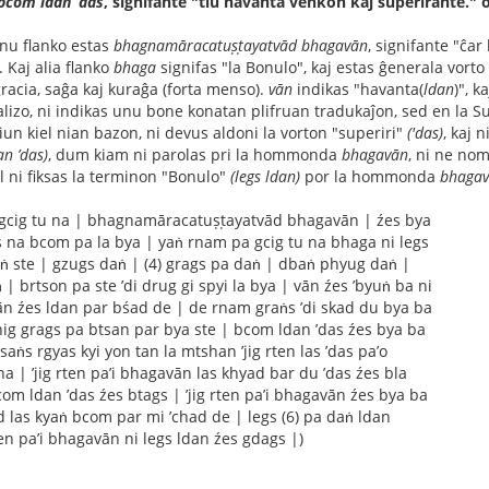
bcom ldan ’das
, signifante "tiu havanta venkon kaj superirante." 
nu flanko estas
bhagnamāracatuṣṭayatvād bhagavān
, signifante "ĉar
.. Kaj alia flanko
bhaga
signifas "la Bonulo", kaj estas ĝenerala vorto 
acia, saĝa kaj kuraĝa (forta menso).
vān
indikas "havanta(
ldan
)", k
alizo, ni indikas unu bone konatan plifruan tradukaĵon, sed en la Sut
iun kiel nian bazon, ni devus aldoni la vorton "superiri"
('das)
, kaj 
n ’das)
, dum kiam ni parolas pri la hommonda
bhagavān
, ni ne nom
iel ni fiksas la terminon "Bonulo"
(legs ldan)
por la hommonda
bhaga
gcig tu na | bhagnamāracatuṣṭayatvād bhagavān | źes bya
 na bcom pa la bya | yaṅ rnam pa gcig tu na bhaga ni legs
ṅ ste | gzugs daṅ | (4) grags pa daṅ | dbaṅ phyug daṅ |
| brtson pa ste ’di drug gi spyi la bya | vān źes ’byuṅ ba ni
ān źes ldan par bśad de | de rnam graṅs ’di skad du bya ba
shig grags pa btsan par bya ste | bcom ldan ’das źes bya ba
saṅs rgyas kyi yon tan la mtshan ’jig rten las ’das pa’o
a | ’jig rten pa’i bhagavān las khyad bar du ’das źes bla
om ldan ’das źes btags | ’jig rten pa’i bhagavān źes bya ba
ñid las kyaṅ bcom par mi ’chad de | legs (6) pa daṅ ldan
ten pa’i bhagavān ni legs ldan źes gdags |)