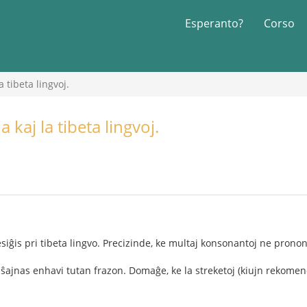
Esperanto?
Corso
 tibeta lingvoj.
 kaj la tibeta lingvoj.
esiĝis pri tibeta lingvo. Precizinde, ke multaj konsonantoj ne pron
oj ŝajnas enhavi tutan frazon. Domaĝe, ke la streketoj (kiujn rekom