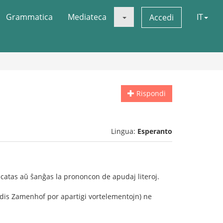
Grammatica
Mediateca
IT
Accedi
Rispondi
Lingua:
Esperanto
oncatas aŭ ŝanĝas la prononcon de apudaj literoj.
endis Zamenhof por apartigi vortelementojn) ne