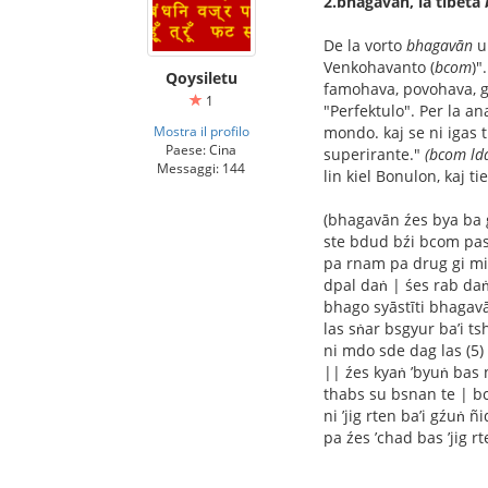
2.bhagavān, la tibeta
De la vorto
bhagavān
u
Venkohavanto (
bcom
)"
Qoysiletu
famohava, povohava, gr
1
"Perfektulo". Per la an
Mostra il profilo
mondo. kaj se ni igas t
Paese: Cina
superirante."
(bcom lda
Messaggi: 144
lin kiel Bonulon, kaj t
(bhagavān źes bya ba 
ste bdud bźi bcom pas
pa rnam pa drug gi mi
dpal daṅ | śes rab daṅ 
bhago syāstīti bhagav
las sṅar bsgyur ba’i t
ni mdo sde dag las (5) 
|| źes kyaṅ ’byuṅ bas n
thabs su bsnan te | bc
ni ’jig rten ba’i gźuṅ 
pa źes ’chad bas ’jig r