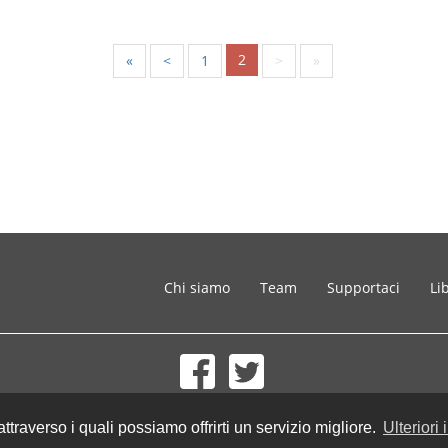
2
«
<
1
>
»
Chi siamo
Team
Supportaci
Li
© 2002-2026 lernu.net |
Impressum
 attraverso i quali possiamo offrirti un servizio migliore.
Ulteriori