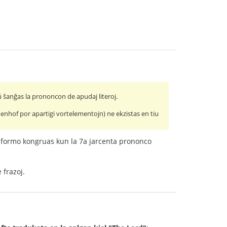
ŭ ŝanĝas la prononcon de apudaj literoj.
menhof por apartigi vortelementojn) ne ekzistas en tiu
skribformo kongruas kun la 7a jarcenta prononco
 frazoj.