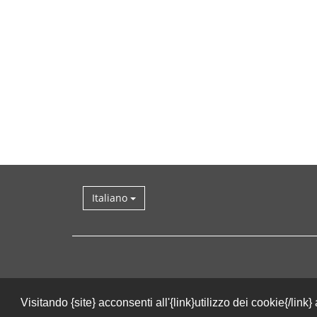
Italiano
Visitando {site} acconsenti all'{link}utilizzo dei cookie{/link}