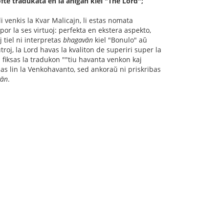
ofte tradukata en la anlgan kiel "The Lord";
 li venkis la Kvar Malicajn, li estas nomata
por la ses virtuoj: perfekta en ekstera aspekto,
aj tiel ni interpretas
bhagavān
kiel "Bonulo" aŭ
roj, la Lord havas la kvaliton de superiri super la
ni fiksas la tradukon ""tiu havanta venkon kaj
as lin la Venkohavanto, sed ankoraŭ ni priskribas
vān
.