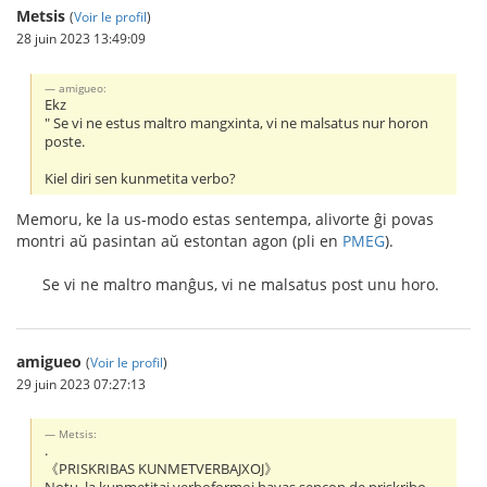
Metsis
(
Voir le profil
)
28 juin 2023 13:49:09
amigueo:
Ekz
" Se vi ne estus maltro mangxinta, vi ne malsatus nur horon
poste.
Kiel diri sen kunmetita verbo?
Memoru, ke la us-modo estas sentempa, alivorte ĝi povas
montri aŭ pasintan aŭ estontan agon (pli en
PMEG
).
Se vi ne maltro manĝus, vi ne malsatus post unu horo.
amigueo
(
Voir le profil
)
29 juin 2023 07:27:13
Metsis:
.
《PRISKRIBAS KUNMETVERBAJXOJ》