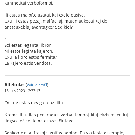
kunmetitaj verboformoj.
Ili estas malofte uzataj, kaj cxefe pasive.
Cxu ili estas pezaj, malfacilaj, matematikecaj kaj do
anstauxeblaj avantagxe? Sed kiel?
"
Sxi estas leganta libron.
Ni estos leginta kajeron.
Cxu la libro estos fermita?
La kajero estis vendota.
Altebrilas
(
Voir le profil
)
18 juin 2023 12:33:17
Oni ne estas devigata uzi ilin.
Krome, ili utilas por traduki verbaj tempoj, kiuj ekzistas en iuj
lingvoj, eĉ se tio ne okazas ĉiutage.
Senkontekstaj frazoj signifas nenion. En via lasta ekzemplo,