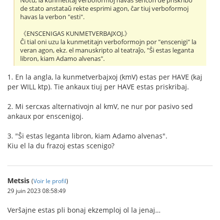
Notu, la kunmetitaj verboformoj havas sencon de priskribo
de stato anstataŭ rekte esprimi agon, ĉar tiuj verboformoj
havas la verbon "esti".
《ENSCENIGAS KUNMETVERBAJXOJ.》
Ĉi tial oni uzu la kunmetitajn verboformojn por "enscenigi" la
veran agon, ekz. el manuskripto al teatraĵo, "Ŝi estas leganta
libron, kiam Adamo alvenas".
1. En la angla, la kunmetverbajxoj (kmV) estas per HAVE (kaj
per WILL ktp). Tie ankaux tiuj per HAVE estas priskribaj.
2. Mi sercxas alternativojn al kmV, ne nur por pasivo sed
ankaux por enscenigoj.
3. "Ŝi estas leganta libron, kiam Adamo alvenas".
Kiu el la du frazoj estas scenigo?
Metsis
(
Voir le profil
)
29 juin 2023 08:58:49
Verŝajne estas pli bonaj ekzemploj ol la jenaj…