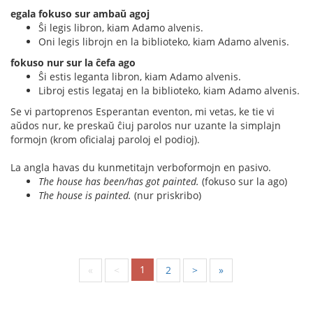
egala fokuso sur ambaŭ agoj
Ŝi legis libron, kiam Adamo alvenis.
Oni legis librojn en la biblioteko, kiam Adamo alvenis.
fokuso nur sur la ĉefa ago
Ŝi estis leganta libron, kiam Adamo alvenis.
Libroj estis legataj en la biblioteko, kiam Adamo alvenis.
Se vi partoprenos Esperantan eventon, mi vetas, ke tie vi
aŭdos nur, ke preskaŭ ĉiuj parolos nur uzante la simplajn
formojn (krom oficialaj paroloj el podioj).
La angla havas du kunmetitajn verboformojn en pasivo.
The house has been/has got painted.
(fokuso sur la ago)
The house is painted.
(nur priskribo)
1
«
<
2
>
»