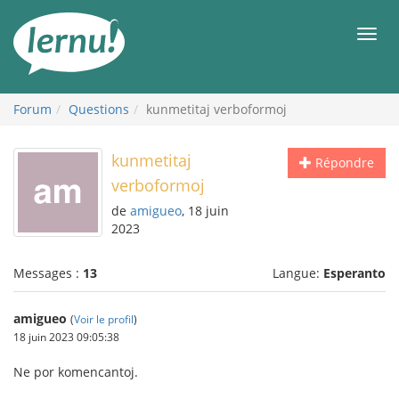
Aller
au
Men
contenu
Forum
Questions
kunmetitaj verboformoj
kunmetitaj
Répondre
verboformoj
de
amigueo
, 18 juin
2023
Messages :
13
Langue:
Esperanto
amigueo
(
Voir le profil
)
18 juin 2023 09:05:38
Ne por komencantoj.