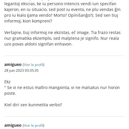
legantoj ekscias, ke iu persono intencis vendi iun specifan
kajeron, en iu situacio, sed post iu evento, ne plu vendas ĝin
pro iu kialo (jama vendo? Morto? Opiniŝanĝo?). Sed sen tiuj
informoj, kion kompreni?
Verŝajne, tiuj informoj ne ekzistas, eĉ image. Tia frazo restas
nur gramatika ekzemplo, sed malplena je signifo. Nur reala
uzo povas aldoni signifan enhavon.
amigueo
(
Voir le profil
)
28 juin 2023 03:35:35
Ekz
" Se vi ne estus maltro mangxinta, vi ne malsatus nur horon
poste.
Kiel diri sen kunmetita verbo?
amigueo
(
Voir le profil
)