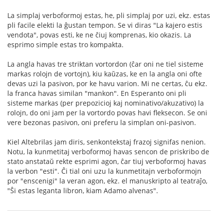
La simplaj verboformoj estas, he, pli simplaj por uzi, ekz. estas
pli facile elekti la ĝustan tempon. Se vi diras "La kajero estis
vendota", povas esti, ke ne ĉiuj komprenas, kio okazis. La
esprimo simple estas tro kompakta.
La angla havas tre striktan vortordon (ĉar oni ne tiel sisteme
markas rolojn de vortojn), kiu kaŭzas, ke en la angla oni ofte
devas uzi la pasivon, por ke havu varion. Mi ne certas, ĉu ekz.
la franca havas similan "mankon". En Esperanto oni pli
sisteme markas (per prepozicioj kaj nominativo/akuzativo) la
rolojn, do oni jam per la vortordo povas havi fleksecon. Se oni
vere bezonas pasivon, oni preferu la simplan oni-pasivon.
Kiel Altebrilas jam diris, senkontekstaj frazoj signifas nenion.
Notu, la kunmetitaj verboformoj havas sencon de priskribo de
stato anstataŭ rekte esprimi agon, ĉar tiuj verboformoj havas
la verbon "esti". Ĉi tial oni uzu la kunmetitajn verboformojn
por "enscenigi" la veran agon, ekz. el manuskripto al teatraĵo,
"Ŝi estas leganta libron, kiam Adamo alvenas".