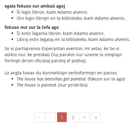
egala fokuso sur ambaŭ agoj
Ŝi legis libron, kiam Adamo alvenis.
Oni legis librojn en la biblioteko, kiam Adamo alvenis.
fokuso nur sur la ĉefa ago
Ŝi estis leganta libron, kiam Adamo alvenis.
Libroj estis legataj en la biblioteko, kiam Adamo alvenis.
Se vi partoprenos Esperantan eventon, mi vetas, ke tie vi
aŭdos nur, ke preskaŭ ĉiuj parolos nur uzante la simplajn
formojn (krom oficialaj paroloj el podioj).
La angla havas du kunmetitajn verboformojn en pasivo.
The house has been/has got painted.
(fokuso sur la ago)
The house is painted.
(nur priskribo)
1
«
<
2
>
»