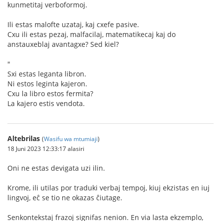
kunmetitaj verboformoj.
Ili estas malofte uzataj, kaj cxefe pasive.
Cxu ili estas pezaj, malfacilaj, matematikecaj kaj do
anstauxeblaj avantagxe? Sed kiel?
"
Sxi estas leganta libron.
Ni estos leginta kajeron.
Cxu la libro estos fermita?
La kajero estis vendota.
Altebrilas
(
Wasifu wa mtumiaji
)
18 Juni 2023 12:33:17 alasiri
Oni ne estas devigata uzi ilin.
Krome, ili utilas por traduki verbaj tempoj, kiuj ekzistas en iuj
lingvoj, eĉ se tio ne okazas ĉiutage.
Senkontekstaj frazoj signifas nenion. En via lasta ekzemplo,