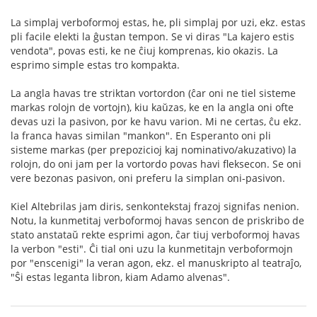
La simplaj verboformoj estas, he, pli simplaj por uzi, ekz. estas
pli facile elekti la ĝustan tempon. Se vi diras "La kajero estis
vendota", povas esti, ke ne ĉiuj komprenas, kio okazis. La
esprimo simple estas tro kompakta.
La angla havas tre striktan vortordon (ĉar oni ne tiel sisteme
markas rolojn de vortojn), kiu kaŭzas, ke en la angla oni ofte
devas uzi la pasivon, por ke havu varion. Mi ne certas, ĉu ekz.
la franca havas similan "mankon". En Esperanto oni pli
sisteme markas (per prepozicioj kaj nominativo/akuzativo) la
rolojn, do oni jam per la vortordo povas havi fleksecon. Se oni
vere bezonas pasivon, oni preferu la simplan oni-pasivon.
Kiel Altebrilas jam diris, senkontekstaj frazoj signifas nenion.
Notu, la kunmetitaj verboformoj havas sencon de priskribo de
stato anstataŭ rekte esprimi agon, ĉar tiuj verboformoj havas
la verbon "esti". Ĉi tial oni uzu la kunmetitajn verboformojn
por "enscenigi" la veran agon, ekz. el manuskripto al teatraĵo,
"Ŝi estas leganta libron, kiam Adamo alvenas".