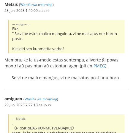
Metsis
(
Wasifu wa mtumiaji
)
28 Juni 2023 1:49:09 alasiri
amigueo:
Ekz
" Se vi ne estus maltro mangxinta, vi ne malsatus nur horon
poste.
Kiel diri sen kunmetita verbo?
Memoru, ke la us-modo estas sentempa, alivorte ĝi povas
montri aŭ pasintan aŭ estontan agon (pli en
PMEG
).
Se vi ne maltro manĝus, vi ne malsatus post unu horo.
amigueo
(
Wasifu wa mtumiaji
)
29 Juni 2023 7:27:13 asubuhi
Metsis:
.
《PRISKRIBAS KUNMETVERBAJXOJ》