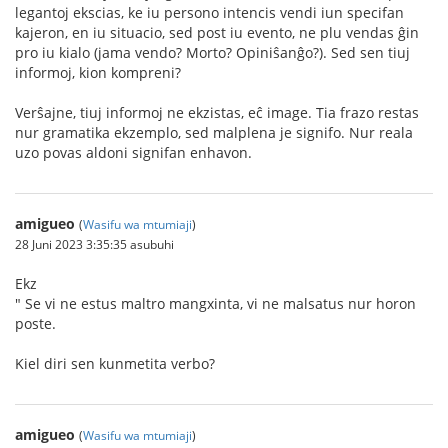
legantoj ekscias, ke iu persono intencis vendi iun specifan
kajeron, en iu situacio, sed post iu evento, ne plu vendas ĝin
pro iu kialo (jama vendo? Morto? Opiniŝanĝo?). Sed sen tiuj
informoj, kion kompreni?
Verŝajne, tiuj informoj ne ekzistas, eĉ image. Tia frazo restas
nur gramatika ekzemplo, sed malplena je signifo. Nur reala
uzo povas aldoni signifan enhavon.
amigueo
(
Wasifu wa mtumiaji
)
28 Juni 2023 3:35:35 asubuhi
Ekz
" Se vi ne estus maltro mangxinta, vi ne malsatus nur horon
poste.
Kiel diri sen kunmetita verbo?
amigueo
(
Wasifu wa mtumiaji
)