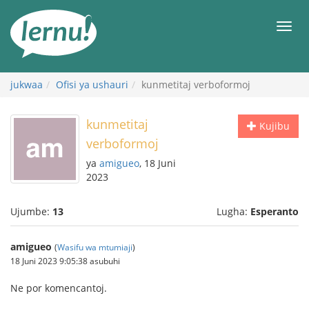
Kwa
maudhui
orod
jukwaa
Ofisi ya ushauri
kunmetitaj verboformoj
kunmetitaj
Kujibu
verboformoj
ya
amigueo
, 18 Juni
2023
Ujumbe:
13
Lugha:
Esperanto
amigueo
(
Wasifu wa mtumiaji
)
18 Juni 2023 9:05:38 asubuhi
Ne por komencantoj.