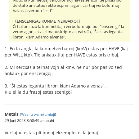
Notu, la kunmetitaj verboformoj havas sencon de priskribo
de stato anstataŭ rekte esprimi agon, ĉar tiuj verboformoj
havas la verbon "esti".
《ENSCENIGAS KUNMETVERBAJXOJ.》
Ĉi tial oni uzu la kunmetitajn verboformojn por "enscenigi" la
veran agon, ekz. el manuskripto al teatraĵo, "Ŝi estas leganta
libron, kiam Adamo alvenas".
1. En la angla, la kunmetverbajxoj (kmV) estas per HAVE (kaj
per WILL ktp). Tie ankaux tiuj per HAVE estas priskribaj.
2. Mi sercxas alternativojn al kmV, ne nur por pasivo sed
ankaux por enscenigoj.
3. "Ŝi estas leganta libron, kiam Adamo alvenas".
Kiu el la du frazoj estas scenigo?
Metsis
(
Wasifu wa mtumiaji
)
29 Juni 2023 8:58:49 asubuhi
Verŝajne estas pli bonaj ekzemploj ol la jenaj…