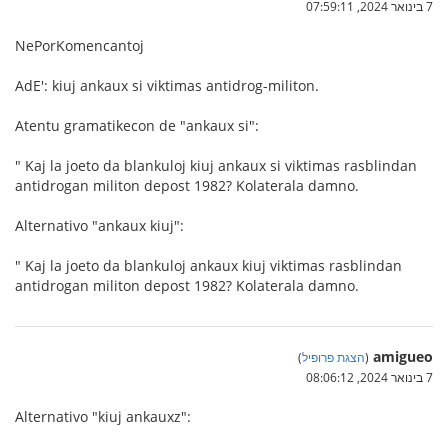
7 בינואר 2024, 07:59:11
NePorKomencantoj
AdE': kiuj ankaux si viktimas antidrog-militon.
Atentu gramatikecon de "ankaux si":
" Kaj la joeto da blankuloj kiuj ankaux si viktimas rasblindan
antidrogan militon depost 1982? Kolaterala damno.
Alternativo "ankaux kiuj":
" Kaj la joeto da blankuloj ankaux kiuj viktimas rasblindan
antidrogan militon depost 1982? Kolaterala damno.
amigueo
(
הצגת פרופיל
)
7 בינואר 2024, 08:06:12
Alternativo "kiuj ankauxz":