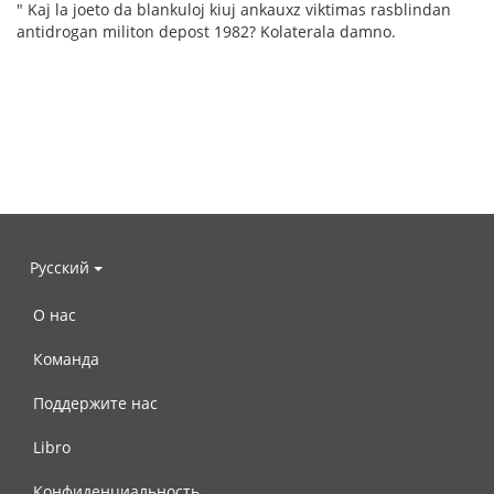
" Kaj la joeto da blankuloj kiuj ankauxz viktimas rasblindan
antidrogan militon depost 1982? Kolaterala damno.
Русский
О нас
Команда
Поддержите нас
Libro
Конфиденциальность