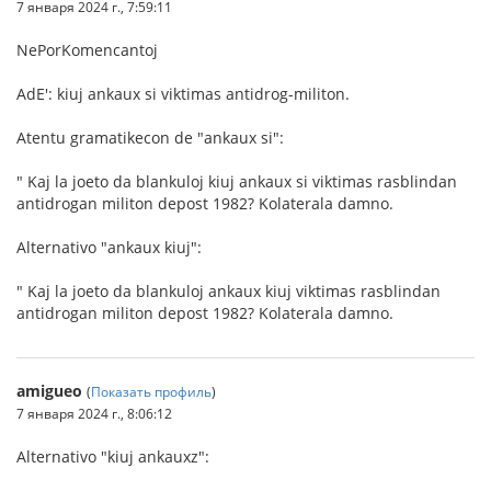
7 января 2024 г., 7:59:11
NePorKomencantoj
AdE': kiuj ankaux si viktimas antidrog-militon.
Atentu gramatikecon de "ankaux si":
" Kaj la joeto da blankuloj kiuj ankaux si viktimas rasblindan
antidrogan militon depost 1982? Kolaterala damno.
Alternativo "ankaux kiuj":
" Kaj la joeto da blankuloj ankaux kiuj viktimas rasblindan
antidrogan militon depost 1982? Kolaterala damno.
amigueo
(
Показать профиль
)
7 января 2024 г., 8:06:12
Alternativo "kiuj ankauxz":