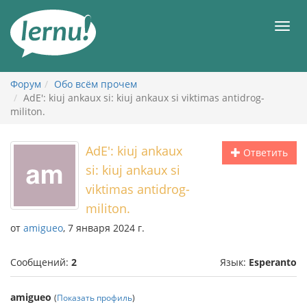
К
содержанию
Мен
Форум
Обо всём прочем
AdE': kiuj ankaux si: kiuj ankaux si viktimas antidrog-
militon.
AdE': kiuj ankaux
Ответить
si: kiuj ankaux si
viktimas antidrog-
militon.
от
amigueo
, 7 января 2024 г.
Сообщений:
2
Язык:
Esperanto
amigueo
(
Показать профиль
)