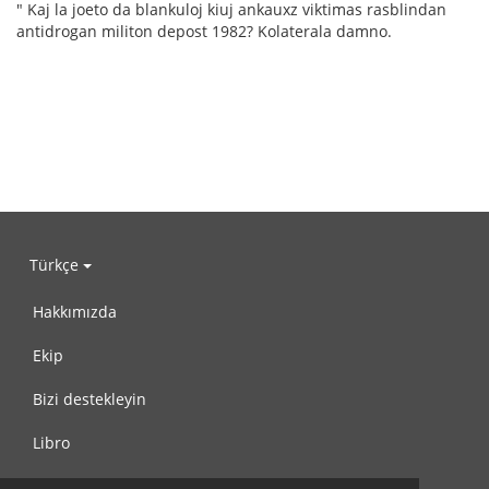
" Kaj la joeto da blankuloj kiuj ankauxz viktimas rasblindan
antidrogan militon depost 1982? Kolaterala damno.
Türkçe
Hakkımızda
Ekip
Bizi destekleyin
Libro
Gizlilik Politikası