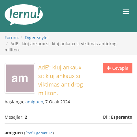
İçerik
Görüntüleme
Men
Forum:
Diğer şeyler
AdE': kiuj ankaux si: kiuj ankaux si viktimas antidrog-
militon.
AdE': kiuj ankaux
Cevapla
si: kiuj ankaux si
viktimas antidrog-
militon.
başlangıç
amigueo
, 7 Ocak 2024
Mesajlar:
2
Dil:
Esperanto
amigueo
(
Profili görüntüle
)