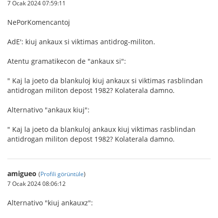
7 Ocak 2024 07:59:11
NePorKomencantoj
AdE': kiuj ankaux si viktimas antidrog-militon.
Atentu gramatikecon de "ankaux si":
" Kaj la joeto da blankuloj kiuj ankaux si viktimas rasblindan
antidrogan militon depost 1982? Kolaterala damno.
Alternativo "ankaux kiuj":
" Kaj la joeto da blankuloj ankaux kiuj viktimas rasblindan
antidrogan militon depost 1982? Kolaterala damno.
amigueo
(
Profili görüntüle
)
7 Ocak 2024 08:06:12
Alternativo "kiuj ankauxz":