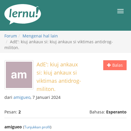
Ke
daftar
Men
isi
Forum
Mengenai hal lain
AdE': kiuj ankaux si: kiuj ankaux si viktimas antidrog-
militon.
AdE': kiuj ankaux
Balas
si: kiuj ankaux si
viktimas antidrog-
militon.
dari
amigueo
, 7 Januari 2024
Pesan:
2
Bahasa:
Esperanto
amigueo
(
Tunjukkan profil
)