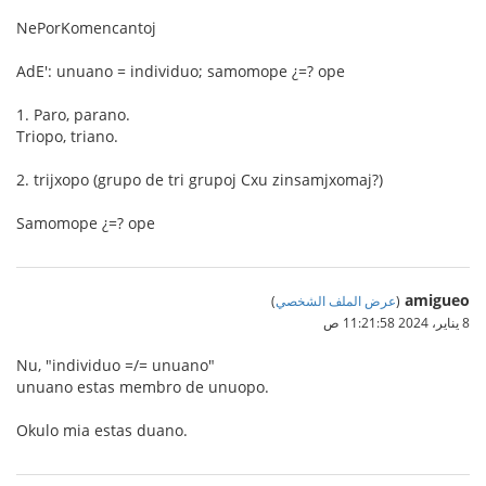
NePorKomencantoj
AdE': unuano = individuo; samomope ¿=? ope
1. Paro, parano.
Triopo, triano.
2. trijxopo (grupo de tri grupoj Cxu zinsamjxomaj?)
Samomope ¿=? ope
amigueo
(
عرض الملف الشخصي
)
8 يناير، 2024 11:21:58 ص
Nu, "individuo =/= unuano"
unuano estas membro de unuopo.
Okulo mia estas duano.