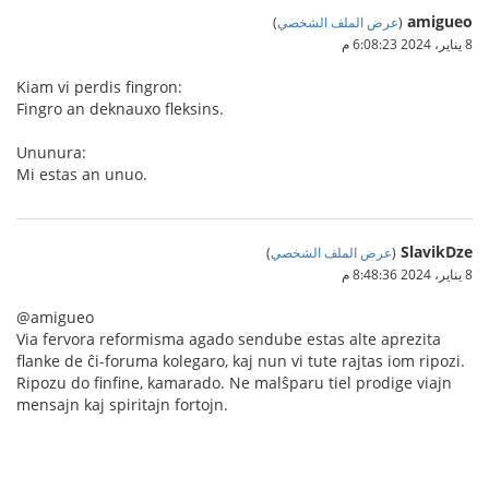
amigueo
(
عرض الملف الشخصي
)
8 يناير، 2024 6:08:23 م
Kiam vi perdis fingron:
Fingro an deknauxo fleksins.
Ununura:
Mi estas an unuo.
SlavikDze
(
عرض الملف الشخصي
)
8 يناير، 2024 8:48:36 م
@amigueo
Via fervora reformisma agado sendube estas alte aprezita
flanke de ĉi-foruma kolegaro, kaj nun vi tute rajtas iom ripozi.
Ripozu do finfine, kamarado. Ne malŝparu tiel prodige viajn
mensajn kaj spiritajn fortojn.