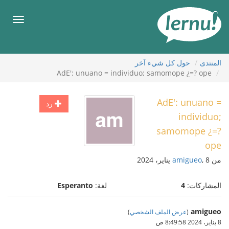
لى
لمحتويات
قائمة
طعام
المنتدى
حول كل شيء آخر
AdE': unuano = individuo; samomope ¿=? ope
AdE': unuano =
رد
individuo;
samomope ¿=?
ope
من
, 8 يناير، 2024
amigueo
المشاركات:
4
لغة:
Esperanto
amigueo
(
عرض الملف الشخصي
)
8 يناير، 2024 8:49:58 ص