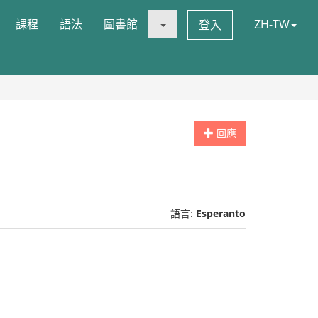
課程
語法
圖書館
ZH-TW
登入
回應
語言:
Esperanto