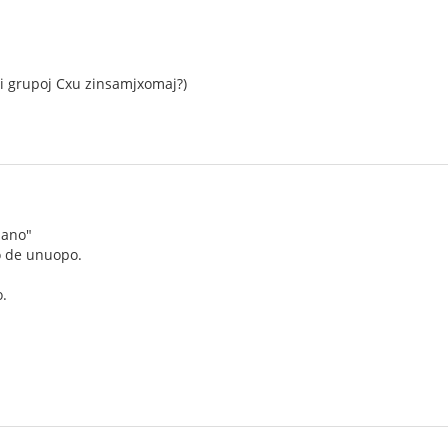
tri grupoj Cxu zinsamjxomaj?)
uano"
 de unuopo.
.