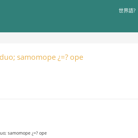
世界語?
viduo; samomope ¿=? ope
iduo; samomope ¿=? ope