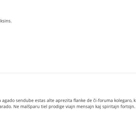
:
ksins.
 agado sendube estas alte aprezita flanke de ĉi-foruma kolegaro, kaj
arado. Ne malŝparu tiel prodige viajn mensajn kaj spiritajn fortojn.