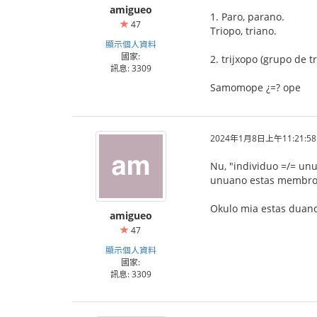
amigueo
1. Paro, parano.
47
Triopo, triano.
顯示個人資料
國家:
2. trijxopo (grupo de 
訊息: 3309
Samomope ¿=? ope
2024年1月8日上午11:21:58
Nu, "individuo =/= un
unuano estas membro
Okulo mia estas duano
amigueo
47
顯示個人資料
國家:
訊息: 3309