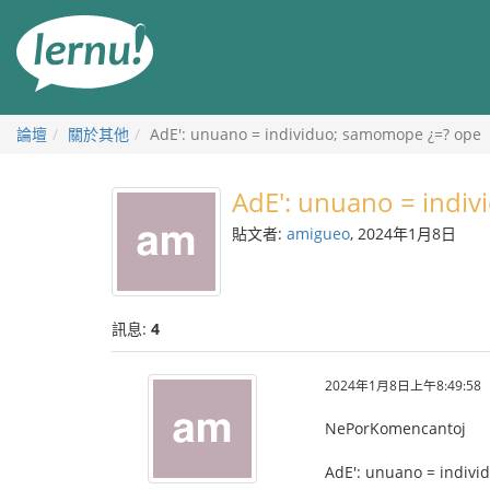
前
往
目
錄
論壇
關於其他
AdE': unuano = individuo; samomope ¿=? ope
AdE': unuano = indi
貼文者:
amigueo
, 2024年1月8日
訊息:
4
2024年1月8日上午8:49:58
NePorKomencantoj
AdE': unuano = indiv