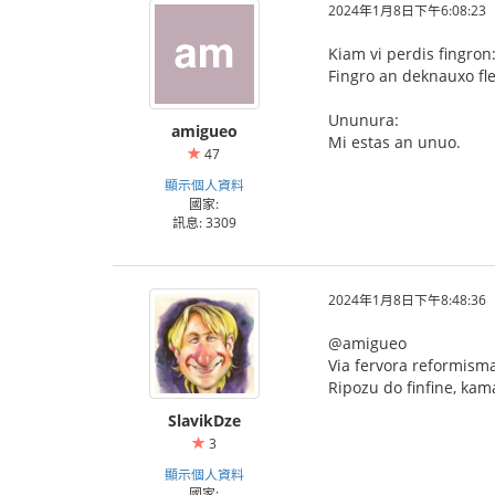
2024年1月8日下午6:08:23
Kiam vi perdis fingron
Fingro an deknauxo fle
Ununura:
amigueo
Mi estas an unuo.
47
顯示個人資料
國家:
訊息: 3309
2024年1月8日下午8:48:36
@amigueo
Via fervora reformisma
Ripozu do finfine, kam
SlavikDze
3
顯示個人資料
國家: