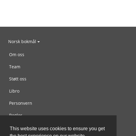
Norsk bokmål
Om oss
Team
Støtt oss
Libro
Personvern
Regler
Kontakt oss
This website uses cookies to ensure you get
the best experience on our website.