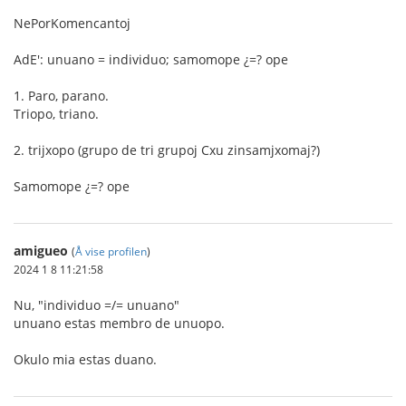
NePorKomencantoj
AdE': unuano = individuo; samomope ¿=? ope
1. Paro, parano.
Triopo, triano.
2. trijxopo (grupo de tri grupoj Cxu zinsamjxomaj?)
Samomope ¿=? ope
amigueo
(
Å vise profilen
)
2024 1 8 11:21:58
Nu, "individuo =/= unuano"
unuano estas membro de unuopo.
Okulo mia estas duano.