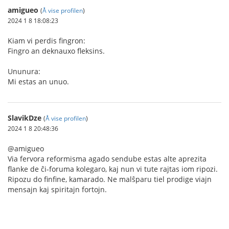
amigueo
(
Å vise profilen
)
2024 1 8 18:08:23
Kiam vi perdis fingron:
Fingro an deknauxo fleksins.
Ununura:
Mi estas an unuo.
SlavikDze
(
Å vise profilen
)
2024 1 8 20:48:36
@amigueo
Via fervora reformisma agado sendube estas alte aprezita
flanke de ĉi-foruma kolegaro, kaj nun vi tute rajtas iom ripozi.
Ripozu do finfine, kamarado. Ne malŝparu tiel prodige viajn
mensajn kaj spiritajn fortojn.