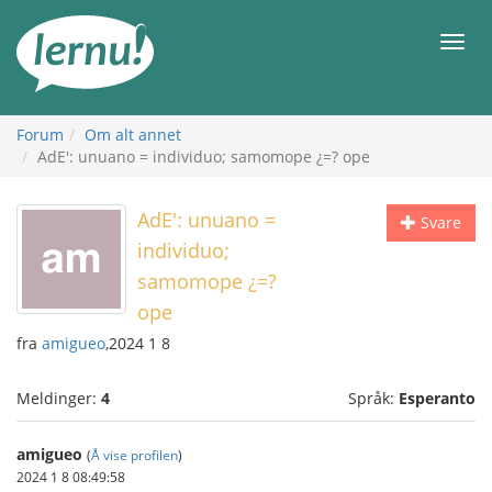
Til
innholdet
Meny
Forum
Om alt annet
AdE': unuano = individuo; samomope ¿=? ope
AdE': unuano =
Svare
individuo;
samomope ¿=?
ope
fra
amigueo
,2024 1 8
Meldinger:
4
Språk:
Esperanto
amigueo
(
Å vise profilen
)
2024 1 8 08:49:58