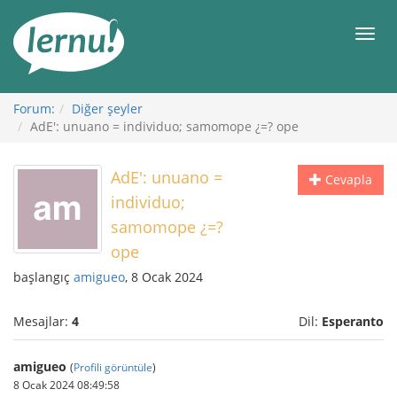
İçerik
Görüntüleme
Men
Forum:
Diğer şeyler
AdE': unuano = individuo; samomope ¿=? ope
AdE': unuano =
Cevapla
individuo;
samomope ¿=?
ope
başlangıç
amigueo
, 8 Ocak 2024
Mesajlar:
4
Dil:
Esperanto
amigueo
(
Profili görüntüle
)
8 Ocak 2024 08:49:58