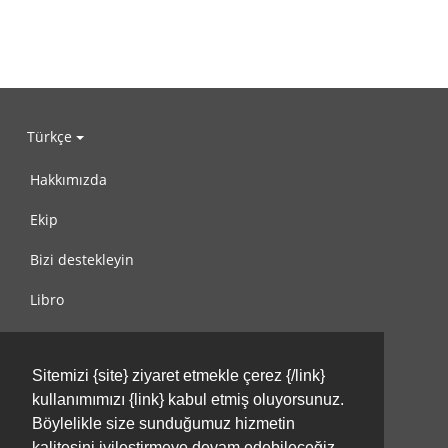
Türkçe
Hakkımızda
Ekip
Bizi destekleyin
Libro
Gizlilik Politikası
Sitemizi {site} ziyaret etmekle çerez {/link}
Kullanım Koşulları
kullanımımızı {link} kabul etmiş oluyorsunuz.
Bize ulaşın
Böylelikle size sunduğumuz hizmetin
kalitesini iyileştirmeye devam edebileceğiz.