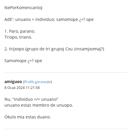
NePorKomencantoj
AdE': unuano = individuo; samomope ¿=? ope
1. Paro, parano.
Triopo, triano.
2. trijxopo (grupo de tri grupoj Cxu zinsamjxomaj?)
Samomope ¿=? ope
amigueo
(
Profili görüntüle
)
8 Ocak 2024 11:21:58
Nu, "individuo =/= unuano"
unuano estas membro de unuopo.
Okulo mia estas duano.