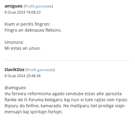
amigueo
(
Profili görüntüle
)
8 Ocak 2024 18:08:23
Kiam vi perdis fingron:
Fingro an deknauxo fleksins.
Ununura:
Mi estas an unuo.
SlavikDze
(
Profili görüntüle
)
8 Ocak 2024 20:48:36
@amigueo
Via fervora reformisma agado sendube estas alte aprezita
flanke de ĉi-foruma kolegaro, kaj nun vi tute rajtas iom ripozi.
Ripozu do finfine, kamarado. Ne malŝparu tiel prodige viajn
mensajn kaj spiritajn fortojn.