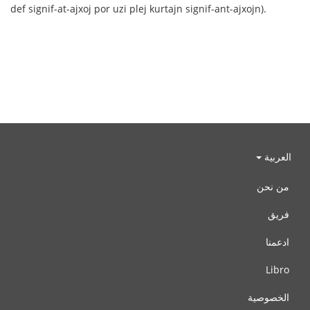
def signif-at-ajxoj por uzi plej kurtajn signif-ant-ajxojn).
العربية
من نحن
فريق
ادعمنا
Libro
الخصوصية