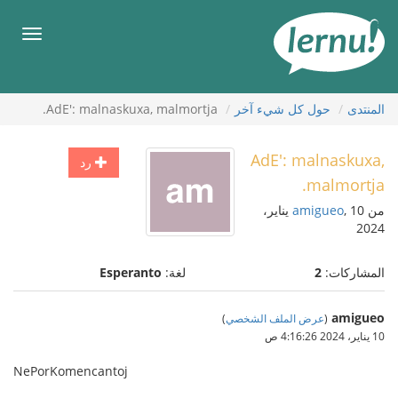
لى
لمحتويات
قائمة
طعام
المنتدى
حول كل شيء آخر
AdE': malnaskuxa, malmortja.
AdE': malnaskuxa,
رد
malmortja.
من
amigueo
, 10 يناير،
2024
المشاركات:
2
لغة:
Esperanto
amigueo
(
عرض الملف الشخصي
)
10 يناير، 2024 4:16:26 ص
NePorKomencantoj