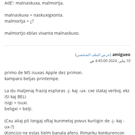
AdE': malnaskuxa, malmortja.
malnaskuxa = naskuxigxonta.
malmortja = ¿?
malmortjo eblas vivanta malnaskuxo.
amigueo
(
عرض الملف الشخصي
)
10 يناير، 2024 4:45:00 ص
primo de MS isuxas Apple dez primon.
kamparo beljas printempe.
La du maljenaj frazoj esploras -j- kaj -ux- cxe stataj verboj, ekz
ISI kaj BELI.
isigi = isuxi.
beligxi = belji.
(Cxu aliaj pli longaj oftaj kunmetoj povus kurtigin de -j- kaj -
ux-?)
(Koncizo ne estas tielm banala afero. Rimarku konkurencon