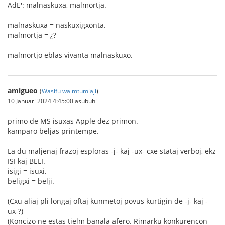
AdE': malnaskuxa, malmortja.
malnaskuxa = naskuxigxonta.
malmortja = ¿?
malmortjo eblas vivanta malnaskuxo.
amigueo
(
Wasifu wa mtumiaji
)
10 Januari 2024 4:45:00 asubuhi
primo de MS isuxas Apple dez primon.
kamparo beljas printempe.
La du maljenaj frazoj esploras -j- kaj -ux- cxe stataj verboj, ekz
ISI kaj BELI.
isigi = isuxi.
beligxi = belji.
(Cxu aliaj pli longaj oftaj kunmetoj povus kurtigin de -j- kaj -
ux-?)
(Koncizo ne estas tielm banala afero. Rimarku konkurencon