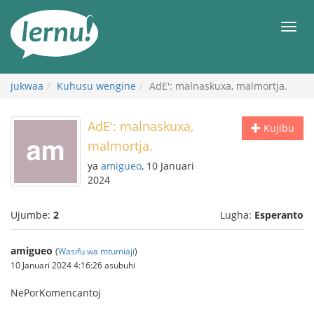
Kwa
maudhui
orod
jukwaa
Kuhusu wengine
AdE': malnaskuxa, malmortja.
AdE': malnaskuxa,
Kujibu
malmortja.
ya
amigueo
, 10 Januari
2024
Ujumbe:
2
Lugha:
Esperanto
amigueo
(
Wasifu wa mtumiaji
)
10 Januari 2024 4:16:26 asubuhi
NePorKomencantoj