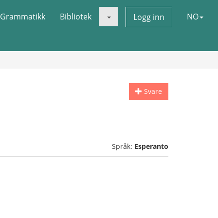
Grammatikk
Bibliotek
NO
Logg inn
Svare
Språk:
Esperanto