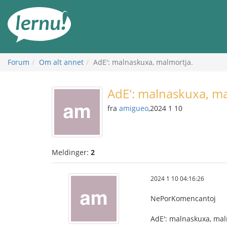
Til
innholdet
Forum
Om alt annet
AdE': malnaskuxa, malmortja.
AdE': malnaskuxa, ma
fra
amigueo
,2024 1 10
Meldinger:
2
2024 1 10 04:16:26
NePorKomencantoj
AdE': malnaskuxa, mal