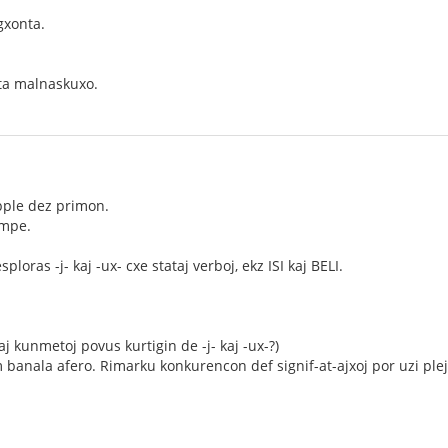
gxonta.
ta malnaskuxo.
pple dez primon.
empe.
ploras -j- kaj -ux- cxe stataj verboj, ekz ISI kaj BELI.
taj kunmetoj povus kurtigin de -j- kaj -ux-?)
 banala afero. Rimarku konkurencon def signif-at-ajxoj por uzi plej 