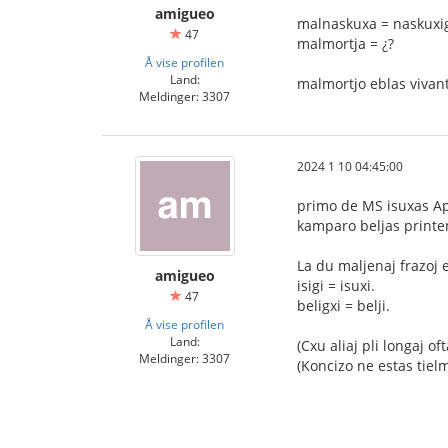
amigueo
malnaskuxa = naskuxi
47
malmortja = ¿?
Å vise profilen
Land:
malmortjo eblas vivan
Meldinger: 3307
2024 1 10 04:45:00
primo de MS isuxas A
kamparo beljas print
La du maljenaj frazoj es
amigueo
isigi = isuxi.
47
beligxi = belji.
Å vise profilen
Land:
(Cxu aliaj pli longaj of
Meldinger: 3307
(Koncizo ne estas tielm