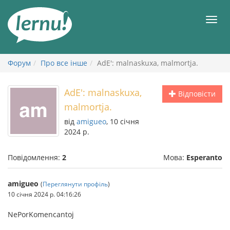
До
змісту
Мен
Форум
Про все інше
AdE': malnaskuxa, malmortja.
AdE': malnaskuxa,
Відповісти
malmortja.
від
amigueo
, 10 січня
2024 р.
Повідомлення:
2
Мова:
Esperanto
amigueo
(
Переглянути профіль
)
10 січня 2024 р. 04:16:26
NePorKomencantoj