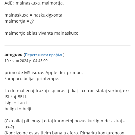
AdE': malnaskuxa, malmortja.
malnaskuxa = naskuxigxonta.
malmortja = ¿?
malmortjo eblas vivanta malnaskuxo.
amigueo
(
Переглянути профіль
)
10 січня 2024 р. 04:45:00
primo de MS isuxas Apple dez primon.
kamparo beljas printempe.
La du maljenaj frazoj esploras -j- kaj -ux- cxe stataj verboj, ekz
ISI kaj BELI.
isigi = isuxi.
beligxi = belji.
(Cxu aliaj pli longaj oftaj kunmetoj povus kurtigin de -j- kaj -
ux-?)
(Koncizo ne estas tielm banala afero. Rimarku konkurencon