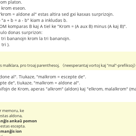
krom platon.
n krom eseon.
 "krom = aldone al" estas altira sed gxi kasxas surprizojn.
o "a + b = a - b" kiam a inkludas b.
ROM komparas B kaj A tiel ke "Krom = (A aux B) minus (A kaj B)".
ulo donas surprizon:
a tri bananojn krom la tri bananojn.
tri ).
s malklara, pro troaj parenthesoj, 《neesperantaj vortoj kaj "mal"-prefiksoj》
done al". Tiukaze, "malkrom = escepte de".
te de", tiukaze, "malkrom = aldone al".
gnifojn de Krom, aperas "alkrom" (aldon) kaj "elkrom, malalkrom" (ma
ur memoru, ke
estas aldona,
anĝis ankaŭ pomon
 estas escepta.
 manĝis ion