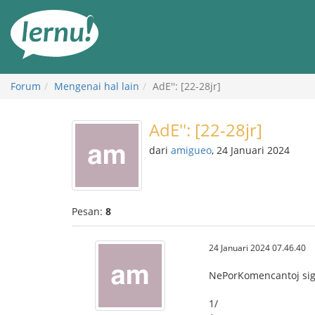
Ke
daftar
isi
Forum
Mengenai hal lain
AdE'': [22-28jr]
AdE'': [22-28jr]
dari
amigueo
, 24 Januari 2024
Pesan:
8
24 Januari 2024 07.46.40
NePorKomencantoj sig
1/