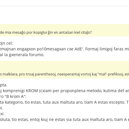
on de mia mesaĝo por kopiglui ĝin en antaŭan kiel citaĵo?
jn cel:
emajnan engagxon po10mesagxan cxe AdE'. Formaj limigoj faras mi
 al la gxenerala forumo.
 malklara, pro troaj parenthesoj, neesperantaj vortoj kaj "mal"-prefiksoj, es
pta.
aj komprenigi KROM (cxiam per proponplena metodo, kutima def a
uro "B krom A":
a kategorio, tio estas, tuta aux maltuta aro, tiam A estas escepto. T
i.
xi.
luta, tio estas, entoj kiuj ne estas sia tuta aux maltuta aro, tiam A