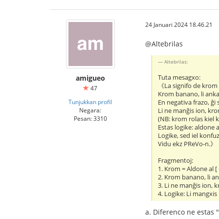
24 Januari 2024 18.46.21
@Altebrilas
Altebrilas:
Tuta mesagxo:
amigueo
《La signifo de krom 
47
Krom banano, li an
Tunjukkan profil
En negativa frazo, ĝi 
Negara:
Li ne manĝis ion, k
Pesan: 3310
(NB: krom rolas kiel 
Estas logike: aldone 
Logike, sed iel konfuz
Vidu ekz PReVo-n.》
Fragmentoj:
1. Krom = Aldone al [ 
2. Krom banano, li 
3. Li ne manĝis ion,
4. Logike: Li mangxi
a. Diferenco ne estas 