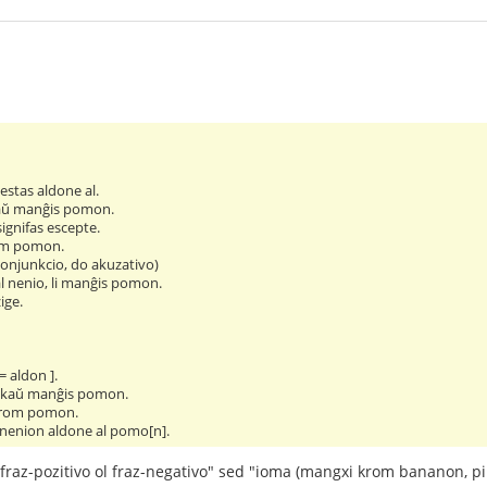
estas aldone al.
kaŭ manĝis pomon.
signifas escepte.
rom pomon.
konjunkcio, do akuzativo)
al nenio, li manĝis pomon.
ige.
= aldon ].
ankaŭ manĝis pomon.
 krom pomon.
s nenion aldone al pomo[n].
"fraz-pozitivo ol fraz-negativo" sed "ioma (mangxi krom bananon, p