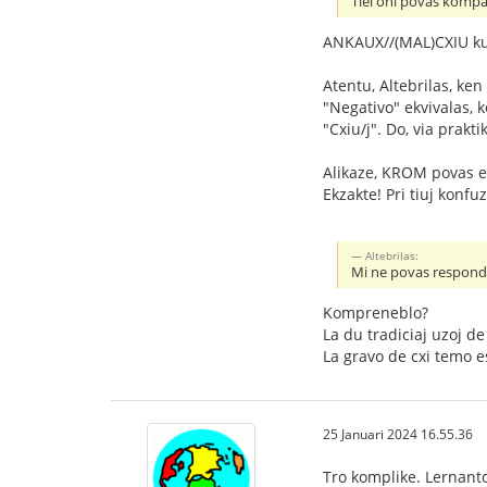
Tiel oni povas kompa
ANKAUX//(MAL)CXIU k
Atentu, Altebrilas, ke
"Negativo" ekvivalas, 
"Cxiu/j". Do, via prakt
Alikaze, KROM povas e
Ekzakte! Pri tiuj konfu
Altebrilas:
Mi ne povas respondi,
Kompreneblo?
La du tradiciaj uzoj 
La gravo de cxi temo 
25 Januari 2024 16.55.36
Tro komplike. Lernant