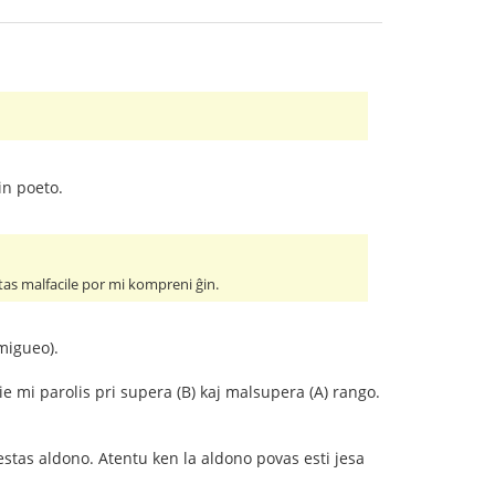
n poeto.
tas malfacile por mi kompreni ĝin.
migueo).
ie mi parolis pri supera (B) kaj malsupera (A) rango.
 estas aldono. Atentu ken la aldono povas esti jesa