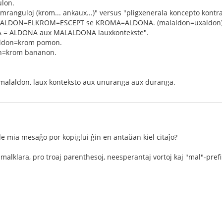
ulon.
amranguloj (krom... ankaux...)" versus "pligxenerala koncepto kontrau
MALALDON=ELKROM=ESCEPT se KROMA=ALDONA. (malaldon=uxaldon)
 = ALDONA aux MALALDONA lauxkontekste".
aldon=krom pomon.
on=krom bananon.
malaldon, laux konteksto aux unuranga aux duranga.
 de mia mesaĝo por kopiglui ĝin en antaŭan kiel citaĵo?
malklara, pro troaj parenthesoj, neesperantaj vortoj kaj "mal"-prefi