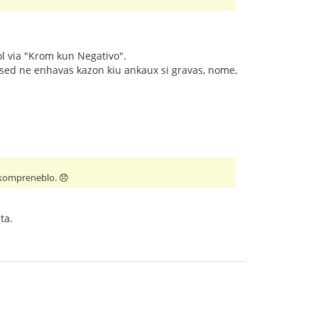
 ol via "Krom kun Negativo".
, sed ne enhavas kazon kiu ankaux si gravas, nome,
i kompreneblo. 😞
ta.