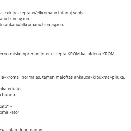
vi, cxiuj/esceptaux/elkromaux infanoj venis.
aux fromagxon.
tu ankaux/alkromaux fromagxon.
eron miskomprenon inter escepta KROM kaj aldona KROM.
plia=kroma" normalas, tamen maloftas ankauxa=krouxma=pliuxa.
nkaux kato.
m hundo.
ato" ~
roma kato"
gxas alan duan panon.