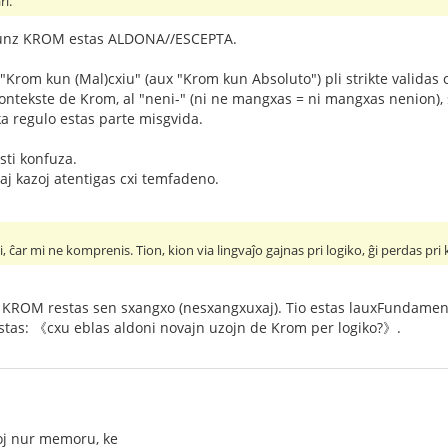
ri.
unz KROM estas ALDONA//ESCEPTA.
n "Krom kun (Mal)cxiu" (aux "Krom kun Absoluto") pli strikte validas
kontekste de Krom, al "neni-" (ni ne mangxas = ni mangxas nenion)
ika regulo estas parte misgvida.
sti konfuza.
zaj kazoj atentigas cxi temfadeno.
 ĉar mi ne komprenis. Tion, kion via lingvaĵo gajnas pri logiko, ĝi perdas pr
de KROM restas sen sxangxo (nesxangxuxaj). Tio estas lauxFundamen
estas: 《cxu eblas aldoni novajn uzojn de Krom per logiko?》.
oj nur memoru, ke