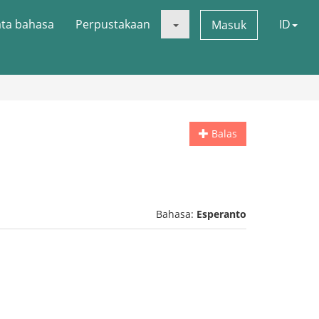
ata bahasa
Perpustakaan
ID
Masuk
Balas
Bahasa:
Esperanto