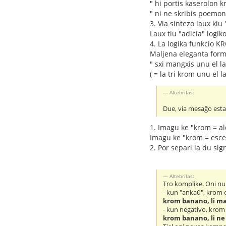
" hi portis kaserolon 
" ni ne skribis poemo
3. Via sintezo laux kiu
Laux tiu "adicia" logik
4. La logika funkcio K
Maljena eleganta form
" sxi mangxis unu el l
( = la tri krom unu el la 
Altebrilas:
Due, via mesaĝo esta
1. Imagu ke "krom = al
Imagu ke "krom = escep
2. Por separi la du si
Altebrilas:
Tro komplike. Oni n
- kun "ankaŭ", krom 
krom banano, li m
- kun negativo, krom
krom banano, li ne