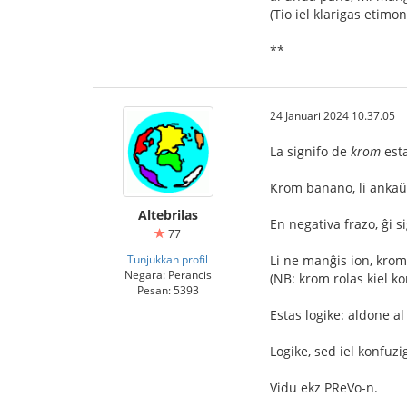
(Tio iel klarigas etimo
**
24 Januari 2024 10.37.05
La signifo de
krom
est
Krom banano, li anka
Altebrilas
En negativa frazo, ĝi s
77
Tunjukkan profil
Li ne manĝis ion, kro
Negara: Perancis
(NB: krom rolas kiel ko
Pesan: 5393
Estas logike: aldone a
Logike, sed iel konfuzi
Vidu ekz PReVo-n.