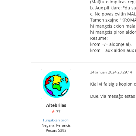
(Mal)tuto implicas reg
b. Aux pli klare: "du s
c. Ne povas evitin 
Tamen sxajne "KROMA
hi mangxis cxion mal
hi mangxis piron ald
Resume:
krom =/= aldon(e al).
krom = aux aldon aux 
24 Januari 2024 23.29.14
Kial vi falsigis kopion
Due, via mesaĝo estas 
Altebrilas
77
Tunjukkan profil
Negara: Perancis
Pesan: 5393