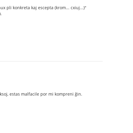
x pli konkreta kaj escepta (krom... cxiuj...)"
.
ksoj, estas malfacile por mi kompreni ĝin.