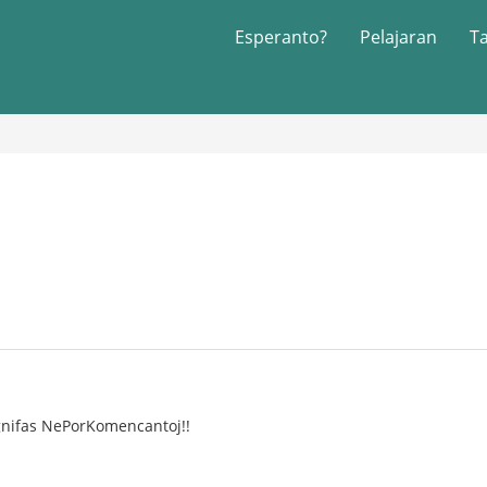
Esperanto?
Pelajaran
T
nifas NePorKomencantoj!!