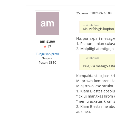
25 Januari 2024 06.46.04
Altebrilas:
Kial vi falsigis kopi
Ho, por sxpari mesagxo
amigueo
1. Plenumi mian cxius
47
2. Malpliigi atentigojn
Tunjukkan profil
Negara:
Altebrilas:
Pesan: 3310
Due, via mesaĝo estas
Kompakta stilo jaas kri
Mi provas kompreni k
Miaj trovoj cxe strukt
1. Kiam B estas absolut
" cxiuj mangxas krom v
" neniu acxetas krom s
2. Kiam B estas ne abso
aux nea.