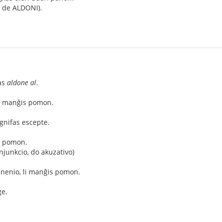
n de ALDONI).
as
aldone al
.
ŭ manĝis pomon.
ignifas escepte.
m pomon.
njunkcio, do akuzativo)
l nenio, li manĝis pomon.
ge.