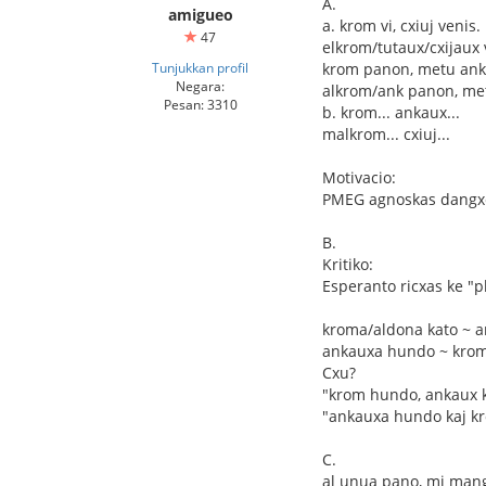
A.
amigueo
a. krom vi, cxiuj venis.
47
elkrom/tutaux/cxijaux 
Tunjukkan profil
krom panon, metu ank
Negara:
alkrom/ank panon, me
Pesan: 3310
b. krom... ankaux...
malkrom... cxiuj...
Motivacio:
PMEG agnoskas dangx
B.
Kritiko:
Esperanto ricxas ke "
kroma/aldona kato ~ a
ankauxa hundo ~ kro
Cxu?
"krom hundo, ankaux k
"ankauxa hundo kaj k
C.
al unua pano, mi man