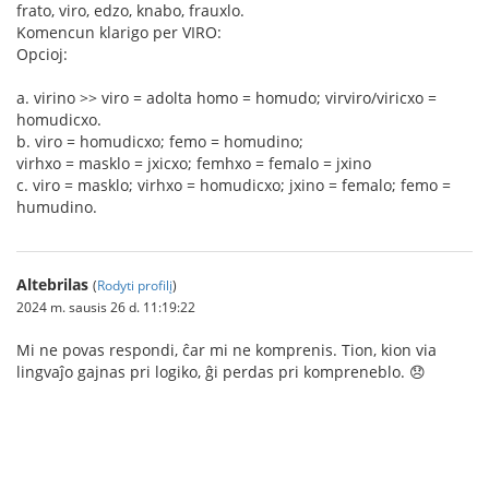
frato, viro, edzo, knabo, frauxlo.
Komencun klarigo per VIRO:
Opcioj:
a. virino >> viro = adolta homo = homudo; virviro/viricxo =
homudicxo.
b. viro = homudicxo; femo = homudino;
virhxo = masklo = jxicxo; femhxo = femalo = jxino
c. viro = masklo; virhxo = homudicxo; jxino = femalo; femo =
humudino.
Altebrilas
(
Rodyti profilį
)
2024 m. sausis 26 d. 11:19:22
Mi ne povas respondi, ĉar mi ne komprenis. Tion, kion via
lingvaĵo gajnas pri logiko, ĝi perdas pri kompreneblo. 😞