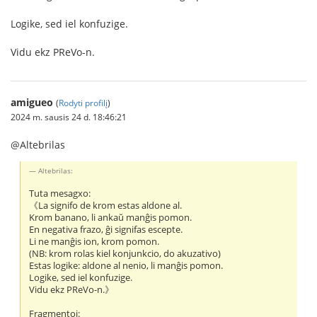
Logike, sed iel konfuzige.
Vidu ekz PReVo-n.
amigueo
(
Rodyti profilį
)
2024 m. sausis 24 d. 18:46:21
@Altebrilas
Altebrilas:
Tuta mesagxo:
《La signifo de krom estas aldone al.
Krom banano, li ankaŭ manĝis pomon.
En negativa frazo, ĝi signifas escepte.
Li ne manĝis ion, krom pomon.
(NB: krom rolas kiel konjunkcio, do akuzativo)
Estas logike: aldone al nenio, li manĝis pomon.
Logike, sed iel konfuzige.
Vidu ekz PReVo-n.》
Fragmentoj: