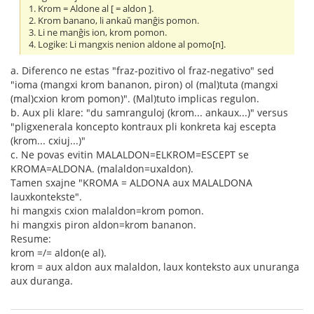
1. Krom = Aldone al [ = aldon ].
2. Krom banano, li ankaŭ manĝis pomon.
3. Li ne manĝis ion, krom pomon.
4. Logike: Li mangxis nenion aldone al pomo[n].
a. Diferenco ne estas "fraz-pozitivo ol fraz-negativo" sed
"ioma (mangxi krom bananon, piron) ol (mal)tuta (mangxi
(mal)cxion krom pomon)". (Mal)tuto implicas regulon.
b. Aux pli klare: "du samranguloj (krom... ankaux...)" versus
"pligxenerala koncepto kontraux pli konkreta kaj escepta
(krom... cxiuj...)"
c. Ne povas evitin MALALDON=ELKROM=ESCEPT se
KROMA=ALDONA. (malaldon=uxaldon).
Tamen sxajne "KROMA = ALDONA aux MALALDONA
lauxkontekste".
hi mangxis cxion malaldon=krom pomon.
hi mangxis piron aldon=krom bananon.
Resume:
krom =/= aldon(e al).
krom = aux aldon aux malaldon, laux konteksto aux unuranga
aux duranga.