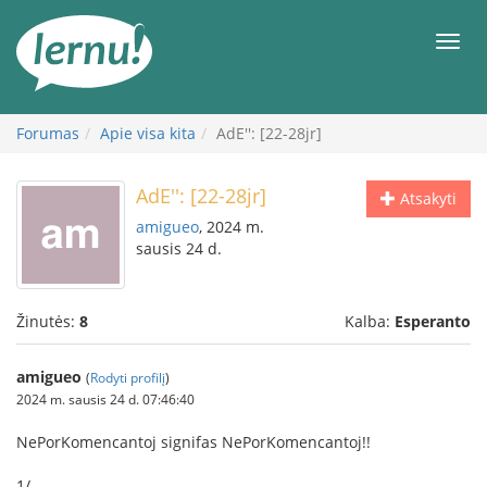
Į
turinį
Meni
Forumas
Apie visa kita
AdE'': [22-28jr]
AdE'': [22-28jr]
Atsakyti
amigueo
, 2024 m.
sausis 24 d.
Žinutės:
8
Kalba:
Esperanto
amigueo
(
Rodyti profilį
)
2024 m. sausis 24 d. 07:46:40
NePorKomencantoj signifas NePorKomencantoj!!
1/