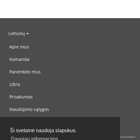
Lietuvių
Apie mus
Komanda
Paremkite mus
Libro
Privatumas
Naudojimo sąlygos
Susisiekite su mumis
Ši svetainė naudoja slapukus.
Daugiau informacijos