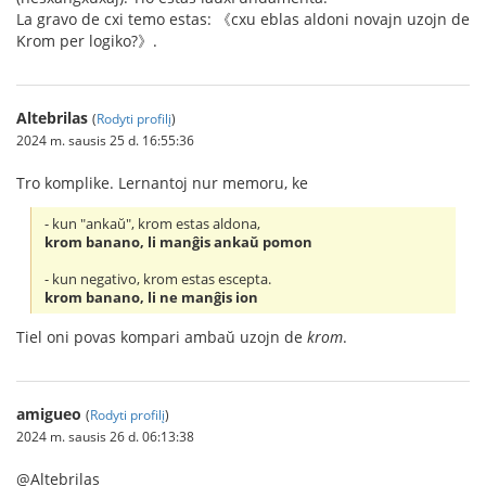
La gravo de cxi temo estas: 《cxu eblas aldoni novajn uzojn de
Krom per logiko?》.
Altebrilas
(
Rodyti profilį
)
2024 m. sausis 25 d. 16:55:36
Tro komplike. Lernantoj nur memoru, ke
- kun "ankaŭ", krom estas aldona,
krom banano, li manĝis ankaŭ pomon
- kun negativo, krom estas escepta.
krom banano, li ne manĝis ion
Tiel oni povas kompari ambaŭ uzojn de
krom
.
amigueo
(
Rodyti profilį
)
2024 m. sausis 26 d. 06:13:38
@Altebrilas