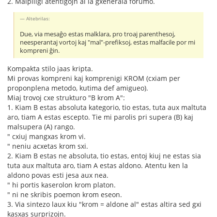
2. Malpliigi atentigojn al la gxenerala forumo.
Altebrilas:
Due, via mesaĝo estas malklara, pro troaj parenthesoj,
neesperantaj vortoj kaj "mal"-prefiksoj, estas malfacile por mi
kompreni ĝin.
Kompakta stilo jaas kripta.
Mi provas kompreni kaj komprenigi KROM (cxiam per
proponplena metodo, kutima def amigueo).
Miaj trovoj cxe strukturo "B krom A":
1. Kiam B estas absoluta kategorio, tio estas, tuta aux maltuta
aro, tiam A estas escepto. Tie mi parolis pri supera (B) kaj
malsupera (A) rango.
" cxiuj mangxas krom vi.
" neniu acxetas krom sxi.
2. Kiam B estas ne absoluta, tio estas, entoj kiuj ne estas sia
tuta aux maltuta aro, tiam A estas aldono. Atentu ken la
aldono povas esti jesa aux nea.
" hi portis kaserolon krom platon.
" ni ne skribis poemon krom eseon.
3. Via sintezo laux kiu "krom = aldone al" estas altira sed gxi
kasxas surprizojn.