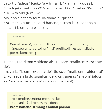
Laux tiu "adicia" logiko "a + b = a - b" kiam a inkludas b.
4. La logika funkcio KROM komparas B kaj A tiel ke "Krom = (A
aux B) minus (A kaj B)".
Maljena eleganta formulo donas surprizon:
" sxi mangxis unu el la tri bananojn krom la tri bananojn.
( = la tri krom unu el la tri ).
Altebrilas:
Due, via mesaĝo estas malklara, pro troaj parenthesoj,
《neesperantaj vortoj kaj "mal"-prefiksoj》, estas malfacile
por mi kompreni ĝin.
1. Imagu ke "krom = aldone al". Tiukaze, "malkrom = escepte
de".
Imagu ke "krom = escepte de", tiukaze, "malkrom = aldone al".
2. Por separi la du signifojn de Krom, aperas "alkrom" (aldon)
kaj "elkrom, malalkrom" (malaldon, escept).
Altebrilas:
Tro komplike. Oni nur memoru, ke
- kun "ankaŭ", krom estas aldona,
krom banano, li manĝis ankaŭ pomon