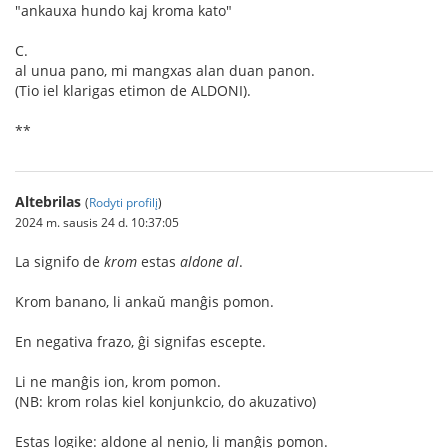
"ankauxa hundo kaj kroma kato"
C.
al unua pano, mi mangxas alan duan panon.
(Tio iel klarigas etimon de ALDONI).
**
Altebrilas
(
Rodyti profilį
)
2024 m. sausis 24 d. 10:37:05
La signifo de
krom
estas
aldone al
.
Krom banano, li ankaŭ manĝis pomon.
En negativa frazo, ĝi signifas escepte.
Li ne manĝis ion, krom pomon.
(NB: krom rolas kiel konjunkcio, do akuzativo)
Estas logike: aldone al nenio, li manĝis pomon.