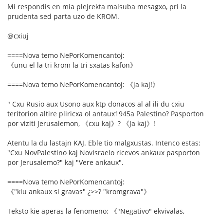
Mi respondis en mia plejrekta malsuba mesagxo, pri la
prudenta sed parta uzo de KROM.
@cxiuj
====Nova temo NePorKomencantoj:
《unu el la tri krom la tri sxatas kafon》
====Nova temo NePorKomencantoj: 《ja kaj!》
" Cxu Rusio aux Usono aux ktp donacos al al ili du cxiu
teritorion altire pliricxa ol antaux1945a Palestino? Pasporton
por viziti Jerusalemon, 《cxu kaj》? 《Ja kaj》!
Atentu la du lastajn KAJ. Eble tio malgxustas. Intenco estas:
"Cxu NovPalestino kaj NovIsraelo ricevos ankaux pasporton
por Jerusalemo?" kaj "Vere ankaux".
====Nova temo NePorKomencantoj:
《"kiu ankaux si gravas" ¿>>? "kromgrava"》
Teksto kie aperas la fenomeno: 《"Negativo" ekvivalas,