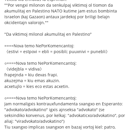
""Por vengxi milonon da senkulpaj viktimoj ol tiomon da
akumulitaj en Palestino NATO kutime jam estus bombinta
Israelon (kaj Gazaon) antaux jardekoj por briligi belajn
okcidentajn valorojn.""
"Da viktimoj milonol akumulitaj en Palestino"
====Nova temo NePorKomencantoj:
《estivi = estpovi = ebli = posibli; puuxnivi = punebli》
○====Nova temo NePorKomencantoj:
《videjbla = vidiva》
frapejnda = kiu devas frapi.
akuzejma = kiu emas akuzin.
acxetujlo = kies eco estas acxetin.
○====Nova temo NePorKomencantoj:
Jam normaligxis kontrauxfundamenta sxangxo en Esperanto:
"advokato/advokatino" igxis ajnseksa "advokato" (se
seksindiko konvenus, por kelkaj: "advokaticxo/advokatino", por
aliaj: "viradvokato/advokatino")
Tiu sxangxo implicas sxangxon en bazaj vortoj kiel: patro,