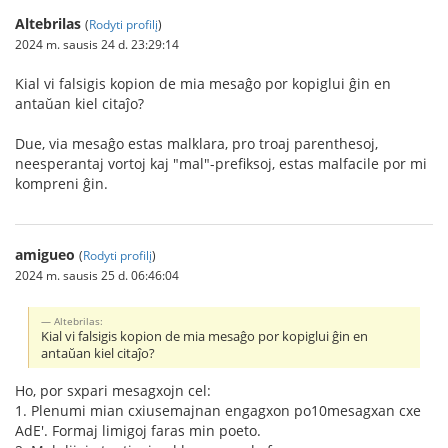
Altebrilas
(
Rodyti profilį
)
2024 m. sausis 24 d. 23:29:14
Kial vi falsigis kopion de mia mesaĝo por kopiglui ĝin en
antaŭan kiel citaĵo?
Due, via mesaĝo estas malklara, pro troaj parenthesoj,
neesperantaj vortoj kaj "mal"-prefiksoj, estas malfacile por mi
kompreni ĝin.
amigueo
(
Rodyti profilį
)
2024 m. sausis 25 d. 06:46:04
Altebrilas:
Kial vi falsigis kopion de mia mesaĝo por kopiglui ĝin en
antaŭan kiel citaĵo?
Ho, por sxpari mesagxojn cel:
1. Plenumi mian cxiusemajnan engagxon po10mesagxan cxe
AdE'. Formaj limigoj faras min poeto.