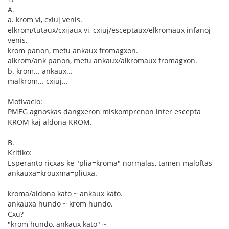
A.
a. krom vi, cxiuj venis.
elkrom/tutaux/cxijaux vi, cxiuj/esceptaux/elkromaux infanoj
venis.
krom panon, metu ankaux fromagxon.
alkrom/ank panon, metu ankaux/alkromaux fromagxon.
b. krom... ankaux...
malkrom... cxiuj...
Motivacio:
PMEG agnoskas dangxeron miskomprenon inter escepta
KROM kaj aldona KROM.
B.
Kritiko:
Esperanto ricxas ke "plia=kroma" normalas, tamen maloftas
ankauxa=krouxma=pliuxa.
kroma/aldona kato ~ ankaux kato.
ankauxa hundo ~ krom hundo.
Cxu?
"krom hundo, ankaux kato" ~