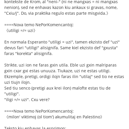
kontekste de Krom, al "neni-" (ni ne mangxas = ni mangxas
nenion), sed ne enhavas kazon kiu ankaux si gravas, nome,
"Cxiu/j". Do, via praktika regulo estas parte misgvida.》
====Nova temo NePorKomencantoj:
《utiligi =/= uzi》
En normala Esperanto "utiligi = uzi", tamen ekzisto def "uzi"
devus fari "utiligi" alisignifa. Same kiel ekzisto def "gxusta"
faras "korekta" alisignifa.
Strikte, uzi ion ne faras gxin utila. Eble uzi gxin malriparas
gxin cxar gxi estas unuuza. Tiukaze, uzi ne estas utiligi.
Ekzemple, pretigi, ordigi ilojn faras ilin "utilaj" sed tio ne estas
uzi tiujn ilojn.
Sed tiu senco (pretigi aux krei ilon) malofte estas tiu de
"utiligi".
"iligi =/= uzi". Cxu vere?
====Nova temo NePorKomencantoj:
《milon' viktimoj (ol tiom') akumulitaj en Palestino》
Teksto kiu enhavas la esprimon: