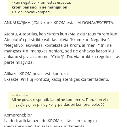
- kun negativo, krom estas escepta.
krom banano, li ne manĝis ion
Tiel oni povas kompari.
ANKAUX//(MAL)CXIU kunz KROM estas ALDONA//ESCEPTA.
Atentu, Altebrilas, ken "Krom kun (Mal)cxiu" (aux "Krom kun
Absoluto") pli strikte validas ol via "Krom kun Negativo".
"Negativo" ekvivalas, kontekste de Krom, al "neni-" (ni ne
mangxas = ni mangxas nenion), sed ne enhavas kazon kiu
ankaux si gravas, nome, "Cxiu/j". Do, via praktika regulo estas
parte misgvida.
Alikaze, KROM povas esti konfuza.
Ekzakte! Pri tiuj konfuzaj kazoj atentigas cxi temfadeno.
Altebrilas:
Mi ne povas respondi, ĉar mi ne komprenis. Tion, kion via
lingvaĵo gajnas pri logiko, ĝi perdas pri kompreneblo. 😞
Kompreneblo?
La du tradiciaj uzoj de KROM restas sen sxangxo
(nesxangxuxaj). Tio estas lauxFundamenta.