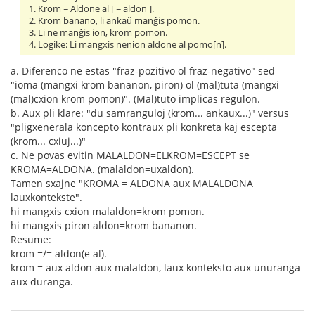
1. Krom = Aldone al [ = aldon ].
2. Krom banano, li ankaŭ manĝis pomon.
3. Li ne manĝis ion, krom pomon.
4. Logike: Li mangxis nenion aldone al pomo[n].
a. Diferenco ne estas "fraz-pozitivo ol fraz-negativo" sed
"ioma (mangxi krom bananon, piron) ol (mal)tuta (mangxi
(mal)cxion krom pomon)". (Mal)tuto implicas regulon.
b. Aux pli klare: "du samranguloj (krom... ankaux...)" versus
"pligxenerala koncepto kontraux pli konkreta kaj escepta
(krom... cxiuj...)"
c. Ne povas evitin MALALDON=ELKROM=ESCEPT se
KROMA=ALDONA. (malaldon=uxaldon).
Tamen sxajne "KROMA = ALDONA aux MALALDONA
lauxkontekste".
hi mangxis cxion malaldon=krom pomon.
hi mangxis piron aldon=krom bananon.
Resume:
krom =/= aldon(e al).
krom = aux aldon aux malaldon, laux konteksto aux unuranga
aux duranga.