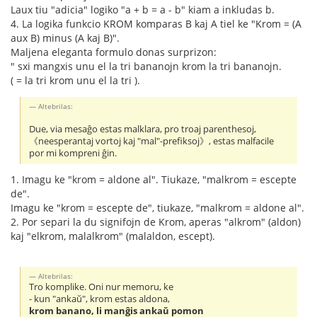
Laux tiu "adicia" logiko "a + b = a - b" kiam a inkludas b.
4. La logika funkcio KROM komparas B kaj A tiel ke "Krom = (A
aux B) minus (A kaj B)".
Maljena eleganta formulo donas surprizon:
" sxi mangxis unu el la tri bananojn krom la tri bananojn.
( = la tri krom unu el la tri ).
Altebrilas:
Due, via mesaĝo estas malklara, pro troaj parenthesoj,
《neesperantaj vortoj kaj "mal"-prefiksoj》, estas malfacile
por mi kompreni ĝin.
1. Imagu ke "krom = aldone al". Tiukaze, "malkrom = escepte
de".
Imagu ke "krom = escepte de", tiukaze, "malkrom = aldone al".
2. Por separi la du signifojn de Krom, aperas "alkrom" (aldon)
kaj "elkrom, malalkrom" (malaldon, escept).
Altebrilas:
Tro komplike. Oni nur memoru, ke
- kun "ankaŭ", krom estas aldona,
krom banano, li manĝis ankaŭ pomon