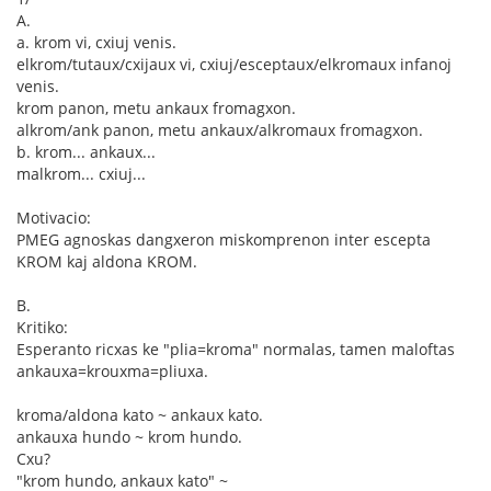
A.
a. krom vi, cxiuj venis.
elkrom/tutaux/cxijaux vi, cxiuj/esceptaux/elkromaux infanoj
venis.
krom panon, metu ankaux fromagxon.
alkrom/ank panon, metu ankaux/alkromaux fromagxon.
b. krom... ankaux...
malkrom... cxiuj...
Motivacio:
PMEG agnoskas dangxeron miskomprenon inter escepta
KROM kaj aldona KROM.
B.
Kritiko:
Esperanto ricxas ke "plia=kroma" normalas, tamen maloftas
ankauxa=krouxma=pliuxa.
kroma/aldona kato ~ ankaux kato.
ankauxa hundo ~ krom hundo.
Cxu?
"krom hundo, ankaux kato" ~