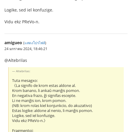
Logike, sed iel konfuzige.
Vidu ekz PReVo-n.
amigueo
(
แสดงโปรไฟล์
)
24 มกราคม 2024, 18:46:21
@Altebrilas
Altebrilas:
Tuta mesagxo:
《La signifo de krom estas aldone al.
Krom banano, li ankaŭ manĝis pomon.
En negativa frazo, ĝi signifas escepte.
Li ne manĝis ion, krom pomon.
(NB: krom rolas kiel konjunkcio, do akuzativo)
Estas logike: aldone al nenio, li manĝis pomon.
Logike, sed iel konfuzige.
Vidu ekz PReVo-n.》
Fragmentoj: