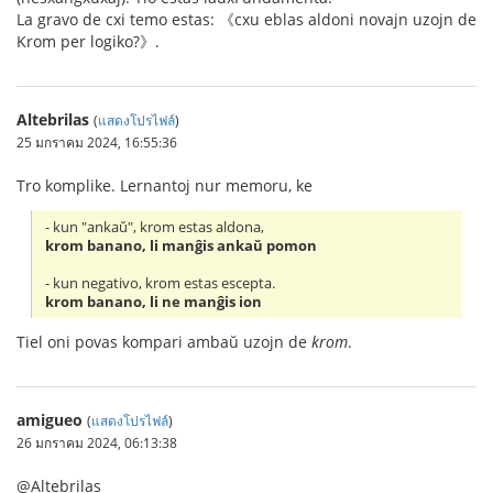
La gravo de cxi temo estas: 《cxu eblas aldoni novajn uzojn de
Krom per logiko?》.
Altebrilas
(
แสดงโปรไฟล์
)
25 มกราคม 2024, 16:55:36
Tro komplike. Lernantoj nur memoru, ke
- kun "ankaŭ", krom estas aldona,
krom banano, li manĝis ankaŭ pomon
- kun negativo, krom estas escepta.
krom banano, li ne manĝis ion
Tiel oni povas kompari ambaŭ uzojn de
krom
.
amigueo
(
แสดงโปรไฟล์
)
26 มกราคม 2024, 06:13:38
@Altebrilas