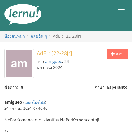
ไป
ยัง
เมนู
สารบัญ
ห้องสนทนา
กลุ่มอื่น ๆ
AdE'': [22-28jr]
AdE'': [22-28jr]
ตอบ
จาก
amigueo
, 24
มกราคม 2024
ข้อความ
8
ภาษา:
Esperanto
amigueo
(
แสดงโปรไฟล์
)
24 มกราคม 2024, 07:46:40
NePorKomencantoj signifas NePorKomencantoj!!
1/