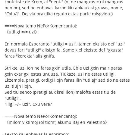
kontekste de Krom, al "neni-" (ni ne mangxas = ni mangxas
nenion), sed ne enhavas kazon kiu ankaux si gravas, nome,
"Cxiu/j". Do, via praktika regulo estas parte misgvida.》
====Nova temo NePorKomencantoj:
《utiligi =/= uzi》
En normala Esperanto "utiligi = uzi", tamen ekzisto def "uzi"
devus fari "utiligi" alisignifa. Same kiel ekzisto def "gxusta"
faras "korekta" alisignifa.
Strikte, uzi ion ne faras gxin utila. Eble uzi gxin malriparas
gxin cxar gxi estas unuuza. Tiukaze, uzi ne estas utiligi.
Ekzemple, pretigi, ordigi ilojn faras ilin "utilaj" sed tio ne estas
uzi tiujn ilojn.
Sed tiu senco (pretigi aux krei ilon) malofte estas tiu de
"utiligi".
"iligi =/= uzi". Cxu vere?
====Nova temo NePorKomencantoj:
《milon' viktimoj (ol tiom') akumulitaj en Palestino》
Teksto kiu enhavas la esprimon: