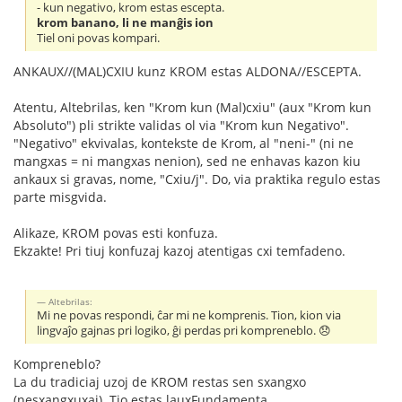
- kun negativo, krom estas escepta.
krom banano, li ne manĝis ion
Tiel oni povas kompari.
ANKAUX//(MAL)CXIU kunz KROM estas ALDONA//ESCEPTA.
Atentu, Altebrilas, ken "Krom kun (Mal)cxiu" (aux "Krom kun
Absoluto") pli strikte validas ol via "Krom kun Negativo".
"Negativo" ekvivalas, kontekste de Krom, al "neni-" (ni ne
mangxas = ni mangxas nenion), sed ne enhavas kazon kiu
ankaux si gravas, nome, "Cxiu/j". Do, via praktika regulo estas
parte misgvida.
Alikaze, KROM povas esti konfuza.
Ekzakte! Pri tiuj konfuzaj kazoj atentigas cxi temfadeno.
Altebrilas:
Mi ne povas respondi, ĉar mi ne komprenis. Tion, kion via
lingvaĵo gajnas pri logiko, ĝi perdas pri kompreneblo. 😞
Kompreneblo?
La du tradiciaj uzoj de KROM restas sen sxangxo
(nesxangxuxaj). Tio estas lauxFundamenta.