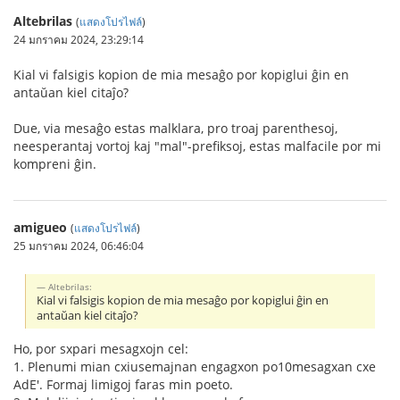
Altebrilas
(
แสดงโปรไฟล์
)
24 มกราคม 2024, 23:29:14
Kial vi falsigis kopion de mia mesaĝo por kopiglui ĝin en
antaŭan kiel citaĵo?
Due, via mesaĝo estas malklara, pro troaj parenthesoj,
neesperantaj vortoj kaj "mal"-prefiksoj, estas malfacile por mi
kompreni ĝin.
amigueo
(
แสดงโปรไฟล์
)
25 มกราคม 2024, 06:46:04
Altebrilas:
Kial vi falsigis kopion de mia mesaĝo por kopiglui ĝin en
antaŭan kiel citaĵo?
Ho, por sxpari mesagxojn cel:
1. Plenumi mian cxiusemajnan engagxon po10mesagxan cxe
AdE'. Formaj limigoj faras min poeto.