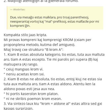
2. Malpliigi atentigojn al la gxenerala forumo.
Altebrilas:
Due, via mesaĝo estas malklara, pro troaj parenthesoj,
neesperantaj vortoj kaj "mal"-prefiksoj, estas malfacile por mi
kompreni ĝin.
Kompakta stilo jaas kripta.
Mi provas kompreni kaj komprenigi KROM (cxiam per
proponplena metodo, kutima def amigueo).
Miaj trovoj cxe strukturo "B krom A":
1. Kiam B estas absoluta kategorio, tio estas, tuta aux maltuta
aro, tiam A estas escepto. Tie mi parolis pri supera (B) kaj
malsupera (A) rango.
" cxiuj mangxas krom vi.
" neniu acxetas krom sxi.
2. Kiam B estas ne absoluta, tio estas, entoj kiuj ne estas sia
tuta aux maltuta aro, tiam A estas aldono. Atentu ken la
aldono povas esti jesa aux nea.
" hi portis kaserolon krom platon.
" ni ne skribis poemon krom eseon.
3. Via sintezo laux kiu "krom = aldone al" estas altira sed gxi
kasxas surprizojn.