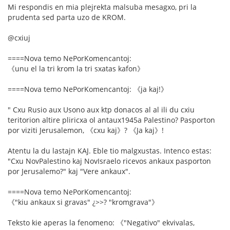
Mi respondis en mia plejrekta malsuba mesagxo, pri la
prudenta sed parta uzo de KROM.
@cxiuj
====Nova temo NePorKomencantoj:
《unu el la tri krom la tri sxatas kafon》
====Nova temo NePorKomencantoj: 《ja kaj!》
" Cxu Rusio aux Usono aux ktp donacos al al ili du cxiu
teritorion altire pliricxa ol antaux1945a Palestino? Pasporton
por viziti Jerusalemon, 《cxu kaj》? 《Ja kaj》!
Atentu la du lastajn KAJ. Eble tio malgxustas. Intenco estas:
"Cxu NovPalestino kaj NovIsraelo ricevos ankaux pasporton
por Jerusalemo?" kaj "Vere ankaux".
====Nova temo NePorKomencantoj:
《"kiu ankaux si gravas" ¿>>? "kromgrava"》
Teksto kie aperas la fenomeno: 《"Negativo" ekvivalas,