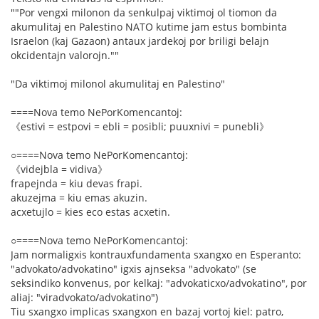
""Por vengxi milonon da senkulpaj viktimoj ol tiomon da
akumulitaj en Palestino NATO kutime jam estus bombinta
Israelon (kaj Gazaon) antaux jardekoj por briligi belajn
okcidentajn valorojn.""
"Da viktimoj milonol akumulitaj en Palestino"
====Nova temo NePorKomencantoj:
《estivi = estpovi = ebli = posibli; puuxnivi = punebli》
○====Nova temo NePorKomencantoj:
《videjbla = vidiva》
frapejnda = kiu devas frapi.
akuzejma = kiu emas akuzin.
acxetujlo = kies eco estas acxetin.
○====Nova temo NePorKomencantoj:
Jam normaligxis kontrauxfundamenta sxangxo en Esperanto:
"advokato/advokatino" igxis ajnseksa "advokato" (se
seksindiko konvenus, por kelkaj: "advokaticxo/advokatino", por
aliaj: "viradvokato/advokatino")
Tiu sxangxo implicas sxangxon en bazaj vortoj kiel: patro,