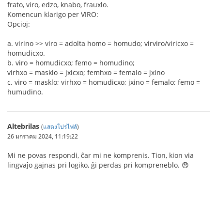
frato, viro, edzo, knabo, frauxlo.
Komencun klarigo per VIRO:
Opcioj:
a. virino >> viro = adolta homo = homudo; virviro/viricxo =
homudicxo.
b. viro = homudicxo; femo = homudino;
virhxo = masklo = jxicxo; femhxo = femalo = jxino
c. viro = masklo; virhxo = homudicxo; jxino = femalo; femo =
humudino.
Altebrilas
(
แสดงโปรไฟล์
)
26 มกราคม 2024, 11:19:22
Mi ne povas respondi, ĉar mi ne komprenis. Tion, kion via
lingvaĵo gajnas pri logiko, ĝi perdas pri kompreneblo. 😞