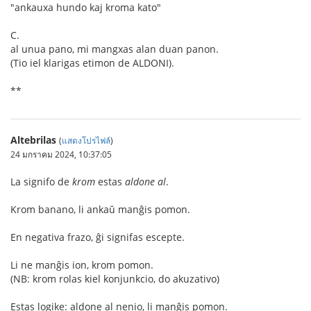
"ankauxa hundo kaj kroma kato"
C.
al unua pano, mi mangxas alan duan panon.
(Tio iel klarigas etimon de ALDONI).
**
Altebrilas
(
แสดงโปรไฟล์
)
24 มกราคม 2024, 10:37:05
La signifo de
krom
estas
aldone al
.
Krom banano, li ankaŭ manĝis pomon.
En negativa frazo, ĝi signifas escepte.
Li ne manĝis ion, krom pomon.
(NB: krom rolas kiel konjunkcio, do akuzativo)
Estas logike: aldone al nenio, li manĝis pomon.