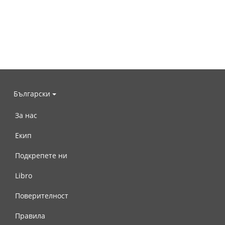
Български
За нас
Екип
Подкрепете ни
Libro
Поверителност
Правила