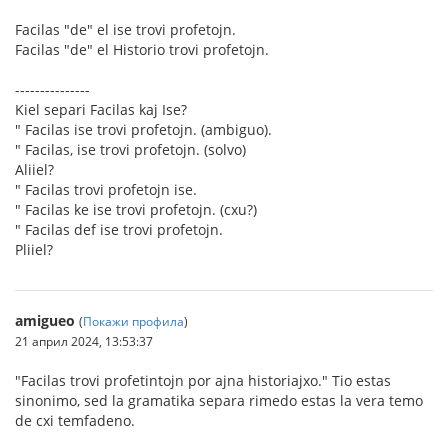
Facilas "de" el ise trovi profetojn.
Facilas "de" el Historio trovi profetojn.
---------------
Kiel separi Facilas kaj Ise?
" Facilas ise trovi profetojn. (ambiguo).
" Facilas, ise trovi profetojn. (solvo)
Aliiel?
" Facilas trovi profetojn ise.
" Facilas ke ise trovi profetojn. (cxu?)
" Facilas def ise trovi profetojn.
Pliiel?
amigueo
(
Покажи профила
)
21 април 2024, 13:53:37
"Facilas trovi profetintojn por ajna historiajxo." Tio estas
sinonimo, sed la gramatika separa rimedo estas la vera temo
de cxi temfadeno.