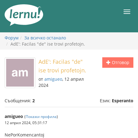
Към
съдържанието
Мен
Форум
За всичко останало
AdE': Facilas "de" ise trovi profetojn.
AdE': Facilas "de"
Отговор
ise trovi profetojn.
от
amigueo
, 12 април
2024
Съобщения:
2
Език:
Esperanto
amigueo
(
Покажи профила
)
12 април 2024, 05:31:17
NePorKomencantoj