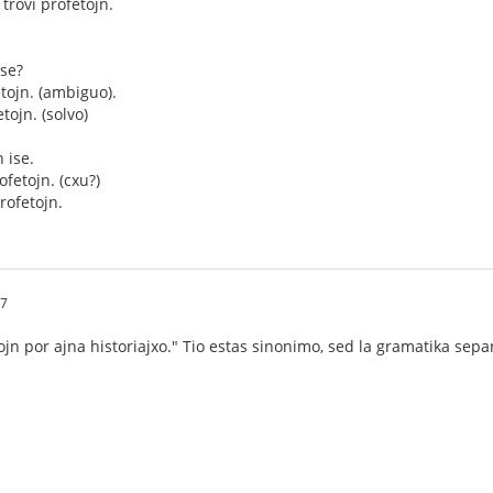
 trovi profetojn.
Ise?
etojn. (ambiguo).
etojn. (solvo)
n ise.
rofetojn. (cxu?)
profetojn.
37
ntojn por ajna historiajxo." Tio estas sinonimo, sed la gramatika se