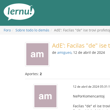
Contenido
Foro
Sobre todo lo demás
AdE': Facilas "de" ise trovi profeto
AdE': Facilas "de" ise 
de
amigueo
, 12 de abril de 2024
Aportes:
2
12 de abril de 2024 05:31:
NePorKomencantoj
Facilas "de" el ise trov