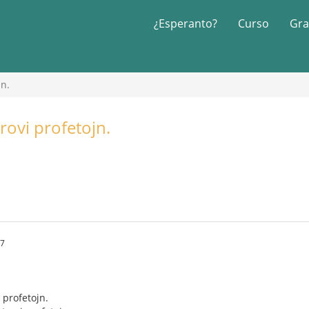
¿Esperanto?
Curso
Gra
jn.
trovi profetojn.
17
i profetojn.