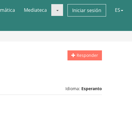
mática
Mediateca
ES
Iniciar sesión
Responder
Idioma:
Esperanto