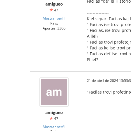
Facilas "de" el Historio
amigueo
47
---------------
Mostrar perfil
Kiel separi Facilas kaj 
País:
" Facilas ise trovi prof
Aportes: 3306
" Facilas, ise trovi prof
Aliiel?
" Facilas trovi profetoj
" Facilas ke ise trovi p
" Facilas def ise trovi 
Pliiel?
21 de abril de 2024 13:53:
"Facilas trovi profeti
amigueo
47
Mostrar perfil