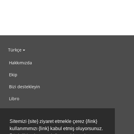
Türkçe
Hakkımızda
Ekip
Bizi destekleyin
Libro
Gizlilik Politikası
Sitemizi {site} ziyaret etmekle çerez {/link}
Kullanım Koşulları
kullanımımızı {link} kabul etmiş oluyorsunuz.