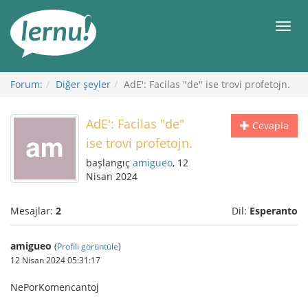
İçerik
Görüntüleme
Men
Forum:
Diğer şeyler
AdE': Facilas "de" ise trovi profetojn.
AdE': Facilas "de"
Cevapla
ise trovi profetojn.
başlangıç
amigueo
, 12
Nisan 2024
Mesajlar:
2
Dil:
Esperanto
amigueo
(
Profili görüntüle
)
12 Nisan 2024 05:31:17
NePorKomencantoj