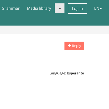
Grammar
Media library
EN
Log in
Reply
Language:
Esperanto