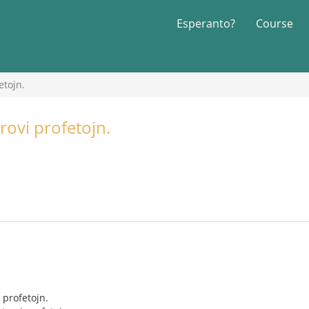
Esperanto?
Course
etojn.
trovi profetojn.
i profetojn.