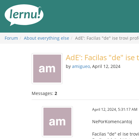
Skip
to
the
content
Forum
About everything else
AdE': Facilas "de" ise trovi prof
AdE': Facilas "de" ise 
by
amigueo
, April 12, 2024
Messages:
2
April 12, 2024, 5:31:17 AM
NePorKomencantoj
Facilas "de" el ise trov