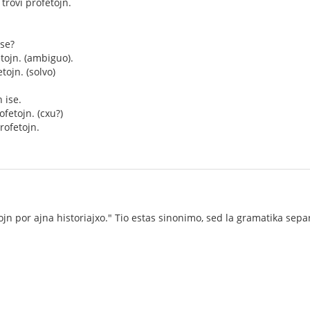
 trovi profetojn.
Ise?
etojn. (ambiguo).
etojn. (solvo)
n ise.
rofetojn. (cxu?)
profetojn.
ntojn por ajna historiajxo." Tio estas sinonimo, sed la gramatika se