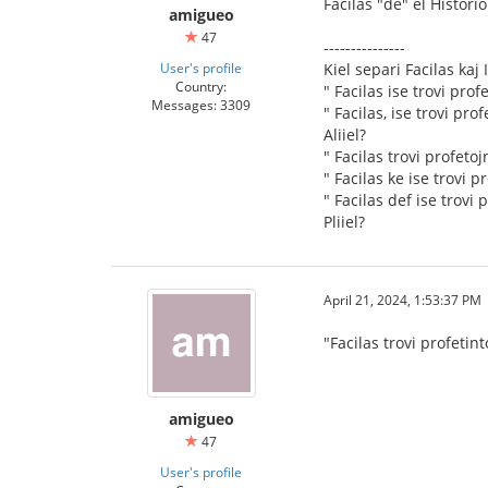
Facilas "de" el Historio
amigueo
47
---------------
User's profile
Kiel separi Facilas kaj 
Country:
" Facilas ise trovi prof
Messages: 3309
" Facilas, ise trovi prof
Aliiel?
" Facilas trovi profetoj
" Facilas ke ise trovi p
" Facilas def ise trovi 
Pliiel?
April 21, 2024, 1:53:37 PM
"Facilas trovi profeti
amigueo
47
User's profile