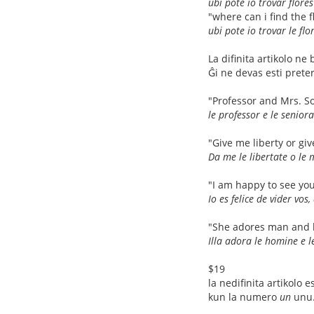
ubi pote io trovar flores
"where can i find the 
ubi pote io trovar le flo
La difinita artikolo n
Ĝi ne devas esti preter
"Professor and Mrs. 
le professor e le senior
"Give me liberty or gi
Da me le libertate o le 
"I am happy to see yo
Io es felice de vider vos
"She adores man and 
Illa adora le homine e 
$19
la nedifinita artikolo 
kun la numero
un
unu