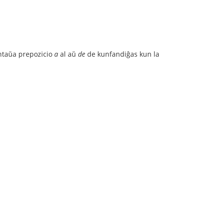
ntaŭa prepozicio
a
al aŭ
de
de kunfandiĝas kun la