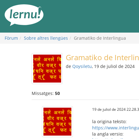
Al
contingut
Fòrum
Sobre altres llengües
Gramatiko de Interlingua
Gramatiko de Interli
de
Qoysiletu
, 19 de juliol de 2024
Missatges:
50
19 de juliol de 2024 22.28.
la origina teksto:
https://www.interlin
la angla versio: