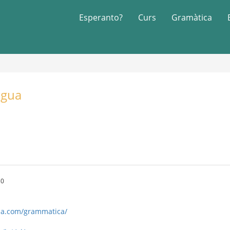
Esperanto?
Curs
Gramàtica
ngua
30
gua.com/grammatica/