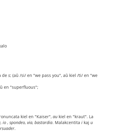
kalo
ta de
s
; (aŭ /si/ en "we pass you", aŭ kiel /ti/ en "we
ŭ en "superfluous";
ronuncata kiel en "Kaiser",
au
kiel en "kraut". La
, io , spondeo, via, bastardia
. Malakcentita
i
kaj
u
persuader
.