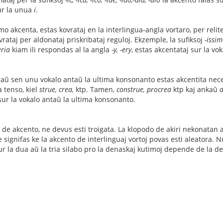
ur la unua
i
.
temo akcenta, estas kovrataj en la interlingua-angla vortaro, per rel
vrataj per aldonataj priskribataj reguloj. Ekzemple, la sufiksoj
-issim
eria
kiam ili respondas al la angla
-y, -ery
, estas akcentataj sur la vo
 aŭ sen unu vokalo antaŭ la ultima konsonanto estas akcentita nec
 tenso, kiel
strue, crea,
ktp. Tamen,
construe, procrea
ktp kaj ankaŭ
d
sur la vokalo antaŭ la ultima konsonanto.
 de akcento, ne devus esti troigata. La klopodo de akiri nekonatan 
signifas ke la akcento de interlinguaj vortoj povas esti aleatora. N
r la dua aŭ la tria silabo pro la denaskaj kutimoj depende de la de