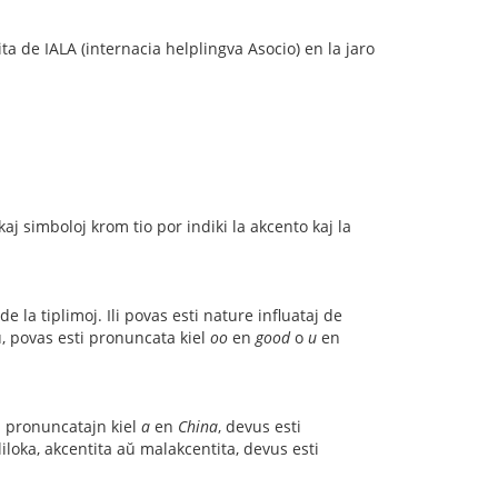
a de IALA (internacia helplingva Asocio) en la jaro
kaj simboloj krom tio por indiki la akcento kaj la
e la tiplimoj. Ili povas esti nature influataj de
u, povas esti pronuncata kiel
oo
en
good
o
u
en
jn pronuncatajn kiel
a
en
China
, devus esti
liloka, akcentita aŭ malakcentita, devus esti