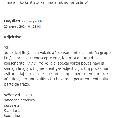
"mia amiko kantisto, kaj mia amikino kantistino"
Qoysiletu
(
Prikaz profila
)
20. srpnja 2024. 01:28:08
Adjektivo
$31
adjektivoj finiĝas en vokalo aŭ konsontanto. La antaŭa grupo
finiĝas preskaŭ senescepte en
e
, la posta en unu de la
konsonantoj
l,n,r,c
. Pro ke la alispecaj vortoj povas havi la
samajn finaĵojn, tiuj ne identigas adjektivojn, kiuj povas nur
esti konataj per la funkcio kiun ili implementas en unu frazo,
aŭ iufoje, per unu sufikso kiu hazarde aperas en neniu alia
parto de frazo.
delicate
delikata
american
amerika
parve
eta
Dan
dana
blau
blua