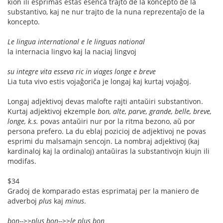
kion ili esprimas estas esenca trajto de la koncepto de la
substantivo, kaj ne nur trajto de la nuna reprezentaĵo de la
koncepto.
Le lingua international e le linguas national
la internacia lingvo kaj la naciaj lingvoj
su integre vita esseva ric in viages longe e breve
Lia tuta vivo estis vojaĝoriĉa je longaj kaj kurtaj vojaĝoj.
Longaj adjektivoj devas malofte rajti antaŭiri substantivon.
Kurtaj adjektivoj ekzemple
bon, alte, parve, grande, belle, breve,
longe, k.s.
povas antaŭiri nur por la ritma bezono, aŭ por
persona prefero. La du eblaj pozicioj de adjektivoj ne povas
esprimi du malsamajn sencojn. La nombraj adjektivoj (kaj
kardinaloj kaj la ordinaloj) antaŭiras la substantivojn kiujn ili
modifas.
$34
Gradoj de komparado estas esprimataj per la maniero de
adverboj
plus
kaj
minus
.
bon-->>plus bon-->>le plus bon