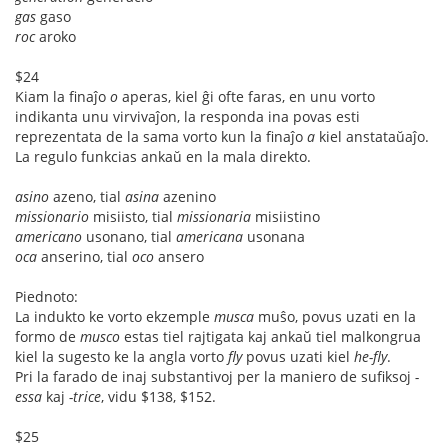
gas
gaso
roc
aroko
$24
Kiam la finaĵo
o
aperas, kiel ĝi ofte faras, en unu vorto
indikanta unu virvivaĵon, la responda ina povas esti
reprezentata de la sama vorto kun la finaĵo
a
kiel anstataŭaĵo.
La regulo funkcias ankaŭ en la mala direkto.
asino
azeno, tial
asina
azenino
missionario
misiisto, tial
missionaria
misiistino
americano
usonano, tial
americana
usonana
oca
anserino, tial
oco
ansero
Piednoto:
La indukto ke vorto ekzemple
musca
muŝo, povus uzati en la
formo de
musco
estas tiel rajtigata kaj ankaŭ tiel malkongrua
kiel la sugesto ke la angla vorto
fly
povus uzati kiel
he-fly
.
Pri la farado de inaj substantivoj per la maniero de sufiksoj
-
essa
kaj
-trice
, vidu $138, $152.
$25