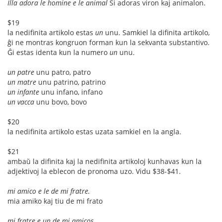
Illa adora le homine e le animal
Ŝi adoras viron kaj animalon.
$19
la nedifinita artikolo estas
un
unu. Samkiel la difinita artikolo,
ĝi ne montras kongruon forman kun la sekvanta substantivo.
Ĝi estas identa kun la numero
un
unu.
un patre
unu patro, patro
un matre
unu patrino, patrino
un infante
unu infano, infano
un vacca
unu bovo, bovo
$20
la nedifinita artikolo estas uzata samkiel en la angla.
$21
ambaŭ la difinita kaj la nedifinita artikoloj kunhavas kun la
adjektivoj la eblecon de pronoma uzo. Vidu $38-$41.
mi amico e le de mi fratre.
mia amiko kaj tiu de mi frato
mi fratre e un de mi amicos