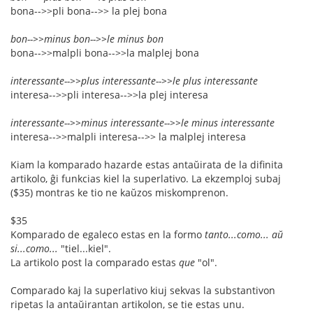
bona-->>pli bona-->> la plej bona
bon-->>minus bon-->>le minus bon
bona-->>malpli bona-->>la malplej bona
interessante-->>plus interessante-->>le plus interessante
interesa-->>pli interesa-->>la plej interesa
interessante-->>minus interessante-->>le minus interessante
interesa-->>malpli interesa-->> la malplej interesa
Kiam la komparado hazarde estas antaŭirata de la difinita
artikolo, ĝi funkcias kiel la superlativo. La ekzemploj subaj
($35) montras ke tio ne kaŭzos miskomprenon.
$35
Komparado de egaleco estas en la formo
tanto...como... aŭ
si...como...
"tiel...kiel".
La artikolo post la comparado estas
que
"ol".
Comparado kaj la superlativo kiuj sekvas la substantivon
ripetas la antaŭirantan artikolon, se tie estas unu.