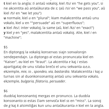
t
kiel en la angla;
ti
antaŭ vokaloj, kiel /ts/ en "he gets you", si
ne akcentita aŭ antaŭkurata de
s
; (aŭ /si/ en "we pass you", aŭ
kiel /ti/ en "we let you")
u
normale, kiel
u
en "plural"; kiam malakcentita antaŭ unu
vokalo, kiel
u
en ""persuade" aŭ en "superfluous";
x
kiel /ks/; inter vokaloj, la same (aŭ, kiel /kz/ en "exact")
y
kiel
y
en "yes", malakcentita antaŭ vokaloj. Alie, kiel
i
en
"machine";
$5
En diptongoj la vokaloj konservas siajn sonvalorojn
sendependajn. La diptongo
ai
estas pronuncata kiel en
"Kaiser",
au
kiel en "kraut". La akcentita
e
kaj
i
estas
apartigataj de unu silaba breĉo el unu sekvanta
a,e,o
,
ekzemple,
mie, io , spondeo, via, bastardia
. Malakcentita
i
kaj
u
turnas sin al duonkonsonantoj antaŭ unu sekvanta vokalo,
ekzemple,
bulgaria, filatorio, persuader
.
$6
duoblaj konsonantoj mergas en pronunco. La duobla
konsonanto
ss
estas ĉiam senvoĉa kiel
ss
en "miss". La sonoj
de
g
kaj
k
alsimiliĝas kun unu antaŭkuranta
n
kiel en la angla.