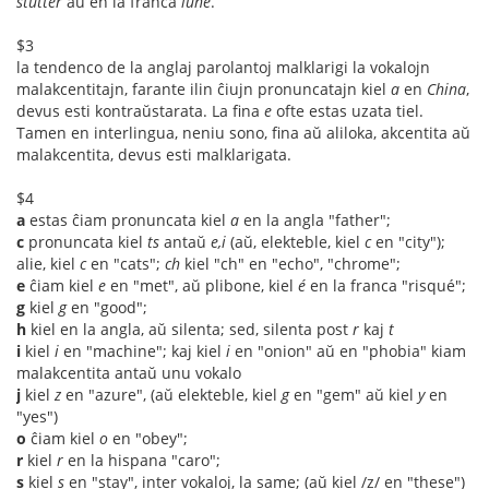
stutter
aŭ en la franca
lune
.
$3
la tendenco de la anglaj parolantoj malklarigi la vokalojn
malakcentitajn, farante ilin ĉiujn pronuncatajn kiel
a
en
China
,
devus esti kontraŭstarata. La fina
e
ofte estas uzata tiel.
Tamen en interlingua, neniu sono, fina aŭ aliloka, akcentita aŭ
malakcentita, devus esti malklarigata.
$4
a
estas ĉiam pronuncata kiel
a
en la angla "father";
c
pronuncata kiel
ts
antaŭ
e,i
(aŭ, elekteble, kiel
c
en "city");
alie, kiel
c
en "cats";
ch
kiel "ch" en "echo", "chrome";
e
ĉiam kiel
e
en "met", aŭ plibone, kiel
é
en la franca "risqué";
g
kiel
g
en "good";
h
kiel en la angla, aŭ silenta; sed, silenta post
r
kaj
t
i
kiel
i
en "machine"; kaj kiel
i
en "onion" aŭ en "phobia" kiam
malakcentita antaŭ unu vokalo
j
kiel
z
en "azure", (aŭ elekteble, kiel
g
en "gem" aŭ kiel
y
en
"yes")
o
ĉiam kiel
o
en "obey";
r
kiel
r
en la hispana "caro";
s
kiel
s
en "stay", inter vokaloj, la same; (aŭ kiel /z/ en "these")