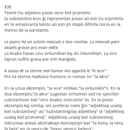
$38
Teorie ĉiu adjekivo povas servi kiel pronomo.
la substantivo kiun ĝi reprezentas povas aŭ esti tiu esprimita
en la antaŭiranta teksto aŭ esti pli mapli difinita nocio en la
menso de la parolanto.
Le puero ha un colinio mascule e duo conilias. Le mascule pare
assatis grasse pro esser edite.
La knabo havas unu virkuniklon kaj du inkuniklojn. La vira
ŝajnas sufiĉe grasa por esti manĝota.
A causa de su eterne mal humor nos appella le "le acre"
Pro lia eterna malbona humuro, ni nomas lin "la akra".
En la unua ekzemplo, "la vira" indikas "la virkuniklo"n. En la
dua ekzemplo,"la akra" sugestas virhomon sed ne specifan
substantivon kiel "viro, knabo, instruisto" ks. En la posta
ekzemplo kaj similaj, oni preferas nomi ĝin "adjektivoj uzataj
kiel substantivoj" aŭ "substantivigitaj adjektivoj" ol "adjektivoj
uzataj kiel pronomoj". Adjektivoj uzataj kiel substantivoj
inkluzivas ankaŭ abstraktajn konceptojn kiel "la bona, la vera,
la bela" en la senco de "bono, vereco, beleco".