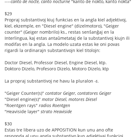
----
canto de nocte, canto nocturne
"kanto de nokto, kanto nokta"
$29
Propraj substantivoj kiuj funkcias en la angla kiel adjektivoj,
kiel, ekzemple, en "Diesel engine" (dizelmotoro), "Geiger
counter" (Geiger nombrilo) ks., restas senŝanĝaj en la
Interlingua, kaj estas antaŭmetataj de la substantivoj kiujn ili
modifas en la angla. La modelo uzata estas ke oni povas
rigardi la ordinarajn substantivojn kiel titolojn:
Doctor Diesel, Professor Diesel, Engine Diesel, ktp.
Doktoro Dizelo, Profesoro Dizelo, Motoro Dizelo, ktp
La propraj substantivoj ne havu la pluralon
-s
.
"Geiger Counter(s)"
contator Geiger, contatores Geiger
"Diesel engine(s)"
motor Diesel, motores Diesel
"Roentgen rays"
radios Roentgen
"Heaviside layer"
strato Heaviside
$30
Estas tre libera uzo de APPOSITION kun unu ano ofte
responda al unu angla substantivo kun adjektivaj funkcioj.