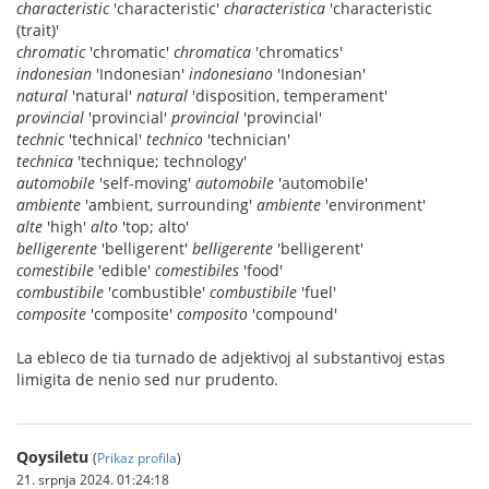
characteristic
'characteristic'
characteristica
'characteristic
(trait)'
chromatic
'chromatic'
chromatica
'chromatics'
indonesian
'Indonesian'
indonesiano
'Indonesian'
natural
'natural'
natural
'disposition, temperament'
provincial
'provincial'
provincial
'provincial'
technic
'technical'
technico
'technician'
technica
'technique; technology'
automobile
'self-moving'
automobile
'automobile'
ambiente
'ambient, surrounding'
ambiente
'environment'
alte
'high'
alto
'top; alto'
belligerente
'belligerent'
belligerente
'belligerent'
comestibile
'edible'
comestibiles
'food'
combustibile
'combustible'
combustibile
'fuel'
composite
'composite'
composito
'compound'
La ebleco de tia turnado de adjektivoj al substantivoj estas
limigita de nenio sed nur prudento.
Qoysiletu
(
Prikaz profila
)
21. srpnja 2024. 01:24:18