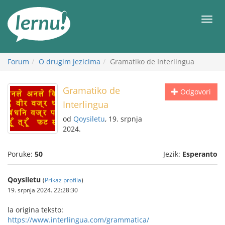
Sadržaj
Meni
Forum
O drugim jezicima
Gramatiko de Interlingua
Gramatiko de
Odgovori
Interlingua
od
Qoysiletu
, 19. srpnja
2024.
Poruke:
50
Jezik:
Esperanto
Qoysiletu
(
Prikaz profila
)
19. srpnja 2024. 22:28:30
la origina teksto:
https://www.interlingua.com/grammatica/