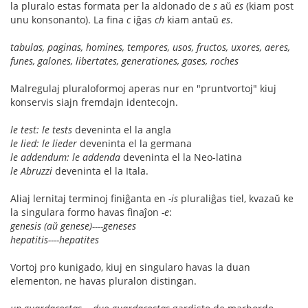
la pluralo estas formata per la aldonado de
s
aŭ
es
(kiam post
unu konsonanto). La fina
c
iĝas
ch
kiam antaŭ
es
.
tabulas, paginas, homines, tempores, usos, fructos, uxores, aeres,
funes, galones, libertates, generationes, gases, roches
Malregulaj pluraloformoj aperas nur en "pruntvortoj" kiuj
konservis siajn fremdajn identecojn.
le test: le tests
deveninta el la angla
le lied: le lieder
deveninta el la germana
le addendum: le addenda
deveninta el la Neo-latina
le Abruzzi
deveninta el la Itala.
Aliaj lernitaj terminoj finiĝanta en
-is
pluraliĝas tiel, kvazaŭ ke
la singulara formo havas finaĵon
-e
:
genesis (aŭ genese)----geneses
hepatitis----hepatites
Vortoj pro kunigado, kiuj en singularo havas la duan
elementon, ne havas pluralon distingan.