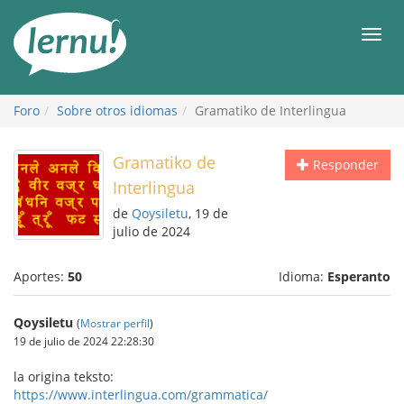
Contenido
Men
Foro
Sobre otros idiomas
Gramatiko de Interlingua
Gramatiko de
Responder
Interlingua
de
Qoysiletu
, 19 de
julio de 2024
Aportes:
50
Idioma:
Esperanto
Qoysiletu
(
Mostrar perfil
)
19 de julio de 2024 22:28:30
la origina teksto:
https://www.interlingua.com/grammatica/