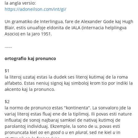
la angla versio:
https://adoneilson.com/int/gi/
Un gramatiko de Interlingua, fare de Alexander Gode kaj Hugh
Blair, estis unuafoje eldonita de IALA (internacia helplingva
Asocio) en la jaro 1951.
......
ortografio kaj pronunco
$1
la literoj uzataj estas la dudek ses literoj kutimaj de la roma
alfabeto. Estas neniuj signoj kaj simboloj krom tio por indiki la
akcento kaj la pronunco.
$2
la normo de pronunco estas "kontinenta". La sonvaloro jde la
variaj literoj estas fluaj ene de la tiplimoj. Ili povas esti nature
influataj de sonoj najbaraj samkiel de nativaj kutimoj de
parolantoj individuaj. Ekzemple, la sono de u, povas esti
pronuncata kiel
oo
en
good
o
u
en
plural
, sed ne kiel
u
in