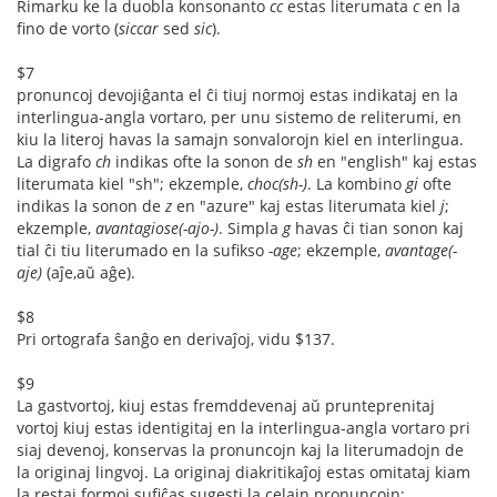
Rimarku ke la duobla konsonanto
cc
estas literumata
c
en la
fino de vorto (
siccar
sed
sic
).
$7
pronuncoj devojiĝanta el ĉi tiuj normoj estas indikataj en la
interlingua-angla vortaro, per unu sistemo de reliterumi, en
kiu la literoj havas la samajn sonvalorojn kiel en interlingua.
La digrafo
ch
indikas ofte la sonon de
sh
en "english" kaj estas
literumata kiel "sh"; ekzemple,
choc(sh-)
. La kombino
gi
ofte
indikas la sonon de
z
en "azure" kaj estas literumata kiel
j
;
ekzemple,
avantagiose(-ajo-)
. Simpla
g
havas ĉi tian sonon kaj
tial ĉi tiu literumado en la sufikso
-age
; ekzemple,
avantage(-
aje)
(aĵe,aŭ aĝe).
$8
Pri ortografa ŝanĝo en derivaĵoj, vidu $137.
$9
La gastvortoj, kiuj estas fremddevenaj aŭ prunteprenitaj
vortoj kiuj estas identigitaj en la interlingua-angla vortaro pri
siaj devenoj, konservas la pronuncojn kaj la literumadojn de
la originaj lingvoj. La originaj diakritikaĵoj estas omitataj kiam
la restaj formoj sufiĉas sugesti la celajn pronuncojn;