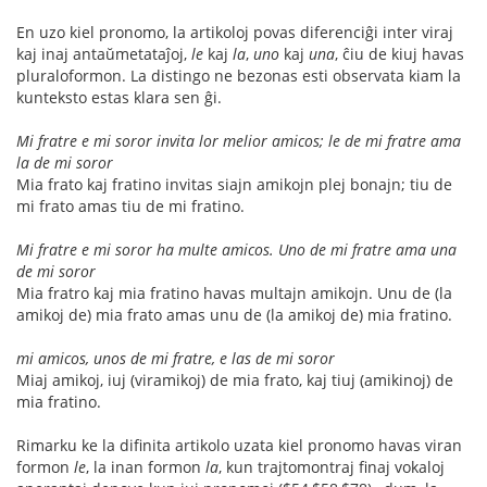
En uzo kiel pronomo, la artikoloj povas diferenciĝi inter viraj
kaj inaj antaŭmetataĵoj,
le
kaj
la
,
uno
kaj
una
, ĉiu de kiuj havas
pluraloformon. La distingo ne bezonas esti observata kiam la
kunteksto estas klara sen ĝi.
Mi fratre e mi soror invita lor melior amicos; le de mi fratre ama
la de mi soror
Mia frato kaj fratino invitas siajn amikojn plej bonajn; tiu de
mi frato amas tiu de mi fratino.
Mi fratre e mi soror ha multe amicos. Uno de mi fratre ama una
de mi soror
Mia fratro kaj mia fratino havas multajn amikojn. Unu de (la
amikoj de) mia frato amas unu de (la amikoj de) mia fratino.
mi amicos, unos de mi fratre, e las de mi soror
Miaj amikoj, iuj (viramikoj) de mia frato, kaj tiuj (amikinoj) de
mia fratino.
Rimarku ke la difinita artikolo uzata kiel pronomo havas viran
formon
le
, la inan formon
la
, kun trajtomontraj finaj vokaloj