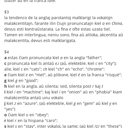
stutter
aŭ en la franca
lune
.
$3
la tendenco de la anglaj parolantoj malklarigi la vokalojn
malakcentitajn, farante ilin ĉiujn pronuncatajn kiel
a
en
China
,
devus esti kontraŭstarata. La fina
e
ofte estas uzata tiel.
Tamen en interlingua, neniu sono, fina aŭ aliloka, akcentita aŭ
malakcentita, devus esti malklarigata.
$4
a
estas ĉiam pronuncata kiel
a
en la angla "father";
c
pronuncata kiel
ts
antaŭ
e,i
(aŭ, elekteble, kiel
c
en "city");
alie, kiel
c
en "cats";
ch
kiel "ch" en "echo", "chrome";
e
ĉiam kiel
e
en "met", aŭ plibone, kiel
é
en la franca "risqué";
g
kiel
g
en "good";
h
kiel en la angla, aŭ silenta; sed, silenta post
r
kaj
t
i
kiel
i
en "machine"; kaj kiel
i
en "onion" aŭ en "phobia" kiam
malakcentita antaŭ unu vokalo
j
kiel
z
en "azure", (aŭ elekteble, kiel
g
en "gem" aŭ kiel
y
en
"yes")
o
ĉiam kiel
o
en "obey";
r
kiel
r
en la hispana "caro";
s
kiel
s
en "stay", inter vokaloj, la same; (aŭ kiel /z/ en "these")