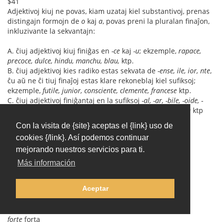
$41
Adjektivoj kiuj ne povas, kiam uzataj kiel substantivoj, prenas
distingajn formojn de
o
kaj
a
, povas preni la pluralan finaĵon,
inkluzivante la sekvantajn:
A. ĉiuj adjektivoj kiuj finiĝas en
-ce
kaj
-u
; ekzemple,
rapace,
precoce, dulce, hindu, manchu, blau,
ktp.
B. ĉiuj adjektivoj kies radiko estas sekvata de
-ense, ile, ior, nte
,
ĉu aŭ ne ĉi tiuj finaĵoj estas klare rekoneblaj kiel sufiksoj;
ekzemple,
futile, junior, consciente, clemente, francese
ktp.
C. ĉiuj adjektivoj finiĝantaj en la sufiksoj
-al, -ar, -bile, -oide, -
plice
, ekzemple,
natural, linear, amabile, negroide, duplice
ktp
D.la adjektivoj:
Con la visita de {site} aceptas el {link} uso de
agreste
kruda
cookies {/link}. Así podemos continuar
alacre
avida
breve
kurta
mejorando nuestros servicios para ti.
celebre
fama
Más información
celere
rapide
celibe
negeedziĝa
Aceptar
cruel
kruela
fidel
fidinda
folle
freneza
forte
forta