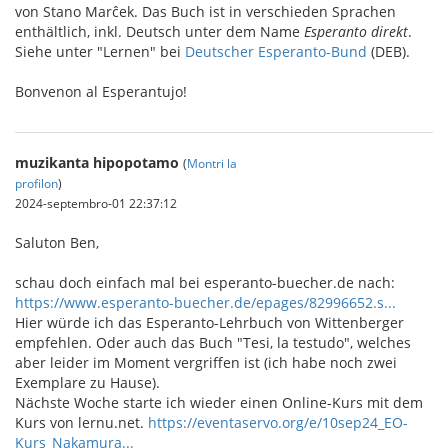
von Stano Marĉek. Das Buch ist in verschieden Sprachen
enthältlich, inkl. Deutsch unter dem Name
Esperanto direkt
.
Siehe unter "Lernen" bei
Deutscher Esperanto-Bund
(DEB).
Bonvenon al Esperantujo!
muzikanta hipopotamo
(
Montri la
profilon
)
2024-septembro-01 22:37:12
Saluton Ben,
schau doch einfach mal bei esperanto-buecher.de nach:
https://www.esperanto-buecher.de/epages/82996652.s...
Hier würde ich das Esperanto-Lehrbuch von Wittenberger
empfehlen. Oder auch das Buch "Tesi, la testudo", welches
aber leider im Moment vergriffen ist (ich habe noch zwei
Exemplare zu Hause).
Nächste Woche starte ich wieder einen Online-Kurs mit dem
Kurs von lernu.net.
https://eventaservo.org/e/10sep24_EO-
Kurs_Nakamura...