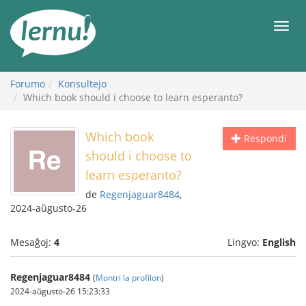
Al
la
Men
enhavo
Forumo
Konsultejo
Which book should i choose to learn esperanto?
Which book
Respondi
should i choose to
learn esperanto?
de
Regenjaguar8484
,
2024-aŭgusto-26
Mesaĝoj:
4
Lingvo:
English
Regenjaguar8484
(
Montri la profilon
)
2024-aŭgusto-26 15:23:33