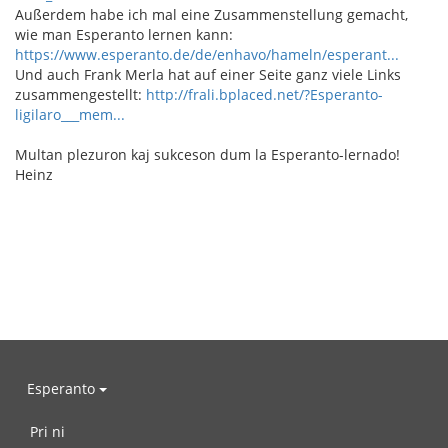
Außerdem habe ich mal eine Zusammenstellung gemacht,
wie man Esperanto lernen kann:
https://www.esperanto.de/de/enhavo/hameln/esperant...
Und auch Frank Merla hat auf einer Seite ganz viele Links
zusammengestellt:
http://frali.bplaced.net/?Esperanto-
ligilaro___mem...
Multan plezuron kaj sukceson dum la Esperanto-lernado!
Heinz
Esperanto
Pri ni