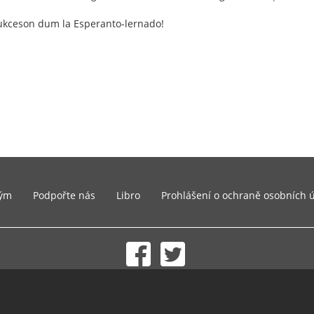
ukceson dum la Esperanto-lernado!
ým
Podpořte nás
Libro
Prohlášení o ochraně osobních 
© 2002-2026 lernu.net |
Impressum