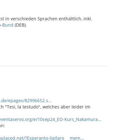
t in verschieden Sprachen enthältlich, inkl.
o-Bund
(DEB).
.de/epages/82996652.s...
"Tesi, la testudo", welches aber leider im
/eventaservo.org/e/10sep24_EO-Kurs_Nakamura...
nn:
i.bplaced.net/?Esperanto-ligilaro___mem...