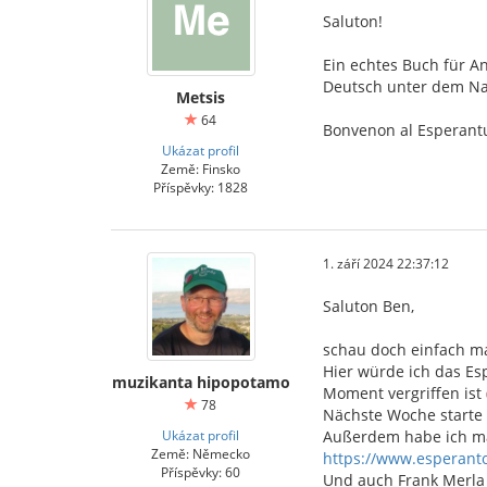
Saluton!
Ein echtes Buch für A
Deutsch unter dem 
Metsis
64
Bonvenon al Esperantu
Ukázat profil
Země: Finsko
Příspěvky: 1828
1. září 2024 22:37:12
Saluton Ben,
schau doch einfach m
Hier würde ich das Es
muzikanta hipopotamo
Moment vergriffen ist
78
Nächste Woche starte 
Ukázat profil
Außerdem habe ich ma
Země: Německo
https://www.esperant
Příspěvky: 60
Und auch Frank Merla 