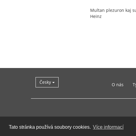
Multan plezuron kaj s
Heinz
Česky
O nás
T
Tato stránka používá soubory cookies.
Více informací