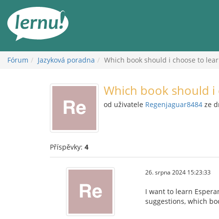
Přejít
k
obsahu
Fórum
Jazyková poradna
Which book should i choose to lea
Which book should i 
od uživatele
Regenjaguar8484
ze d
Příspěvky:
4
26. srpna 2024 15:23:33
I want to learn Esper
suggestions, which bo