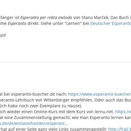
nfänger ist
Esperanto per rekta metodo
von Stano Marĉek. Das Buch is
Name
Esperanto direkt
. Siehe unter "Lernen" bei
Deutscher Esperant
jo!
al bei esperanto-buecher.de nach:
https://www.esperanto-buecher
peranto-Lehrbuch von Wittenberger empfehlen. Oder auch das Buch 
 (ich habe noch zwei Exemplare zu Hause).
ich wieder einen Online-Kurs mit dem Kurs von lernu.net.
https:/
l eine Zusammenstellung gemacht, wie man Esperanto lernen ka
o.de/de/enhavo/hameln/esperant...
hat auf einer Seite ganz viele Links zusammengestellt:
http://fral