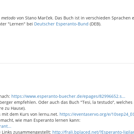
a metodo
von Stano Marĉek. Das Buch ist in verschieden Sprachen ent
nter "Lernen" bei
Deutscher Esperanto-Bund
(DEB).
 nach:
https://www.esperanto-buecher.de/epages/82996652.s...
erger empfehlen. Oder auch das Buch "Tesi, la testudo", welches 
re zu Hause).
s mit dem Kurs von lernu.net.
https://eventaservo.org/e/10sep24_
macht, wie man Esperanto lernen kann:
ant...
le Links zusammengestellt:
http://frali.bplaced.net/?Esperanto-ligil