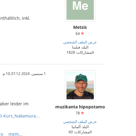
hältlich, inkl.
Metsis
64
عرض الملف الشخصي
البلد: فنلندا
المشاركات: 1828
1 سبتمبر، 2024 10:37:12 م
aber leider im
muzikanta hipopotamo
78
EO-Kurs_Nakamura...
عرض الملف الشخصي
البلد: ألمانيا
المشاركات: 60
aro___mem...