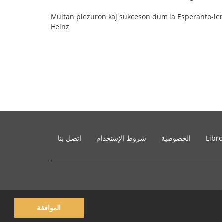
Multan plezuron kaj sukceson dum la Esperanto-le
Heinz
Libr
الخصوصية
شروط الإستخدام
اتصل بنا
الموافقة