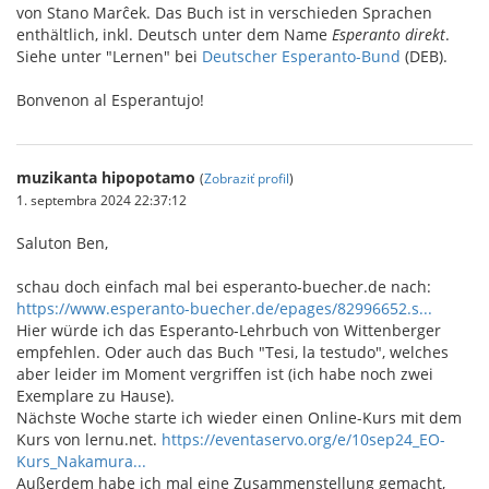
von Stano Marĉek. Das Buch ist in verschieden Sprachen
enthältlich, inkl. Deutsch unter dem Name
Esperanto direkt
.
Siehe unter "Lernen" bei
Deutscher Esperanto-Bund
(DEB).
Bonvenon al Esperantujo!
muzikanta hipopotamo
(
Zobraziť profil
)
1. septembra 2024 22:37:12
Saluton Ben,
schau doch einfach mal bei esperanto-buecher.de nach:
https://www.esperanto-buecher.de/epages/82996652.s...
Hier würde ich das Esperanto-Lehrbuch von Wittenberger
empfehlen. Oder auch das Buch "Tesi, la testudo", welches
aber leider im Moment vergriffen ist (ich habe noch zwei
Exemplare zu Hause).
Nächste Woche starte ich wieder einen Online-Kurs mit dem
Kurs von lernu.net.
https://eventaservo.org/e/10sep24_EO-
Kurs_Nakamura...
Außerdem habe ich mal eine Zusammenstellung gemacht,