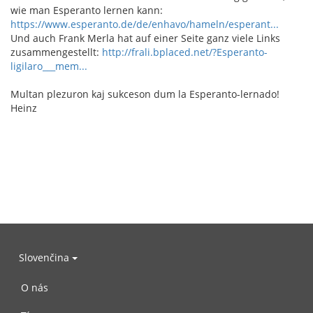
wie man Esperanto lernen kann:
https://www.esperanto.de/de/enhavo/hameln/esperant...
Und auch Frank Merla hat auf einer Seite ganz viele Links
zusammengestellt:
http://frali.bplaced.net/?Esperanto-
ligilaro___mem...
Multan plezuron kaj sukceson dum la Esperanto-lernado!
Heinz
Slovenčina
O nás