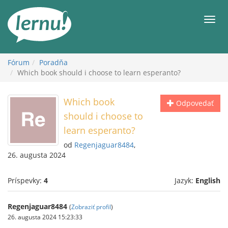
Späť
na
Men
obsah
Fórum
Poradňa
Which book should i choose to learn esperanto?
Which book
Odpovedať
should i choose to
learn esperanto?
od
Regenjaguar8484
,
26. augusta 2024
Príspevky:
4
Jazyk:
English
Regenjaguar8484
(
Zobraziť profil
)
26. augusta 2024 15:23:33