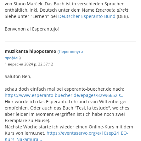
von Stano Marĉek. Das Buch ist in verschieden Sprachen
enthältlich, inkl. Deutsch unter dem Name
Esperanto direkt
.
Siehe unter "Lernen" bei
Deutscher Esperanto-Bund
(DEB).
Bonvenon al Esperantujo!
muzikanta hipopotamo
(
Переглянути
профіль
)
1 вересня 2024 р. 22:37:12
Saluton Ben,
schau doch einfach mal bei esperanto-buecher.de nach:
https://www.esperanto-buecher.de/epages/82996652.s...
Hier würde ich das Esperanto-Lehrbuch von Wittenberger
empfehlen. Oder auch das Buch "Tesi, la testudo", welches
aber leider im Moment vergriffen ist (ich habe noch zwei
Exemplare zu Hause).
Nächste Woche starte ich wieder einen Online-Kurs mit dem
Kurs von lernu.net.
https://eventaservo.org/e/10sep24_EO-
Kurs_Nakamura...