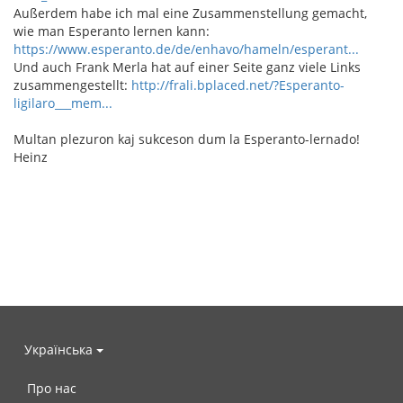
Außerdem habe ich mal eine Zusammenstellung gemacht,
wie man Esperanto lernen kann:
https://www.esperanto.de/de/enhavo/hameln/esperant...
Und auch Frank Merla hat auf einer Seite ganz viele Links
zusammengestellt:
http://frali.bplaced.net/?Esperanto-
ligilaro___mem...
Multan plezuron kaj sukceson dum la Esperanto-lernado!
Heinz
Українська
Про нас