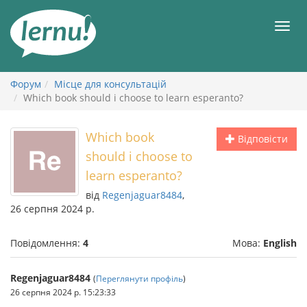
До
змісту
Мен
Форум
Місце для консультацій
Which book should i choose to learn esperanto?
Which book
Відповісти
should i choose to
learn esperanto?
від
Regenjaguar8484
,
26 серпня 2024 р.
Повідомлення:
4
Мова:
English
Regenjaguar8484
(
Переглянути профіль
)
26 серпня 2024 р. 15:23:33