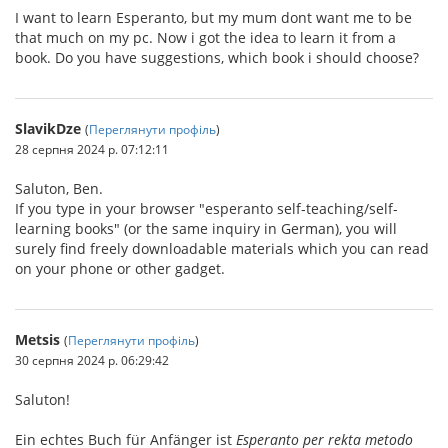
I want to learn Esperanto, but my mum dont want me to be
that much on my pc. Now i got the idea to learn it from a
book. Do you have suggestions, which book i should choose?
SlavikDze
(
Переглянути профіль
)
28 серпня 2024 р. 07:12:11
Saluton, Ben.
If you type in your browser "esperanto self-teaching/self-
learning books" (or the same inquiry in German), you will
surely find freely downloadable materials which you can read
on your phone or other gadget.
Metsis
(
Переглянути профіль
)
30 серпня 2024 р. 06:29:42
Saluton!
Ein echtes Buch für Anfänger ist
Esperanto per rekta metodo