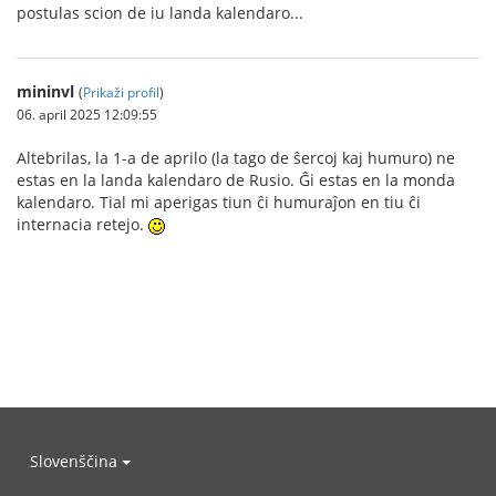
postulas scion de iu landa kalendaro...
mininvl
(
Prikaži profil
)
06. april 2025 12:09:55
Altebrilas, la 1-a de aprilo (la tago de ŝercoj kaj humuro) ne
estas en la landa kalendaro de Rusio. Ĝi estas en la monda
kalendaro. Tial mi aperigas tiun ĉi humuraĵon en tiu ĉi
internacia retejo.
Slovenščina