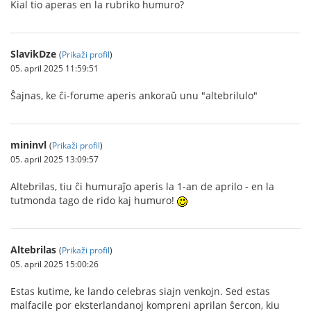
Kial tio aperas en la rubriko humuro?
SlavikDze
(
Prikaži profil
)
05. april 2025 11:59:51
Ŝajnas, ke ĉi-forume aperis ankoraŭ unu "altebrilulo"
mininvl
(
Prikaži profil
)
05. april 2025 13:09:57
Altebrilas, tiu ĉi humuraĵo aperis la 1-an de aprilo - en la
tutmonda tago de rido kaj humuro!
Altebrilas
(
Prikaži profil
)
05. april 2025 15:00:26
Estas kutime, ke lando celebras siajn venkojn. Sed estas
malfacile por eksterlandanoj kompreni aprilan ŝercon, kiu