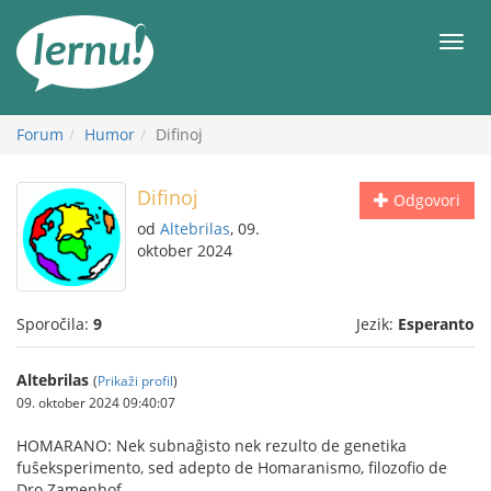
K
vsebini
Meni
Forum
Humor
Difinoj
Difinoj
Odgovori
od
Altebrilas
, 09.
oktober 2024
Sporočila:
9
Jezik:
Esperanto
Altebrilas
(
Prikaži profil
)
09. oktober 2024 09:40:07
HOMARANO: Nek subnaĝisto nek rezulto de genetika
fuŝeksperimento, sed adepto de Homaranismo, filozofio de
Dro Zamenhof.