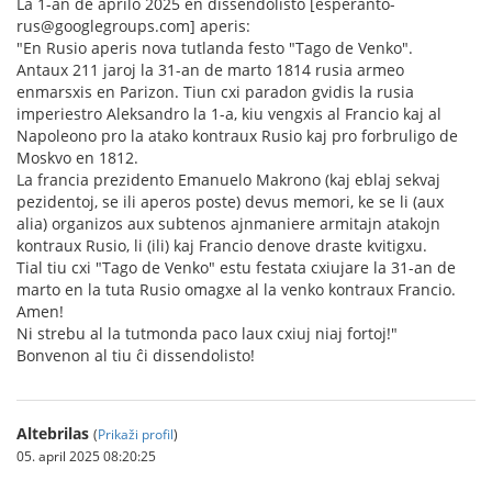
La 1-an de aprilo 2025 en dissendolisto [esperanto-
rus@googlegroups.com] aperis:
"En Rusio aperis nova tutlanda festo "Tago de Venko".
Antaux 211 jaroj la 31-an de marto 1814 rusia armeo
enmarsxis en Parizon. Tiun cxi paradon gvidis la rusia
imperiestro Aleksandro la 1-a, kiu vengxis al Francio kaj al
Napoleono pro la atako kontraux Rusio kaj pro forbruligo de
Moskvo en 1812.
La francia prezidento Emanuelo Makrono (kaj eblaj sekvaj
pezidentoj, se ili aperos poste) devus memori, ke se li (aux
alia) organizos aux subtenos ajnmaniere armitajn atakojn
kontraux Rusio, li (ili) kaj Francio denove draste kvitigxu.
Tial tiu cxi "Tago de Venko" estu festata cxiujare la 31-an de
marto en la tuta Rusio omagxe al la venko kontraux Francio.
Amen!
Ni strebu al la tutmonda paco laux cxiuj niaj fortoj!"
Bonvenon al tiu ĉi dissendolisto!
Altebrilas
(
Prikaži profil
)
05. april 2025 08:20:25