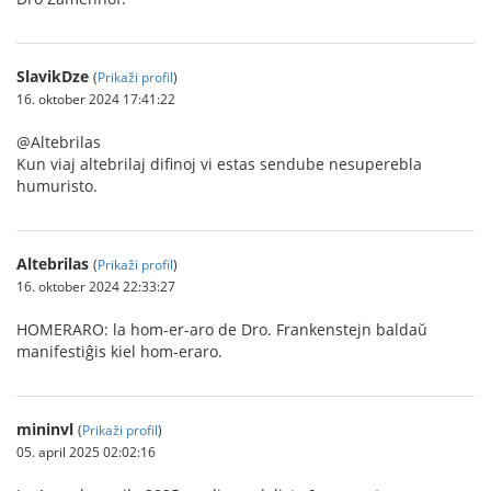
SlavikDze
(
Prikaži profil
)
16. oktober 2024 17:41:22
@Altebrilas
Kun viaj altebrilaj difinoj vi estas sendube nesuperebla
humuristo.
Altebrilas
(
Prikaži profil
)
16. oktober 2024 22:33:27
HOMERARO: la hom-er-aro de Dro. Frankenstejn baldaŭ
manifestiĝis kiel hom-eraro.
mininvl
(
Prikaži profil
)
05. april 2025 02:02:16