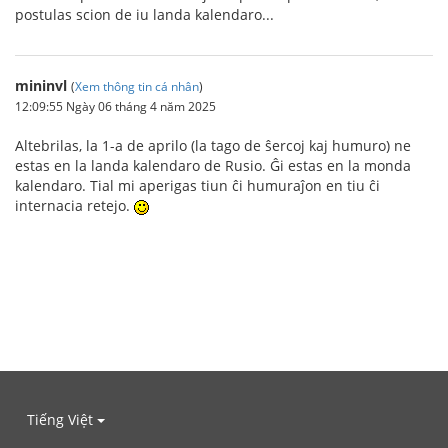
postulas scion de iu landa kalendaro...
mininvl
(
Xem thông tin cá nhân
)
12:09:55 Ngày 06 tháng 4 năm 2025
Altebrilas, la 1-a de aprilo (la tago de ŝercoj kaj humuro) ne
estas en la landa kalendaro de Rusio. Ĝi estas en la monda
kalendaro. Tial mi aperigas tiun ĉi humuraĵon en tiu ĉi
internacia retejo.
Tiếng Việt