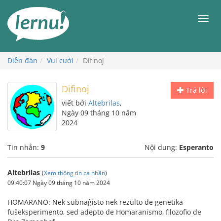
Đi
đến
Men
phần
nội
dung
Diễn đàn
Vui cười
Difinoj
Difinoj
Trả lời
viết bởi
Altebrilas
,
Ngày 09 tháng 10 năm
2024
Tin nhắn:
9
Nội dung:
Esperanto
Altebrilas
(
Xem thông tin cá nhân
)
09:40:07 Ngày 09 tháng 10 năm 2024
HOMARANO: Nek subnaĝisto nek rezulto de genetika
fuŝeksperimento, sed adepto de Homaranismo, filozofio de