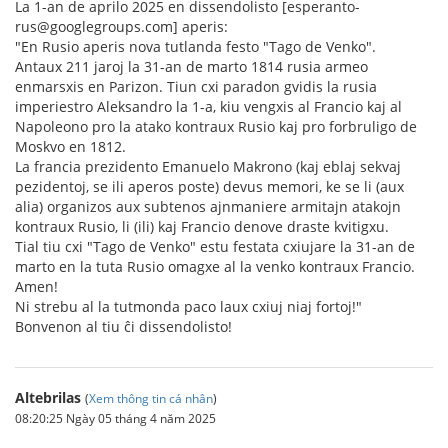
La 1-an de aprilo 2025 en dissendolisto [esperanto-
rus@googlegroups.com] aperis:
"En Rusio aperis nova tutlanda festo "Tago de Venko".
Antaux 211 jaroj la 31-an de marto 1814 rusia armeo
enmarsxis en Parizon. Tiun cxi paradon gvidis la rusia
imperiestro Aleksandro la 1-a, kiu vengxis al Francio kaj al
Napoleono pro la atako kontraux Rusio kaj pro forbruligo de
Moskvo en 1812.
La francia prezidento Emanuelo Makrono (kaj eblaj sekvaj
pezidentoj, se ili aperos poste) devus memori, ke se li (aux
alia) organizos aux subtenos ajnmaniere armitajn atakojn
kontraux Rusio, li (ili) kaj Francio denove draste kvitigxu.
Tial tiu cxi "Tago de Venko" estu festata cxiujare la 31-an de
marto en la tuta Rusio omagxe al la venko kontraux Francio.
Amen!
Ni strebu al la tutmonda paco laux cxiuj niaj fortoj!"
Bonvenon al tiu ĉi dissendolisto!
Altebrilas
(
Xem thông tin cá nhân
)
08:20:25 Ngày 05 tháng 4 năm 2025