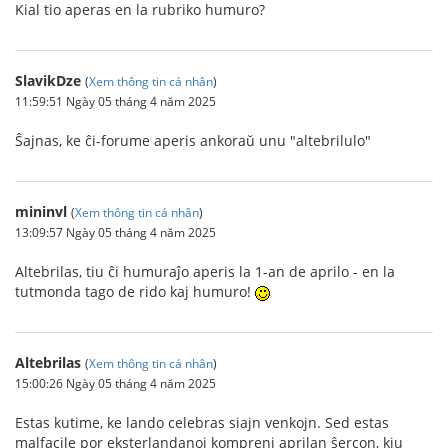
Kial tio aperas en la rubriko humuro?
SlavikDze
(
Xem thông tin cá nhân
)
11:59:51 Ngày 05 tháng 4 năm 2025
Ŝajnas, ke ĉi-forume aperis ankoraŭ unu "altebrilulo"
mininvl
(
Xem thông tin cá nhân
)
13:09:57 Ngày 05 tháng 4 năm 2025
Altebrilas, tiu ĉi humuraĵo aperis la 1-an de aprilo - en la
tutmonda tago de rido kaj humuro!
Altebrilas
(
Xem thông tin cá nhân
)
15:00:26 Ngày 05 tháng 4 năm 2025
Estas kutime, ke lando celebras siajn venkojn. Sed estas
malfacile por eksterlandanoj kompreni aprilan ŝercon, kiu