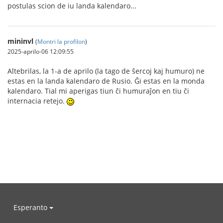
postulas scion de iu landa kalendaro...
mininvl
(
Montri la profilon
)
2025-aprilo-06 12:09:55
Altebrilas, la 1-a de aprilo (la tago de ŝercoj kaj humuro) ne
estas en la landa kalendaro de Rusio. Ĝi estas en la monda
kalendaro. Tial mi aperigas tiun ĉi humuraĵon en tiu ĉi
internacia retejo.
Esperanto