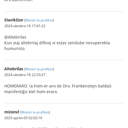
SlavikDze
(
Montri la profilon
)
2024-oktobro-16 17:41:22
@Altebrilas
Kun viaj altebrilaj difinoj vi estas sendube nesuperebla
humuristo.
Altebrilas
(
Montri la profilon
)
2024-oktobro-16 22:33:27
HOMERARO: la hom-er-aro de Dro. Frankenstejn baldaŭ
manifestiĝis kiel hom-eraro.
mininvl
(
Montri la profilon
)
2025-aprilo-05 02:02:16