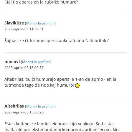
Kial tio aperas en la rubriko humuro?
SlavikDze
(
Montri la profilon
)
2025-aprilo-05 11:59:51
Ŝajnas, ke ĉi-forume aperis ankoraŭ unu "altebrilulo"
mininvl
(
Montri la profilon
)
2025-aprilo-05 13:09:57
Altebrilas, tiu ĉi humuraĵo aperis la 1-an de aprilo - en la
tutmonda tago de rido kaj humuro!
Altebrilas
(
Montri la profilon
)
2025-aprilo-05 15:00:26
Estas kutime, ke lando celebras siajn venkojn. Sed estas
malfacile por eksterlandanoj kompreni aprilan ŝercon, kiu