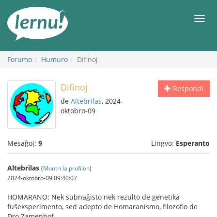
Al
la
Men
enhavo
Forumo
Humuro
Difinoj
Difinoj
Respondi
de
Altebrilas
, 2024-
oktobro-09
Mesaĝoj:
9
Lingvo:
Esperanto
Altebrilas
(
Montri la profilon
)
2024-oktobro-09 09:40:07
HOMARANO: Nek subnaĝisto nek rezulto de genetika
fuŝeksperimento, sed adepto de Homaranismo, filozofio de
Dro Zamenhof.