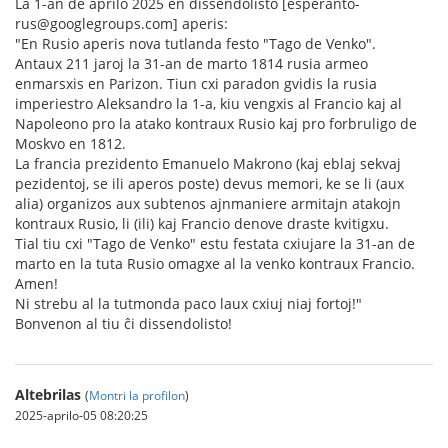
La 1-an de aprilo 2025 en dissendolisto [esperanto-
rus@googlegroups.com] aperis:
"En Rusio aperis nova tutlanda festo "Tago de Venko".
Antaux 211 jaroj la 31-an de marto 1814 rusia armeo
enmarsxis en Parizon. Tiun cxi paradon gvidis la rusia
imperiestro Aleksandro la 1-a, kiu vengxis al Francio kaj al
Napoleono pro la atako kontraux Rusio kaj pro forbruligo de
Moskvo en 1812.
La francia prezidento Emanuelo Makrono (kaj eblaj sekvaj
pezidentoj, se ili aperos poste) devus memori, ke se li (aux
alia) organizos aux subtenos ajnmaniere armitajn atakojn
kontraux Rusio, li (ili) kaj Francio denove draste kvitigxu.
Tial tiu cxi "Tago de Venko" estu festata cxiujare la 31-an de
marto en la tuta Rusio omagxe al la venko kontraux Francio.
Amen!
Ni strebu al la tutmonda paco laux cxiuj niaj fortoj!"
Bonvenon al tiu ĉi dissendolisto!
Altebrilas
(
Montri la profilon
)
2025-aprilo-05 08:20:25