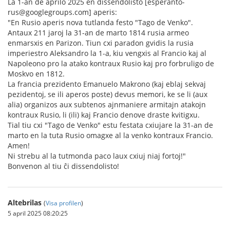
La 1-an de aprilo 2025 en dissendolisto [esperanto-
rus@googlegroups.com] aperis:
"En Rusio aperis nova tutlanda festo "Tago de Venko".
Antaux 211 jaroj la 31-an de marto 1814 rusia armeo
enmarsxis en Parizon. Tiun cxi paradon gvidis la rusia
imperiestro Aleksandro la 1-a, kiu vengxis al Francio kaj al
Napoleono pro la atako kontraux Rusio kaj pro forbruligo de
Moskvo en 1812.
La francia prezidento Emanuelo Makrono (kaj eblaj sekvaj
pezidentoj, se ili aperos poste) devus memori, ke se li (aux
alia) organizos aux subtenos ajnmaniere armitajn atakojn
kontraux Rusio, li (ili) kaj Francio denove draste kvitigxu.
Tial tiu cxi "Tago de Venko" estu festata cxiujare la 31-an de
marto en la tuta Rusio omagxe al la venko kontraux Francio.
Amen!
Ni strebu al la tutmonda paco laux cxiuj niaj fortoj!"
Bonvenon al tiu ĉi dissendolisto!
Altebrilas
(
Visa profilen
)
5 april 2025 08:20:25