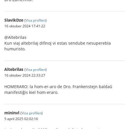
SlavikDze
(
Visa profilen
)
16 oktober 2024 17:41:22
@Altebrilas
Kun viaj altebrilaj difinoj vi estas sendube nesuperebla
humuristo.
Altebrilas
(
Visa profilen
)
16 oktober 2024 22:33:27
HOMERARO: la hom-er-aro de Dro. Frankenstejn baldaŭ
manifestiĝis kiel hom-eraro.
mininvl
(
Visa profilen
)
5 april 2025 02:02:16