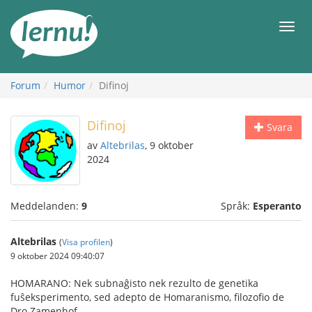
Till
sidans
Meny
innehåll
Forum
Humor
Difinoj
Difinoj
Svara
av
Altebrilas
, 9 oktober
2024
Meddelanden:
9
Språk:
Esperanto
Altebrilas
(
Visa profilen
)
9 oktober 2024 09:40:07
HOMARANO: Nek subnaĝisto nek rezulto de genetika
fuŝeksperimento, sed adepto de Homaranismo, filozofio de
Dro Zamenhof.