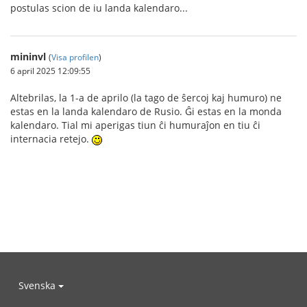
postulas scion de iu landa kalendaro...
mininvl
(
Visa profilen
)
6 april 2025 12:09:55
Altebrilas, la 1-a de aprilo (la tago de ŝercoj kaj humuro) ne
estas en la landa kalendaro de Rusio. Ĝi estas en la monda
kalendaro. Tial mi aperigas tiun ĉi humuraĵon en tiu ĉi
internacia retejo.
Svenska