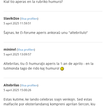
Kial tio aperas en la rubriko humuro?
SlavikDze
(
Visa profilen
)
5 april 2025 11:59:51
Ŝajnas, ke ĉi-forume aperis ankoraŭ unu "altebrilulo"
mininvl
(
Visa profilen
)
5 april 2025 13:09:57
Altebrilas, tiu ĉi humuraĵo aperis la 1-an de aprilo - en la
tutmonda tago de rido kaj humuro!
Altebrilas
(
Visa profilen
)
5 april 2025 15:00:26
Estas kutime, ke lando celebras siajn venkojn. Sed estas
malfacile por eksterlandanoj kompreni aprilan ŝercon, kiu