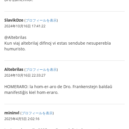
SlavikDze
(
プロフィールを表示
)
2024年10月16日 17:41:22
@Altebrilas
Kun viaj altebrilaj difinoj vi estas sendube nesuperebla
humuristo.
Altebrilas
(
プロフィールを表示
)
2024年10月16日 22:33:27
HOMERARO: la hom-er-aro de Dro. Frankenstejn baldaŭ
manifestiĝis kiel hom-eraro.
mininvl
(
プロフィールを表示
)
2025年4月5日 2:02:16