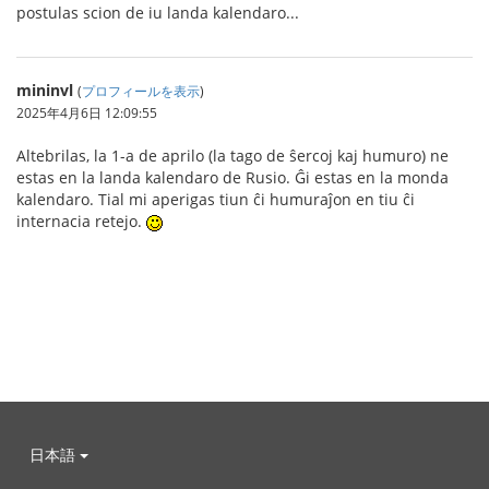
postulas scion de iu landa kalendaro...
mininvl
(
プロフィールを表示
)
2025年4月6日 12:09:55
Altebrilas, la 1-a de aprilo (la tago de ŝercoj kaj humuro) ne
estas en la landa kalendaro de Rusio. Ĝi estas en la monda
kalendaro. Tial mi aperigas tiun ĉi humuraĵon en tiu ĉi
internacia retejo.
日本語