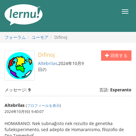
目
次
メ
へ
ニ
ュ
ー
フォーラム
ユーモア
Difinoj
Difinoj
回答する
Altebrilas
,2024年10月9
日の
メッセージ:
9
言語:
Esperanto
Altebrilas
(
プロフィールを表示
)
2024年10月9日 9:40:07
HOMARANO: Nek subnaĝisto nek rezulto de genetika
fuŝeksperimento, sed adepto de Homaranismo, filozofio de
Dro Zamenhof.