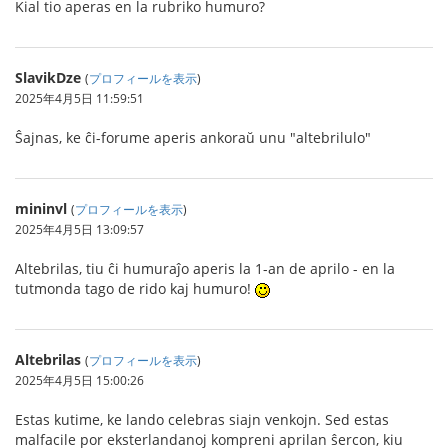
Kial tio aperas en la rubriko humuro?
SlavikDze
(
プロフィールを表示
)
2025年4月5日 11:59:51
Ŝajnas, ke ĉi-forume aperis ankoraŭ unu "altebrilulo"
mininvl
(
プロフィールを表示
)
2025年4月5日 13:09:57
Altebrilas, tiu ĉi humuraĵo aperis la 1-an de aprilo - en la
tutmonda tago de rido kaj humuro!
Altebrilas
(
プロフィールを表示
)
2025年4月5日 15:00:26
Estas kutime, ke lando celebras siajn venkojn. Sed estas
malfacile por eksterlandanoj kompreni aprilan ŝercon, kiu