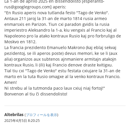
La 1-an de aprilo 2025 en dissendolisto [esperanto-
rus@googlegroups.com] aperis:
"En Rusio aperis nova tutlanda festo "Tago de Venko".
Antaux 211 jaroj la 31-an de marto 1814 rusia armeo
enmarsxis en Parizon. Tiun cxi paradon gvidis la rusia
imperiestro Aleksandro la 1-a, kiu vengxis al Francio kaj al
Napoleono pro la atako kontraux Rusio kaj pro forbruligo de
Moskvo en 1812.
La francia prezidento Emanuelo Makrono (kaj eblaj sekvaj
pezidentoj, se ili aperos poste) devus memori, ke se li (aux
alia) organizos aux subtenos ajnmaniere armitajn atakojn
kontraux Rusio, li (ili) kaj Francio denove draste kvitigxu.
Tial tiu cxi "Tago de Venko" estu festata cxiujare la 31-an de
marto en la tuta Rusio omagxe al la venko kontraux Francio.
Amen!
Ni strebu al la tutmonda paco laux cxiuj niaj fortoj!"
Bonvenon al tiu ĉi dissendolisto!
Altebrilas
(
プロフィールを表示
)
2025年4月5日 8:20:25