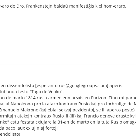
ro de Dro. Frankenstejn baldaŭ manifestiĝis kiel hom-eraro.
5 en dissendolisto [esperanto-rus@googlegroups.com] aperis:
tutlanda festo "Tago de Venko".
-an de marto 1814 rusia armeo enmarsxis en Parizon. Tiun cxi parad
 kaj al Napoleono pro la atako kontraux Rusio kaj pro forbruligo de
Emanuelo Makrono (kaj eblaj sekvaj pezidentoj, se ili aperos poste) 
itajn atakojn kontraux Rusio, li (ili) kaj Francio denove draste kvi
Venko" estu festata cxiujare la 31-an de marto en la tuta Rusio omag
a paco laux cxiuj niaj fortoj!"
sendolisto!