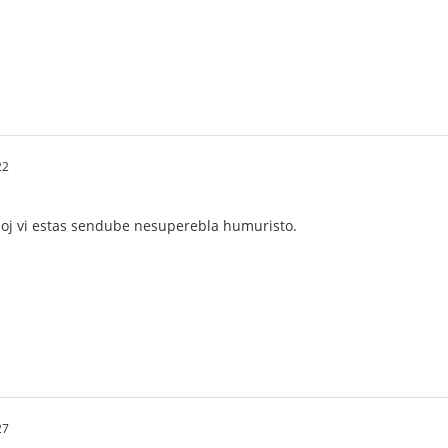
22
finoj vi estas sendube nesuperebla humuristo.
27