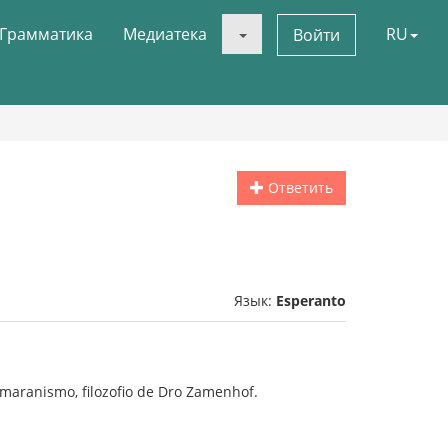
Грамматика
Медиатека
RU
Войти
Ответить
Язык:
Esperanto
aranismo, filozofio de Dro Zamenhof.