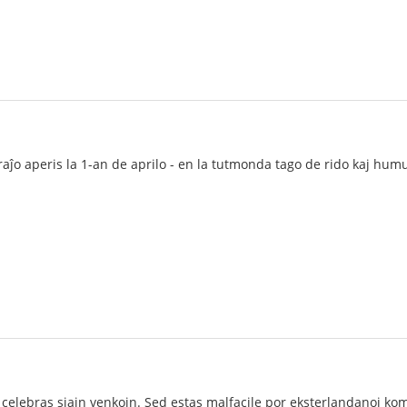
uraĵo aperis la 1-an de aprilo - en la tutmonda tago de rido kaj hum
 celebras siajn venkojn. Sed estas malfacile por eksterlandanoj kom