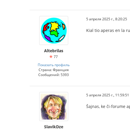
5 апреля 2025 г., 8:20:25
Kial tio aperas en la 
Altebrilas
77
Показать профиль
Страна: Франция
Сообщений: 5393
5 апреля 2025 г., 11:59:51
Ŝajnas, ke ĉi-forume a
SlavikDze