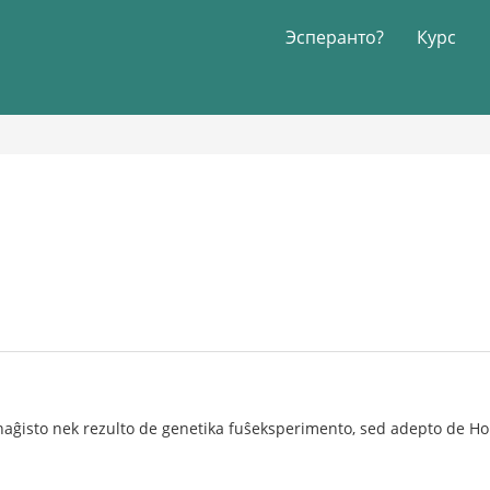
Эсперанто?
Курс
isto nek rezulto de genetika fuŝeksperimento, sed adepto de Hom