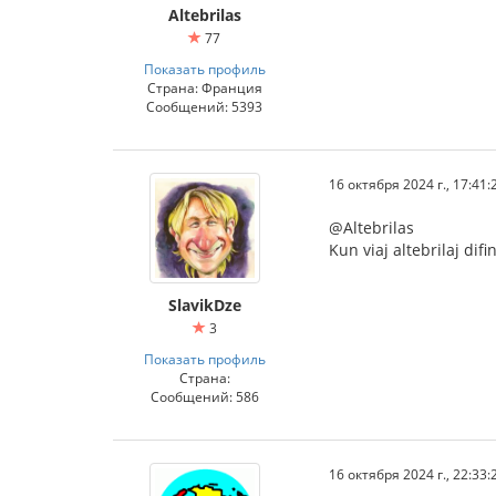
Altebrilas
77
Показать профиль
Страна: Франция
Сообщений: 5393
16 октября 2024 г., 17:41:
@Altebrilas
Kun viaj altebrilaj di
SlavikDze
3
Показать профиль
Страна:
Сообщений: 586
16 октября 2024 г., 22:33: