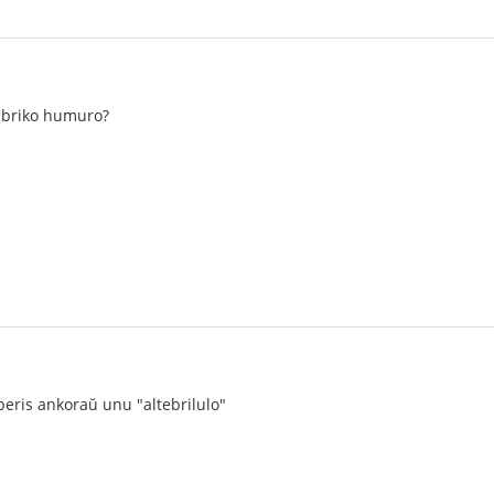
rubriko humuro?
peris ankoraŭ unu "altebrilulo"