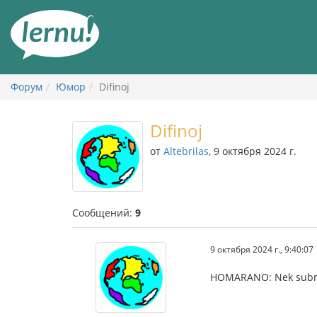
К
содержанию
Форум
Юмор
Difinoj
Difinoj
от
Altebrilas
, 9 октября 2024 г.
Сообщений:
9
9 октября 2024 г., 9:40:07
HOMARANO: Nek subnaĝ