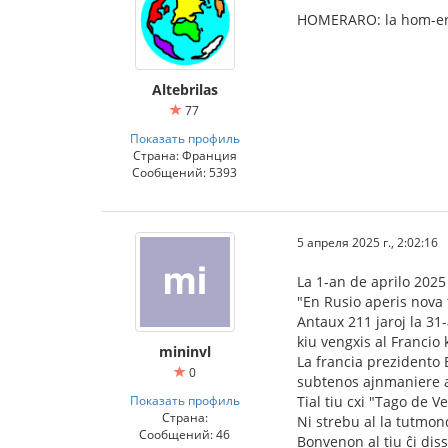
HOMERARO: la hom-er-a
Altebrilas
77
Показать профиль
Страна: Франция
Сообщений: 5393
5 апреля 2025 г., 2:02:16
La 1-an de aprilo 202
"En Rusio aperis nova 
Antaux 211 jaroj la 31
kiu vengxis al Francio
mininvl
La francia prezidento 
0
subtenos ajnmaniere arm
Показать профиль
Tial tiu cxi "Tago de 
Страна:
Ni strebu al la tutmond
Сообщений: 46
Bonvenon al tiu ĉi dis