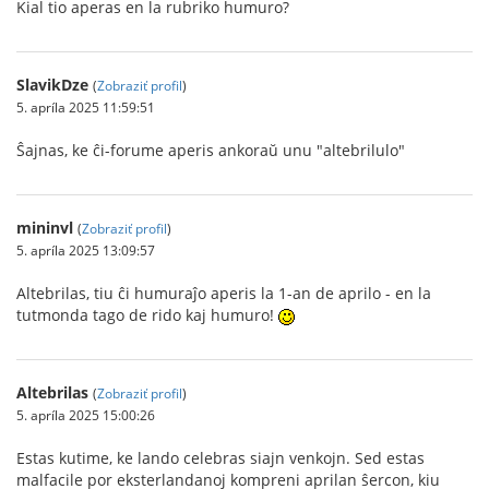
Kial tio aperas en la rubriko humuro?
SlavikDze
(
Zobraziť profil
)
5. apríla 2025 11:59:51
Ŝajnas, ke ĉi-forume aperis ankoraŭ unu "altebrilulo"
mininvl
(
Zobraziť profil
)
5. apríla 2025 13:09:57
Altebrilas, tiu ĉi humuraĵo aperis la 1-an de aprilo - en la
tutmonda tago de rido kaj humuro!
Altebrilas
(
Zobraziť profil
)
5. apríla 2025 15:00:26
Estas kutime, ke lando celebras siajn venkojn. Sed estas
malfacile por eksterlandanoj kompreni aprilan ŝercon, kiu