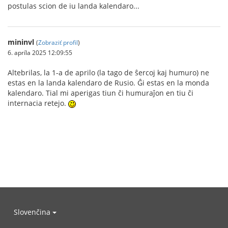
postulas scion de iu landa kalendaro...
mininvl
(
Zobraziť profil
)
6. apríla 2025 12:09:55
Altebrilas, la 1-a de aprilo (la tago de ŝercoj kaj humuro) ne
estas en la landa kalendaro de Rusio. Ĝi estas en la monda
kalendaro. Tial mi aperigas tiun ĉi humuraĵon en tiu ĉi
internacia retejo.
Slovenčina