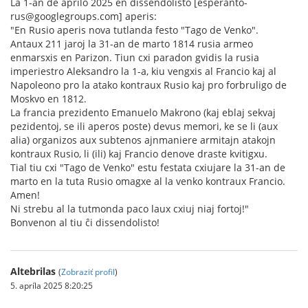
La 1-an de aprilo 2025 en dissendolisto [esperanto-
rus@googlegroups.com] aperis:
"En Rusio aperis nova tutlanda festo "Tago de Venko".
Antaux 211 jaroj la 31-an de marto 1814 rusia armeo
enmarsxis en Parizon. Tiun cxi paradon gvidis la rusia
imperiestro Aleksandro la 1-a, kiu vengxis al Francio kaj al
Napoleono pro la atako kontraux Rusio kaj pro forbruligo de
Moskvo en 1812.
La francia prezidento Emanuelo Makrono (kaj eblaj sekvaj
pezidentoj, se ili aperos poste) devus memori, ke se li (aux
alia) organizos aux subtenos ajnmaniere armitajn atakojn
kontraux Rusio, li (ili) kaj Francio denove draste kvitigxu.
Tial tiu cxi "Tago de Venko" estu festata cxiujare la 31-an de
marto en la tuta Rusio omagxe al la venko kontraux Francio.
Amen!
Ni strebu al la tutmonda paco laux cxiuj niaj fortoj!"
Bonvenon al tiu ĉi dissendolisto!
Altebrilas
(
Zobraziť profil
)
5. apríla 2025 8:20:25