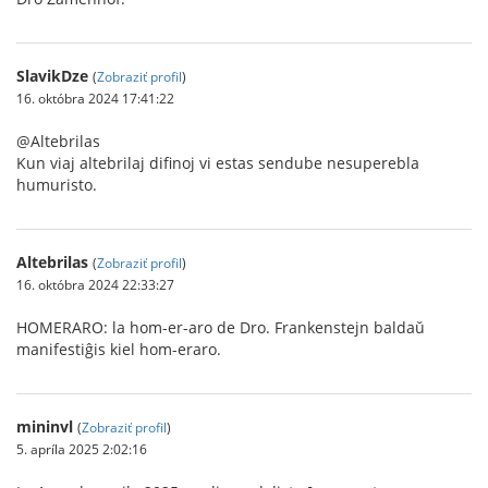
SlavikDze
(
Zobraziť profil
)
16. októbra 2024 17:41:22
@Altebrilas
Kun viaj altebrilaj difinoj vi estas sendube nesuperebla
humuristo.
Altebrilas
(
Zobraziť profil
)
16. októbra 2024 22:33:27
HOMERARO: la hom-er-aro de Dro. Frankenstejn baldaŭ
manifestiĝis kiel hom-eraro.
mininvl
(
Zobraziť profil
)
5. apríla 2025 2:02:16