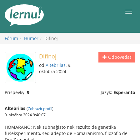
Späť
na
Men
obsah
Fórum
Humor
Difinoj
Difinoj
Odpovedať
od
Altebrilas
, 9.
októbra 2024
Príspevky:
9
Jazyk:
Esperanto
Altebrilas
(
Zobraziť profil
)
9. októbra 2024 9:40:07
HOMARANO: Nek subnaĝisto nek rezulto de genetika
fuŝeksperimento, sed adepto de Homaranismo, filozofio de
Dro Zamenhof.