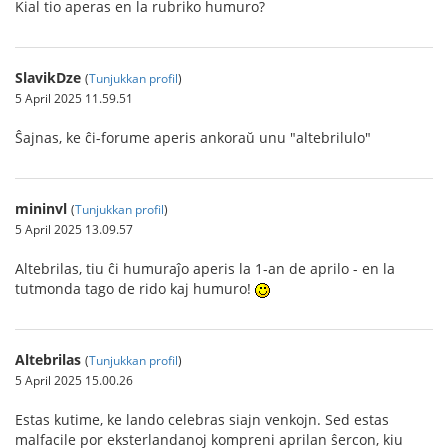
Kial tio aperas en la rubriko humuro?
SlavikDze
(
Tunjukkan profil
)
5 April 2025 11.59.51
Ŝajnas, ke ĉi-forume aperis ankoraŭ unu "altebrilulo"
mininvl
(
Tunjukkan profil
)
5 April 2025 13.09.57
Altebrilas, tiu ĉi humuraĵo aperis la 1-an de aprilo - en la
tutmonda tago de rido kaj humuro!
Altebrilas
(
Tunjukkan profil
)
5 April 2025 15.00.26
Estas kutime, ke lando celebras siajn venkojn. Sed estas
malfacile por eksterlandanoj kompreni aprilan ŝercon, kiu