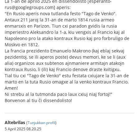
La 1-an de aprilo 2025 en dissendolisto [esperanto-
rus@googlegroups.com] aperis:
"En Rusio aperis nova tutlanda festo "Tago de Venko".
Antaux 211 jaroj la 31-an de marto 1814 rusia armeo
enmarsxis en Parizon. Tiun cxi paradon gvidis la rusia
imperiestro Aleksandro la 1-a, kiu vengxis al Francio kaj al
Napoleono pro la atako kontraux Rusio kaj pro forbruligo de
Moskvo en 1812.
La francia prezidento Emanuelo Makrono (kaj eblaj sekvaj
pezidentoj, se ili aperos poste) devus memori, ke se li (aux
alia) organizos aux subtenos ajnmaniere armitajn atakojn
kontraux Rusio, li (ili) kaj Francio denove draste kvitigxu.
Tial tiu cxi "Tago de Venko" estu festata cxiujare la 31-an de
marto en la tuta Rusio omagxe al la venko kontraux Francio.
Amen!
Ni strebu al la tutmonda paco laux cxiuj niaj fortoj!"
Bonvenon al tiu ĉi dissendolisto!
Altebrilas
(
Tunjukkan profil
)
5 April 2025 08.20.25