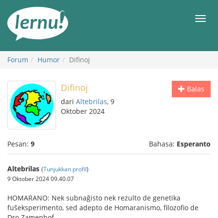
Ke
daftar
Men
isi
Forum
Humor
Difinoj
Difinoj
Balas
dari
Altebrilas
, 9
Oktober 2024
Pesan:
9
Bahasa:
Esperanto
Altebrilas
(
Tunjukkan profil
)
9 Oktober 2024 09.40.07
HOMARANO: Nek subnaĝisto nek rezulto de genetika
fuŝeksperimento, sed adepto de Homaranismo, filozofio de
Dro Zamenhof.