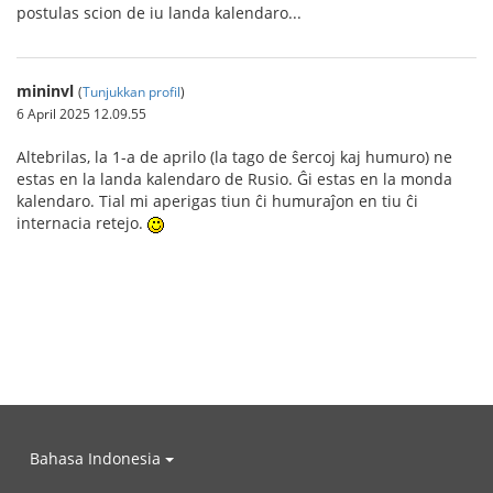
postulas scion de iu landa kalendaro...
mininvl
(
Tunjukkan profil
)
6 April 2025 12.09.55
Altebrilas, la 1-a de aprilo (la tago de ŝercoj kaj humuro) ne
estas en la landa kalendaro de Rusio. Ĝi estas en la monda
kalendaro. Tial mi aperigas tiun ĉi humuraĵon en tiu ĉi
internacia retejo.
Bahasa Indonesia