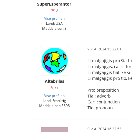
SuperEsperanto1
0
Vise profilen
Land: USA
Meddelelser: 3
9. okt. 2024 15.22.01
Li malgajiĝis pro ŝia fo
Li malgajiĝis, ĉar ŝi for
Li malgajiĝis tial, ke ŝi 
Li malgajiĝis pro tio, ke
Altebrilas
77
Pro: preposition
Vise profilen
Tial: adverb
Land: Frankrig
Ĉar: conjunction
Meddelelser: 5393
Tio: pronoun
9. okt. 2024 16.22.53