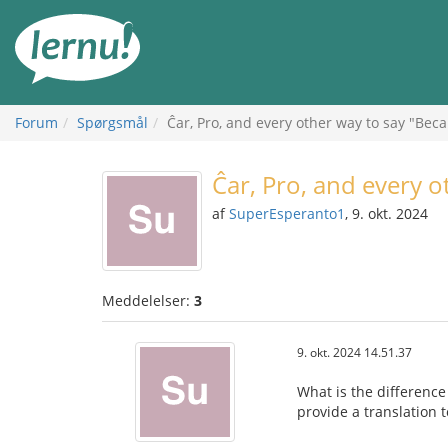
Til
indholdet
Forum
Spørgsmål
Ĉar, Pro, and every other way to say "Bec
Ĉar, Pro, and every o
af
SuperEsperanto1
, 9. okt. 2024
Meddelelser:
3
9. okt. 2024 14.51.37
What is the difference
provide a translation t