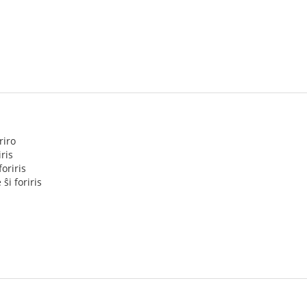
riro
iris
foriris
 ŝi foriris