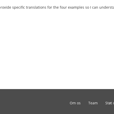
ovide specific translations for the four examples so I can underst
Om os
Team
Støt 