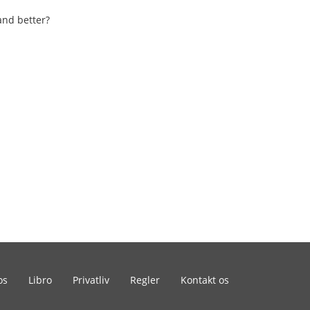
and better?
os
Libro
Privatliv
Regler
Kontakt os