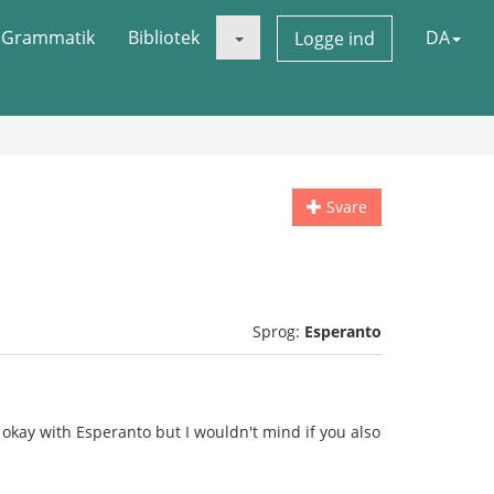
Grammatik
Bibliotek
DA
Logge ind
Svare
Sprog:
Esperanto
 okay with Esperanto but I wouldn't mind if you also