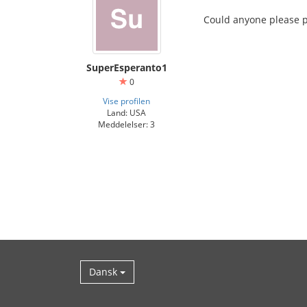
Could anyone please pr
SuperEsperanto1
0
Vise profilen
Land: USA
Meddelelser: 3
Dansk