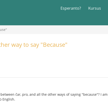
Esperanto?
Kursus
ause"
ther way to say "Because"
 between ĉar, pro, and all the other ways of saying "because"? I am
o English.